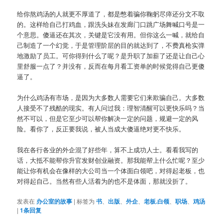
给你熬鸡汤的人就更不厚道了，都是憋着骗你鞠躬尽瘁还分文不取
的。这样给自己打鸡血，跟洗头妹在发廊门口跳广场舞喊口号是一
个意思。傻逼还在其次，关键是它没有用。但你这么一喊，就给自
己制造了一个幻觉，于是管理阶层的目的就达到了，不费真枪实弹
地激励了员工。可你得到什么了呢？是升职了加薪了还是让自己心
里舒服一点了？并没有，反而在每月看工资单的时候觉得自己更傻
逼了。
为什么鸡汤有市场，是因为大多数人需要它们来欺骗自己。大多数
人接受不了残酷的现实。有人问过我：理智清醒可以更快乐吗？当
然不可以，但是它至少可以帮你解决一定的问题，规避一定的风
险。看你了，反正要我说，被人当成大傻逼绝对更不快乐。
我在各行各业的外企混了好些年，算不上成功人士。看看我写的
话，大抵不能帮你升官发财创业融资。那我能帮上什么忙呢？至少
能让你有机会在像样的大公司当一个体面白领吧，对得起老板，也
对得起自己。当然有些人活着为的也不是体面，那就没折了。
发表在
办公室的故事
|
标签为
书
、
出版
、
外企
、
老板.白领
、
职场
、
鸡汤
|
1
条回复