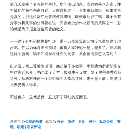
前几天发生了更有趣的事情。坊间传出消息，高管的外企东家，即
将被他的民企东家收购。大家震惊之下，不由得就想起，如果传言
是真的，那这位网红高管情何以堪啊。即便事后辟了谣，每个煞有
介事分析此事的公号都在说：民营企业炒作此新闻的原因之一，恐
怕就是为了报复这位高管的檄文。
——这个分析恐怕也是扯淡，退一万步就算那公司没气量到这个地
步吧。你以为你是陈圆圆呢，值得人家冲冠一怒，想多了。但读着
这样的新闻，确不知道坐在外企的高管，又会被同事怎么看呢？
出来混，闭上尊嘴少说话，挽起袖子多做事。卑职腆为所谓职场专
栏作家近10年，书也出了几本，援引事例无数，除了史蒂夫乔布斯
之外，从未对任何一个公司或个人指名道姓，也不是不敢，觉得那
么做姿势太难看。
不过也许，这就是我一直成不了网红的原因吧。
发表在
办公室的故事
|
标签为
外企
、
微信
、
文化
、
民企
、
私营公司
、
管
理
、
职场
|
发表评论