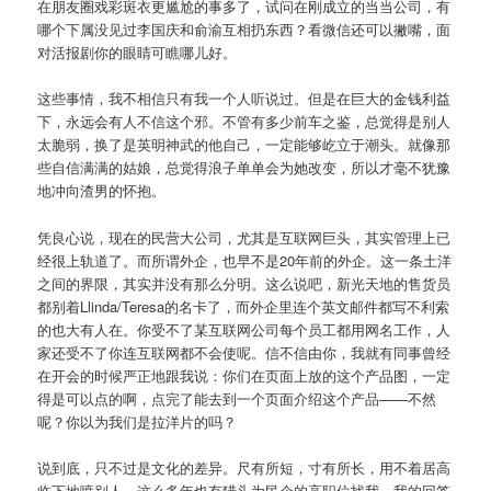
在朋友圈戏彩斑衣更尴尬的事多了，试问在刚成立的当当公司，有
哪个下属没见过李国庆和俞渝互相扔东西？看微信还可以撇嘴，面
对活报剧你的眼睛可瞧哪儿好。
这些事情，我不相信只有我一个人听说过。但是在巨大的金钱利益
下，永远会有人不信这个邪。不管有多少前车之鉴，总觉得是别人
太脆弱，换了是英明神武的他自己，一定能够屹立于潮头。就像那
些自信满满的姑娘，总觉得浪子单单会为她改变，所以才毫不犹豫
地冲向渣男的怀抱。
凭良心说，现在的民营大公司，尤其是互联网巨头，其实管理上已
经很上轨道了。而所谓外企，也早不是20年前的外企。这一条土洋
之间的界限，其实并没有那么分明。这么说吧，新光天地的售货员
都别着Llinda/Teresa的名卡了，而外企里连个英文邮件都写不利索
的也大有人在。你受不了某互联网公司每个员工都用网名工作，人
家还受不了你连互联网都不会使呢。信不信由你，我就有同事曾经
在开会的时候严正地跟我说：你们在页面上放的这个产品图，一定
得是可以点的啊，点完了能去到一个页面介绍这个产品——不然
呢？你以为我们是拉洋片的吗？
说到底，只不过是文化的差异。尺有所短，寸有所长，用不着居高
临下地喷别人。这么多年也有猎头为民企的高职位找我，我的回答