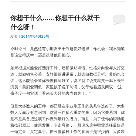
你想干什么……你想干什么就干
什么呀！
发表于
2014年04月25号
今时今日，竟然还有小朋友出于兴趣爱好选择工作机会，我不知道
是该觉得庆幸，还是该替他们担心。
如果根据兴趣爱好选择工种，还稍微贴点谱。性格外向爱与人打交
道，就做销售公关；安静细致讲逻辑，就去做数据分析。爹妈也会
讲，这么能说会道你去做律师好了，说哭就哭说笑就笑干嘛不去当
演员？美剧爱调侃，家里孩子说了句谎，父母皱着眉头商议：“这
孩子没一句实话，看来长大只能去当政客了。”
但是大多数人的工种，都已经在毕业刚工作的头几年选好了。大多
数人反而没有意识到，这是一件多么重要的事，因为它关系到，你
是不是具备把这项工作做到最好的潜力。而且，为了使你的职场道
路按部就班，健康发展，少走弯路，一般说来这种职业选择最好是
一锤定音、买定离手。擅长做多种工作的多面手是很少的，大多数