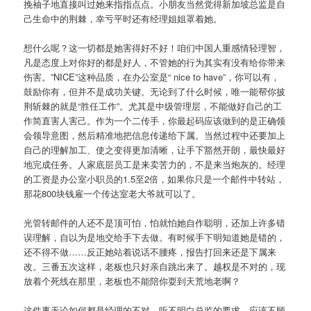
挽袖子地直接叫过她来指指点点。小朋友当然觉得新加坡总监是自
己生命中的荆棘，幸亏平时还有经理姐姐罩着她。
想什么呢？这一切都是她害得好不好！咱们中国人重感情轻理智，
凡是态度上对你好的都是好人，不管她的行为其实有没有给你带来
伤害。”NICE”这种品质，在办公室是“ nice to have”，你可以有，
鼓励你有，但并不是成功关键。无论到了什么时候，唯一能帮你披
荆斩棘的就是“胜任工作”。尤其是中级管理层，不能做好自己的工
作简直害人害己。作为一个二传手，你最起码应该做到的是正确领
会领导意图，然后精准地把信息传递给下属。当然过程中还要加上
自己的理解加工、使之变得更加清晰，让手下豁然开朗，最快最好
地完成任务。人家底层员工是来卖苦力的，不是来当炮灰的。经理
的工资是办公室小职员的1.5至2倍，如果你只是一个邮件中转站，
那花800块钱雇一个传达室老大爷就可以了。
光管转邮件的人还不是顶可怕，怕就怕她自作聪明，还加上许多错
误理解，自以为是地交给手下去做。有时候手下明知道她是错的，
还不得不做……反正她站着说话不腰疼，报告打回来还是下属来
改。三番五次这样，老板也只好亲自跳出来了。越权是不对的，现
放着个死线在那里，老板也不能陪你耍到天荒地老啊？
这件事无论如何都是经理的不对。听不明白总监的要求，应该不顾