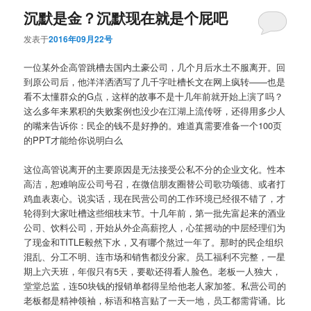
沉默是金？沉默现在就是个屁吧
发表于
2016年09月22号
一位某外企高管跳槽去国内土豪公司，几个月后水土不服离开。回
到原公司后，他洋洋洒洒写了几千字吐槽长文在网上疯转——也是
看不太懂群众的G点，这样的故事不是十几年前就开始上演了吗？
这么多年来累积的失败案例也没少在江湖上流传呀，还得用多少人
的嘴来告诉你：民企的钱不是好挣的。难道真需要准备一个100页
的PPT才能给你说明白么
这位高管说离开的主要原因是无法接受公私不分的企业文化。性本
高洁，恕难响应公司号召，在微信朋友圈替公司歌功颂德、或者打
鸡血表衷心。说实话，现在民营公司的工作环境已经很不错了，才
轮得到大家吐槽这些细枝末节。十几年前，第一批先富起来的酒业
公司、饮料公司，开始从外企高薪挖人，心笙摇动的中层经理们为
了现金和TITLE毅然下水，又有哪个熬过一年了。那时的民企组织
混乱、分工不明、连市场和销售都没分家。员工福利不完整，一星
期上六天班，年假只有5天，要歇还得看人脸色。老板一人独大，
堂堂总监，连50块钱的报销单都得呈给他老人家加签。私营公司的
老板都是精神领袖，标语和格言贴了一天一地，员工都需背诵。比