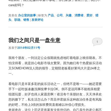
care好吗？
发表在
办公室的故事
|
标签为
产品
、
公司
、
兴趣
、
消费者
、
爱好
、
猎
头
、
职场
、
销售
|
发表评论
我们之间只是一盘生意
1
发表于
2014年02月11号
我有个朋友，一到法定公众假期就焦虑地盯着电影上映排期表。不
怕没得看，就是担心电影市场太繁荣。因为她们有个热爱娱乐活动
又SOMEHOW没人陪的领导，定期陪老板看好莱坞大片是24孝之
一。
看电影只是丰富多彩的娱乐活动之一，但绝不是唯一——她还需要
手下一起吃饭凑趣洗脚按摩卡拉OK。倒不是说同事不能相亲相爱
组团玩耍，好歹也得人家愿意啊！谁没有个亲朋好友，天天净承欢
您的膝下了，私生活怎么办？而且伴君娱乐这种政治任务是有风险
的好吧，不给上3倍的加班费简直都难以补偿心理损失。
奇就奇在，这位上司还是有家有业有伴侣的。自己亲生的老公都不