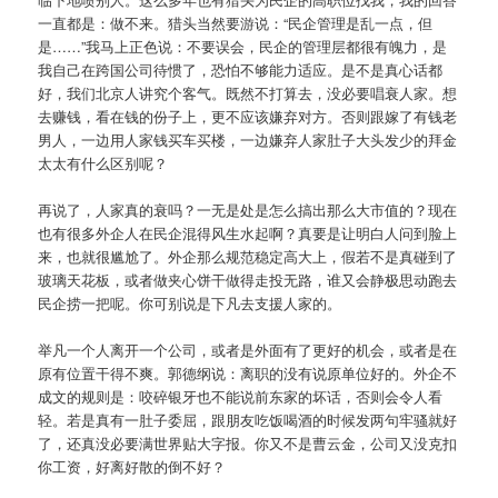
一直都是：做不来。猎头当然要游说：“民企管理是乱一点，但
是……”我马上正色说：不要误会，民企的管理层都很有魄力，是
我自己在跨国公司待惯了，恐怕不够能力适应。是不是真心话都
好，我们北京人讲究个客气。既然不打算去，没必要唱衰人家。想
去赚钱，看在钱的份子上，更不应该嫌弃对方。否则跟嫁了有钱老
男人，一边用人家钱买车买楼，一边嫌弃人家肚子大头发少的拜金
太太有什么区别呢？
再说了，人家真的衰吗？一无是处是怎么搞出那么大市值的？现在
也有很多外企人在民企混得风生水起啊？真要是让明白人问到脸上
来，也就很尴尬了。外企那么规范稳定高大上，假若不是真碰到了
玻璃天花板，或者做夹心饼干做得走投无路，谁又会静极思动跑去
民企捞一把呢。你可别说是下凡去支援人家的。
举凡一个人离开一个公司，或者是外面有了更好的机会，或者是在
原有位置干得不爽。郭德纲说：离职的没有说原单位好的。外企不
成文的规则是：咬碎银牙也不能说前东家的坏话，否则会令人看
轻。若是真有一肚子委屈，跟朋友吃饭喝酒的时候发两句牢骚就好
了，还真没必要满世界贴大字报。你又不是曹云金，公司又没克扣
你工资，好离好散的倒不好？