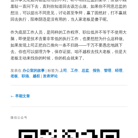
羞耻一直问下去，直到你知道回去该怎么做。如果你不同意总监的
想法，可以提出不同意见，讨论甚至争辩，赢了固然好，打不赢就
回去执行，阳奉阴违是没有用的，当人家老板是傻子呢。
作为底层工作人员，是同样的工作程序。职位低并不等于不使用大
脑，即便是技术含量非常低的执行工作，也要想想为什么这样做。
如果发现上司正把自己推向一条不归路——千万不要愚忠地跳下
去。你也可以据理力争，保存证据。咱不越权去找大老板，但是大
老板主动来找你的时候，你的机会就来了。
发表在
办公室的故事
|
标签为
上司
、
工作
、
总监
、
报告
、
管理
、
经理
、
老板
、
职场
、
越权
|
发表评论
文
←
早期文章
章
导
航
微信公众号