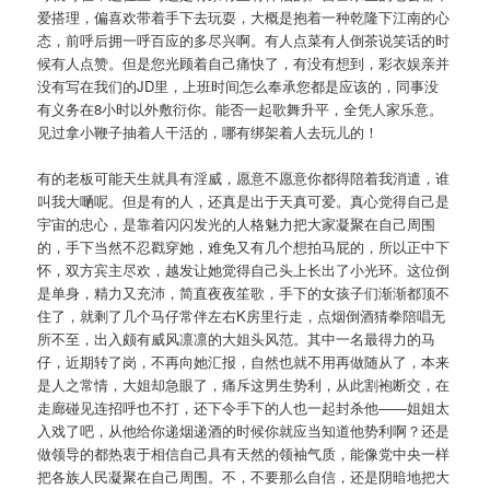
爱搭理，偏喜欢带着手下去玩耍，大概是抱着一种乾隆下江南的心
态，前呼后拥一呼百应的多尽兴啊。有人点菜有人倒茶说笑话的时
候有人点赞。但是您光顾着自己痛快了，有没有想到，彩衣娱亲并
没有写在我们的JD里，上班时间怎么奉承您都是应该的，同事没
有义务在8小时以外敷衍你。能否一起歌舞升平，全凭人家乐意。
见过拿小鞭子抽着人干活的，哪有绑架着人去玩儿的！
有的老板可能天生就具有淫威，愿意不愿意你都得陪着我消遣，谁
叫我大嗮呢。但是有的人，还真是出于天真可爱。真心觉得自己是
宇宙的忠心，是靠着闪闪发光的人格魅力把大家凝聚在自己周围
的，手下当然不忍戳穿她，难免又有几个想拍马屁的，所以正中下
怀，双方宾主尽欢，越发让她觉得自己头上长出了小光环。这位倒
是单身，精力又充沛，简直夜夜笙歌，手下的女孩子们渐渐都顶不
住了，就剩了几个马仔常伴左右K房里行走，点烟倒酒猜拳陪唱无
所不至，出入颇有威风凛凛的大姐头风范。其中一名最得力的马
仔，近期转了岗，不再向她汇报，自然也就不用再做随从了，本来
是人之常情，大姐却急眼了，痛斥这男生势利，从此割袍断交，在
走廊碰见连招呼也不打，还下令手下的人也一起封杀他——姐姐太
入戏了吧，从他给你递烟递酒的时候你就应当知道他势利啊？还是
做领导的都热衷于相信自己具有天然的领袖气质，能像党中央一样
把各族人民凝聚在自己周围。不，不要那么自信，还是阴暗地把大