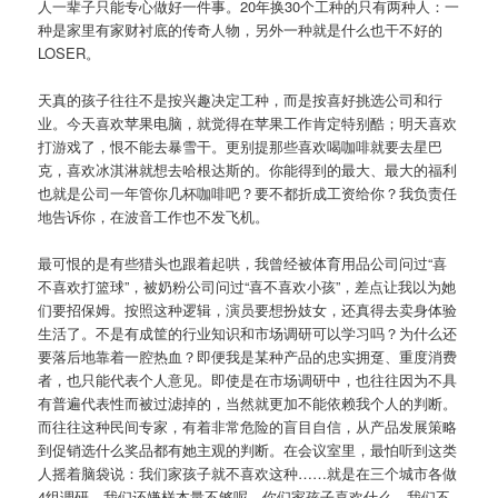
人一辈子只能专心做好一件事。20年换30个工种的只有两种人：一
种是家里有家财衬底的传奇人物，另外一种就是什么也干不好的
LOSER。
天真的孩子往往不是按兴趣决定工种，而是按喜好挑选公司和行
业。今天喜欢苹果电脑，就觉得在苹果工作肯定特别酷；明天喜欢
打游戏了，恨不能去暴雪干。更别提那些喜欢喝咖啡就要去星巴
克，喜欢冰淇淋就想去哈根达斯的。你能得到的最大、最大的福利
也就是公司一年管你几杯咖啡吧？要不都折成工资给你？我负责任
地告诉你，在波音工作也不发飞机。
最可恨的是有些猎头也跟着起哄，我曾经被体育用品公司问过“喜
不喜欢打篮球”，被奶粉公司问过“喜不喜欢小孩”，差点让我以为她
们要招保姆。按照这种逻辑，演员要想扮妓女，还真得去卖身体验
生活了。不是有成筐的行业知识和市场调研可以学习吗？为什么还
要落后地靠着一腔热血？即便我是某种产品的忠实拥趸、重度消费
者，也只能代表个人意见。即使是在市场调研中，也往往因为不具
有普遍代表性而被过滤掉的，当然就更加不能依赖我个人的判断。
而往往这种民间专家，有着非常危险的盲目自信，从产品发展策略
到促销选什么奖品都有她主观的判断。在会议室里，最怕听到这类
人摇着脑袋说：我们家孩子就不喜欢这种……就是在三个城市各做
4组调研，我们还嫌样本量不够呢，你们家孩子喜欢什么，我们不