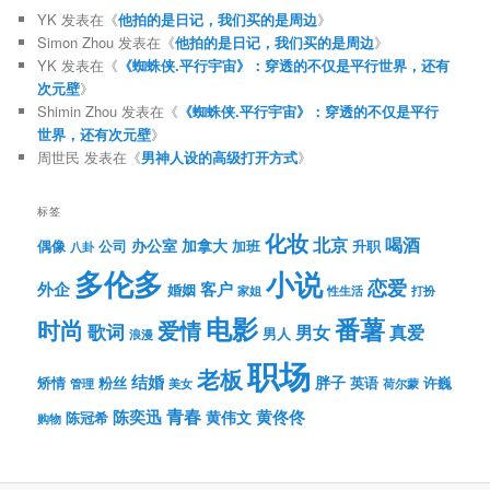
YK
发表在《
他拍的是日记，我们买的是周边
》
Simon Zhou
发表在《
他拍的是日记，我们买的是周边
》
YK
发表在《
《蜘蛛侠.平行宇宙》：穿透的不仅是平行世界，还有
次元壁
》
Shimin Zhou
发表在《
《蜘蛛侠.平行宇宙》：穿透的不仅是平行
世界，还有次元壁
》
周世民
发表在《
男神人设的高级打开方式
》
标签
化妆
北京
喝酒
办公室
加拿大
偶像
公司
加班
升职
八卦
多伦多
小说
恋爱
客户
外企
婚姻
性生活
打扮
家姐
电影
番薯
时尚
爱情
歌词
男女
真爱
男人
浪漫
职场
老板
结婚
胖子
粉丝
英语
矫情
许巍
管理
美女
荷尔蒙
青春
陈奕迅
黄伟文
黄佟佟
陈冠希
购物