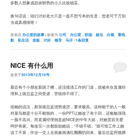
多数人想象成趋炎附势的小人比较稳妥。
换句话说：咱们讨好老大只是一盘不想亏本的生意，您老可千万别
当成真感情呀！
发表在
办公室的故事
|
标签为
公司
、
办公室，职场
、
娱乐
、
白领
、
看电
影
、
私生活
、
老板
、
讨好
、
领导
、
马仔
|
1
条回复
NICE 有什么用
发表于
2013年12月16号
最近有个小朋友新跳了槽，还没摸清工作的门道，就被夹在直属经
理和上级总监之间受虐，苦恼得不得了。
按她的说法，新加坡总监强势凌厉，要求极高。这种能干的人一般
对菜鸟都是十分不耐烦的，一份PPT让她改了有十回，还勉勉强强
一脸不高兴。而直属经理倒是超NICE的中年大姐，对她宽容关爱
呵护有家。每改完一次都鼓励她说：“不错不错。”就可惜工作上她
说了不算，作业一交上去就被画满红圈圈扔回来。最后总监捋胳膊