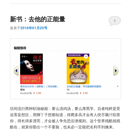
新书：去他的正能量
1
发表于
2016年01月25号
坊间流行两种职场秘籍：要么清鸡汤，要么厚黑学。后者纯粹是受
迫害妄想症，用脚丫子想都知道，得爬多高才会有人绞尽脑汁陷害
你，得长得多漂亮，才会被人争先恐后潜规则。这个世界残酷就残
酷在，就算你豁出一个不要脸，也未必一定能把名利手到擒来。