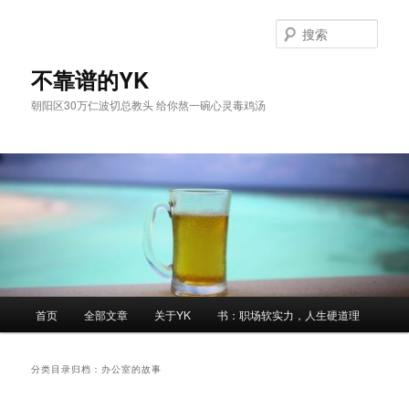
跳
跳
至
至
搜
主
副
索
内
内
不靠谱的YK
容
容
朝阳区30万仁波切总教头 给你熬一碗心灵毒鸡汤
区
区
域
域
主
首页
全部文章
关于YK
书：职场软实力，人生硬道理
页
分类目录归档：
办公室的故事