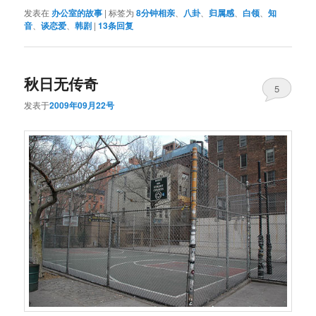
发表在
办公室的故事
|
标签为
8分钟相亲
、
八卦
、
归属感
、
白领
、
知
音
、
谈恋爱
、
韩剧
|
13
条回复
秋日无传奇
5
发表于
2009年09月22号