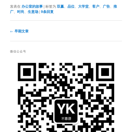
发表在
办公室的故事
|
标签为
双赢
、
品位
、
大学堂
、
客户
、
广告
、
推
广
、
时尚
、
生意场
|
9
条回复
文
←
早期文章
章
导
航
微信公众号