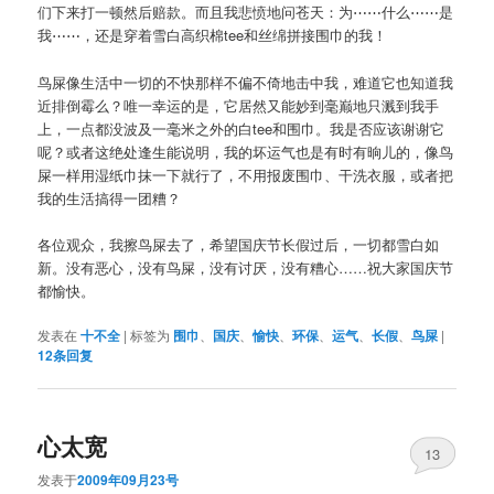
们下来打一顿然后赔款。而且我悲愤地问苍天：为⋯⋯什么⋯⋯是
我⋯⋯，还是穿着雪白高织棉tee和丝绵拼接围巾的我！
鸟屎像生活中一切的不快那样不偏不倚地击中我，难道它也知道我
近排倒霉么？唯一幸运的是，它居然又能妙到毫巅地只溅到我手
上，一点都没波及一毫米之外的白tee和围巾。我是否应该谢谢它
呢？或者这绝处逢生能说明，我的坏运气也是有时有晌儿的，像鸟
屎一样用湿纸巾抹一下就行了，不用报废围巾、干洗衣服，或者把
我的生活搞得一团糟？
各位观众，我擦鸟屎去了，希望国庆节长假过后，一切都雪白如
新。没有恶心，没有鸟屎，没有讨厌，没有糟心……祝大家国庆节
都愉快。
发表在
十不全
|
标签为
围巾
、
国庆
、
愉快
、
环保
、
运气
、
长假
、
鸟屎
|
12
条回复
心太宽
13
发表于
2009年09月23号