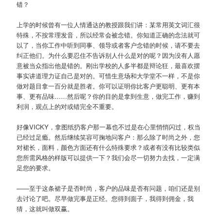
错？
上学的时候曾有一位人情通达的教授跟我们讲：某常用英文词汇很
特殊，不按常理发音，所以经常会被念错。你知道正确的念法就可
以了，当你工作中听到同事、领导或者客户念错的时候，请不要去
纠正他们。为什么要忍住不告诉别人什么是对的呢？因为没有人愿
意被当众指出他是错的。刚出学校的人多半都是辩论狂，最喜欢摆
事实讲道理力证自己是对的。可惜生意场和大学堂不一样，不是你
做对题目拿一百分就是胜者。你可以证明你比客户更聪明、更有本
事、更有品味……然后呢？你的目的是拿到生意，做完工作，赚到
利润，观点上的对或错完全不重要。
好像VICKY，拿图纸扔客户那一幕也不过是在心里悄悄闪过，权当
已经过足瘾。然后继续笑容可掬地问客户：那么除了时尚之外，您
对裙长，面料，颜色方面还有什么特殊要求？或者有没有比较类似
您所需风格的样版可以提供一下？我们会尽一切努力去找，一定满
足您的要求。
——至于这条裙子是否时尚，客户的品味是否有问题，咱们还是别
去讨论了吧。尽早做完事是正经。您得到面子，我得到佣金，我
猜，这就叫做双赢。