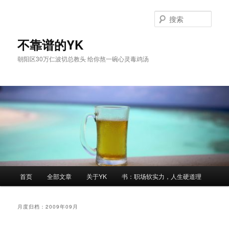
跳
跳
至
至
搜
主
副
索
内
内
不靠谱的YK
容
容
朝阳区30万仁波切总教头 给你熬一碗心灵毒鸡汤
区
区
域
域
主
首页
全部文章
关于YK
书：职场软实力，人生硬道理
页
月度归档：
2009年09月