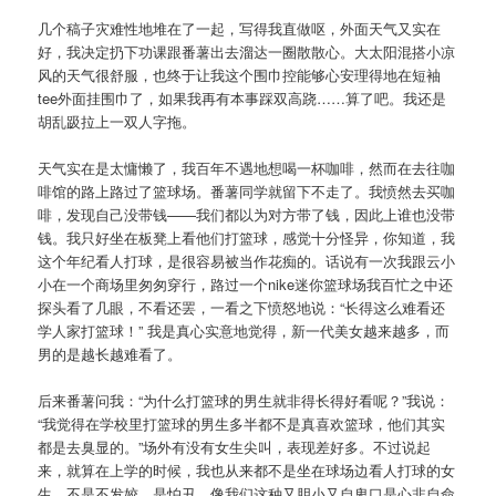
几个稿子灾难性地堆在了一起，写得我直做呕，外面天气又实在
好，我决定扔下功课跟番薯出去溜达一圈散散心。大太阳混搭小凉
风的天气很舒服，也终于让我这个围巾控能够心安理得地在短袖
tee外面挂围巾了，如果我再有本事踩双高跷……算了吧。我还是
胡乱趿拉上一双人字拖。
天气实在是太慵懒了，我百年不遇地想喝一杯咖啡，然而在去往咖
啡馆的路上路过了篮球场。番薯同学就留下不走了。我愤然去买咖
啡，发现自己没带钱——我们都以为对方带了钱，因此上谁也没带
钱。我只好坐在板凳上看他们打篮球，感觉十分怪异，你知道，我
这个年纪看人打球，是很容易被当作花痴的。话说有一次我跟云小
小在一个商场里匆匆穿行，路过一个nike迷你篮球场我百忙之中还
探头看了几眼，不看还罢，一看之下愤怒地说：“长得这么难看还
学人家打篮球！” 我是真心实意地觉得，新一代美女越来越多，而
男的是越长越难看了。
后来番薯问我：“为什么打篮球的男生就非得长得好看呢？”我说：
“我觉得在学校里打篮球的男生多半都不是真喜欢篮球，他们其实
都是去臭显的。”场外有没有女生尖叫，表现差好多。不过说起
来，就算在上学的时候，我也从来都不是坐在球场边看人打球的女
生。不是不发姣，是怕丑。像我们这种又胆小又自卑口是心非自命