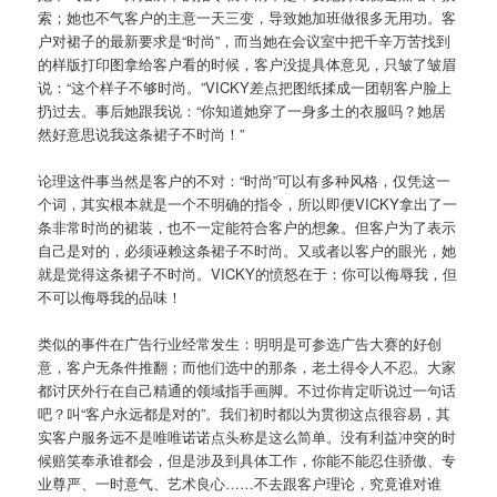
索；她也不气客户的主意一天三变，导致她加班做很多无用功。客
户对裙子的最新要求是“时尚”，而当她在会议室中把千辛万苦找到
的样版打印图拿给客户看的时候，客户没提具体意见，只皱了皱眉
说：“这个样子不够时尚。”VICKY差点把图纸揉成一团朝客户脸上
扔过去。事后她跟我说：“你知道她穿了一身多土的衣服吗？她居
然好意思说我这条裙子不时尚！”
论理这件事当然是客户的不对：“时尚”可以有多种风格，仅凭这一
个词，其实根本就是一个不明确的指令，所以即便VICKY拿出了一
条非常时尚的裙装，也不一定能符合客户的想象。但客户为了表示
自己是对的，必须诬赖这条裙子不时尚。又或者以客户的眼光，她
就是觉得这条裙子不时尚。VICKY的愤怒在于：你可以侮辱我，但
不可以侮辱我的品味！
类似的事件在广告行业经常发生：明明是可参选广告大赛的好创
意，客户无条件推翻；而他们选中的那条，老土得令人不忍。大家
都讨厌外行在自己精通的领域指手画脚。不过你肯定听说过一句话
吧？叫“客户永远都是对的”。我们初时都以为贯彻这点很容易，其
实客户服务远不是唯唯诺诺点头称是这么简单。没有利益冲突的时
候赔笑奉承谁都会，但是涉及到具体工作，你能不能忍住骄傲、专
业尊严、一时意气、艺术良心……不去跟客户理论，究竟谁对谁