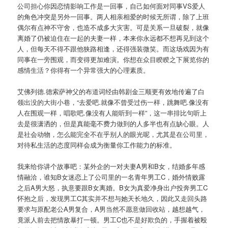
公司担心你因恋情影响工作是一回事，自己如何面对同事VS爱人
的角色冲突是另外一回事。两人相亲相爱的时候无所谓，除了上班
偶尔有点神不守舍，也造不成多大灾害。可是关系一旦破裂，就像
离婚了仍被迫住在一起的夫妻一样，本来你永远都不想再见到这个
人，但每天不得不跟他狭路相逢，还得强装微笑。而这场戏因为有
同事在一旁围观，而变得更加难演。你想在众目睽睽之下展览你的
感情生活？你得有一个异常强大的心理素质。
艾佛列德.德索萨神父的布道词经由韩剧金三顺更有效地传遍了白
领出没的大街小巷，“去爱吧.就像不曾受过伤一样，跳舞吧.像没有
人在围观一样，唱歌吧.像没有人能听到一样”，这一串排比句听上
去是很潇洒的，但是真能毫不费力做到的人多半也有点缺心眼。人
是社会动物，怎么能完全不在乎别人的眼光呢，尤其是在公司里，
对待私生活的态度同样会成为衡量你工作能力的标准。
我来给你讲个故事吧：某外企的一对夫妻A男和B女，结婚多年感
情融洽，谁知B女迷恋上了公司里的一名青年男工C，婚外情败露
之后A男大怒，执意要跟B女离婚。B女为真爱净身出户投奔男工C
怀抱之后，发现男工C其实并不想与她天长地久，因此又走回头路
要求与原配老公A男复合，A男当然不愿意做回收站，越想越气，
竟派人前去把情敌暴打一顿。男工C也不是好欺负的，手握着被殴