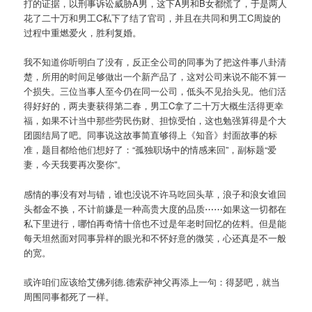
打的证据，以刑事诉讼威胁A男，这下A男和B女都慌了，于是两人
花了二十万和男工C私下了结了官司，并且在共同和男工C周旋的
过程中重燃爱火，胜利复婚。
我不知道你听明白了没有，反正全公司的同事为了把这件事八卦清
楚，所用的时间足够做出一个新产品了，这对公司来说不能不算一
个损失。三位当事人至今仍在同一公司，低头不见抬头见。他们活
得好好的，两夫妻获得第二春，男工C拿了二十万大概生活得更幸
福，如果不计当中那些劳民伤财、担惊受怕，这也勉强算得是个大
团圆结局了吧。同事说这故事简直够得上《知音》封面故事的标
准，题目都给他们想好了：“孤独职场中的情感来回”，副标题“爱
妻，今天我要再次娶你”。
感情的事没有对与错，谁也没说不许马吃回头草，浪子和浪女谁回
头都金不换，不计前嫌是一种高贵大度的品质⋯⋯如果这一切都在
私下里进行，哪怕再奇情十倍也不过是年老时回忆的佐料。但是能
每天坦然面对同事异样的眼光和不怀好意的微笑，心还真是不一般
的宽。
或许咱们应该给艾佛列德.德索萨神父再添上一句：得瑟吧，就当
周围同事都死了一样。