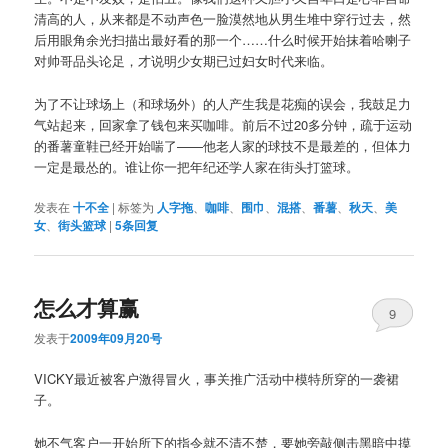
清高的人，从来都是不动声色一脸漠然地从男生堆中穿行过去，然
后用眼角余光扫描出最好看的那一个……什么时候开始抹着哈喇子
对帅哥品头论足，才说明少女期已过妇女时代来临。
为了不让球场上（和球场外）的人产生我是花痴的误会，我鼓足力
气站起来，回家拿了钱包来买咖啡。前后不过20多分钟，疏于运动
的番薯童鞋已经开始喘了——他老人家的球技不是最差的，但体力
一定是最怂的。谁让你一把年纪还学人家在街头打篮球。
发表在
十不全
|
标签为
人字拖
、
咖啡
、
围巾
、
混搭
、
番薯
、
秋天
、
美
女
、
街头篮球
|
5
条回复
怎么才算赢
9
发表于
2009年09月20号
VICKY最近被客户激得冒火，事关推广活动中模特所穿的一袭裙
子。
她不气客户一开始所下的指令就不清不楚，要她旁敲侧击黑暗中摸