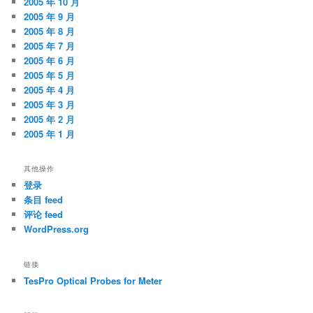
2005 年 10 月
2005 年 9 月
2005 年 8 月
2005 年 7 月
2005 年 6 月
2005 年 5 月
2005 年 4 月
2005 年 3 月
2005 年 2 月
2005 年 1 月
其他操作
登录
条目 feed
评论 feed
WordPress.org
链接
TesPro Optical Probes for Meter