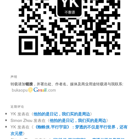
声明
转载请加
链接
，并署出处、作者名。媒体及商业用途转载请与我联系:
近期评论
YK
发表在《
他拍的是日记，我们买的是周边
》
Simon Zhou
发表在《
他拍的是日记，我们买的是周边
》
YK
发表在《
《蜘蛛侠.平行宇宙》：穿透的不仅是平行世界，还有
次元壁
》