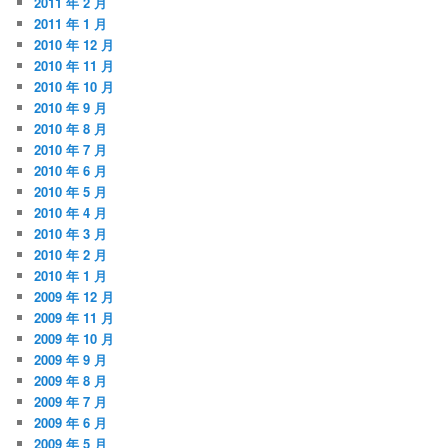
2011 年 2 月
2011 年 1 月
2010 年 12 月
2010 年 11 月
2010 年 10 月
2010 年 9 月
2010 年 8 月
2010 年 7 月
2010 年 6 月
2010 年 5 月
2010 年 4 月
2010 年 3 月
2010 年 2 月
2010 年 1 月
2009 年 12 月
2009 年 11 月
2009 年 10 月
2009 年 9 月
2009 年 8 月
2009 年 7 月
2009 年 6 月
2009 年 5 月