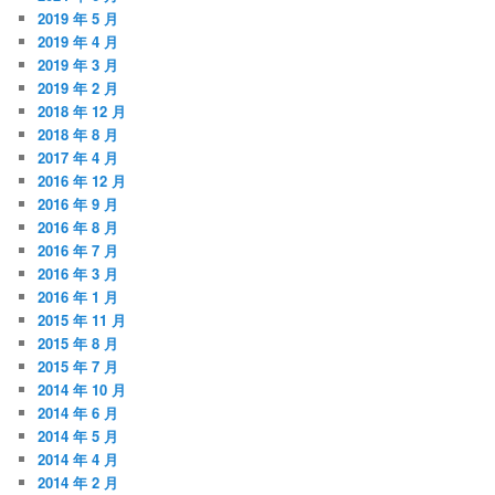
2019 年 5 月
2019 年 4 月
2019 年 3 月
2019 年 2 月
2018 年 12 月
2018 年 8 月
2017 年 4 月
2016 年 12 月
2016 年 9 月
2016 年 8 月
2016 年 7 月
2016 年 3 月
2016 年 1 月
2015 年 11 月
2015 年 8 月
2015 年 7 月
2014 年 10 月
2014 年 6 月
2014 年 5 月
2014 年 4 月
2014 年 2 月