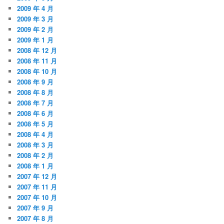
2009 年 4 月
2009 年 3 月
2009 年 2 月
2009 年 1 月
2008 年 12 月
2008 年 11 月
2008 年 10 月
2008 年 9 月
2008 年 8 月
2008 年 7 月
2008 年 6 月
2008 年 5 月
2008 年 4 月
2008 年 3 月
2008 年 2 月
2008 年 1 月
2007 年 12 月
2007 年 11 月
2007 年 10 月
2007 年 9 月
2007 年 8 月