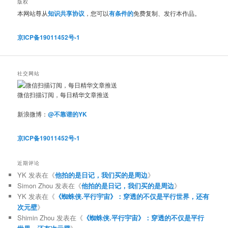
版权
本网站尊从
知识共享协议
，您可以
有条件的
免费复制、发行本作品。
京ICP备19011452号-1
社交网站
微信扫描订阅，每日精华文章推送
新浪微博：
@不靠谱的YK
京ICP备19011452号-1
近期评论
YK
发表在《
他拍的是日记，我们买的是周边
》
Simon Zhou
发表在《
他拍的是日记，我们买的是周边
》
YK
发表在《
《蜘蛛侠.平行宇宙》：穿透的不仅是平行世界，还有
次元壁
》
Shimin Zhou
发表在《
《蜘蛛侠.平行宇宙》：穿透的不仅是平行