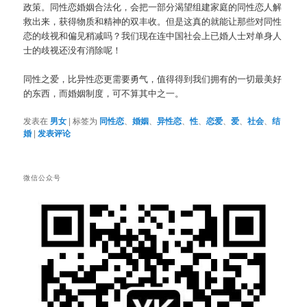
政策。同性恋婚姻合法化，会把一部分渴望组建家庭的同性恋人解
救出来，获得物质和精神的双丰收。但是这真的就能让那些对同性
恋的歧视和偏见稍减吗？我们现在连中国社会上已婚人士对单身人
士的歧视还没有消除呢！
同性之爱，比异性恋更需要勇气，值得得到我们拥有的一切最美好
的东西，而婚姻制度，可不算其中之一。
发表在
男女
|
标签为
同性恋
、
婚姻
、
异性恋
、
性
、
恋爱
、
爱
、
社会
、
结
婚
|
发表评论
微信公众号