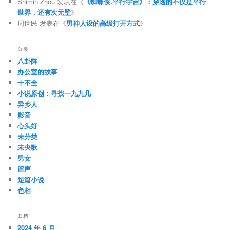
Shimin Zhou
发表在《
《蜘蛛侠.平行宇宙》：穿透的不仅是平行
世界，还有次元壁
》
周世民
发表在《
男神人设的高级打开方式
》
分类
八卦阵
办公室的故事
十不全
小说原创：寻找一九九几
异乡人
影音
心头好
未分类
未央歌
男女
留声
短篇小说
色相
归档
2024 年 6 月