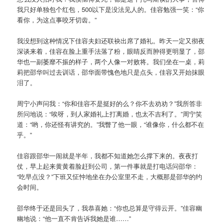
我只好单独包个红包，500以下是没法见人的。佳容勉强一笑：“你
看你，为这点事咬牙切齿。”
我没想到这种情况下佳容夫妇还联袂出席了婚礼。昨天一定又彻夜
深谈来着，佳容在脸上重手法落了粉，眼睛反而肿得更明显了，邵
华也一副萎靡不振的样子，两个人像一对败将。我们坐在一桌，莉
莉把邵华叫过去训话，邵华面带愧色地只是点头，佳容又开始抹眼
泪了。
周宁小声问我：“你和佳容不是挺好的么？你不去劝劝？”我所答非
所问地说：“唉呀，到人家婚礼上打离婚，也太不吉利了。”周宁笑
道：“哟，你还怪有讲究的。”我瞥了他一眼，“谁像你，什么都不在
乎。”
佳容跟邵华一闹就是半年，我都不知道她怎么撑下来的。夜夜打
仗，早上起来黄黄着脸赶到公司，第一件事就是打电话问邵华：
“吃早点没？”下班又怔忡地坐在办公室里不走，大概那是邵华的约
会时间。
邵华终于还是回头了，我恭喜她：“你也总算是守得云开。”佳容幽
幽地说：“他一直不肯告诉我她是谁……”