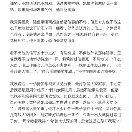
讪的，不敢说话也不敢劝。我过去推推她。她抽泣着塞给我一张
纸，原来是邵华发来的信。他同意离婚。
我觉得蹊跷，随便嚷嚷离婚当然是佳容的不对，但是对方也不能这
么干脆地就坡下驴吧？再一细看，邵华是认真的，信上一个惊叹号
也没有，冷静地列出理由，总而言之一句话:跟佳容在一起，令他
觉得压抑，他不离婚，恐怕会窒息而死。
看不出他的信写的十分之好，有理有据，不像他外表那样轻浮。正
像我看不出他“特别能搞”一样。莉莉抢过信看完，不屑地说：“什么
东西，没工作那会儿他怎么不离婚呀，一找到工作就压抑了。一准
是跟别人搞上了。”佳容泪眼婆娑地说：“可他在国外跟谁搞去呀。”
我没说话，一切待邵华回来才见分晓，最好别管人家家事。不过背
后我还是跟周宁感叹：“我们女同志呢，虽然不能嫌贫爱富，但是
也绝不能给男同志提供软饭吃。佳容就这点傻，一边作小伏低，一
边还美呢，觉得是她出钱出力度过了难关，以后可不就是大功臣
了，哪有这么美的事，他才不会让你一辈子拿在手里呢，除非你真
是有钱人家闺女，能好吃好喝养他一辈子，否则一出头就得赶紧甩
了你。”周宁瞅着我笑：“够苦大仇深的呀，您老这是在敲打我呢？”