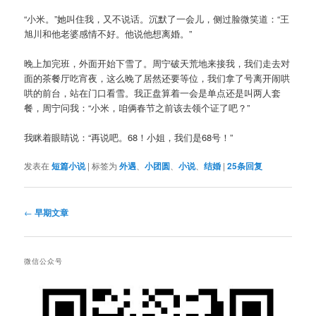
“小米。”她叫住我，又不说话。沉默了一会儿，侧过脸微笑道：“王
旭川和他老婆感情不好。他说他想离婚。”
晚上加完班，外面开始下雪了。周宁破天荒地来接我，我们走去对
面的茶餐厅吃宵夜，这么晚了居然还要等位，我们拿了号离开闹哄
哄的前台，站在门口看雪。我正盘算着一会是单点还是叫两人套
餐，周宁问我：“小米，咱俩春节之前该去领个证了吧？”
我眯着眼睛说：“再说吧。68！小姐，我们是68号！”
发表在
短篇小说
|
标签为
外遇
、
小团圆
、
小说
、
结婚
|
25
条回复
文
←
早期文章
章
导
航
微信公众号