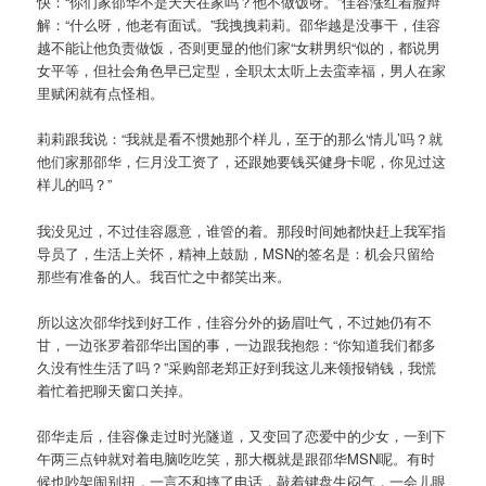
快：“你们家邵华不是天天在家吗？他不做饭呀。”佳容涨红着脸辩
解：“什么呀，他老有面试。”我拽拽莉莉。邵华越是没事干，佳容
越不能让他负责做饭，否则更显的他们家“女耕男织“似的，都说男
女平等，但社会角色早已定型，全职太太听上去蛮幸福，男人在家
里赋闲就有点怪相。
莉莉跟我说：“我就是看不惯她那个样儿，至于的那么‘情儿’吗？就
他们家那邵华，仨月没工资了，还跟她要钱买健身卡呢，你见过这
样儿的吗？”
我没见过，不过佳容愿意，谁管的着。那段时间她都快赶上我军指
导员了，生活上关怀，精神上鼓励，MSN的签名是：机会只留给
那些有准备的人。我百忙之中都笑出来。
所以这次邵华找到好工作，佳容分外的扬眉吐气，不过她仍有不
甘，一边张罗着邵华出国的事，一边跟我抱怨：“你知道我们都多
久没有性生活了吗？”采购部老郑正好到我这儿来领报销钱，我慌
着忙着把聊天窗口关掉。
邵华走后，佳容像走过时光隧道，又变回了恋爱中的少女，一到下
午两三点钟就对着电脑吃吃笑，那大概就是跟邵华MSN呢。有时
候也吵架闹别扭，一言不和摔了电话，敲着键盘生闷气，一会儿眼