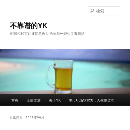
跳
跳
至
至
搜
主
副
索
内
内
不靠谱的YK
容
容
朝阳区30万仁波切总教头 给你熬一碗心灵毒鸡汤
区
区
域
域
主
首页
全部文章
关于YK
书：职场软实力，人生硬道理
页
月度归档：
2008年06月