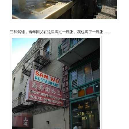
三和粥铺，当年国父在这里喝过一碗粥。我也喝了一碗粥……