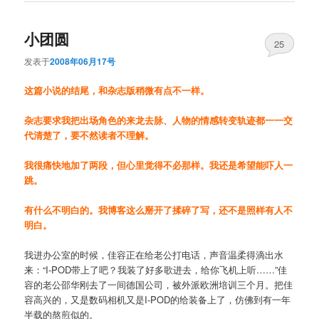
小团圆
25
发表于
2008年06月17号
这篇小说的结尾，和杂志版稍微有点不一样。
杂志要求我把出场角色的来龙去脉、人物的情感转变轨迹都一一交
代清楚了，要不然读者不理解。
我很痛快地加了两段，但心里觉得不必那样。我还是希望能吓人一
跳。
有什么不明白的。我博客这么掰开了揉碎了写，还不是照样有人不
明白。
我进办公室的时候，佳容正在给老公打电话，声音温柔得滴出水
来：“I-POD带上了吧？我装了好多歌进去，给你飞机上听……”佳
容的老公邵华刚去了一间德国公司，被外派欧洲培训三个月。把佳
容高兴的，又是数码相机又是I-POD的给装备上了，仿佛到有一年
半载的熬煎似的。