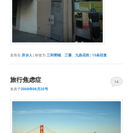
发表在
异乡人
|
标签为
三和粥铺
、
三藩
、
九曲花街
|
13
条回复
旅行焦虑症
14
发表于
2008年06月25号