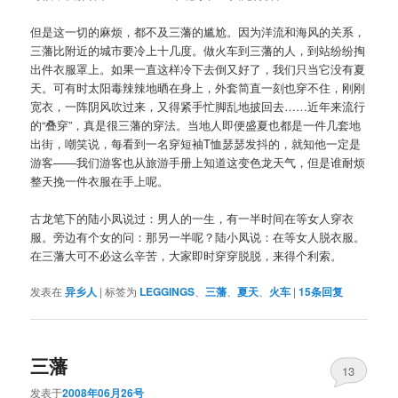
但是这一切的麻烦，都不及三藩的尴尬。因为洋流和海风的关系，
三藩比附近的城市要冷上十几度。做火车到三藩的人，到站纷纷掏
出件衣服罩上。如果一直这样冷下去倒又好了，我们只当它没有夏
天。可有时太阳毒辣辣地晒在身上，外套简直一刻也穿不住，刚刚
宽衣，一阵阴风吹过来，又得紧手忙脚乱地披回去……近年来流行
的“叠穿”，真是很三藩的穿法。当地人即便盛夏也都是一件几套地
出街，嘲笑说，每看到一名穿短袖T恤瑟瑟发抖的，就知他一定是
游客——我们游客也从旅游手册上知道这变色龙天气，但是谁耐烦
整天挽一件衣服在手上呢。
古龙笔下的陆小凤说过：男人的一生，有一半时间在等女人穿衣
服。旁边有个女的问：那另一半呢？陆小凤说：在等女人脱衣服。
在三藩大可不必这么辛苦，大家即时穿穿脱脱，来得个利索。
发表在
异乡人
|
标签为
LEGGINGS
、
三藩
、
夏天
、
火车
|
15
条回复
三藩
13
发表于
2008年06月26号