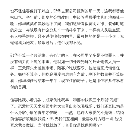
也不怪佳容像打了鸡血，邵华去新公司报到的那一天，连我都替他
松口气。半年前，邵华的公司改组，中级管理层手忙脚乱地倾轧一
轮，邵华就莫名其妙地下了岗。我们这些看似窗明几净、装修时髦
的外企，与战场有什么分别？一场斗争下来，一样有人头破血流、
有人损手烂脚，只不过伤痕都在内里。最可怜的仍是一干小兵，无
端端成为炮灰，硝烟过后，连尘埃都不见。
邵华不算一个顶活络、有心计的人，在公司里至多是不得罪人，并
没有竭力向上爬的本事。他就如一切外表光鲜的外企销售人员一
样，三天两头出差跑市场、陪客户吃饭耍乐、拉扯着完成销售任
务。赚得不算少，但吃穿用度供房供车之后，剩下的数目并不算好
看，邵华和佳容结婚一年半，现在住的房子，还是用佳容几年私蓄
付的首期。
佳容比我小着几岁，成家倒比我早，和邵华认识三个月就“闪婚”
了。恋爱时天天坐着邵华的大吉普出去吃喝玩乐，我们还真以为是
什么身家小康的青年才俊呢——当然，也许人家爱的不是钱，结婚
前佳容娇嗔地跟我说：“昨天我们互相问，最喜欢对方哪一点,他说
喜欢我会做饭。当时我就急了，合着你是找保姆哪？”