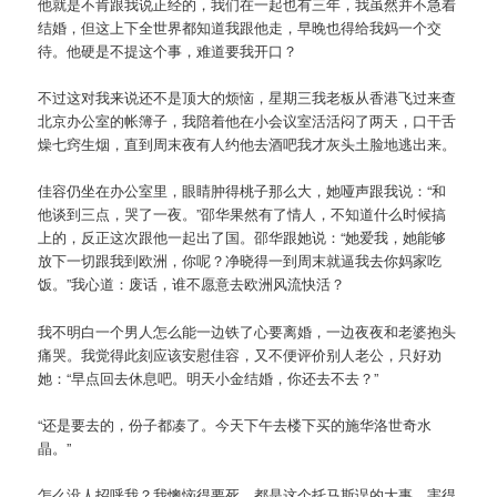
他就是不肯跟我说正经的，我们在一起也有三年，我虽然并不急着
结婚，但这上下全世界都知道我跟他走，早晚也得给我妈一个交
待。他硬是不提这个事，难道要我开口？
不过这对我来说还不是顶大的烦恼，星期三我老板从香港飞过来查
北京办公室的帐簿子，我陪着他在小会议室活活闷了两天，口干舌
燥七窍生烟，直到周末夜有人约他去酒吧我才灰头土脸地逃出来。
佳容仍坐在办公室里，眼睛肿得桃子那么大，她哑声跟我说：“和
他谈到三点，哭了一夜。”邵华果然有了情人，不知道什么时候搞
上的，反正这次跟他一起出了国。邵华跟她说：“她爱我，她能够
放下一切跟我到欧洲，你呢？净晓得一到周末就逼我去你妈家吃
饭。”我心道：废话，谁不愿意去欧洲风流快活？
我不明白一个男人怎么能一边铁了心要离婚，一边夜夜和老婆抱头
痛哭。我觉得此刻应该安慰佳容，又不便评价别人老公，只好劝
她：“早点回去休息吧。明天小金结婚，你还去不去？”
“还是要去的，份子都凑了。今天下午去楼下买的施华洛世奇水
晶。”
怎么没人招呼我？我懊恼得要死，都是这个托马斯误的大事，害得