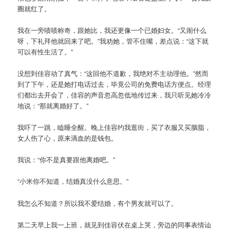
圈就红了。
我在一旁啧啧称奇，跟她比，我还更像一个已婚妇女。“又闹什么
呀，下礼拜他就回来了吧。”我劝她，管不住嘴，差点说：“这下就
可以有性生活了。”
没想到佳容动了真气：“这回他不道歉，我绝对不主动理他。”然而
到了下午，还是她打电话过去，毕竟公司的免费电话方便点。经理
们都出去开会了，佳容的声音忽高忽低地传过来，我只听见她冷冷
地说：“那就离婚好了。”
我吓了一跳，瞌睡全醒。晚上佳容约我逛街，买了衣服又买胭脂，
女人伤了心，原来滴血的是钱包。
我说：“你不是真要跟他离婚吧。”
“小米你不知道，结婚真没什么意思。”
我怎么不知道？所以我不爱结婚，有个男友就可以了。
第二天早上我一上班，就见到佳容伏在桌上哭，旁边的同事表情讪