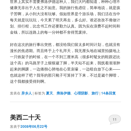
世界上其实不需要弗洛伊德这种人，我们大约都知道，种种心理不
健康无非出于人生之不如意。我的旅行焦虑症，简单地说，就是孩
子苦啊，从小到大没有玩够。假如世界是个游乐场，我们活在当中
每天就是玩玩玩，今天累了明天再去，多么好。谁还孜孜不倦做计
划、排行程，比念书工作还要勤力认真。因为实在浪费不起时间和
金钱，所以连路上的每一分钟都不舍得荒废掉。
好在这次的旅行事出突然，都没给我们留太多时间计划，也就没有
漫长的焦虑期。而且终于上个礼拜天，我无厘头地在城里拍摄地上
一只铁架子的时候，在一个不到三厘米高（很多时髦女的鞋跟还比
这个高）的马路牙子上狠狠崴了脚，半天站不起来，我抚着渐渐肿
起来的脚踝，一边痛彻心肺地在心里哀嚎，一边暗自放下心来——
也就这样了吧？我等的那只靴子可算掉了下来，不过是崴个脚喈，
这个我都接受得到啊。
发表在
异乡人
|
标签为
夏天
、
弗洛伊德
、
心理阴影
、
旅行
|
14
条回复
美西二十天
11
发表于
2008年06月22号