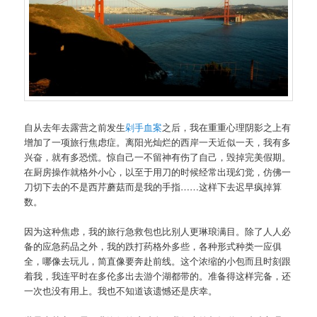
自从去年去露营之前发生
剁手血案
之后，我在重重心理阴影之上有
增加了一项旅行焦虑症。离阳光灿烂的西岸一天近似一天，我有多
兴奋，就有多恐慌。惊自己一不留神有伤了自己，毁掉完美假期。
在厨房操作就格外小心，以至于用刀的时候经常出现幻觉，仿佛一
刀切下去的不是西芹蘑菇而是我的手指……这样下去迟早疯掉算
数。
因为这种焦虑，我的旅行急救包也比别人更琳琅满目。除了人人必
备的应急药品之外，我的跌打药格外多些，各种形式种类一应俱
全，哪像去玩儿，简直像要奔赴前线。这个浓缩的小包而且时刻跟
着我，我连平时在多伦多出去游个湖都带的。准备得这样完备，还
一次也没有用上。我也不知道该遗憾还是庆幸。