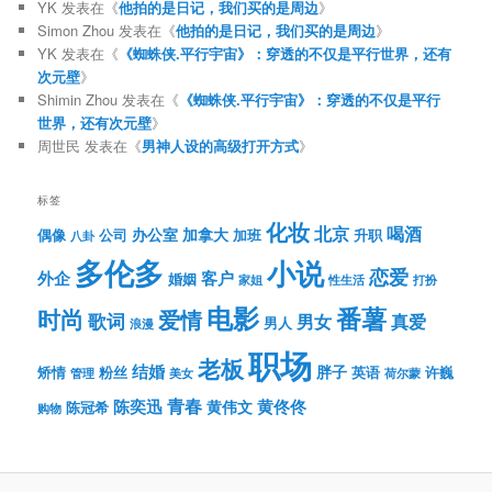
YK
发表在《
他拍的是日记，我们买的是周边
》
Simon Zhou
发表在《
他拍的是日记，我们买的是周边
》
YK
发表在《
《蜘蛛侠.平行宇宙》：穿透的不仅是平行世界，还有
次元壁
》
Shimin Zhou
发表在《
《蜘蛛侠.平行宇宙》：穿透的不仅是平行
世界，还有次元壁
》
周世民
发表在《
男神人设的高级打开方式
》
标签
化妆
北京
喝酒
办公室
加拿大
偶像
公司
加班
升职
八卦
多伦多
小说
恋爱
客户
外企
婚姻
性生活
打扮
家姐
电影
番薯
时尚
爱情
歌词
男女
真爱
男人
浪漫
职场
老板
结婚
胖子
粉丝
英语
矫情
许巍
管理
美女
荷尔蒙
青春
陈奕迅
黄伟文
黄佟佟
陈冠希
购物