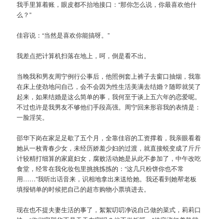
我手里算着账，眼皮都不抬地接口：“那你怎么说，你最喜欢他什
么？”
佳容说：“当然是喜欢你能搞呀。”
我差点把计算机扫落在地上，呵，倒是看不出。
当晚我和男友周宁例行公事后，他照例套上裤子去窗口抽烟，我靠
在床上使劲地问自己，会不会因为性生活美满去结婚？随即就笑了
起来，如果结婚是这么简单的事，我何至于谈上五六年的恋爱呢。
不过也许是我男友不够他们手段高强。周宁回来形容我的表情是：
一脸淫笑。
邵华下岗在家足足歇了五个月，全靠佳容的工资撑着，我亲眼看着
她从一枚青春少女，未经历娇羞少妇的过渡，就直接蜕变成了斤斤
计较精打细算的家庭妇女，腐败活动她是从此不参加了，中午改吃
食堂，经常在我化妆包里挑挑拣拣的：“这几只粉饼你也不常
用……”我听出话音来，识相地拿出来送给她。我还看到她帮老板
填报销单的时候把自己的超市购物小票填进去。
现在也不提夫妻生活的事了，絮絮叨叨净说自己做的菜式，莉莉口