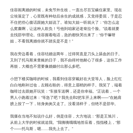
佳容闹离婚的时候，未免节外生枝，一直出尽百宝瞒住家里。现在
尘埃落定了，心里既有种劫后余生的成就感，又觉得委屈，于是忍
不住把些心腹话跟她大姐说了。谁知大姐一听就火了：“你怎么这
么窝囊啊，让这种人欺负！亏他到咱家还老耷拉个脸。”说着就要
去找邵华理论。佳容握着电话，急的都快哭出来了：“你干嘛呀
姐，不看我离婚你就不踏实是不是！”
我在旁边看着，佳容结婚这两年，过得简直是刀头上舔血的日子。
又到了托马斯来查账的日子，我不由得对他耐心了很多，这份工作
再烦，大概也不需要像婚姻付出那么多吧。
小憩下楼买咖啡的时候，我看到佳容穿戴好在大堂等人，脸上红红
白白地刚补过妆，左顾右盼的，得意上眉梢的样子。我笑了，端着
咖啡过去跟她开玩笑：“车接车送啊，还是你幸福。”正说着，一个
男人小跑着过来：“等急了吧？我先去B2把车开上来啊——”在她肩
膀上按了一下，转身匆匆又走了。没看清样子，但绝不是邵华。
我僵在当地不知说什么好，倒是佳容，大方地说：“那是王旭川，
从前上大学的时候就追我。”我咦咦哦哦地答应着，指指楼上，“那
个——托马斯，嗯……我先上去了。”