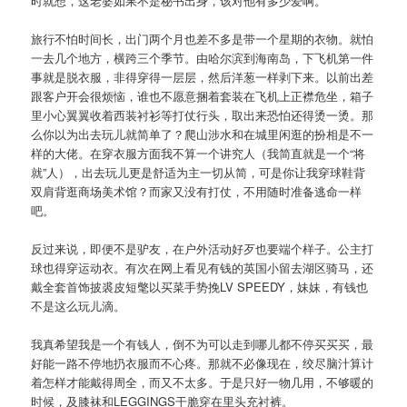
时就想，这老婆如果不是秘书出身，该对他有多少爱啊。
旅行不怕时间长，出门两个月也差不多是带一个星期的衣物。就怕
一去几个地方，横跨三个季节。由哈尔滨到海南岛，下飞机第一件
事就是脱衣服，非得穿得一层层，然后洋葱一样剥下来。以前出差
跟客户开会很烦恼，谁也不愿意捆着套装在飞机上正襟危坐，箱子
里小心翼翼收着西装衬衫等打仗行头，取出来恐怕还得烫一烫。那
么你以为出去玩儿就简单了？爬山涉水和在城里闲逛的扮相是不一
样的大佬。在穿衣服方面我不算一个讲究人（我简直就是一个“将
就”人），出去玩儿更是舒适为主一切从简，可是你让我穿球鞋背
双肩背逛商场美术馆？而家又没有打仗，不用随时准备逃命一样
吧。
反过来说，即便不是驴友，在户外活动好歹也要端个样子。公主打
球也得穿运动衣。有次在网上看见有钱的英国小留去湖区骑马，还
戴全套首饰披裘皮短氅以买菜手势挽LV SPEEDY，妹妹，有钱也
不是这么玩儿滴。
我真希望我是一个有钱人，倒不为可以走到哪儿都不停买买买，最
好能一路不停地扔衣服而不心疼。那就不必像现在，绞尽脑汁算计
着怎样才能戴得周全，而又不太多。于是只好一物几用，不够暖的
时候，及膝袜和LEGGINGS干脆穿在里头充衬裤。