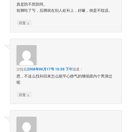
真是防不胜防阿。
前脚吃了亏，后脚就在别人处补上，好嘛，倒是不耽误。
↓
回复
沙拉
在
2008年06月17号 10:59 下午
说道：
恩，不这么找补回来怎么能平心静气的继续跟内个男滴过
呢
↓
回复