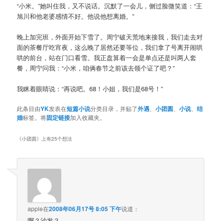
“小米。”她叫住我，又不说话。沉默了一会儿，侧过脸微笑道：“王
旭川和他老婆感情不好。他说他想离婚。”
晚上加完班，外面开始下雪了。周宁破天荒地来接我，我们走去对
面的茶餐厅吃宵夜，这么晚了居然还要等位，我们拿了号离开闹哄
哄的前台，站在门口看雪。我正盘算着一会是单点还是叫两人套
餐，周宁问我：“小米，咱俩春节之前该去领个证了吧？”
我眯着眼睛说：“再说吧。68！小姐，我们是68号！”
此条目由
YK
发表在
短篇小说
分类目录，并贴了
外遇
、
小团圆
、
小说
、
结
婚
标签。将
固定链接
加入收藏夹。
《
小团圆
》上有25个想法
apple
在
2008年06月17号 8:05 下午
说道：
啊？沙发？