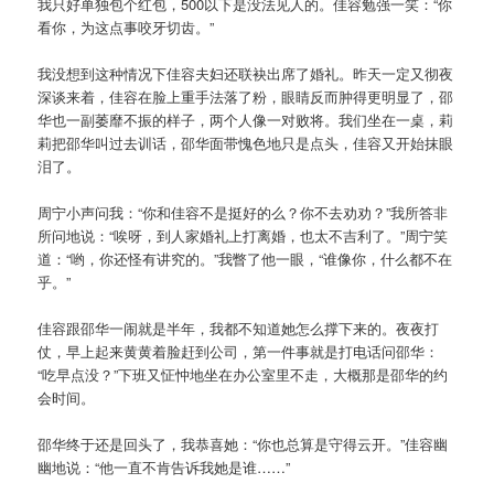
我只好单独包个红包，500以下是没法见人的。佳容勉强一笑：“你
看你，为这点事咬牙切齿。”
我没想到这种情况下佳容夫妇还联袂出席了婚礼。昨天一定又彻夜
深谈来着，佳容在脸上重手法落了粉，眼睛反而肿得更明显了，邵
华也一副萎靡不振的样子，两个人像一对败将。我们坐在一桌，莉
莉把邵华叫过去训话，邵华面带愧色地只是点头，佳容又开始抹眼
泪了。
周宁小声问我：“你和佳容不是挺好的么？你不去劝劝？”我所答非
所问地说：“唉呀，到人家婚礼上打离婚，也太不吉利了。”周宁笑
道：“哟，你还怪有讲究的。”我瞥了他一眼，“谁像你，什么都不在
乎。”
佳容跟邵华一闹就是半年，我都不知道她怎么撑下来的。夜夜打
仗，早上起来黄黄着脸赶到公司，第一件事就是打电话问邵华：
“吃早点没？”下班又怔忡地坐在办公室里不走，大概那是邵华的约
会时间。
邵华终于还是回头了，我恭喜她：“你也总算是守得云开。”佳容幽
幽地说：“他一直不肯告诉我她是谁……”