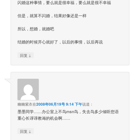
闪婚这种事情，要么就是很幸福，要么就是很不幸福
但是，就算不闪婚，结果好像还是一样
所以，想婚，就婚吧
结婚的时候开心就好了，以后的事情，以后再说
↓
回复
幽幽紫衣
在
2008年06月19号 9:14 下午
说道：
墨墨同学……办公室上不鸟msn鸟，失去鸟多少倾听您语
重心长谆谆教诲的机会啊……
↓
回复