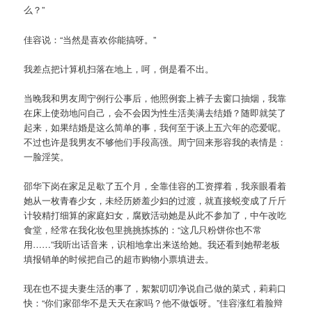
么？”
佳容说：“当然是喜欢你能搞呀。”
我差点把计算机扫落在地上，呵，倒是看不出。
当晚我和男友周宁例行公事后，他照例套上裤子去窗口抽烟，我靠
在床上使劲地问自己，会不会因为性生活美满去结婚？随即就笑了
起来，如果结婚是这么简单的事，我何至于谈上五六年的恋爱呢。
不过也许是我男友不够他们手段高强。周宁回来形容我的表情是：
一脸淫笑。
邵华下岗在家足足歇了五个月，全靠佳容的工资撑着，我亲眼看着
她从一枚青春少女，未经历娇羞少妇的过渡，就直接蜕变成了斤斤
计较精打细算的家庭妇女，腐败活动她是从此不参加了，中午改吃
食堂，经常在我化妆包里挑挑拣拣的：“这几只粉饼你也不常
用……”我听出话音来，识相地拿出来送给她。我还看到她帮老板
填报销单的时候把自己的超市购物小票填进去。
现在也不提夫妻生活的事了，絮絮叨叨净说自己做的菜式，莉莉口
快：“你们家邵华不是天天在家吗？他不做饭呀。”佳容涨红着脸辩