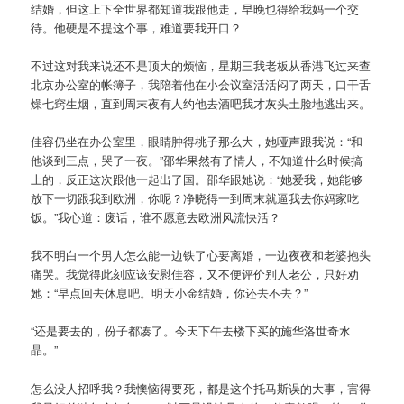
结婚，但这上下全世界都知道我跟他走，早晚也得给我妈一个交
待。他硬是不提这个事，难道要我开口？
不过这对我来说还不是顶大的烦恼，星期三我老板从香港飞过来查
北京办公室的帐簿子，我陪着他在小会议室活活闷了两天，口干舌
燥七窍生烟，直到周末夜有人约他去酒吧我才灰头土脸地逃出来。
佳容仍坐在办公室里，眼睛肿得桃子那么大，她哑声跟我说：“和
他谈到三点，哭了一夜。”邵华果然有了情人，不知道什么时候搞
上的，反正这次跟他一起出了国。邵华跟她说：“她爱我，她能够
放下一切跟我到欧洲，你呢？净晓得一到周末就逼我去你妈家吃
饭。”我心道：废话，谁不愿意去欧洲风流快活？
我不明白一个男人怎么能一边铁了心要离婚，一边夜夜和老婆抱头
痛哭。我觉得此刻应该安慰佳容，又不便评价别人老公，只好劝
她：“早点回去休息吧。明天小金结婚，你还去不去？”
“还是要去的，份子都凑了。今天下午去楼下买的施华洛世奇水
晶。”
怎么没人招呼我？我懊恼得要死，都是这个托马斯误的大事，害得