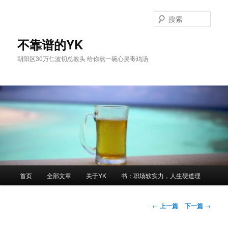
跳
至
搜
主
索
内
不靠谱的YK
容
朝阳区30万仁波切总教头 给你熬一碗心灵毒鸡汤
区
域
主
首页
全部文章
关于YK
书：职场软实力，人生硬道理
页
文
←
上一篇
下一篇
→
章
导