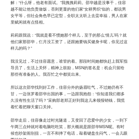
解：“什么呀，他老有面试。”我拽拽莉莉。邵华越是没事干，佳容
越不能让他负责做饭，否则更显的他们家“女耕男织“似的，都说男
女平等，但社会角色早已定型，全职太太听上去蛮幸福，男人在家
里赋闲就有点怪相。
莉莉跟我说：“我就是看不惯她那个样儿，至于的那么‘情儿’吗？就
他们家那邵华，仨月没工资了，还跟她要钱买健身卡呢，你见过这
样儿的吗？”
我没见过，不过佳容愿意，谁管的着。那段时间她都快赶上我军指
导员了，生活上关怀，精神上鼓励，MSN的签名是：机会只留给
那些有准备的人。我百忙之中都笑出来。
所以这次邵华找到好工作，佳容分外的扬眉吐气，不过她仍有不
甘，一边张罗着邵华出国的事，一边跟我抱怨：“你知道我们都多
久没有性生活了吗？”采购部老郑正好到我这儿来领报销钱，我慌
着忙着把聊天窗口关掉。
邵华走后，佳容像走过时光隧道，又变回了恋爱中的少女，一到下
午两三点钟就对着电脑吃吃笑，那大概就是跟邵华MSN呢。有时
候也吵架闹别扭，一言不和摔了电话，敲着键盘生闷气，一会儿眼