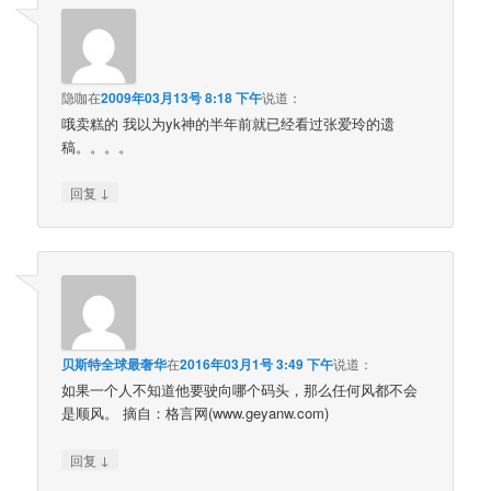
隐咖
在
2009年03月13号 8:18 下午
说道：
哦卖糕的 我以为yk神的半年前就已经看过张爱玲的遗
稿。。。。
↓
回复
贝斯特全球最奢华
在
2016年03月1号 3:49 下午
说道：
如果一个人不知道他要驶向哪个码头，那么任何风都不会
是顺风。 摘自：格言网(www.geyanw.com)
↓
回复