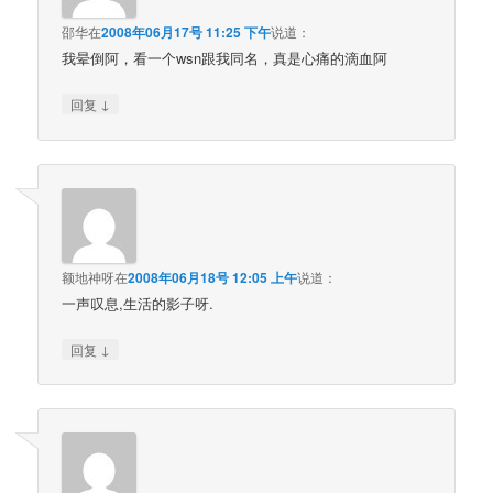
邵华
在
2008年06月17号 11:25 下午
说道：
我晕倒阿，看一个wsn跟我同名，真是心痛的滴血阿
↓
回复
额地神呀
在
2008年06月18号 12:05 上午
说道：
一声叹息,生活的影子呀.
↓
回复