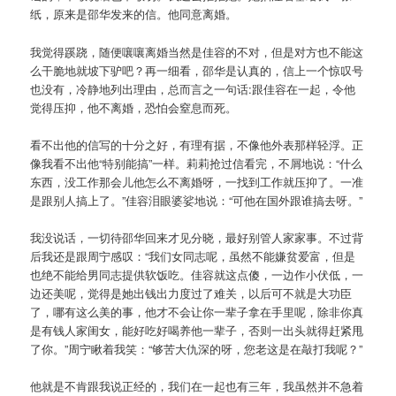
纸，原来是邵华发来的信。他同意离婚。
我觉得蹊跷，随便嚷嚷离婚当然是佳容的不对，但是对方也不能这
么干脆地就坡下驴吧？再一细看，邵华是认真的，信上一个惊叹号
也没有，冷静地列出理由，总而言之一句话:跟佳容在一起，令他
觉得压抑，他不离婚，恐怕会窒息而死。
看不出他的信写的十分之好，有理有据，不像他外表那样轻浮。正
像我看不出他“特别能搞”一样。莉莉抢过信看完，不屑地说：“什么
东西，没工作那会儿他怎么不离婚呀，一找到工作就压抑了。一准
是跟别人搞上了。”佳容泪眼婆娑地说：“可他在国外跟谁搞去呀。”
我没说话，一切待邵华回来才见分晓，最好别管人家家事。不过背
后我还是跟周宁感叹：“我们女同志呢，虽然不能嫌贫爱富，但是
也绝不能给男同志提供软饭吃。佳容就这点傻，一边作小伏低，一
边还美呢，觉得是她出钱出力度过了难关，以后可不就是大功臣
了，哪有这么美的事，他才不会让你一辈子拿在手里呢，除非你真
是有钱人家闺女，能好吃好喝养他一辈子，否则一出头就得赶紧甩
了你。”周宁瞅着我笑：“够苦大仇深的呀，您老这是在敲打我呢？”
他就是不肯跟我说正经的，我们在一起也有三年，我虽然并不急着