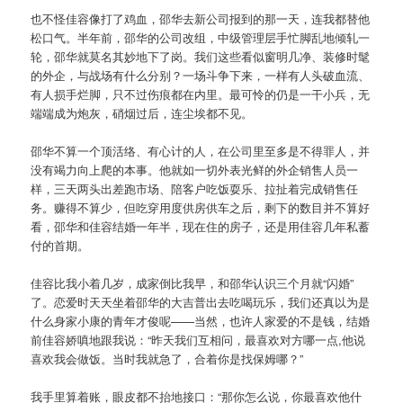
也不怪佳容像打了鸡血，邵华去新公司报到的那一天，连我都替他
松口气。半年前，邵华的公司改组，中级管理层手忙脚乱地倾轧一
轮，邵华就莫名其妙地下了岗。我们这些看似窗明几净、装修时髦
的外企，与战场有什么分别？一场斗争下来，一样有人头破血流、
有人损手烂脚，只不过伤痕都在内里。最可怜的仍是一干小兵，无
端端成为炮灰，硝烟过后，连尘埃都不见。
邵华不算一个顶活络、有心计的人，在公司里至多是不得罪人，并
没有竭力向上爬的本事。他就如一切外表光鲜的外企销售人员一
样，三天两头出差跑市场、陪客户吃饭耍乐、拉扯着完成销售任
务。赚得不算少，但吃穿用度供房供车之后，剩下的数目并不算好
看，邵华和佳容结婚一年半，现在住的房子，还是用佳容几年私蓄
付的首期。
佳容比我小着几岁，成家倒比我早，和邵华认识三个月就“闪婚”
了。恋爱时天天坐着邵华的大吉普出去吃喝玩乐，我们还真以为是
什么身家小康的青年才俊呢——当然，也许人家爱的不是钱，结婚
前佳容娇嗔地跟我说：“昨天我们互相问，最喜欢对方哪一点,他说
喜欢我会做饭。当时我就急了，合着你是找保姆哪？”
我手里算着账，眼皮都不抬地接口：“那你怎么说，你最喜欢他什