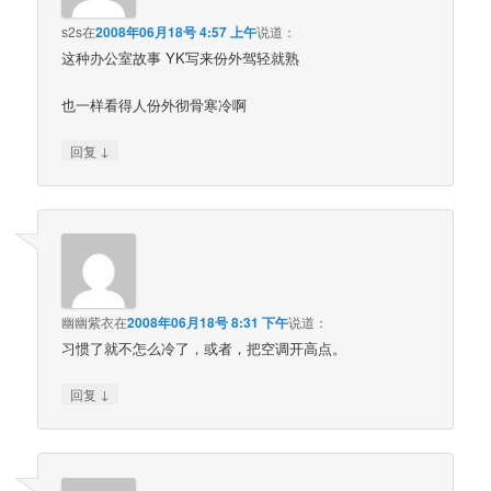
s2s
在
2008年06月18号 4:57 上午
说道：
这种办公室故事 YK写来份外驾轻就熟
也一样看得人份外彻骨寒冷啊
↓
回复
幽幽紫衣
在
2008年06月18号 8:31 下午
说道：
习惯了就不怎么冷了，或者，把空调开高点。
↓
回复