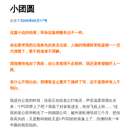
航
小团圆
发表于
2008年06月17号
这篇小说的结尾，和杂志版稍微有点不一样。
杂志要求我把出场角色的来龙去脉、人物的情感转变轨迹都一一交
代清楚了，要不然读者不理解。
我很痛快地加了两段，但心里觉得不必那样。我还是希望能吓人一
跳。
有什么不明白的。我博客这么掰开了揉碎了写，还不是照样有人不
明白。
我进办公室的时候，佳容正在给老公打电话，声音温柔得滴出水
来：“I-POD带上了吧？我装了好多歌进去，给你飞机上听……”佳
容的老公邵华刚去了一间德国公司，被外派欧洲培训三个月。把佳
容高兴的，又是数码相机又是I-POD的给装备上了，仿佛到有一年
半载的熬煎似的。