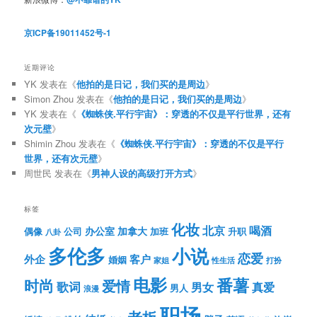
京ICP备19011452号-1
近期评论
YK
发表在《
他拍的是日记，我们买的是周边
》
Simon Zhou
发表在《
他拍的是日记，我们买的是周边
》
YK
发表在《
《蜘蛛侠.平行宇宙》：穿透的不仅是平行世界，还有
次元壁
》
Shimin Zhou
发表在《
《蜘蛛侠.平行宇宙》：穿透的不仅是平行
世界，还有次元壁
》
周世民
发表在《
男神人设的高级打开方式
》
标签
化妆
北京
喝酒
办公室
加拿大
偶像
公司
加班
升职
八卦
多伦多
小说
恋爱
客户
外企
婚姻
性生活
打扮
家姐
电影
番薯
时尚
爱情
歌词
男女
真爱
男人
浪漫
职场