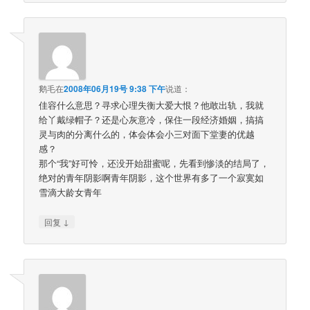
鹅毛
在
2008年06月19号 9:38 下午
说道：
佳容什么意思？寻求心理失衡大爱大恨？他敢出轨，我就
给丫戴绿帽子？还是心灰意冷，保住一段经济婚姻，搞搞
灵与肉的分离什么的，体会体会小三对面下堂妻的优越
感？
那个“我”好可怜，还没开始甜蜜呢，先看到惨淡的结局了，
绝对的青年阴影啊青年阴影，这个世界有多了一个寂寞如
雪滴大龄女青年
↓
回复