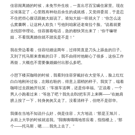
佳容闹离婚的时候，未免节外生枝，一直出尽百宝瞒住家里。现在
尘埃落定了，心里既有种劫后余生的成就感，又觉得委屈，于是忍
不住把些心腹话跟她大姐说了。谁知大姐一听就火了：“你怎么这
么窝囊啊，让这种人欺负！亏他到咱家还老耷拉个脸。”说着就要
去找邵华理论。佳容握着电话，急的都快哭出来了：“你干嘛呀
姐，不看我离婚你就不踏实是不是！”
我在旁边看着，佳容结婚这两年，过得简直是刀头上舔血的日子。
又到了托马斯来查账的日子，我不由得对他耐心了很多，这份工作
再烦，大概也不需要像婚姻付出那么多吧。
小憩下楼买咖啡的时候，我看到佳容穿戴好在大堂等人，脸上红红
白白地刚补过妆，左顾右盼的，得意上眉梢的样子。我笑了，端着
咖啡过去跟她开玩笑：“车接车送啊，还是你幸福。”正说着，一个
男人小跑着过来：“等急了吧？我先去B2把车开上来啊——”在她肩
膀上按了一下，转身匆匆又走了。没看清样子，但绝不是邵华。
我僵在当地不知说什么好，倒是佳容，大方地说：“那是王旭川，
从前上大学的时候就追我。”我咦咦哦哦地答应着，指指楼上，“那
个——托马斯，嗯……我先上去了。”