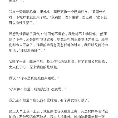
圈就红了。
我在一旁啧啧称奇，跟她比，我还更像一个已婚妇女。“又闹什么
呀，下礼拜他就回来了吧。”我劝她，管不住嘴，差点说：“这下就
可以有性生活了。”
没想到佳容动了真气：“这回他不道歉，我绝对不主动理他。”然而
到了下午，还是她打电话过去，毕竟公司的免费电话方便点。经理
们都出去开会了，佳容的声音忽高忽低地传过来，我只听见她冷冷
地说：“那就离婚好了。”
我吓了一跳，瞌睡全醒。晚上佳容约我逛街，买了衣服又买胭脂，
女人伤了心，原来滴血的是钱包。
我说：“你不是真要跟他离婚吧。”
“小米你不知道，结婚真没什么意思。”
我怎么不知道？所以我不爱结婚，有个男友就可以了。
第二天早上我一上班，就见到佳容伏在桌上哭，旁边的同事表情讪
讪的，不敢说话也不敢劝。我过去推推她。她抽泣着塞给我一张