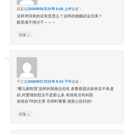
蔚蓝
在
2008年06月25号 6:08 上午
说道：
这样求回来的还有意思么？这样的婚姻还会完美？
眼里揉不得沙子～～～
↓
回复
千江
在
2008年07月23号 9:34 下午
说道：
“哪儿都有我”这样的我身边也有,多数都是比较务实不务虚
的,对爱情的想法不是那么多,有就有没有则罢.
很喜欢YK的文章.空闲时看看,很赏心悦目的!
↓
回复