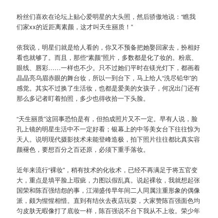
粉丝们喜欢在论坛上贴心爱明星的大头照，然后骄傲地说：“瞧我
们家xx的近距离素颜，这才叫天生丽质！”
依我说，明星们就是给人看的，你又不预备把她娶回家去，扮相好
看也就够了。而且，那些“素颜”照片，多数都是化了妆的。粉底、
眼线、唇彩……一样也不少。只不过她们平时在镁光灯下，都画着
晶晶亮乌眉赤眼的舞台妆，所以一到台下，马上给人“洗尽铅华”的
感觉。其实不过换了生活妆，也都是爱美的女孩子，何况出门还有
那么多记者盯着拍照，多少也得收拾一下头脸。
“天生丽质”这回事恐怕是有，但拍成照片又不一定。早有人说，脸
孔上镜的明星生活中不一定好看；银幕上的中等美女台下往往惊为
天人。说明现代摄影技术未能登峰造极，拍下照片往往都比真实容
颜褪色，要想百分之百还原，必须下重手落妆。
近年来流行“裸妆”，稍有技术的化妆术，已经不再满足于将五官变
大，重点是填平脸上瑕疵，力图以假乱真。说起裸妆，我就想起张
国荣和陈百强结怨的事，江湖盛传早年间二人同属注重形象的偶像
派，颇为惺惺相惜。直到有结伙去夜店玩耍，大家赞陈百强面色均
匀皮肤无暇像打了底妆一样，陈百强说不台下我从不上妆。荣少年