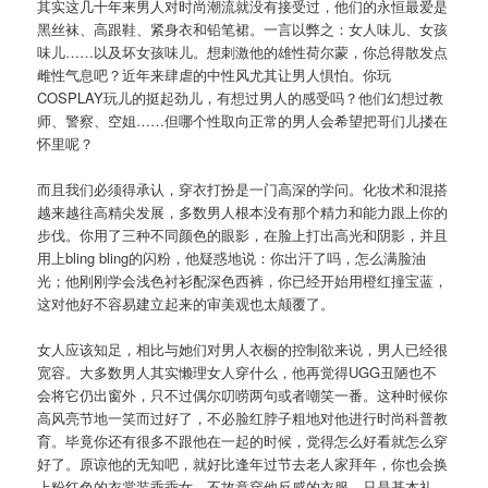
其实这几十年来男人对时尚潮流就没有接受过，他们的永恒最爱是
黑丝袜、高跟鞋、紧身衣和铅笔裙。一言以弊之：女人味儿、女孩
味儿……以及坏女孩味儿。想刺激他的雄性荷尔蒙，你总得散发点
雌性气息吧？近年来肆虐的中性风尤其让男人惧怕。你玩
COSPLAY玩儿的挺起劲儿，有想过男人的感受吗？他们幻想过教
师、警察、空姐……但哪个性取向正常的男人会希望把哥们儿搂在
怀里呢？
而且我们必须得承认，穿衣打扮是一门高深的学问。化妆术和混搭
越来越往高精尖发展，多数男人根本没有那个精力和能力跟上你的
步伐。你用了三种不同颜色的眼影，在脸上打出高光和阴影，并且
用上bling bling的闪粉，他疑惑地说：你出汗了吗，怎么满脸油
光；他刚刚学会浅色衬衫配深色西裤，你已经开始用橙红撞宝蓝，
这对他好不容易建立起来的审美观也太颠覆了。
女人应该知足，相比与她们对男人衣橱的控制欲来说，男人已经很
宽容。大多数男人其实懒理女人穿什么，他再觉得UGG丑陋也不
会将它仍出窗外，只不过偶尔叨唠两句或者嘲笑一番。这种时候你
高风亮节地一笑而过好了，不必脸红脖子粗地对他进行时尚科普教
育。毕竟你还有很多不跟他在一起的时候，觉得怎么好看就怎么穿
好了。原谅他的无知吧，就好比逢年过节去老人家拜年，你也会换
上粉红色的衣裳装乖乖女。不故意穿他反感的衣服，只是基本礼