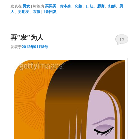
发表在
男女
|
标签为
买买买
、
你本身
、
化妆
、
口红
、
唇膏
、
妇解
、
男
人
、
男朋友
、
衣服
|
1
条回复
再”发”为人
12
发表于
2012年01月8号