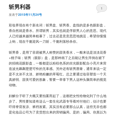
斩男利器
1
发表于
2015年11月24号
彩妆界现在有个新名词：斩男盘、斩男香。盘指的是多色眼影盘，
香自然就是香水。所谓斩男，其实也就是俘获男人心的意思。现代
人已经越来越简单粗暴了，过去还是意意思思地挑逗，希望你慢慢
上钩，现在干脆迎风一刀斩，干脆利落秒杀你。
斩男香，是用了容易被男人称赞的甜美香水，一般来说是淡淡花香
+桃子味；斩男（眼影）盘，是那种画了之后能让男生拜倒在裙下
的招桃花眼影盘，一般都是以粉棕色系的丝光眼影配合小亮片来营
造波光粼粼楚楚可怜的无辜感。另外还有斩男唇膏，通常来说一定
是不太浓不太淡、娇艳粉嫩的草莓红。总之要通过妆容塑造一个天
真娇弱、甜美可爱的形象，誓要一举拿下男人这种头脑简单的视觉
动物。
妇解分子听了大概又要拍案而起了，这都把女性给物化到了什么地
步了。男性要知道有这么一套生化武器专等着对付他们，估计也要
吓得脊背发凉、裤裆发紧。其实没有必要那么认真，这些无非也都
是化妆品公司为了卖货想出来的营销骗局。是的，骗局。你真以为