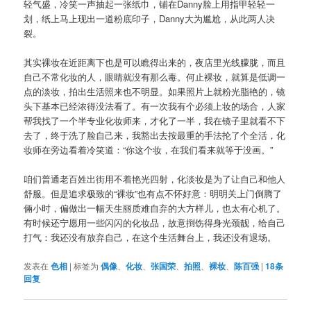
轻气盛，冷笑一声抽起一张纸巾，铺在Danny脸上用指甲轻轻一
划，纸上马上现出一道粉底印子，Danny大为尴尬，从此两人决
裂。
其实裸妆在近距离下也是可以瞧得出来的，夜店里光线朦胧，而且
自己不常化妆的人，眼睛就没有那么毒。何止裸妆，就算是低调一
点的淡妆，拍出生活照来也不明显。如果照片上就粉光脂艳的，镜
头下基本已经浓得没法看了。有一次我有个必须上妆的场合，人家
帮我找了一个半专业化妆师来，才化了一半，我在镜子里就看不下
去了，终于洗了脸自己来，我豁出去按最重的手法抡了个全活，化
妆师在旁边看着冷笑道：“你这个妆，在我们看来就等于没画。”
咱们普通老百姓出街用不着艳光四射，化淡妆是为了让自己和他人
舒服。但是追求极致的“裸妆”也有点不怀好意：明明关上门倒腾了
倆小时，偏做出一幅天生丽质难自弃的大方样儿，也太有心机了。
有时候还宁愿用一些闪闪的化妆品，故意捯饬得身光颈靓，给自己
打气：我还没有放弃自己，在这个生活舞台上，我还没有退场。
发表在
色相
|
标签为
偶像
、
化妆
、
张国荣
、
拍照
、
裸妆
、
陈百强
|
18
条
回复