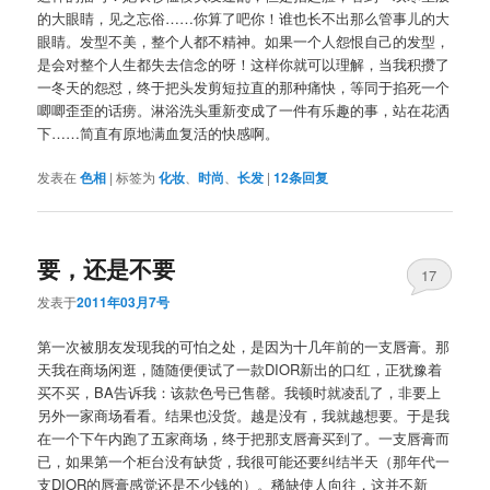
的大眼睛，见之忘俗……你算了吧你！谁也长不出那么管事儿的大
眼睛。发型不美，整个人都不精神。如果一个人怨恨自己的发型，
是会对整个人生都失去信念的呀！这样你就可以理解，当我积攒了
一冬天的怨怼，终于把头发剪短拉直的那种痛快，等同于掐死一个
唧唧歪歪的话痨。淋浴洗头重新变成了一件有乐趣的事，站在花洒
下……简直有原地满血复活的快感啊。
发表在
色相
|
标签为
化妆
、
时尚
、
长发
|
12
条回复
要，还是不要
17
发表于
2011年03月7号
第一次被朋友发现我的可怕之处，是因为十几年前的一支唇膏。那
天我在商场闲逛，随随便便试了一款DIOR新出的口红，正犹豫着
买不买，BA告诉我：该款色号已售罄。我顿时就凌乱了，非要上
另外一家商场看看。结果也没货。越是没有，我就越想要。于是我
在一个下午内跑了五家商场，终于把那支唇膏买到了。一支唇膏而
已，如果第一个柜台没有缺货，我很可能还要纠结半天（那年代一
支DIOR的唇膏感觉还是不少钱的）。稀缺使人向往，这并不新