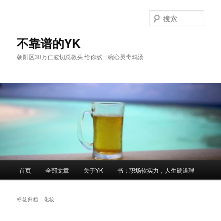
跳
跳
至
至
搜
主
副
索
内
内
不靠谱的YK
容
容
朝阳区30万仁波切总教头 给你熬一碗心灵毒鸡汤
区
区
域
域
主
首页
全部文章
关于YK
书：职场软实力，人生硬道理
页
标签归档：
化妆