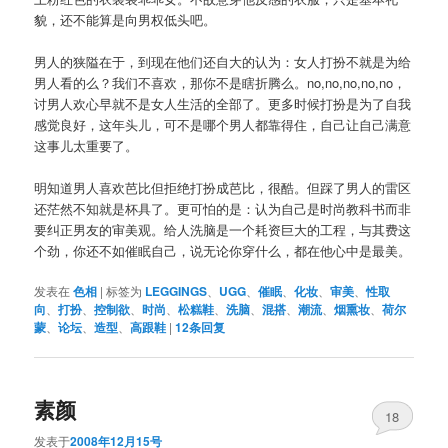
貌，还不能算是向男权低头吧。
男人的狭隘在于，到现在他们还自大的认为：女人打扮不就是为给
男人看的么？我们不喜欢，那你不是瞎折腾么。no,no,no,no,no，
讨男人欢心早就不是女人生活的全部了。更多时候打扮是为了自我
感觉良好，这年头儿，可不是哪个男人都靠得住，自己让自己满意
这事儿太重要了。
明知道男人喜欢芭比但拒绝打扮成芭比，很酷。但踩了男人的雷区
还茫然不知就是杯具了。更可怕的是：认为自己是时尚教科书而非
要纠正男友的审美观。给人洗脑是一个耗资巨大的工程，与其费这
个劲，你还不如催眠自己，说无论你穿什么，都在他心中是最美。
发表在
色相
|
标签为
LEGGINGS
、
UGG
、
催眠
、
化妆
、
审美
、
性取
向
、
打扮
、
控制欲
、
时尚
、
松糕鞋
、
洗脑
、
混搭
、
潮流
、
烟熏妆
、
荷尔
蒙
、
论坛
、
造型
、
高跟鞋
|
12
条回复
素颜
18
发表于
2008年12月15号