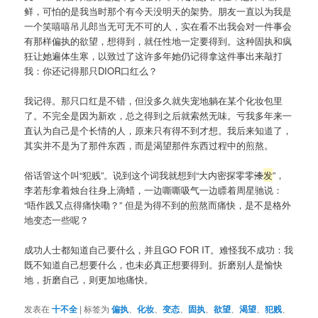
鲜，可怕的是我当时那个有今天没明天的架势。朋友一直以为我是
一个笑嘻嘻吊儿郎当无可无不可的人，实在看不出我会对一件事会
有那样偏执的欲望，想得到，就任性地一定要得到。这种固执和疯
狂让她遍体生寒，以致过了这许多年她仍记得拿这件事出来敲打
我：你还记得那只DIOR口红么？
我记得。那只口红是不错，但没多久就失宠地躺在某个化妆包里
了。不完全是因为新欢，总之得到之后就索然无味。亏我多年来一
直认为自己是个长情的人，原来只有得不到才想。我后来知道了，
其实并不是为了那件东西，而是渴望那件东西过程中的煎熬。
俗话管这个叫“犯贱”。说到这个词我就想到“大内密探零零
漆
发
”，
李若彤拿着烛台往身上滴蜡，一边嘶嘶吸气一边瞟着周星驰说：
“唔作践又点得痛快嘞？” 但是为得不到的煎熬而痛快，是不是格外
地变态一些呢？
成功人士都知道自己要什么，并且GO FOR IT。难怪我不成功：我
既不知道自己想要什么，也未必真正想要得到。折磨别人是愉快
地，折磨自己，则更加地痛快。
发表在
十不全
|
标签为
偏执
、
化妆
、
变态
、
固执
、
欲望
、
渴望
、
犯贱
、