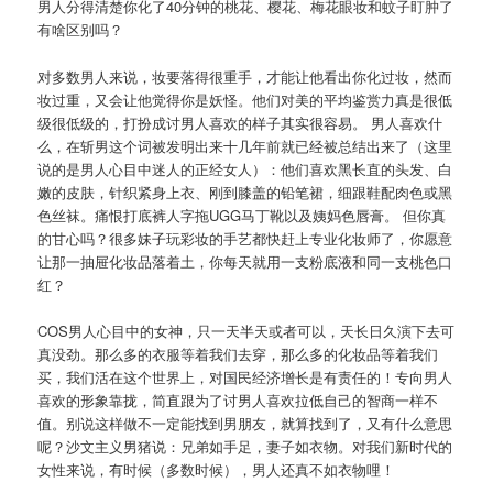
男人分得清楚你化了40分钟的桃花、樱花、梅花眼妆和蚊子盯肿了
有啥区别吗？
对多数男人来说，妆要落得很重手，才能让他看出你化过妆，然而
妆过重，又会让他觉得你是妖怪。他们对美的平均鉴赏力真是很低
级很低级的，打扮成讨男人喜欢的样子其实很容易。 男人喜欢什
么，在斩男这个词被发明出来十几年前就已经被总结出来了（这里
说的是男人心目中迷人的正经女人）：他们喜欢黑长直的头发、白
嫩的皮肤，针织紧身上衣、刚到膝盖的铅笔裙，细跟鞋配肉色或黑
色丝袜。痛恨打底裤人字拖UGG马丁靴以及姨妈色唇膏。 但你真
的甘心吗？很多妹子玩彩妆的手艺都快赶上专业化妆师了，你愿意
让那一抽屉化妆品落着土，你每天就用一支粉底液和同一支桃色口
红？
COS男人心目中的女神，只一天半天或者可以，天长日久演下去可
真没劲。那么多的衣服等着我们去穿，那么多的化妆品等着我们
买，我们活在这个世界上，对国民经济增长是有责任的！专向男人
喜欢的形象靠拢，简直跟为了讨男人喜欢拉低自己的智商一样不
值。别说这样做不一定能找到男朋友，就算找到了，又有什么意思
呢？沙文主义男猪说：兄弟如手足，妻子如衣物。对我们新时代的
女性来说，有时候（多数时候），男人还真不如衣物哩！