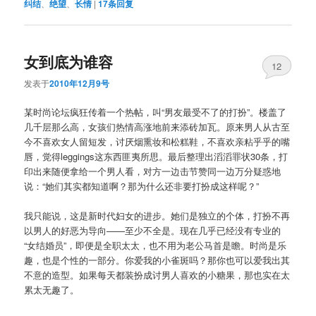
纠结
、
绝望
、
长情
|
17
条回复
女到底为谁容
12
发表于
2010年12月9号
某时尚论坛疯狂传着一个热帖，叫“男友最受不了的打扮”。楼盖了
几千层那么高，女孩们热情高涨地前来添砖加瓦。原来男人从古至
今不喜欢女人留短发，讨厌烟熏妆和松糕鞋，不喜欢亲粘乎乎的嘴
唇，觉得leggings这东西匪夷所思。最后整理出滔滔罪状30条，打
印出来随便拿给一个男人看，对方一边击节赞同一边万分疑惑地
说：“她们其实都知道啊？那为什么还非要打扮成这样呢？”
我只能说，这是新时代妇女的进步。她们是独立的个体，打扮不再
以男人的好恶为导向——至少不全是。现在几乎已经没有专业的
“女结婚员”，即便是全职太太，也不用为老公马首是瞻。时尚是乐
趣，也是个性的一部分。你爱我的小雀斑吗？那你也可以爱我出其
不意的造型。如果每天都装扮成讨男人喜欢的小糖果，那也实在太
累太无趣了。