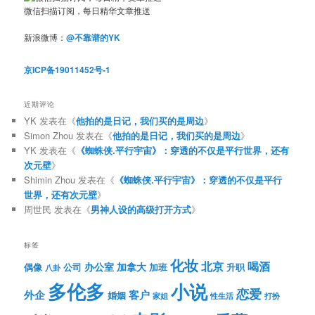
微信扫描订阅，每日精华文章推送
新浪微博：
@不靠谱的YK
京ICP备19011452号-1
近期评论
YK
发表在《
他拍的是日记，我们买的是周边
》
Simon Zhou
发表在《
他拍的是日记，我们买的是周边
》
YK
发表在《
《蜘蛛侠.平行宇宙》：穿透的不仅是平行世界，还有
次元壁
》
Shimin Zhou
发表在《
《蜘蛛侠.平行宇宙》：穿透的不仅是平行
世界，还有次元壁
》
周世民
发表在《
男神人设的高级打开方式
》
标签
化妆
北京
喝酒
办公室
加拿大
偶像
公司
加班
升职
八卦
多伦多
小说
恋爱
客户
外企
婚姻
性生活
打扮
家姐