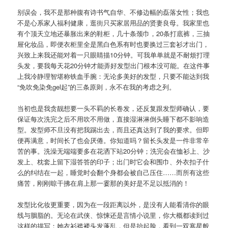
别误会，我不是那种腹有诗书气自华、不修边幅的磊落女性；我也
不是心系家人福利健康，逛街只买家居用品的贤妻良母。我家里也
有个顶天立地还暴胀出来的鞋柜，几十条颈巾，20条打底裤，三抽
屉化妆品，即便衣柜里全是黑白色系有时也要换过三套衫才出门，
兴致上来我还能对着一只眼睛描10分钟。可我单单就是不耐烦打理
头发，要我每天花20分钟才能弄好发型出门根本没可能。在这件事
上我冷静理智堪称铁血手腕：无论多美好的发型，只要不能达到我
“免吹免染免gel起”的三条原则，永不在我的考虑之列。
当初也是我贪靓想要一头不羁的长卷发，还反复跟发型师确认，要
保证每次洗完之后不用吹不用做，直接湿淋淋倒头睡下都不影响造
型。发型师不旦没有把我踢出去，而且还真达到了我的要求。但即
便再满意，时间长了也会厌倦。你知道吗？留长头发是一件非常辛
苦的事。洗澡无端端要多在花洒下站20分钟；洗完会在恤衫上、沙
发上、枕套上留下湿答答的印子；出门时它会和围巾、外衣扣子什
么的纠结在一起，睡觉时会翻个身都会被自己压住……而所有这些
痛苦，刚刚晾干拂在肩上那一霎那的美好是不足以抵消的！
发型比化妆更重要，因为在一段距离以外，是没有人能看清你的眼
线与胭脂的。无论在武侠、惊悚还是言情小说里，你大概都读到过
这样的描写：她衣衫褴褛头发蓬乱，但是抬起脸，看到一双寒星般