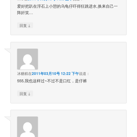
爱好把趴在浮石上小憩的乌龟仔吓得狂跳进水,换来自己一
阵奸笑…
↓
回复
冰糖糕
在
2011年03月10号 12:22 下午
说道：
555,我也这样过~不过不是口红，是仔裤
↓
回复