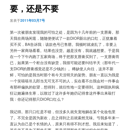
航
要，还是不要
发表于
2011年03月7号
第一次被朋友发现我的可怕之处，是因为十几年前的一支唇膏。那
天我在商场闲逛，随随便便试了一款DIOR新出的口红，正犹豫着
买不买，BA告诉我：该款色号已售罄。我顿时就凌乱了，非要上
另外一家商场看看。结果也没货。越是没有，我就越想要。于是我
在一个下午内跑了五家商场，终于把那支唇膏买到了。一支唇膏而
已，如果第一个柜台没有缺货，我很可能还要纠结半天（那年代一
支DIOR的唇膏感觉还是不少钱的）。稀缺使人向往，这并不新
鲜，可怕的是我当时那个有今天没明天的架势。朋友一直以为我是
一个笑嘻嘻吊儿郎当无可无不可的人，实在看不出我会对一件事会
有那样偏执的欲望，想得到，就任性地一定要得到。这种固执和疯
狂让她遍体生寒，以致过了这许多年她仍记得拿这件事出来敲打
我：你还记得那只DIOR口红么？
我记得。那只口红是不错，但没多久就失宠地躺在某个化妆包里
了。不完全是因为新欢，总之得到之后就索然无味。亏我多年来一
直认为自己是个长情的人，原来只有得不到才想。我后来知道了，
其实并不是为了那件东西，而是渴望那件东西过程中的煎熬。