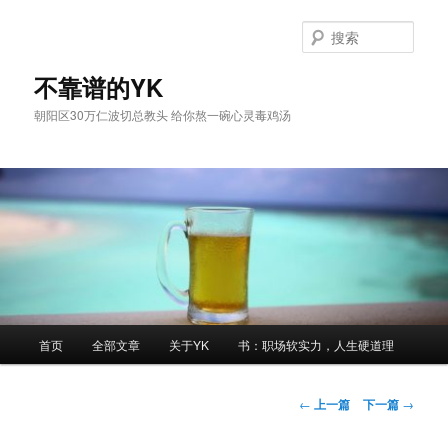
跳
至
搜
主
索
内
不靠谱的YK
容
朝阳区30万仁波切总教头 给你熬一碗心灵毒鸡汤
区
域
主
首页
全部文章
关于YK
书：职场软实力，人生硬道理
页
文
←
上一篇
下一篇
→
章
导