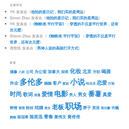
近期评论
YK
发表在《
他拍的是日记，我们买的是周边
》
Simon Zhou
发表在《
他拍的是日记，我们买的是周边
》
YK
发表在《
《蜘蛛侠.平行宇宙》：穿透的不仅是平行世界，还有
次元壁
》
Shimin Zhou
发表在《
《蜘蛛侠.平行宇宙》：穿透的不仅是平行
世界，还有次元壁
》
周世民
发表在《
男神人设的高级打开方式
》
标签
化妆
北京
喝酒
办公室
加拿大
偶像
公司
加班
升职
八卦
多伦多
小说
恋爱
客户
外企
婚姻
性生活
打扮
家姐
电影
番薯
时尚
爱情
歌词
男女
真爱
男人
浪漫
职场
老板
结婚
胖子
粉丝
英语
矫情
许巍
管理
美女
荷尔蒙
青春
陈奕迅
黄伟文
黄佟佟
陈冠希
购物