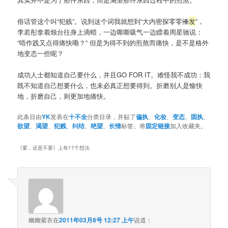
俗话管这个叫“犯贱”。说到这个词我就想到“大内密探零零
漆
发
”，
李若彤拿着烛台往身上滴蜡，一边嘶嘶吸气一边瞟着周星驰说：
“唔作践又点得痛快嘞？” 但是为得不到的煎熬而痛快，是不是格外
地变态一些呢？
成功人士都知道自己要什么，并且GO FOR IT。难怪我不成功：我
既不知道自己想要什么，也未必真正想要得到。折磨别人是愉快
地，折磨自己，则更加地痛快。
此条目由
YK
发表在
十不全
分类目录，并贴了
偏执
、
化妆
、
变态
、
固执
、
欲望
、
渴望
、
犯贱
、
纠结
、
绝望
、
长情
标签。将
固定链接
加入收藏夹。
《
要，还是不要
》上有17个想法
幽幽紫衣
在
2011年03月8号 12:27 上午
说道：