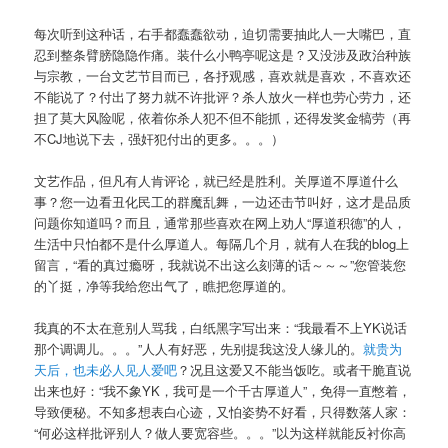
每次听到这种话，右手都蠢蠢欲动，迫切需要抽此人一大嘴巴，直
忍到整条臂膀隐隐作痛。装什么小鸭亭呢这是？又没涉及政治种族
与宗教，一台文艺节目而已，各抒观感，喜欢就是喜欢，不喜欢还
不能说了？付出了努力就不许批评？杀人放火一样也劳心劳力，还
担了莫大风险呢，依着你杀人犯不但不能抓，还得发奖金犒劳（再
不CJ地说下去，强奸犯付出的更多。。。）
文艺作品，但凡有人肯评论，就已经是胜利。关厚道不厚道什么
事？您一边看丑化民工的群魔乱舞，一边还击节叫好，这才是品质
问题你知道吗？而且，通常那些喜欢在网上劝人“厚道积德”的人，
生活中只怕都不是什么厚道人。每隔几个月，就有人在我的blog上
留言，“看的真过瘾呀，我就说不出这么刻薄的话～～～”您管装您
的丫挺，净等我给您出气了，瞧把您厚道的。
我真的不太在意别人骂我，白纸黑字写出来：“我最看不上YK说话
那个调调儿。。。”人人有好恶，先别提我这没人缘儿的。
就贵为
天后，也未必人见人爱吧
？况且这爱又不能当饭吃。或者干脆直说
出来也好：“我不象YK，我可是一个千古厚道人”，免得一直憋着，
导致便秘。不知多想表白心迹，又怕姿势不好看，只得数落人家：
“何必这样批评别人？做人要宽容些。。。”以为这样就能反衬你高