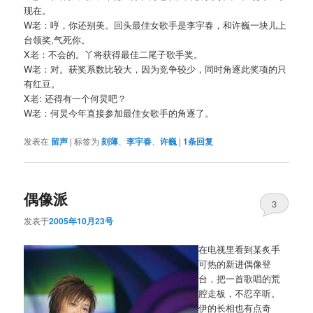
现在。
W老：哼，你还别美。回头最佳女歌手是李宇春，和许巍一块儿上
台领奖,气死你。
X老：不会的。丫将获得最佳二尾子歌手奖。
W老：对。获奖系数比较大，因为竞争较少，同时角逐此奖项的只
有红豆。
X老: 还得有一个何炅吧？
W老：何炅今年直接参加最佳女歌手的角逐了。
发表在
留声
|
标签为
刻薄
、
李宇春
、
许巍
|
1
条回复
偶像派
3
发表于
2005年10月23号
在电视里看到某炙手
可热的新进偶像登
台，把一首歌唱的荒
腔走板，不忍卒听。
伊的长相也有点奇