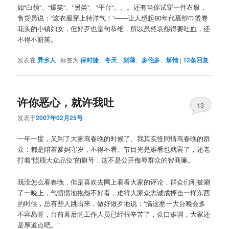
如“白领“、“爆笑“、“另类“、“平台“。。。还有当你试穿一件衣服，
售货员说：“这衣服穿上特洋气！“——让人想起80年代裹纱巾烫卷
花头的小镇妇女，但好歹也是句恭维，所以虽然哀怨得要吐血，还
不得不赔笑。
发表在
异乡人
|
标签为
保时捷
、
冬天
、
刻薄
、
多伦多
、
矫情
|
12
条回复
许你恶心，就许我吐
13
发表于
2007年02月25号
一年一度，又到了大家骂春晚的时候了。我其实怪同情骂春晚的群
众：都是陪着爹妈守岁，不得不看。节目光是难看也就罢了，还老
打着“照顾大众品位”的旗号，这不是公开侮辱群众的智商嘛。
我没怎么看春晚，但是喜欢去网上看看大家的评论，群众们刚被涮
了一晚上，气愤愤地抱怨不好看，难得大家众志诚成抨击一样东西
的时候，总有些人跳出来，做好做歹地说：“搞这麽一大台晚会多
不容易呀，台前幕后的工作人员已经很辛苦了，众口难调，大家还
是厚道点吧。”