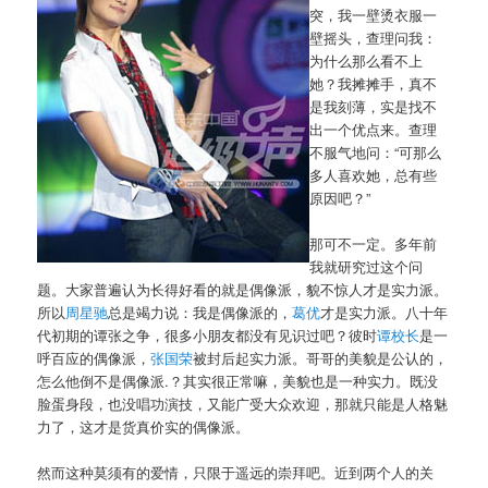
突，我一壁烫衣服一
壁摇头，查理问我：
为什么那么看不上
她？我摊摊手，真不
是我刻薄，实是找不
出一个优点来。查理
不服气地问：“可那么
多人喜欢她，总有些
原因吧？”
那可不一定。多年前
我就研究过这个问
题。大家普遍认为长得好看的就是偶像派，貌不惊人才是实力派。
所以
周星驰
总是竭力说：我是偶像派的，
葛优
才是实力派。八十年
代初期的谭张之争，很多小朋友都没有见识过吧？彼时
谭校长
是一
呼百应的偶像派，
张国荣
被封后起实力派。哥哥的美貌是公认的，
怎么他倒不是偶像派.？其实很正常嘛，美貌也是一种实力。既没
脸蛋身段，也没唱功演技，又能广受大众欢迎，那就只能是人格魅
力了，这才是货真价实的偶像派。
然而这种莫须有的爱情，只限于遥远的崇拜吧。近到两个人的关