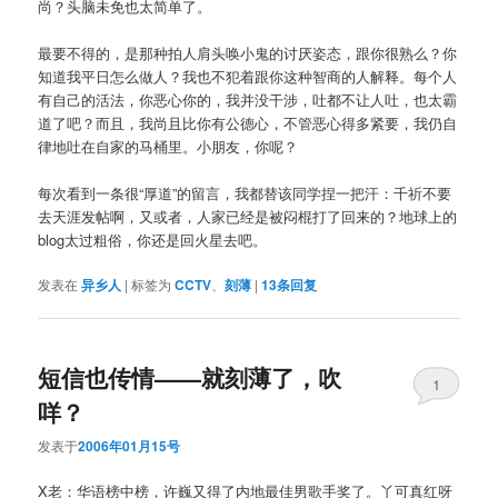
尚？头脑未免也太简单了。
最要不得的，是那种拍人肩头唤小鬼的讨厌姿态，跟你很熟么？你
知道我平日怎么做人？我也不犯着跟你这种智商的人解释。每个人
有自己的活法，你恶心你的，我并没干涉，吐都不让人吐，也太霸
道了吧？而且，我尚且比你有公德心，不管恶心得多紧要，我仍自
律地吐在自家的马桶里。小朋友，你呢？
每次看到一条很“厚道”的留言，我都替该同学捏一把汗：千祈不要
去天涯发帖啊，又或者，人家已经是被闷棍打了回来的？地球上的
blog太过粗俗，你还是回火星去吧。
发表在
异乡人
|
标签为
CCTV
、
刻薄
|
13
条回复
短信也传情——就刻薄了，吹
1
咩？
发表于
2006年01月15号
X老：华语榜中榜，许巍又得了内地最佳男歌手奖了。丫可真红呀