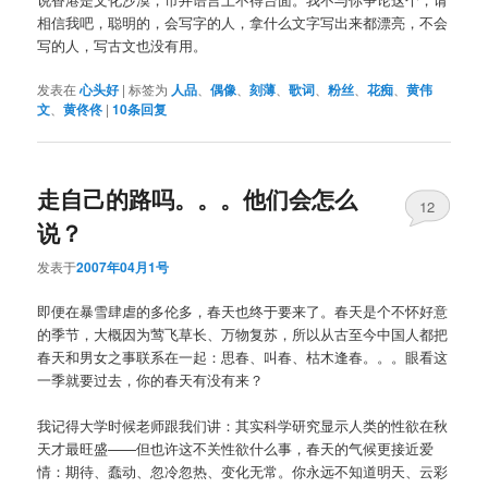
相信我吧，聪明的，会写字的人，拿什么文字写出来都漂亮，不会
写的人，写古文也没有用。
发表在
心头好
|
标签为
人品
、
偶像
、
刻薄
、
歌词
、
粉丝
、
花痴
、
黄伟
文
、
黄佟佟
|
10
条回复
走自己的路吗。。。他们会怎么
12
说？
发表于
2007年04月1号
即便在暴雪肆虐的多伦多，春天也终于要来了。春天是个不怀好意
的季节，大概因为莺飞草长、万物复苏，所以从古至今中国人都把
春天和男女之事联系在一起：思春、叫春、枯木逢春。。。眼看这
一季就要过去，你的春天有没有来？
我记得大学时候老师跟我们讲：其实科学研究显示人类的性欲在秋
天才最旺盛——但也许这不关性欲什么事，春天的气候更接近爱
情：期待、蠢动、忽冷忽热、变化无常。你永远不知道明天、云彩