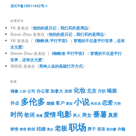
京ICP备19011452号-1
近期评论
YK
发表在《
他拍的是日记，我们买的是周边
》
Simon Zhou
发表在《
他拍的是日记，我们买的是周边
》
YK
发表在《
《蜘蛛侠.平行宇宙》：穿透的不仅是平行世界，还有
次元壁
》
Shimin Zhou
发表在《
《蜘蛛侠.平行宇宙》：穿透的不仅是平行
世界，还有次元壁
》
周世民
发表在《
男神人设的高级打开方式
》
标签
化妆
北京
喝酒
办公室
加拿大
偶像
公司
加班
升职
八卦
多伦多
小说
恋爱
客户
外企
婚姻
性生活
打扮
家姐
电影
番薯
时尚
爱情
歌词
男女
真爱
男人
浪漫
职场
老板
结婚
胖子
粉丝
英语
矫情
许巍
管理
美女
荷尔蒙