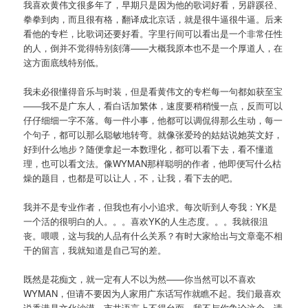
我喜欢黄伟文很多年了，早期只是因为他的歌词好看，另辟蹊径、
拳拳到肉，而且很有格，翻译成北京话，就是很牛逼很牛逼。后来
看他的专栏，比歌词还要好看。字里行间可以看出是一个非常任性
的人，倒并不觉得特别刻薄——大概我原本也不是一个厚道人，在
这方面底线特别低。
我未必很懂得音乐与时装，但是看黄伟文的专栏每一句都如获至宝
——我不是广东人，看白话加繁体，速度要稍稍慢一点，反而可以
仔仔细细一字不落。每一件小事，他都可以调侃得那么生动，每一
个句子，都可以那么聪敏地转弯。就像张爱玲的姑姑说她英文好，
好到什么地步？随便拿起一本数理化，都可以看下去，看不懂道
理，也可以看文法。像WYMAN那样聪明的作者，他即便写什么枯
燥的题目，也都是可以让人，不，让我，看下去的吧。
我并不是专业作者，但我也有小小追求。每次听到人夸我：YK是
一个活的很明白的人。。。喜欢YK的人生态度。。。我就很沮
丧。喂喂，这与我的人品有什么关系？有时大家给出与文章毫不相
干的留言，我就知道是自己写的差。
既然是花痴文，就一定有人不以为然——你当然可以不喜欢
WYMAN，但请不要因为人家用广东话写作就瞧不起。我们最喜欢
说香港是文化沙漠，市井语言上不得台面。我不与你争论这个，请