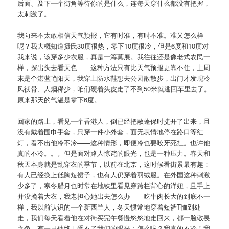
后面、及下一个街角等待你的是什么，连每天穿什么都没有把握，
太刺激了。
我向来不太敢相信天气预报，它有时准，有时不准。准又怎么样
呢？我大概知道摄氏30度很热，零下10度很冷，但是6度和10度对
我来说，该穿多少衣服，真是一筹莫展。我往往还是像老式农民一
样，探出头去看天色——这种方法只有比天气预报更靠不住，上周
末是个湛蓝艳阳天，我穿上防水鞋想去公园散散步，出门才发现冷
风彻骨、人烟稀少，咱们硬着头皮走了不到50米就逃回车里去了。
原来那天的气温是零下6度。
回家的路上，看见一个香港人，倒已经把敞蓬保时捷开了出来，且
没有戴着围巾手套，只穿一件小外套，面无表情地停在路口等红
灯，看不出他冷不冷——这种情形，即便冷也要咬牙死扛。也许他
真的不冷。。。但是面对路人惊诧的眼光，也是一种压力。春天和
秋天本身就是乱穿衣的季节，以前在北京，这时候看街景最有趣：
有人已经换上低胸短裙子，也有人仍穿着羽绒服。在外国这种刺激
少多了，寒冬腊月也时常在地铁里看见穿跨栏背心的洋妞，且手上
并没挽着大衣，我老担心她出去怎么办——吃牛肉长大的到底不一
样，我以前认识的一个新西兰人，冬天惯常地穿着短裤T恤到处
走，我们每天看着他在对街买完午餐慢悠悠地走回来，都一脸敬畏
之色，有一日他终于受不了我们的眼光：怎么啦？我真的不冷！我