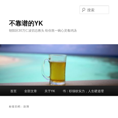
跳
跳
至
至
搜
主
副
索
内
内
不靠谱的YK
容
容
朝阳区30万仁波切总教头 给你熬一碗心灵毒鸡汤
区
区
域
域
主
首页
全部文章
关于YK
书：职场软实力，人生硬道理
页
标签归档：
刻薄