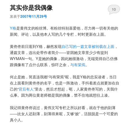
其实你是我偶像
10
发表于
2007年11月29号
Y格
是黄伟文的粉丝博。有粉丝特别喜爱他，尽力将一切有关他的
新闻、评论，以及他本人写的几个专栏，时时更新在上面。
黄佟佟前日逛到Y格，赫然发现
自己写的一篇文章被转载在上面
，
通篇文章，连出处带作者简介——皆因她文章里少少有提到
WYMAN一句。Y是她的偶像，因此她很激动，无端觉得自己仿佛
跟偶像有了点什么联系，惊吓之余，
与有荣焉
。
何止是她，简直连我都“与有荣焉”呢，我是Y格的忠实读者，当日
在上面看到黄佟佟的名字，也是一阵激动，手抖着差点就要加在自
己的“
背后有人
”里去，然后才想起，呃，人家黄佟佟写的，关我什
么事。因为两位黄老师都是我的偶像，禁不住地就想往上凑。
我记得黄佟佟说过，黄伟文写专栏之所以好看，就在于他的刻薄
——比女人还刻薄，刻薄得来呢，又够“姣”，活脱脱是一个可爱的
真小人。