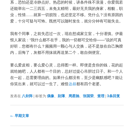
系，恐怕还是冷静点好。热恋的时候，讲条件殊不浪漫，你爱我若
还能举出一二三四五，未免太精明，最好无关我的身家，相貌，职
业，性情……就算一切损毁，也还坚定不移。凭什么？没有原因的
爱，十分可疑与可怖。既然可以随时发生，就分分钟有可能失去。
我有个同事，之前失恋过一次，现在想成家立室，十分谨慎。伊最
恨人家说：“我什么都不在乎，我的一切都可交给你——”说的可真
好听，您都有什么？频频用一颗心与人交换，还不是放在自己胸膛
内，后悔了，灰都不用抹就再送第二个，敢自倒便宜。
要么爱皮相，要么爱心灵，总得图一样。即便是贪你的钱，花的起
就给她吧，人人都有一个目的，总好过提心吊胆过日子。和一个人
在一起，总需要理由的。如果什么都没有，至少是幽默感吧？能让
你笑出来，就可以过一生了。难怪
达叔
都有四个老婆。
发表在
八卦阵
|
标签为
偶像
、
刻薄
、
周星驰
、
张国荣
、
查理
|
3
条回复
文
←
早期文章
章
导
航