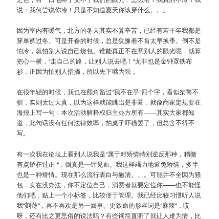
说：我何尝说你冷！只是不知道夏天你该穿什么。。。
因为室内有暖气，北方的冬天其实不算辛苦，已经有若干年我都是
穿单裤过冬。可是开春的时候，总是犹豫着不肯太早换季。倒不是
怕冷，就怕别人说自己烧包。谁能真正不在意别人的眼光呢，就算
把心一横，“走自己的路，让别人说去吧！“无非也是金钟罩铁布
衫，正因为怕别人指摘，所以先下嘴为强 。
在很年轻的时候，我也在额角凿过“我不在乎“四个字，看似桀骜不
驯，实则太过天真，以为这样就能跳出是非圈，就像商家定规要在
海报上写一句：本次活动解释权归主办方所有——其实大家都知
道，此句话没有任何法律效率，拍桌子吓猫罢了，但总舍不得不
写。
有一次我在论坛上看到人说我是“属于对矫情特别逆反那种，稍微
有点矫枉过正 “，倒真是一针见血。我这样竭力地避免矫情，多半
也是一种矫情。现在那么流行表白与撇清。。。可能并不全因为骚
包，实在没办法，你不定位自己，消费者就要定位你——也不能怪
他们吧，贴上一个小标签，比较便于管理。我已经比较习惯听人说
我“刻薄“，喜不喜欢是另一回事。更致命的形容词是“麻辣“，哎
呀，还有比之更恶俗的说法吗？有些词简直听了就让人难为情，比