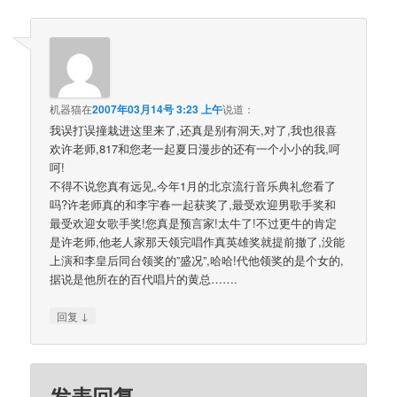
机器猫
在
2007年03月14号 3:23 上午
说道：
我误打误撞栽进这里来了,还真是别有洞天,对了,我也很喜
欢许老师,817和您老一起夏日漫步的还有一个小小的我,呵
呵!
不得不说您真有远见,今年1月的北京流行音乐典礼您看了
吗?许老师真的和李宇春一起获奖了,最受欢迎男歌手奖和
最受欢迎女歌手奖!您真是预言家!太牛了!不过更牛的肯定
是许老师,他老人家那天领完唱作真英雄奖就提前撤了,没能
上演和李皇后同台领奖的”盛况”,哈哈!代他领奖的是个女的,
据说是他所在的百代唱片的黄总…….
↓
回复
发表回复