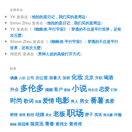
近期评论
YK
发表在《
他拍的是日记，我们买的是周边
》
Simon Zhou
发表在《
他拍的是日记，我们买的是周边
》
YK
发表在《
《蜘蛛侠.平行宇宙》：穿透的不仅是平行世界，还有
次元壁
》
Shimin Zhou
发表在《
《蜘蛛侠.平行宇宙》：穿透的不仅是平行
世界，还有次元壁
》
周世民
发表在《
男神人设的高级打开方式
》
标签
化妆
北京
喝酒
办公室
加拿大
偶像
公司
加班
升职
八卦
多伦多
小说
恋爱
客户
外企
婚姻
性生活
打扮
家姐
电影
番薯
时尚
爱情
歌词
男女
真爱
男人
浪漫
职场
老板
结婚
胖子
粉丝
英语
矫情
许巍
管理
美女
荷尔蒙
青春
陈奕迅
黄伟文
黄佟佟
陈冠希
购物