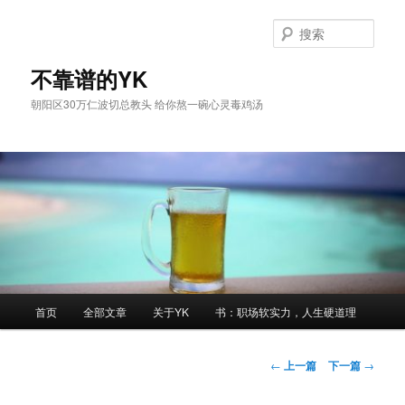
跳
至
搜
主
索
内
不靠谱的YK
容
朝阳区30万仁波切总教头 给你熬一碗心灵毒鸡汤
区
域
主
首页
全部文章
关于YK
书：职场软实力，人生硬道理
页
文
←
上一篇
下一篇
→
章
导