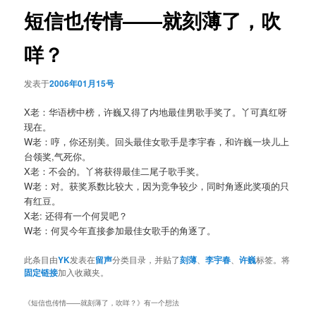
航
短信也传情——就刻薄了，吹
咩？
发表于
2006年01月15号
X老：华语榜中榜，许巍又得了内地最佳男歌手奖了。丫可真红呀
现在。
W老：哼，你还别美。回头最佳女歌手是李宇春，和许巍一块儿上
台领奖,气死你。
X老：不会的。丫将获得最佳二尾子歌手奖。
W老：对。获奖系数比较大，因为竞争较少，同时角逐此奖项的只
有红豆。
X老: 还得有一个何炅吧？
W老：何炅今年直接参加最佳女歌手的角逐了。
此条目由
YK
发表在
留声
分类目录，并贴了
刻薄
、
李宇春
、
许巍
标签。将
固定链接
加入收藏夹。
《
短信也传情——就刻薄了，吹咩？
》有一个想法