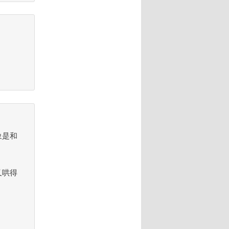
象是和
又哄得