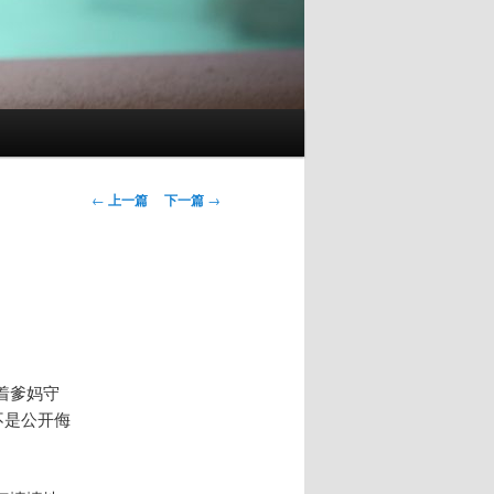
文
←
上一篇
下一篇
→
章
导
航
着爹妈守
不是公开侮