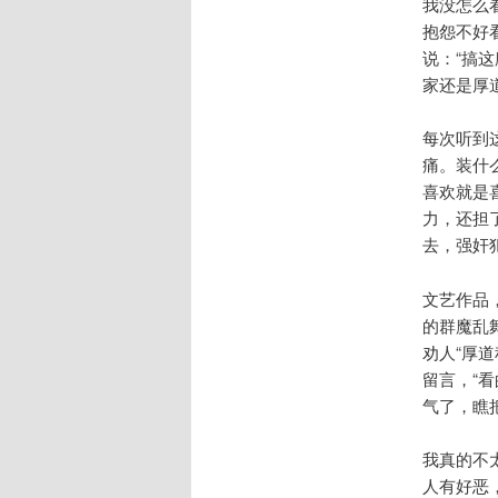
我没怎么
抱怨不好
说：“搞
家还是厚
每次听到
痛。装什
喜欢就是
力，还担
去，强奸
文艺作品
的群魔乱
劝人“厚
留言，“
气了，瞧
我真的不
人有好恶