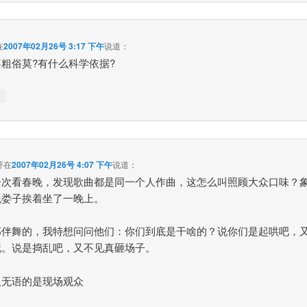
在
2007年02月26号 3:17 下午
说道：
粗俗莫?有什么科学依据?
↓
轩
在
2007年02月26号 4:07 下午
说道：
一次看春晚，发现歌曲都是同一个人作曲，这怎么叫照顾大众口味？
屁娄子挨着坐了一晚上。
那伴舞的，我特想问问他们：你们到底是干啥的？说你们是起哄吧，
玩。说是捣乱吧，又不见真砸场子。
人无语的是现场观众