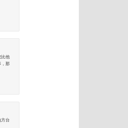
您比他
事，那
地方台