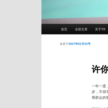
主
首页
全部文章
关于YK
页
发表于
2007年02月25号
许
一年一度
岁，不得
辱群众的