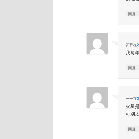
回复
罗萨
在
我每年
回复
一一
在
火星
可别太
回复