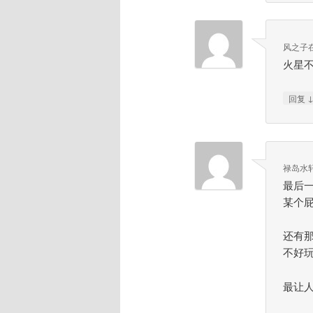
风之子
火星不
回复
禄岛水
最后
某个
还有
不好
最让