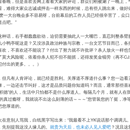
看春晚，但是喜欢去网上看看大家的评论，群众们刚被涮了一晚上，
看，难得大家众志诚成抨击一样东西的时候，总有些人跳出来，做好
这麽一大台晚会多不容易呀，台前幕后的工作人员已经很辛苦了，众口
道点吧。”
这种话，右手都蠢蠢欲动，迫切需要抽此人一大嘴巴，直忍到整条臂
么小鸭亭呢这是？又没涉及政治种族与宗教，一台文艺节目而已，各
喜欢，不喜欢还不能说了？付出了努力就不许批评？杀人放火一样也
了莫大风险呢，依着你杀人犯不但不能抓，还得发奖金犒劳（再不CJ
犯付出的更多。。。）
，但凡有人肯评论，就已经是胜利。关厚道不厚道什么事？您一边看
舞，一边还击节叫好，这才是品质问题你知道吗？而且，通常那些喜
道积德”的人，生活中只怕都不是什么厚道人。每隔几个月，就有人在我的
看的真过瘾呀，我就说不出这么刻薄的话～～～”您管装您的丫挺，净
把您厚道的。
太在意别人骂我，白纸黑字写出来：“我最看不上YK说话那个调调儿。
，先别提我这没人缘儿的。
就贵为天后，也未必人见人爱吧
？况且这