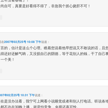
看尚自可，真要是好看得不得了，非急我个抓心挠肝不可！
↓
黑
在
2007年02月25号 10:08 下午
说道：
留言的，估计是这么个心理。瞧着您说着他早想说又不敢说的话，且
说得还好还解气呐，又没损自己的阴德，等于花别人的钱，干了自己
叫一个美！
↓
007年02月25号 10:31 下午
说道：
实在是没办法看，我宁可上网看小说睡觉或者和别人打电话。听说各
会都不许在30晚上播，就是怕竞争，央视还真可怜。