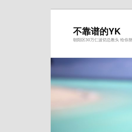
跳
至
主
不靠谱的YK
内
朝阳区30万仁波切总教头 给你
容
区
域