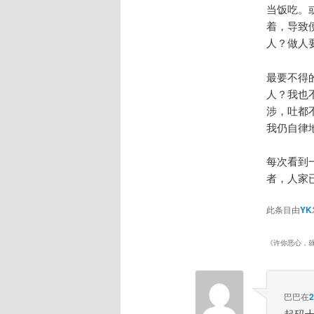
当饭吃。
着，导致
人？做人
最要不得
人？我也
涉，吐都
我仍自律
每次看到
者，人家
此条目由
YK
《
许你恶心，
巴巴
在
起码