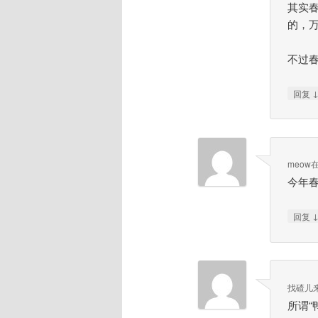
其实
的，
不过
回复
meow
今年
回复
找碴儿
所谓“