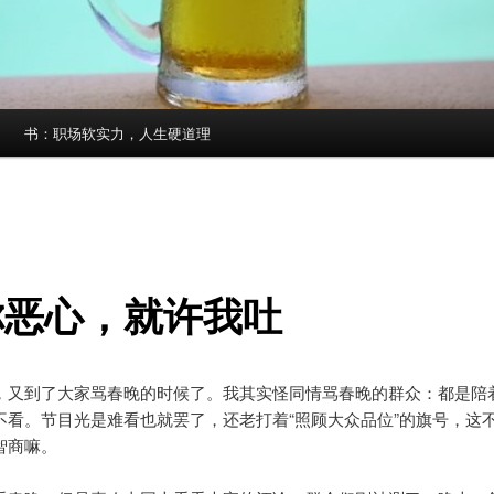
书：职场软实力，人生硬道理
你恶心，就许我吐
，又到了大家骂春晚的时候了。我其实怪同情骂春晚的群众：都是陪
不看。节目光是难看也就罢了，还老打着“照顾大众品位”的旗号，这
智商嘛。