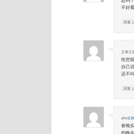
不好
回复
又厚又
给您
自己
还不
回复
afra
在
2
春晚
的晚