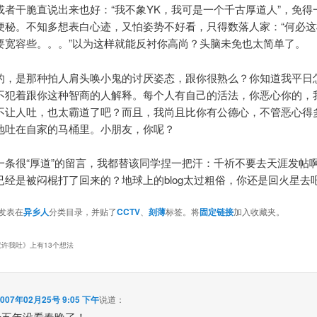
或者干脆直说出来也好：“我不象YK，我可是一个千古厚道人”，免得
便秘。不知多想表白心迹，又怕姿势不好看，只得数落人家：“何必这
要宽容些。。。”以为这样就能反衬你高尚？头脑未免也太简单了。
的，是那种拍人肩头唤小鬼的讨厌姿态，跟你很熟么？你知道我平日
不犯着跟你这种智商的人解释。每个人有自己的活法，你恶心你的，
不让人吐，也太霸道了吧？而且，我尚且比你有公德心，不管恶心得
地吐在自家的马桶里。小朋友，你呢？
一条很“厚道”的留言，我都替该同学捏一把汗：千祈不要去天涯发帖
已经是被闷棍打了回来的？地球上的blog太过粗俗，你还是回火星去
发表在
异乡人
分类目录，并贴了
CCTV
、
刻薄
标签。将
固定链接
加入收藏夹。
就许我吐
》上有13个想法
2007年02月25号 9:05 下午
说道：
十五年没看春晚了！