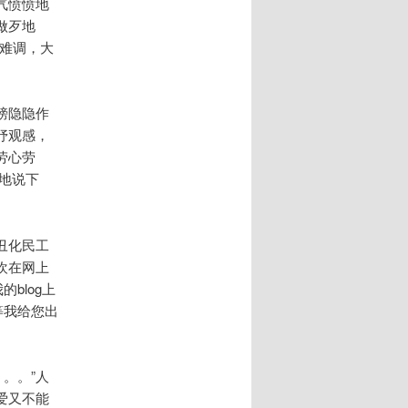
气愤愤地
做歹地
难调，大
膀隐隐作
抒观感，
劳心劳
地说下
丑化民工
欢在网上
blog上
等我给您出
。。”人
爱又不能