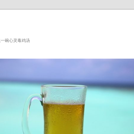
熬一碗心灵毒鸡汤