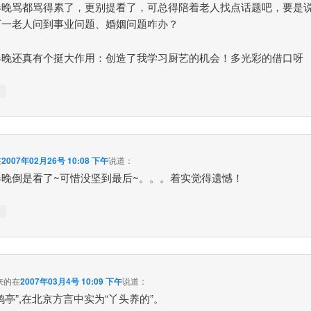
春晚骂都骂得累了，更别提看了，可总得陪着老人找点话题吧，要是
万一老人问到事业问题、婚姻问题咋办？
春晚还真有个挺大作用：创造了我学习厨艺的机会！多光彩的借口呀
↓
在
2007年02月26号 10:08 下午
说道：
春晚倒是看了~可惜没坚到最后~。。。着实觉得遗憾！
↓
来的
在
2007年03月4号 10:09 下午
说道：
鸭亭”,在北京方言中实为“丫头养的”。