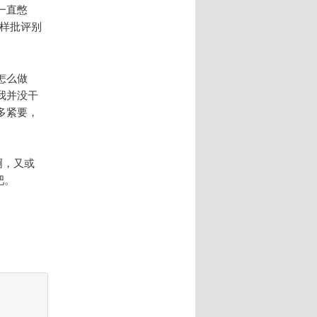
一直憋
样批评别
怎么做
我并没干
多紧要，
啊，又或
吧。