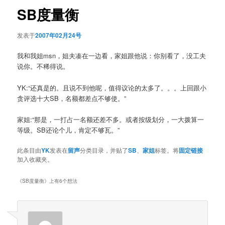
航
SB度量衡
发表于
2007年02月24号
我和我姐msn，姐夫凑在一边看，家姐跟他说：你别看了，没工夫
说你。不稀得说。
YK:“还真是的。且说不到他呢，值得议论的太多了。。。上回跟小
贪评选十大SB，名额都差点不够使。”
家姐:“那是，一打占一名额还差不多。或者按级划分，一大拨算一
等级。SB还论个儿，肯定不够瓦。”
此条目由
YK
发表在
留声
分类目录，并贴了
SB
、
家姐
标签。将
固定链接
加入收藏夹。
《
SB度量衡
》上有6个想法