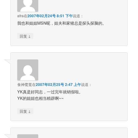
afra
在
2007年02月24号 8:51 下午
说道：
我也和姐姐MSN呢，姐夫和家猪总是探头探脑的。
↓
回复
食神鹭鸶
在
2007年02月25号 2:47 上午
说道：
YK真是好同志，一过完年就销假啦。
YK的姐姐也相当精辟啊~~
↓
回复