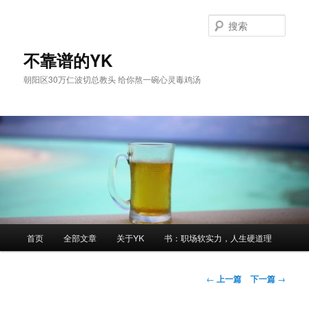
跳
至
搜
主
索
内
不靠谱的YK
容
朝阳区30万仁波切总教头 给你熬一碗心灵毒鸡汤
区
域
主
首页
全部文章
关于YK
书：职场软实力，人生硬道理
页
文
←
上一篇
下一篇
→
章
导