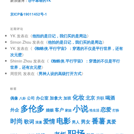
新浪微博：
@不靠谱的YK
京ICP备19011452号-1
近期评论
YK
发表在《
他拍的是日记，我们买的是周边
》
Simon Zhou
发表在《
他拍的是日记，我们买的是周边
》
YK
发表在《
《蜘蛛侠.平行宇宙》：穿透的不仅是平行世界，还有
次元壁
》
Shimin Zhou
发表在《
《蜘蛛侠.平行宇宙》：穿透的不仅是平行
世界，还有次元壁
》
周世民
发表在《
男神人设的高级打开方式
》
标签
化妆
北京
喝酒
办公室
加拿大
偶像
公司
加班
升职
八卦
多伦多
小说
恋爱
客户
外企
婚姻
性生活
打扮
家姐
电影
番薯
时尚
爱情
歌词
男女
真爱
男人
浪漫
职场