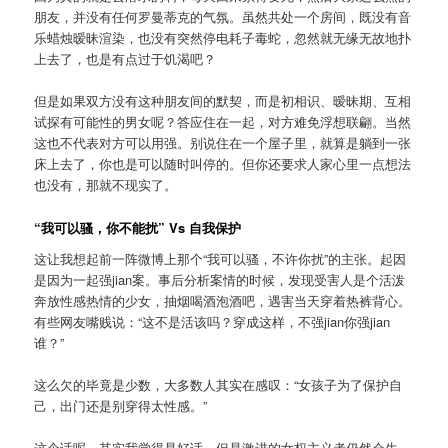
朋友，并没有任何罗曼蒂克的气氛。虽然共处一个房间，既没有音
乐蜡烛暧昧渲染，也没有突然停电耗子毒蛇，忽然就无缘无故地扑
上去了，也是有点过于饥渴吧？
但是如果双方没有这种朋友间的默契，而是初相识、暧昧期、互相
试探有可能性的男女呢？答应住在一起，对方难免浮想联翩。当然
这也不代表对方可以用强。别说住在一个屋子里，就算是躺到一张
床上去了，你也是可以随时叫停的。但你还要求人家心里一点想法
也没有，那就不现实了。
“我可以骚，你不能扰” Vs 自我保护
这让我想起前一阵微博上那个“我可以骚，不许你扰”的主张。起因
是因为一起强jian案。事后分析案情的时候，发现受害人是个活泼
奔放性感热情的少女，抽烟喝酒泡酒吧，遇害当天穿着热裤背心。
有些网友嘴贱说：“这不是活该吗？穿成这样，不强jian你强jian
谁？”
这么欠的毕竟是少数，大多数人其实在感叹：“女孩子为了保护自
己，出门还是别穿得太性感。”
这个话呢，其实我觉得是好话。但是激进的女权主义者仍然会生