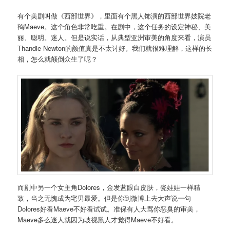
有个美剧叫做《西部世界》，里面有个黑人饰演的西部世界妓院老
鸨Maeve。这个角色非常吃重。在剧中，这个任务的设定神秘、美
丽、聪明。迷人。但是说实话，从典型亚洲审美的角度来看，演员
Thandie Newton的颜值真是不太讨好。我们就很难理解，这样的长
相，怎么就颠倒众生了呢？
而剧中另一个女主角Dolores，金发蓝眼白皮肤，瓷娃娃一样精
致，当之无愧成为宅男最爱。但是你到微博上去大声说一句
Dolores好看Maeve不好看试试。准保有人大骂你恶臭的审美，
Maeve多么迷人就因为歧视黑人才觉得Maeve不好看。