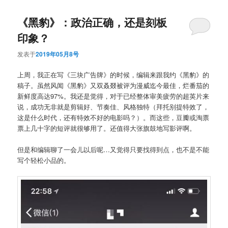
《黑豹》：政治正确，还是刻板
印象？
发表于
2019年05月8号
上周，我正在写《三块广告牌》的时候，编辑来跟我约《黑豹》的
稿子。虽然风闻《黑豹》又双叒叕被评为漫威迄今最佳，烂番茄的
新鲜度高达97%。我还是觉得，对于已经整体审美疲劳的超英片来
说，成功无非就是剪辑好、节奏佳、风格独特（拜托别提特效了，
这是什么时代，还有特效不好的电影吗？）。而这些，豆瓣或淘票
票上几十字的短评就很够用了。还值得大张旗鼓地写影评啊。
但是和编辑聊了一会儿以后呢…又觉得只要找得到点，也不是不能
写个轻松小品的。