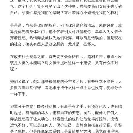
气：这个社会可笑不可笑？出了这种事，居然要我们女孩子去反省
自己。穿得性感是我们的错吗？穿吊带背心小短裙是我们的权利！
是是是，当然是你们的权利。别说你只是穿着清凉，未伤风化，就
算是你光着身体出门，也不代表别人可以侵犯你。单单因为女孩子
穿着性感、热情奔放就认为她们轻浮、可欺侮是错误的，但是现在
的社会，确实有些人是这么想的，尤其是一些坏人。
在改变社会观念之前，首先要学会保护自己。趋利避害，难道不应
该是人类的本能吗？对女孩子提出这样一个建议，又有什么不对
呢？
她们又说了，翻出那些被侵犯的受害者照片，有些根本不漂亮，大
多数衣着非常保守，看吧跟穿成什么样一点关系也没有，犯罪分子
一样下手。
犯罪分子作案可能多种动机，有新手有老手，有预谋已久，也有临
时起意。有清醒的坏人，也有疯狂的变态。魔爪可能伸向任何人，
奔放性感看了让人动心，朴素羞怯的也许让他觉得好控制。没错，
运气不好，可以是任何人。保护自己，当然也包括变得坚强、机警
甚至彪悍。但是降低危险系数，是最简单的方法，我觉得没毛病。