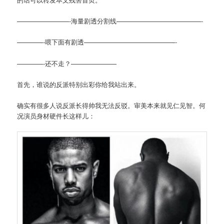
————————-海量剧透分割线—————————————-
————-喂下面有剧透——————————————-
————-还不走？———————
首先，谁说的反派特别出彩你给我站出来。
确实有很多人说反派长得帅我无法反驳。审美本来就见仁见智。何
况演员身材硬件长这样儿：