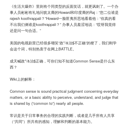
《生活大爆炸》里则有个同类型的反面笑话，就更讽刺了。一个办
事人员彬彬有礼地问犹太裔的Howard和印度裔的Raj：“您二位谁是
rajesh koothrappali？”Howard一脸匪夷所思地看着他：“你真的看
不出我们俩谁是koothrappali？” 办事人员羞涩地说：“哎呀我觉得
还是问一句合适。”
美国的电视剧里已经很多嘲笑“政*/&治$不正确”的梗了，我们刚学
会这个词，特别热衷于在网上BATTLE。
成天喊政*/&治$正确，可你们知不知道Common Sense是什么东
西？
Wiki上的解释：
Common sense is sound practical judgment concerning everyday
matters, or a basic ability to perceive, understand, and judge that
is shared by (“common to”) nearly all people.
常识是关于日常事务的合理的实践判断，或者是几乎所有人共享
（“共同”）所共有的感知，理解和判断的基本能力。