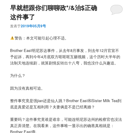
早就想跟你们聊聊政*/&治$正确
这件事了
发表于
2019年05月9号
警告：本文可能引起心理不适。
Brother East明尼苏达事件，从去年8月事发，到去年12月官宣不
予起诉，再到今年4月底双方哐哐哐互砸视频，这个历时大半年的
法制天地连续剧，就算剧情反转出十八弯，我也没什么兴趣追。
为什么？
因为没有真相可追。
整件事究竟是强jian还是仙人跳？Brother East和Sister Milk Tea到
底是真爱还是互相利用？夫妻俩是不是已经离婚？
重要吗？这件事究竟谁是谁非，可能连明尼苏达州的检察官也没法
真正弄清楚。在我看来，这件事唯一显示出的确凿真相就是：
Brother East蠢。