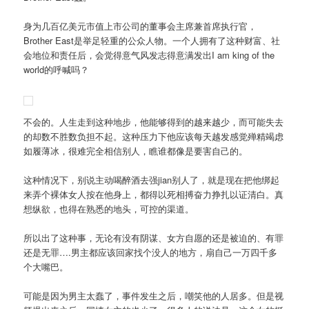
身为几百亿美元市值上市公司的董事会主席兼首席执行官，
Brother East是举足轻重的公众人物。一个人拥有了这种财富、社
会地位和责任后，会觉得意气风发志得意满发出I am king of the
world的呼喊吗？
不会的。人生走到这种地步，他能够得到的越来越少，而可能失去
的却数不胜数负担不起。这种压力下他应该每天越发感觉殚精竭虑
如履薄冰，很难完全相信别人，瞧谁都像是要害自己的。
这种情况下，别说主动喝醉酒去强jian别人了，就是现在把他绑起
来弄个裸体女人按在他身上，都得以死相搏奋力挣扎以证清白。真
想纵欲，也得在熟悉的地头，可控的渠道。
所以出了这种事，无论有没有阴谋、女方自愿的还是被迫的、有罪
还是无罪….男主都应该回家找个没人的地方，扇自己一万四千多
个大嘴巴。
可能是因为男主太蠢了，事件发生之后，嘲笑他的人居多。但是视