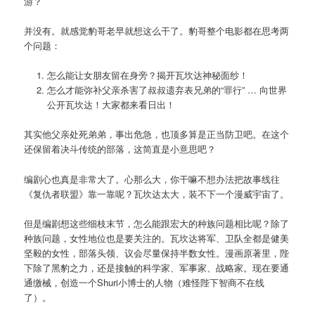
游？
并没有。就感觉豹哥老早就想这么干了。豹哥整个电影都在思考两
个问题：
怎么能让女朋友留在身旁？揭开瓦坎达神秘面纱！
怎么才能弥补父亲杀害了叔叔遗弃表兄弟的“罪行” … 向世界
公开瓦坎达！大家都来看日出！
其实他父亲处死弟弟，事出危急，也顶多算是正当防卫吧。在这个
还保留着决斗传统的部落，这简直是小意思吧？
编剧心也真是非常大了。心那么大，你干嘛不想办法把故事线往
《复仇者联盟》靠一靠呢？瓦坎达太大，装不下一个漫威宇宙了。
但是编剧想这些细枝末节，怎么能跟宏大的种族问题相比呢？除了
种族问题，女性地位也是要关注的。瓦坎达将军、卫队全都是健美
坚毅的女性，部落头领、议会尽量保持半数女性。漫画原著里，陛
下除了黑豹之力，还是接触的科学家、军事家、战略家。现在要通
通缴械，创造一个Shuri小博士的人物（难怪陛下智商不在线
了）。