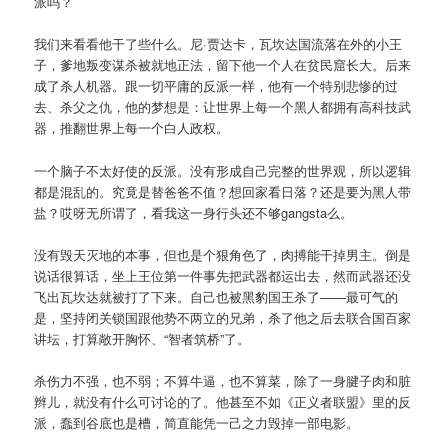
派吗？
我们来看看他干了些什么。尼·贾达卡，瓦坎达国流落在外的小王
子，爹地叛变谋杀被就地正法，留下他一个人在贫民窟长大。后来
成了杀人机器。跟一切平庸的反派一样，他有一个特别悲惨的过
去、杀父之仇，他的梦想是：让世界上每一个黑人都拥有高科技武
器，推翻世界上每一个白人政权。
一个脑子不太好使的反派。没有形成自己完整的世界观，所以逻辑
都是混乱的。究竟是替爸爸不值？想回家看日落？还是要为黑人带
盐？哎呀无所谓了，看我这一身行头还不够gangsta么。
没有毁天灭地的本事，但也是个狠角色了，肉搏能干掉男主。倒是
说话很算话，坐上王位第一件事先把武器都运出去，然而武器还没
飞出瓦坎达就被打了下来。自己也被黑豹国王杀了——最可气的
是，坚持闭关锁国跟他势不两立的兄弟，杀了他之后去联合国百家
讲坛，打算敞开胸怀、“智者筑桥”了。
杀伤力不强，也不弱；不算牛逼，也不算菜，除了一身腱子肉和脏
辫儿，就没有什么可讨论的了。他甚至不如《正义者联盟》里的反
派，蠢到谷底也是槽，简直能凭一己之力毁掉一部电影。