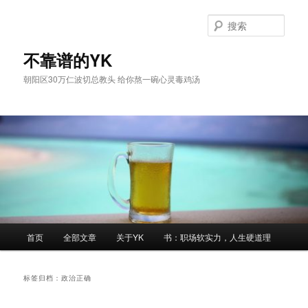
跳
跳
至
至
搜
主
副
索
内
内
不靠谱的YK
容
容
朝阳区30万仁波切总教头 给你熬一碗心灵毒鸡汤
区
区
域
域
主
首页
全部文章
关于YK
书：职场软实力，人生硬道理
页
标签归档：
政治正确