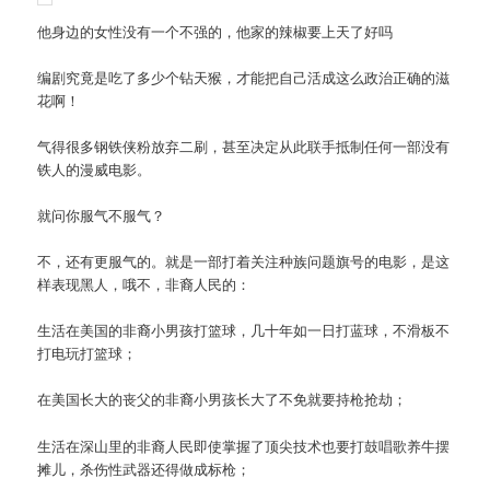
他身边的女性没有一个不强的，他家的辣椒要上天了好吗
编剧究竟是吃了多少个钻天猴，才能把自己活成这么政治正确的滋
花啊！
气得很多钢铁侠粉放弃二刷，甚至决定从此联手抵制任何一部没有
铁人的漫威电影。
就问你服气不服气？
不，还有更服气的。就是一部打着关注种族问题旗号的电影，是这
样表现黑人，哦不，非裔人民的：
生活在美国的非裔小男孩打篮球，几十年如一日打蓝球，不滑板不
打电玩打篮球；
在美国长大的丧父的非裔小男孩长大了不免就要持枪抢劫；
生活在深山里的非裔人民即使掌握了顶尖技术也要打鼓唱歌养牛摆
摊儿，杀伤性武器还得做成标枪；