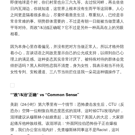
即便地球是个村，你们村里也分三六九等。去过恒河畔，再去坐坐
日内瓦湖边，你就知道，这世界上根本没有生而平等这回事。人心
之间更是隔着很多座山，尽量怀着善意生活，尊重别人，已经是非
常非常难的事。弱势群体需要的，不过是有朝一日能被当做普通人
平等对待。而政*/&治$正确呢？它不过是另外一种高高在上的另眼
相看。
因为本身心里存着偏见，并没有把对方当做正常人。所以才格外陪
着小心，言谈话语之间故意显示自己的公允或支持，以得到自己心
理上的满足感。这种姿态其实非常讨厌了。被特殊对待的群体会觉
得舒适吗？黑人和同性恋我不清楚，身为女性，我表示相当不待见
女性专列、安检通道、三八节当街拦住送我一朵花这种骚操作了。
“*政*/&治*正确“ vs “Common Sense”
美剧《24小时》第六季里有一个情节：恐怖袭击发生后，CTU（反
恐办）空降一位刚愎自用态度恶劣的混球。这时候CTU发现内奸，
混球建议从穆斯林小姑娘查起，这下可犯了美国人的大忌，大家群
起痛斥他种族歧视。该混球说：“外面阿拉伯恐怖份子正在爆核
弹，我们办公室出现内奸，先查穆斯林同事这不是Racist，这叫