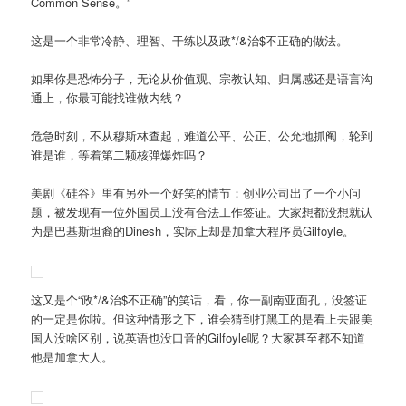
Common Sense。”
这是一个非常冷静、理智、干练以及政*/&治$不正确的做法。
如果你是恐怖分子，无论从价值观、宗教认知、归属感还是语言沟
通上，你最可能找谁做内线？
危急时刻，不从穆斯林查起，难道公平、公正、公允地抓阄，轮到
谁是谁，等着第二颗核弹爆炸吗？
美剧《硅谷》里有另外一个好笑的情节：创业公司出了一个小问
题，被发现有一位外国员工没有合法工作签证。大家想都没想就认
为是巴基斯坦裔的Dinesh，实际上却是加拿大程序员Gilfoyle。
这又是个“政*/&治$不正确”的笑话，看，你一副南亚面孔，没签证
的一定是你啦。但这种情形之下，谁会猜到打黑工的是看上去跟美
国人没啥区别，说英语也没口音的Gilfoyle呢？大家甚至都不知道
他是加拿大人。