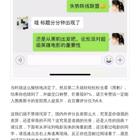
当时就这么愉快地决定了。然后第二天就轻轻松松去看《黑豹》。
结果你也猜到了，外媒交口称赞、烂番茄97%，诺兰夸赞说一定能
入围奥斯卡的首部黑人超英片，在豆瓣评分仅为6.8。
这我们就不禁很诧异了。国内外评分反差那么大，究竟是价值观的
差异，还是审美的不同？这究竟是道德的沦丧，还是人性的扭曲？
请注意，下面有从评论到电影实体的海量剧透，还没看过电影的同
学，请迅速点击右上角逃离现场。反正你也贡献过阅读量了…愿意
的话可以转发本文残害首页。