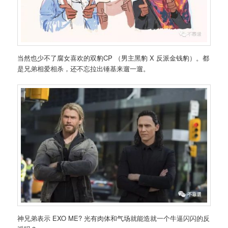
当然也少不了腐女喜欢的双豹CP （男主黑豹 X 反派金钱豹）。都
是兄弟相爱相杀，还不忘拉出锤基来遛一遛。
神兄弟表示 EXO ME? 光有肉体和气场就能造就一个牛逼闪闪的反