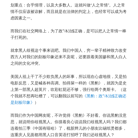
划重点：合乎情理，以及大多数人。这就叫做“人之常情”。人之常
情不仅应该被谅解，而且就是在法律的判定上，也经常可以成为考
虑因素之一。
而我们在社交网络上，为了政*/&治$正确，是可以把人之常情一棒
子打死的。
就拿黑人歧视这个事来说吧。我们中国人，穷一辈子精神致力改变
西方人对我们的刻板印象还来不及呢，还要跟着美国掺和黑人白人
之间的文化冲突。
美国人祖上干了不少欺负黑人的坏事，所以现在心虚地很，又是拍
电影反思，又是喊各种高调。拍得屎一样的《黑豹》，就因为是史
上第一部黑人超英片，吹彩虹屁还不够，强行给两个奥斯卡。（这
个我就不想再吐槽了，可以翻我以前写的
《黑豹：政*/&治$正确还
是刻板印象》
）
而我们作为中国网友呢，不许觉得《黑豹》不好看。你说黑豹没意
思，就说明你歧视黑人。你摸着良心说说我们歧视黑人吗？我们都
连着拍三季《中国有嘻哈》了，梳脏辫儿的小朋友比锡纸烫都多，
连重庆人见面都用黑人口音英语打招呼了我们还歧视黑人？