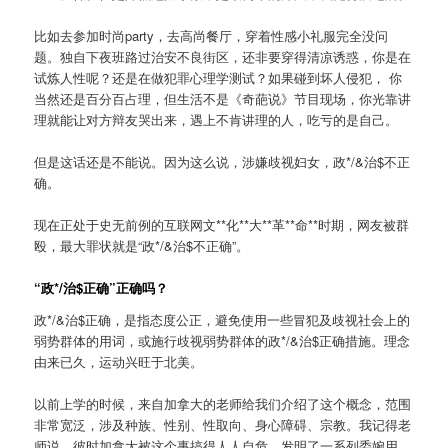
比如去参加时尚party，去高尚餐厅，穿着性感小礼服完全没问
题。独自下夜班路过治安不良街区，还非要穿得清凉诱惑，你是在
试炼人性呢？还是在做犯罪心理学测试？如果碰到坏人侵犯， 你
当然还是百分百占理，但生活不是《奇葩说》节目现场，你光靠讲
理就能让对方辩友哭出来，遇上不肯讲理的人，吃亏的是自己。
但是这话还是不能说。因为这么说，涉嫌歧视妇女，政*/&治$不正
确。
现在正处于史无前例的互联网文**化**大**革**命**时期，网友被群
殴，最大罪状就是“政*/&治$不正确”。
“政*/治$正确”正
确吗？
政*/&治$正确，是指态度公正，避免使用一些冒犯及歧视社会上的
弱势群体的用词，或施行歧视弱势群体的政*/&治$正确措施。理念
由来已久，运动兴旺于北美。
以前上学的时候，来自加拿大的老师给我们介绍了这个概念，范围
非常宽泛，涉及种族、性别、性取向、身心障碍、宗教。我记得老
师说，彼时加拿大被这个事搞得人人自危，发明了一系列委婉用