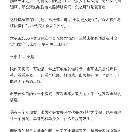
频爆出来之后，同情女主的也少了。很多人的说法是：这个女的挺
骚啊，那么亲热地挽着人胳膊进房间，怎么可能是受害者。
这种说法有逻辑问题。从法律上讲，“主动进人房间”，“双方有自愿
肢体接触”，不代表不会发生性侵。
女权主义支持者听到这个言论格外愤怒，豆瓣上都有话题在讨论
“进你房间，就等于要和你上床吗？”
当然不….全是。
跟你回房间，可能是一种放下戒备的性暗示。也可能只是想喝杯
茶、看看装修、一起看个电影、打游戏。出去旅行住一个房间，可
能是为了省酒店钱。
出于什么目的住一个房间，要看当事人双方的关系，也要看当时的
情境。
我有一个女朋友，跟男性好友去马尔代夫这种地方度假，也鸡贼地
住一个房间。单身男和单身女，什么都没有发生。
因为真的就是去潜水的啊，每天回来累得要死，然后大家这么熟的