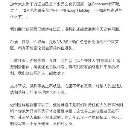
加拿大人为了力证自己是个多元文化的国家，连Chrismax都不敢
过了，12月见面都亲切地问一句Happy Holiday （不知道您家过的
什么节）。
我们那时候觉得已经矫枉过正，没想到还能发展到今天这种局面。
种族、性别、性取向，是政*/&治$正确白色恐怖泛滥的三个重灾
区。稍有不慎言论就被喷得狗血淋头。
目前社会，少数族裔、女性、同性恋（以至变性人/性别流动）这
些弱势群体，确实还被另眼相看，得不到应有的尊重和平等的权
利。我们这些局外人，能做啥？
支持平权、做到事实上不歧视、心里不怀有恶意，对别人的生活方
式和选择，即便不理解也不干涉。
做到这样也就很可以了。但这难道不是我们对待任何人的行事准则
吗？你以为只有弱势群体会遭遇冷眼，这世界上的歧视链无处不
在。苏南的人都瞧不起苏北的，前几年武汉一个单位招工，告示上
明令写着：不招天蝎座，不招处女座。