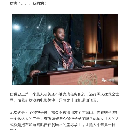
厉害了。。。我的豹！
仿佛史上第一个黑人超英还不够完成任务似的，还得黑人拯救全世
界。而我们肤浅的电影关注，只想先让你把逻辑说圆。
瓦坎达是为了保护子民、振金不被滥用才闭世深山。你在联合国打
一个这么大的广告，有考虑好怎么保护子民了吗？你帮助世界的方
式就是把布加迪威船停在贫民区的篮球场上，让黑人小孩儿一日