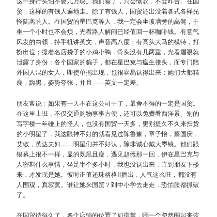
这一身行头怕不要几万块。我们看了，只会慨叹，不会咋舌。在国
贸，这样的有钱人遍地走。除了有钱人，国贸还出没着各式各样光
怪陆离的人。在国贸的星巴克等人，我一定会坐玻璃旁的高凳，干
坐一个小时也不会烦，光看路人解闷已经值回一杯咖啡钱。有意气
风发的白领，持手机讲英文，声音高八度；有高头大马的模特，打
扮出位；提着名店袋子的小鸡小鸭，骨头没有几两重，光看眉眼就
泄露了身份；各个国家的骗子，都在星巴克与瘟生接头，而专门陪
外国人混的女人，即使单拖出现，也很容易认得出来：她们大都精
瘦，黝黑，姿势夸张，并且——英文一定差。
朋友常说：如果有一天不在这公司干了，最舍不得的一定是国贸。
在这里上班，不仅交通购物事事方便，还可以免费看西洋景。别的
写字楼一年碰上的怪人，也没有国贸一天多，更别提久不久来扫货
的小明星了，我这眼神不好的就看见过陈鲁豫，章子怡，蔡国庆，
艾敬，英达夫妇……明星们并不好认，除非诚心戴大墨镜。他们跟
银幕上很不一样，显的既黑且瘦，遇见赵薇那一回，伊在星巴克与
人密斟什么事情，坐足半个多小时，我也没认出来，直到朋友下楼
来，才发现是她。彼时正值还珠格格II播出，人气这么旺，都没有
人围观，真寂寞。谁让她来国贸？到中小学去走走，恐怕脸都抓破
了。
在国贸待得久了，各个店铺的位置了如指掌，哪一个忽然围起来装