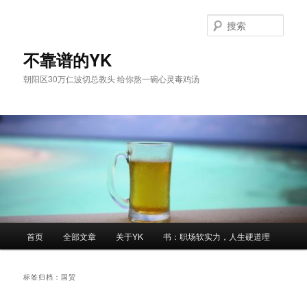
跳
跳
至
至
搜
主
副
索
内
内
不靠谱的YK
容
容
朝阳区30万仁波切总教头 给你熬一碗心灵毒鸡汤
区
区
域
域
主
首页
全部文章
关于YK
书：职场软实力，人生硬道理
页
标签归档：
国贸