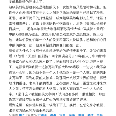
友解释剧情的迷妹儿了。
超级英雄电影确实还是雄性的天下，女性角色只是陪衬和花瓶。
但
谁告诉你爱情只存在于男女之间呢？浓浓的基情早已超越了种族、
正邪、凌驾于简单的打怪剧情，成为超级英雄电影的主宰。锤基（
雷神和洛基）、盾铁（美国队长和钢铁侠）、盾冬（
美国队长和冬
日战士）….
还有本年底最大制作玛丽苏言情大戏《X战警：天启》
中的X教授和万磁王。这些角色/演员戏里戏外虐恋情深、
感天动
地。迷妹们爱他们每一个人的俊美容颜和六块腹肌，
想和她们心目
中的偶像在一起，但更希望她的偶像们能在一起。
想知道为什么？没有什么比超级英雄的爱情更浪漫了。
让我们来看
看《X战警：天启》的剧情：
两个因误会分开10年的人，
中间那种
刻骨铭心的互相惦念就不说了，
见面那种欲迎还拒的纠缠也不提
了。
电影最后X教授一边被万磁王的大Boss痛殴，一边说：
我不会
输我不会输，因为我不是一个人！他当然不是一个人啦。
他的男朋
友万磁王，看到心爱的人被虐，
刹那间什么毁灭世界的理想、拆迁
地球的重任、妻离子散的委屈，
全都抛到了脑后，雷霆之势冲来救
人之前，还不忘先扔两根大钢筋，
在坏人面前戳了一个大大的X
字。X是什么？教授的头文字啊！
试问这有多帅！跟他相比，
那些
送花下跪隔空给女孩子比红心的男朋友都娘爆了好吗。
看到这里，全体迷妹膝盖一软跪了下去。换我，也想化身小教授，
跟男友力Max的万磁王谈恋爱。
发表在
男女
|
标签为
万磁王
、
偶像
、
宅男
、
浪漫
、
漫威
、
爱情
、
电影
、