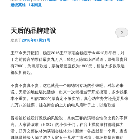
超级英雄
|
1
条回复
天后的品牌建设
2
发表于
2016年07月21号
王菲今天开记招，确定2016王菲演唱会确定于今年12月举行，对
于之前传言的票价最贵九万八，经纪人陈家瑛辟谣道，票价最贵只
有7800，为照顾歌迷，票价最便宜仅为1800元，相信大多数歌迷
都负担得起。
不贵不贵真不贵，这也就是一个郭德纲专场的价钱吧。对菲迷来
说，天后的地位堪比活佛，出来一次就相当于开光摸顶，多少钱根
本不重要。相信7800的票肯定不够卖的，真心劝主办方还是弄几张
九万八的挂票，挂在舞台的上方的电风扇叶子上，以飨歌迷
冒着被粉丝殴打致残的风险说，其实王菲的演唱会性价比真的不算
高。人家爱咳嗽（EXO）的小伙子们，在台上摸爬滚打都是体力
活，郑秀文蔡依林为演唱会练体力排新舞一备战就是一个月。麦当
娜算是神级人物了吧？人家五十几岁了搞巡演，每场都是高难动