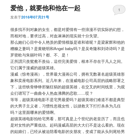
爱他，就要他和他在一起
1
发表于
2016年07月21号
很多找不到对象的女生，都是对爱情有一些浪漫不切实际的幻想，
而相对地，要求过高，对血淋淋的现实就十分失望。
那么她们心目中令人艳羡的爱情模版是谁和谁呢？
是梁家辉和他的
糟糠之妻吗？是黄晓明和Angel baby吗？是吴奇隆和刘诗诗吗？是
罗密欧与朱丽叶吗？都、不、
是！
正所謂只羨鴛鴦不羨仙，這些完美爱情，根本不存在于凡人之间。
它们属于漫威的超级英雄。
漫威（惊奇漫画），世界最大漫画公司，
拥有无数著名超级英雄形
象和卖座电影系列。近几年来，
在漫威电影公司高层的战略部署之
下，
这些铁骨铮铮邪魅狂狷的超级英雄，在交叉的时间线里，
为观
众们谱写了一曲曲令人热血沸腾的恋歌……哎？
等等，超级英雄电影不是宅男最爱吗？
超级英雄们难道不都是典型
的大男子主义者，习惯性忽视女性，
以拯救天下打打杀杀为几任
吗？这里面哪来的爱情啊。
超级英雄电影拍给宅男看，那可真是上个世纪的老皇历了，
而且也
是对女性的严重低估。起码漫威高层的大大们不是这么看的。
现在
的姑娘们，已经从被迫陪看电影的女朋友，
变成了能从头到尾给男