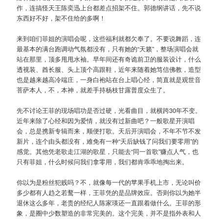
作，连搞怪天王陈奕迅上台都差点招架不住。郭德纲讲话，先不说
东西好不好，架不住给的多啊！
来到咱们菲姐的演唱会呢，这些福利就都欠奉了。不要说舞蹈，连
最基本的满台跑调动气氛都没有，只有她的“天籁”，整场演唱会就
站在那里，顶多甩甩水袖。早年间还有奇诡前卫的服装设计，什么
透视装、酋长服、头上顶个高跟鞋，近年来随着她笃信佛教，造型
也是越来越高冷端庄，一身白袍站在台上唱心经，简直就是观世音
菩萨本人，不，本神，就差手持杨枝甘露普度众生了。
先不讨论王菲的现场唱功是否过硬，光看曲目，就横跨30年不变。
近年来除了心经和因为爱情，就没有过新曲吧？一般歌星开演唱
会，总是携新专辑而来，顺便打歌。天后开演唱会，不年不节不发
新片，连个由头都没有，难免有一种“天后缺钱了问我们要零用”的
感觉。其他凭老歌走江湖的歌星，只能去“同一首歌”赚点人气，也
只有菲姐，什么时候问我们拿零用，我们都肯乖乖地掏出来。
你以为是粉丝犯贱吗？不，就像每一代的苹果手机上市，无论叫价
多少都有人趋之若鹜一样，王菲凭的是品牌效应。否则你以为她半
退休这么多年，老贵的经纪人陈家瑛还一直跟着做什么。王菲的形
象，是圈中少数塑造的非常完美的。这个完美，并不是指外表和人