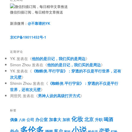
微信扫描订阅，每日精华文章推送
新浪微博：
@不靠谱的YK
京ICP备19011452号-1
近期评论
YK
发表在《
他拍的是日记，我们买的是周边
》
Simon Zhou
发表在《
他拍的是日记，我们买的是周边
》
YK
发表在《
《蜘蛛侠.平行宇宙》：穿透的不仅是平行世界，还有
次元壁
》
Shimin Zhou
发表在《
《蜘蛛侠.平行宇宙》：穿透的不仅是平行
世界，还有次元壁
》
周世民
发表在《
男神人设的高级打开方式
》
标签
化妆
北京
喝酒
办公室
加拿大
偶像
公司
加班
升职
八卦
多伦多
小说
恋爱
客户
外企
婚姻
性生活
打扮
家姐