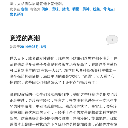
味，大品牌以后是签他不签他啊。
发表在
色相
|
标签为
偶像
、
品味
、
摇滚
、
明星
、
男神
、
粉丝
、
骨肉皮
|
发表评论
意淫的高潮
1
发表于
2014年05月16号
世风日下，或者说女性进化，现在的小姑娘们迷男神都不满足于停
留在他睫毛多长鼻子多高腿有多长学历有多高了，在影迷圈里赫然
可以看到满屏的“欧洲第一大JJ”。粉丝们从各种影像资料里截出一
张半张照片做证据，满口里说的都是”求摸”、“跪舔”，大人看了心
惊肉跳，这些闺女们都是怎么了！还有点节操没有了！
藏在ID背后的小女生们其实未够18岁，她们之中很多连男朋友也没
正经交过，更没有性经验，换言之：根本没有见过任何一支活生生
的男性生殖器，更别说观察把玩、熟悉其性状了。事实上，要完全
掌握和比较这东西的大小，不经手十余个男友是别想做出科学的判
断的。这东西好比是孙悟空的金箍棒，热胀冷缩，能屈能伸。你知
道照片上是哪一种状态之下？除非你男神是加藤鹰，恐怕你才有发