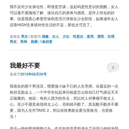
我不反对少女谈论性，即便是空谈，这起码是性意识的觉醒，女人
可以毫不羞愧地了解、谈论自己的身体与感觉，是件人性化的好
事。但是我衷心希望空谈和意淫只停留在少女阶段，如果成年女人
还靠HIGH文来填补性生活的不足，那也太可悲了。
发表在
男女
|
标签为
偶像
、
女人
、
少女
、
性意识
、
意淫
、
漂亮
、
生理
、
男友
、
男神
、
高潮
|
1
条回复
我最好不要
3
发表于
2013年08月20号
我喜欢的那个男演员，惯爱做小妹子们的人生导师。在最近的一次
粉丝见面会上，一个中学生站起来问他是怎么给自己打气保证天天
正能量的。他说：有的人因为怕失去，所以对人对事都不敢太上
心。至少不愿意表现得太上心，否则就不酷了。其实酷不酷并不重
要，因为人生冇TAKE 2，所以你得勇敢去爱当里格当，当里格
当！
孩子一脸倾慕地频频点头，也不知道是真听进去了还是让他给迷晕