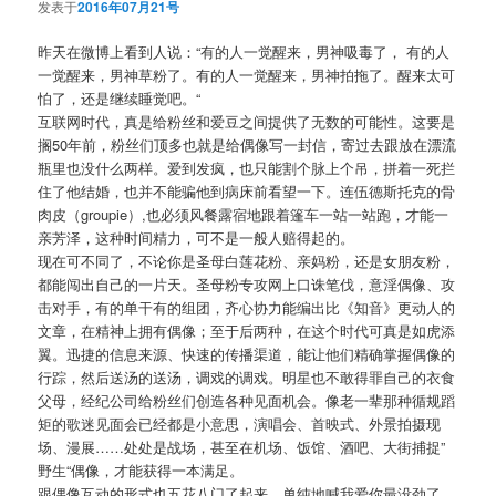
发表于
2016年07月21号
昨天在微博上看到人说：“有的人一觉醒来，男神吸毒了， 有的人
一觉醒来，男神草粉了。有的人一觉醒来，男神拍拖了。
醒来太可
怕了，还是继续睡觉吧。“
互联网时代，真是给粉丝和爱豆之间提供了无数的可能性。
这要是
搁50年前，粉丝们顶多也就是给偶像写一封信，
寄过去跟放在漂流
瓶里也没什么两样。爱到发疯，
也只能割个脉上个吊，拼着一死拦
住了他结婚，
也并不能骗他到病床前看望一下。连伍德斯托克的骨
肉皮（
groupie）,也必须风餐露宿地跟着篷车一站一站跑，
才能一
亲芳泽，这种时间精力，可不是一般人赔得起的。
现在可不同了，不论你是圣母白莲花粉、亲妈粉，还是女朋友粉，
都能闯出自己的一片天。圣母粉专攻网上口诛笔伐，意淫偶像、
攻
击对手，有的单干有的组团，齐心协力能编出比《知音》
更动人的
文章，在精神上拥有偶像；至于后两种，
在这个时代可真是如虎添
翼。迅捷的信息来源、快速的传播渠道，
能让他们精确掌握偶像的
行踪，然后送汤的送汤，调戏的调戏。
明星也不敢得罪自己的衣食
父母，
经纪公司给粉丝们创造各种见面机会。
像老一辈那种循规蹈
矩的歌迷见面会已经都是小意思，演唱会、
首映式、外景拍摄现
场、漫展……处处是战场，甚至在机场、饭馆、
酒吧、大街捕捉”
野生“偶像，才能获得一本满足。
跟偶像互动的形式也五花八门了起来，单纯地喊我爱你最没劲了，