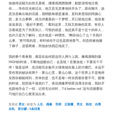
他做得还颇为自然天真呢，搂搂肩蹭蹭胳膊，默默深情地注视
你……等你目光移过去，他又若无其事地转开头了。跟你聊天，故
意涉及略出格的话题，眉梢眼角都是邀请。直到来度假的阿姨心
想，多大点事啊，就当仲夏夜的一个梦吧，开口留他过夜，他笑着
耸耸肩说：“最好不要吧。” 看到这里，又惊又怒物伤其类。有些人
活着就是为了伤害别人，可恨的就是，他还真不是十足十的坏人，
也许只是为了解闷，也许就是一种惯性。”啊你动心了么？关我什
么事。“更可恨的是，有时候你不过也是跟他客气，却忽然被他撤
了梯子，进退两难，而他欢快残忍地笑了。
我的整个青春期，都花在如何跟这些人搏斗上面。像喝酒喝到最
HIGH的时候，不断地提醒自己：走直线！音量放低！不要笑个不
停！饶是这样，也没能完全躲开火辣辣抽在脸上的大嘴巴。永远不
受伤害的秘诀有两个：要么心宽，要么心狠。这个世界上不是每样
东西你都能得到，所幸的是，也不是每一样东西都非要不可。眼馋
的时候，想想值不值就行了。谁说偶像男明星浅薄没价值，我好歹
也跟他学会了一招，记得无论何时，”I’d better not.”这句话都要轻
巧地打自己心窝里说出来。
发表在
男女
|
标签为
人生
、
偶像
、
导师
、
正能量
、
男女
、
粉丝
、
自尊
、
自私
、
荷尔蒙
|
3
条回复