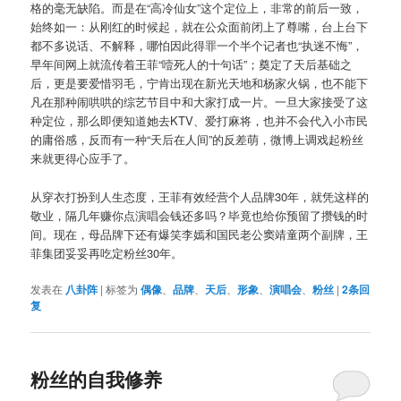
格的毫无缺陷。而是在“高冷仙女”这个定位上，非常的前后一致，
始终如一：从刚红的时候起，就在公众面前闭上了尊嘴，台上台下
都不多说话、不解释，哪怕因此得罪一个半个记者也“执迷不悔”，
早年间网上就流传着王菲“噎死人的十句话”；奠定了天后基础之
后，更是要爱惜羽毛，宁肯出现在新光天地和杨家火锅，也不能下
凡在那种闹哄哄的综艺节目中和大家打成一片。一旦大家接受了这
种定位，那么即便知道她去KTV、爱打麻将，也并不会代入小市民
的庸俗感，反而有一种“天后在人间”的反差萌，微博上调戏起粉丝
来就更得心应手了。
从穿衣打扮到人生态度，王菲有效经营个人品牌30年，就凭这样的
敬业，隔几年赚你点演唱会钱还多吗？毕竟也给你预留了攒钱的时
间。现在，母品牌下还有爆笑李嫣和国民老公窦靖童两个副牌，王
菲集团妥妥再吃定粉丝30年。
发表在
八卦阵
|
标签为
偶像
、
品牌
、
天后
、
形象
、
演唱会
、
粉丝
|
2
条回
复
粉丝的自我修养