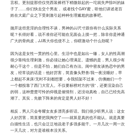
言权。更别提那些仅凭西装裤裆下稍微鼓起的一坨就失声惊叫的妹
子了……你们快去交个男友， 或者找个GAY蜜，听他们讲述老百
姓在大庭广众之下受刺激引起种种生理尴尬的故事吧。
抛开这些意淫的合理性不谈，男神的JJ尺寸跟你有什么实际关系
呢？长得好看，说不准你还可能在见面会上摸一把，除非你是神通
广大的骨肉皮，JJ再大你也使不上，你瞎激动个什么劲呢？
因为这是女性一贯的性心里。生活中也是如出一辙，女人的性高潮
很少靠纯生理刺激，你必须让她心理满足。遗憾的是，男人很少有
耐心干这个，但是不怕，她们自己有办法。闺中密友谈热恋中的男
友，经常说的话是：他好厉害，简直像头野兽/我一夜没睡好，早
上都起不来床/无时不刻都想要，令我招架不过来，仿佛她们一个
一个都投靠了西门大官人。不仅要标榜对方的“强”，还要渲染自己
的弱，这种楚楚可怜的仰视是催情剂，还没动真枪，自己已经先高
潮了。其实，先败下阵来的肯定是男人好不好！
相反，男人只会夸耀女友多漂亮多听话。我们很少听男人说：这女
人好厉害，简直要把我掏空了——就算是真的也不能认。就是真要
白描性生活，也只会泛泛地说老子多强多能干。一月几次一周一次
一天几次，对方是谁根本没关系。