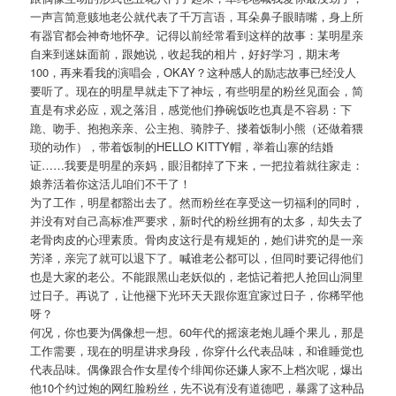
一声言简意赅地老公就代表了千万言语，耳朵鼻子眼睛嘴，
身上所
有器官都会神奇地怀孕。记得以前经常看到这样的故事：
某明星亲
自来到迷妹面前，跟她说，收起我的相片，好好学习，
期末考
100，再来看我的演唱会，OKAY？
这种感人的励志故事已经没人
要听了。现在的明星早就走下了神坛，
有些明星的粉丝见面会，简
直是有求必应，观之落泪，
感觉他们挣碗饭吃也真是不容易：下
跪、吻手、抱抱亲亲、公主抱、
骑脖子、搂着饭制小熊（还做着猥
琐的动作），
带着饭制的HELLO KITTY帽，举着山寨的结婚
证……我要是明星的亲妈，
眼泪都掉了下来，一把拉着就往家走：
娘养活着你这活儿咱们不干了！
为了工作，明星都豁出去了。然而粉丝在享受这一切福利的同时，
并没有对自己高标准严要求，新时代的粉丝拥有的太多，
却失去了
老骨肉皮的心理素质。骨肉皮这行是有规矩的，
她们讲究的是一亲
芳泽，亲完了就可以退下了。喊谁老公都可以，
但同时要记得他们
也是大家的老公。不能跟黑山老妖似的，
老惦记着把人抢回山洞里
过日子。再说了，
让他褪下光环天天跟你逛宜家过日子，你稀罕他
呀？
何况，你也要为偶像想一想。60年代的摇滚老炮儿睡个果儿，
那是
工作需要，现在的明星讲求身段，你穿什么代表品味，
和谁睡觉也
代表品味。
偶像跟合作女星传个绯闻你还嫌人家不上档次呢，
爆出
他10个约过炮的网红脸粉丝，先不说有没有道德吧，暴露了这种品