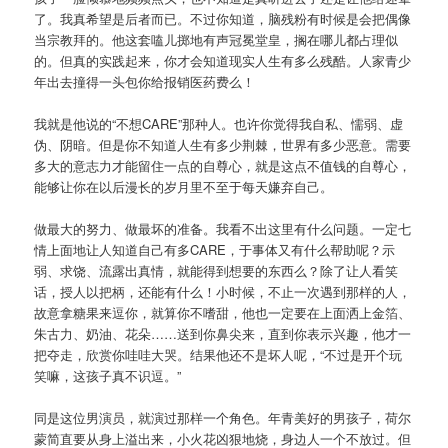
了。我真希望是后者而已。不过你知道，脑残粉有时候是会把偶像
当宗教拜的。他这套嗑儿掷地有声冠冕堂皇，搁在哪儿都占理似
的。但真的实践起来，你才会知道现实人生有多么残酷。人家青少
年出去撞得一头包你给报销医药费么！
我就是他说的“不想CARE”那种人。也许你觉得我自私、懦弱、虚
伪、阴暗。但是你不知道人生有多少荆棘，世界有多少恶意。需要
多大的意志力才能留住一点的自尊心，就是这点不值钱的自尊心，
能够让你在以后漫长的岁月里不至于每天嫌弃自己。
做最大的努力、做最坏的准备。我看不出这里有什么问题。一定七
情上面地让人知道自己有多CARE，于事体又有什么帮助呢？示
弱、求饶、流露出真情，就能得到想要的东西么？除了让人看笑
话，授人以把柄，还能有什么！小时候，不止一次遇到那样的人，
故意拿糖果来逗你，就算你不嗜甜，他也一定要在上面洒上金箔、
朱古力、奶油、花朵……送到你鼻尖来，直到你表示兴趣，他才一
把夺走，欣赏你哇哇大哭。结果他还不是坏人呢，“不过是开个玩
笑嘛，这孩子真不识逗。”
同是这位男演员，就演过那样一个角色。年青美好的男孩子，荷尔
蒙简直要从身上溢出来，小火花凶狠地烧，身边人一个不放过。但