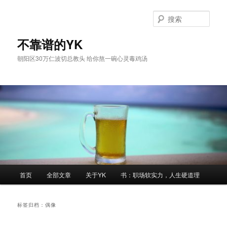
跳
跳
至
至
搜
主
副
索
内
内
不靠谱的YK
容
容
朝阳区30万仁波切总教头 给你熬一碗心灵毒鸡汤
区
区
域
域
主
首页
全部文章
关于YK
书：职场软实力，人生硬道理
页
标签归档：
偶像