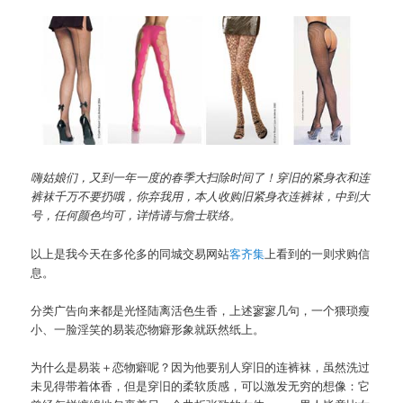
嗨姑娘们，又到一年一度的春季大扫除时间了！穿旧的紧身衣和连
裤袜千万不要扔哦，你弃我用，本人收购旧紧身衣连裤袜，中到大
号，任何颜色均可，详情请与詹士联络。
以上是我今天在多伦多的同城交易网站
客齐集
上看到的一则求购信
息。
分类广告向来都是光怪陆离活色生香，上述寥寥几句，一个猥琐瘦
小、一脸淫笑的易装恋物癖形象就跃然纸上。
为什么是易装＋恋物癖呢？因为他要别人穿旧的连裤袜，虽然洗过
未见得带着体香，但是穿旧的柔软质感，可以激发无穷的想像：它