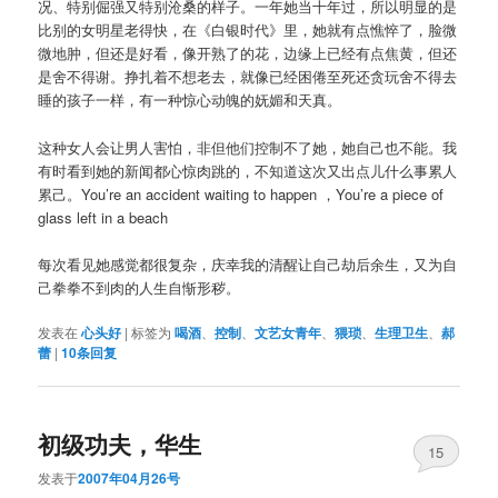
况、特别倔强又特别沧桑的样子。一年她当十年过，所以明显的是
比别的女明星老得快，在《白银时代》里，她就有点憔悴了，脸微
微地肿，但还是好看，像开熟了的花，边缘上已经有点焦黄，但还
是舍不得谢。挣扎着不想老去，就像已经困倦至死还贪玩舍不得去
睡的孩子一样，有一种惊心动魄的妩媚和天真。
这种女人会让男人害怕，非但他们控制不了她，她自己也不能。我
有时看到她的新闻都心惊肉跳的，不知道这次又出点儿什么事累人
累己。You’re an accident waiting to happen ，You’re a piece of
glass left in a beach
每次看见她感觉都很复杂，庆幸我的清醒让自己劫后余生，又为自
己拳拳不到肉的人生自惭形秽。
发表在
心头好
|
标签为
喝酒
、
控制
、
文艺女青年
、
猥琐
、
生理卫生
、
郝
蕾
|
10
条回复
初级功夫，华生
15
发表于
2007年04月26号