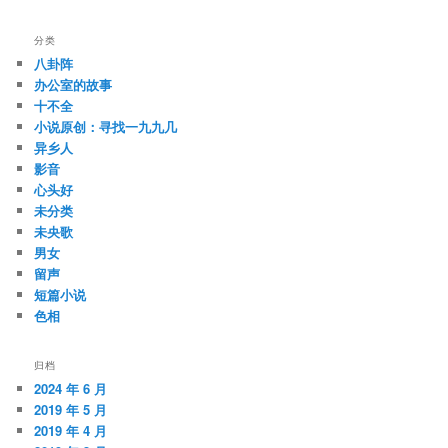
分类
八卦阵
办公室的故事
十不全
小说原创：寻找一九九几
异乡人
影音
心头好
未分类
未央歌
男女
留声
短篇小说
色相
归档
2024 年 6 月
2019 年 5 月
2019 年 4 月