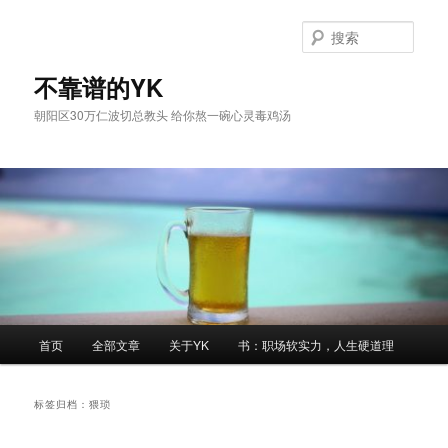
跳
跳
至
至
搜
主
副
索
内
内
不靠谱的YK
容
容
朝阳区30万仁波切总教头 给你熬一碗心灵毒鸡汤
区
区
域
域
主
首页
全部文章
关于YK
书：职场软实力，人生硬道理
页
标签归档：
猥琐