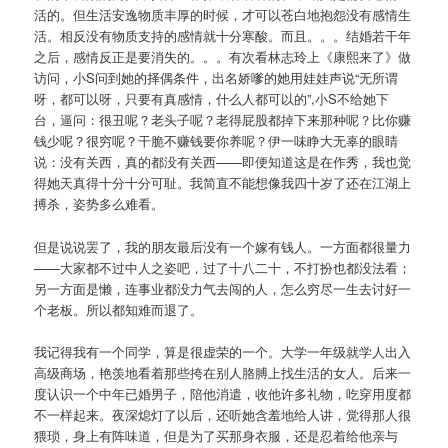
活的。但生活安逸物质丰厚的时候，才可以苍白地抱怨没有感情生
活。相反没有物质支持的感情就十分寒酸。而且。。。结婚若干年
之后，感情反正是要消失的。。。有次看林志玲上《康熙来了》做
访问，小S问到她的择偶条件，出名娇嗲的她用娃娃声说“无所谓
呀，都可以呀，只要有真感情，什么人都可以的”,小S不给她下
台，逼问：很丑呢？老头子呢？老得屁股都掉下来那种呢？比你赚
钱少呢？很穷呢？干脆不赚钱要你养呢？伊一味睁大无辜的眼睛
说：没有关西，真的都没有关西——即便知道这是在作秀，我也觉
得她天真得十分十分可耻。我简直不能想像我四十岁了还在江湖上
搏杀，姿势多么难看。
但是说说罢了，我的朋友最后没有一个嫁有钱人。一方面都很量力
——大家都不过中人之姿吧，过了十八二十，不打扮也都没法看；
另一方面是懒，连事业都没力气去闯的人，怎么穷尽一生去讨好一
个老板。所以都知难而退了。
我记得我有一个同学，算是很虚荣的一个。大学一年级就学人出入
高级商场，艳羡地看着那些挎在别人胳膊上找生活的女人。后来一
度认识一个中年已婚男子，陪他消遣，收他许多礼物，吃穿用度都
不一样起来。夜深熄灯了以后，还听她含羞地给人讲，觉得那人很
猥琐，身上有阵味道，但是为了买那身衣服，还是忍着给他亲与