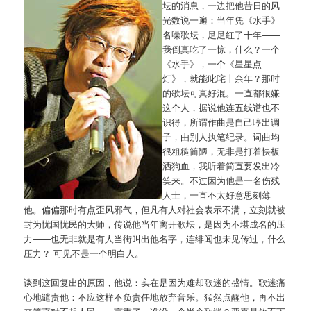
坛的消息，一边把他昔日的风
光数说一遍：当年凭《水手》
名噪歌坛，足足红了十年——
我倒真吃了一惊，什么？一个
《水手》，一个《星星点
灯》，就能叱咤十余年？那时
的歌坛可真好混。一直都很嫌
这个人，据说他连五线谱也不
识得，所谓作曲是自己哼出调
子，由别人执笔纪录。词曲均
很粗糙简陋，无非是打着快板
洒狗血，我听着简直要发出冷
笑来。不过因为他是一名伤残
人士，一直不太好意思刻薄
他。偏偏那时有点歪风邪气，但凡有人对社会表示不满，立刻就被
封为忧国忧民的大师，传说他当年离开歌坛，是因为不堪成名的压
力——也无非就是有人当街叫出他名字，连绯闻也未见传过，什么
压力？ 可见不是一个明白人。
谈到这回复出的原因，他说：实在是因为难却歌迷的盛情。歌迷痛
心地谴责他：不应这样不负责任地放弃音乐。猛然点醒他，再不出