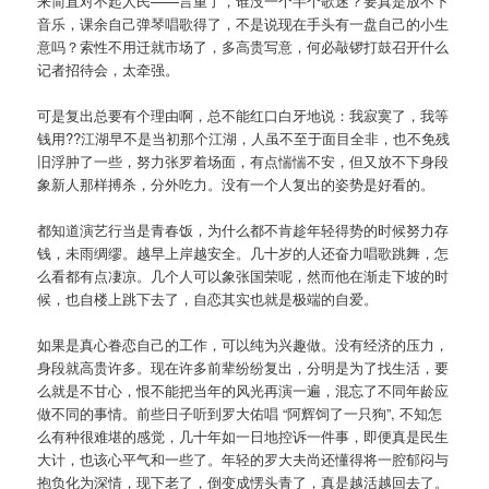
来简直对不起人民——言重了，谁没一个半个歌迷？要真是放不下
音乐，课余自己弹琴唱歌得了，不是说现在手头有一盘自己的小生
意吗？索性不用迁就市场了，多高贵写意，何必敲锣打鼓召开什么
记者招待会，太牵强。
可是复出总要有个理由啊，总不能红口白牙地说：我寂寞了，我等
钱用??江湖早不是当初那个江湖，人虽不至于面目全非，也不免残
旧浮肿了一些，努力张罗着场面，有点惴惴不安，但又放不下身段
象新人那样搏杀，分外吃力。没有一个人复出的姿势是好看的。
都知道演艺行当是青春饭，为什么都不肯趁年轻得势的时候努力存
钱，未雨绸缪。越早上岸越安全。几十岁的人还奋力唱歌跳舞，怎
么看都有点凄凉。几个人可以象张国荣呢，然而他在渐走下坡的时
候，也自楼上跳下去了，自恋其实也就是极端的自爱。
如果是真心眷恋自己的工作，可以纯为兴趣做。没有经济的压力，
身段就高贵许多。现在许多前辈纷纷复出，分明是为了找生活，要
么就是不甘心，恨不能把当年的风光再演一遍，混忘了不同年龄应
做不同的事情。前些日子听到罗大佑唱 “阿辉饲了一只狗”, 不知怎
么有种很难堪的感觉，几十年如一日地控诉一件事，即便真是民生
大计，也该心平气和一些了。年轻的罗大夫尚还懂得将一腔郁闷与
抱负化为深情，现下老了，倒变成愣头青了，真是越活越回去了。