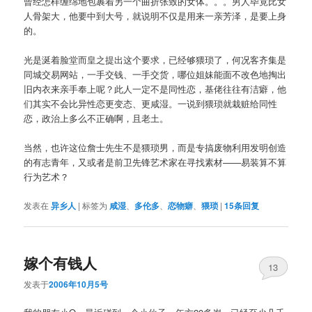
曾经怎样缠绵地包裹着另一个曲折张致的女体。。。男人毕竟比女
人骨架大，他要中到大号，就说明不仅是用来一亲芳泽，是要上身
的。
光是涎着脸堂而皇之提出这个要求，已经够猥琐了，何况客齐集是
同城交易网站，一手交钱、一手交货，哪位姐妹能面不改色地掏出
旧内衣来亲手奉上呢？此人一定不是同性恋，基佬往往有洁癖，他
们其实不会比异性恋更变态、更咸湿。一说到猥琐就栽赃给同性
恋，政治上多么不正确啊，且老土。
当然，也许这位詹士先生不是猥琐男，而是专搞废物利用发明创造
的有志青年，又或者是前卫先锋艺术家在寻找素材——易装算不算
行为艺术？
发表在
异乡人
|
标签为
咸湿
、
多伦多
、
恋物癖
、
猥琐
|
15
条回复
嫁个有钱人
13
发表于
2006年10月5号