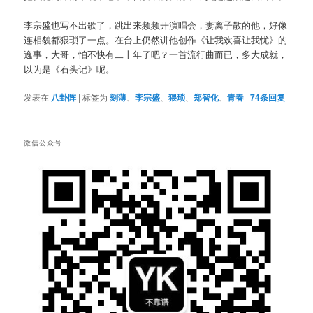
李宗盛也写不出歌了，跳出来频频开演唱会，妻离子散的他，好像
连相貌都猥琐了一点。在台上仍然讲他创作《让我欢喜让我忧》的
逸事，大哥，怕不快有二十年了吧？一首流行曲而已，多大成就，
以为是《石头记》呢。
发表在
八卦阵
|
标签为
刻薄
、
李宗盛
、
猥琐
、
郑智化
、
青春
|
74
条回复
微信公众号