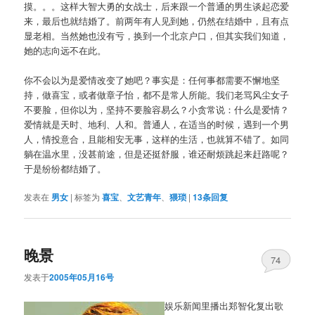
摸。。。这样大智大勇的女战士，后来跟一个普通的男生谈起恋爱
来，最后也就结婚了。前两年有人见到她，仍然在结婚中，且有点
显老相。当然她也没有亏，换到一个北京户口，但其实我们知道，
她的志向远不在此。
你不会以为是爱情改变了她吧？事实是：任何事都需要不懈地坚
持，做喜宝，或者做章子怡，都不是常人所能。我们老骂风尘女子
不要脸，但你以为，坚持不要脸容易么？小贪常说：什么是爱情？
爱情就是天时、地利、人和。普通人，在适当的时候，遇到一个男
人，情投意合，且能相安无事，这样的生活，也就算不错了。如同
躺在温水里，没甚前途，但是还挺舒服，谁还耐烦跳起来赶路呢？
于是纷纷都结婚了。
发表在
男女
|
标签为
喜宝
、
文艺青年
、
猥琐
|
13
条回复
晚景
74
发表于
2005年05月16号
娱乐新闻里播出郑智化复出歌