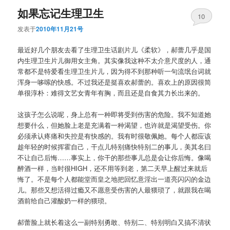
如果忘记生理卫生
10
发表于
2010年11月21号
最近好几个朋友去看了生理卫生话剧片儿《柔软》，郝蕾几乎是国
内生理卫生片儿御用女主角。其实像我这种不太介意尺度的人，通
常都不是特爱看生理卫生片儿，因为得不到那种听一句流氓台词就
浑身一哆嗦的快感。不过我还是挺喜欢郝蕾的。喜欢上的原因很简
单很淳朴：难得文艺女青年有胸，而且还是自食其力长出来的。
这孩子怎么说呢，身上总有一种即将受到伤害的危险。我不知道她
想要什么，但她脸上老是充满着一种渴望，也许就是渴望受伤。你
必须承认疼痛和失控是有快感的。我有时很敬佩她。每个人都应该
趁年轻的时候挥霍自己，干点儿特别痛快特别二的事儿，美其名曰
不让自己后悔……事实上，你干的那些事儿总是会让你后悔。像喝
醉酒一样，当时很HIGH，还不用等到老，第二天早上醒过来就后
悔了。不是每个人都能堂而皇之地把回忆意淫出一道亮闪闪的金边
儿。那些又想活得过瘾又不愿意受伤害的人最猥琐了，就跟我在喝
酒前给自己灌酸奶一样的猥琐。
郝蕾脸上就长着这么一副特别勇敢、特别二、特别明白又搞不清状