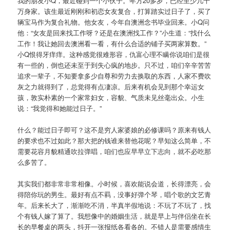
我的朋友小Q，最近碰到一个小伙子。年方20多岁，已经至少几千
万身家。该生最近刚刚和初恋女友复合，打算踏实过日子了，买了
辆宝马作为复合礼物。他女友，今年自澳洲念书毕业回来。小Q问
他：“女友是回来找工作呀？还是在澳洲找工作？”小生道：“找什么
工作！我让她回去澳洲看一看，有什么合适的铺子买两家算数。”
小Q恨得牙痒痒。这种感觉很难形容，仇富心理不瞒你说咱们是很
有一些的，倒也还未至于到失心疯的地步。只不过，咱们辛辛苦苦
追求一辈子，不知要拿多少自尊和劳力去换取的东西，人家不费吹
灰之力就得到了，总觉得有点凄凉。后来有机会见到那个幸运女
孩，敦实朴素的一个家常妇女，容貌、气质未见丝毫出众。小生
说：“我觉得和她能过日子。”
什么？能过日子即可？这不是穷人家婆娘的必修课吗？原来有钱人
的要求也不过如此？那大把的钱谁来替他花呢？早知这么简单，不
需要花容月貌精通吹拉弹唱，咱们也应早早立下志向，就不必吃那
么多苦了。
其实我们都非常非常相像。小时候，喜欢能说会道，长得漂亮，会
得陪你玩的男生。最好有点不羁，没事好弹个琴，唱个歌的文艺青
年。后来长大了，渐渐吃不消，半真半假地说：不玩了不玩了，找
个有钱人嫁了算了。我想像中的婚姻生活，就是早上与伴侣坐在长
长的早餐桌的两头，抖开一张报纸各看各的。不错人是需要感情生