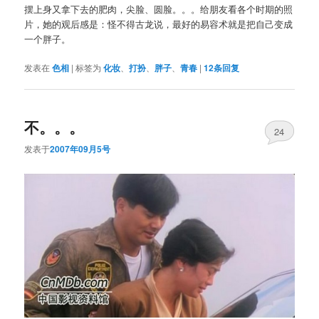
摆上身又拿下去的肥肉，尖脸、圆脸。。。给朋友看各个时期的照
片，她的观后感是：怪不得古龙说，最好的易容术就是把自己变成
一个胖子。
发表在
色相
|
标签为
化妆
、
打扮
、
胖子
、
青春
|
12
条回复
不。。。
24
发表于
2007年09月5号