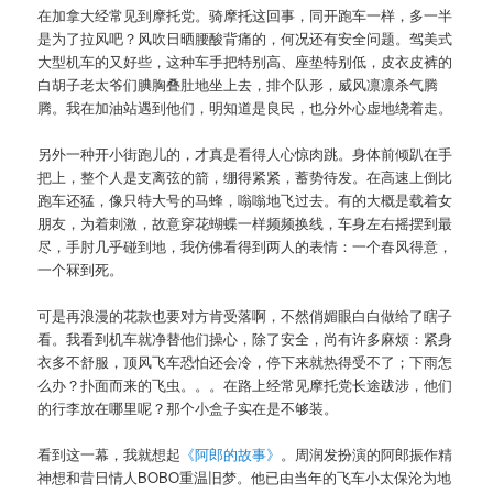
在加拿大经常见到摩托党。骑摩托这回事，同开跑车一样，多一半
是为了拉风吧？风吹日晒腰酸背痛的，何况还有安全问题。驾美式
大型机车的又好些，这种车手把特别高、座垫特别低，皮衣皮裤的
白胡子老太爷们腆胸叠肚地坐上去，排个队形，威风凛凛杀气腾
腾。我在加油站遇到他们，明知道是良民，也分外心虚地绕着走。
另外一种开小街跑儿的，才真是看得人心惊肉跳。身体前倾趴在手
把上，整个人是支离弦的箭，绷得紧紧，蓄势待发。在高速上倒比
跑车还猛，像只特大号的马蜂，嗡嗡地飞过去。有的大概是载着女
朋友，为着刺激，故意穿花蝴蝶一样频频换线，车身左右摇摆到最
尽，手肘几乎碰到地，我仿佛看得到两人的表情：一个春风得意，
一个冧到死。
可是再浪漫的花款也要对方肯受落啊，不然俏媚眼白白做给了瞎子
看。我看到机车就净替他们操心，除了安全，尚有许多麻烦：紧身
衣多不舒服，顶风飞车恐怕还会冷，停下来就热得受不了；下雨怎
么办？扑面而来的飞虫。。。在路上经常见摩托党长途跋涉，他们
的行李放在哪里呢？那个小盒子实在是不够装。
看到这一幕，我就想起
《阿郎的故事》
。周润发扮演的阿郎振作精
神想和昔日情人BOBO重温旧梦。他已由当年的飞车小太保沦为地