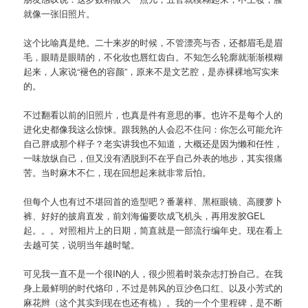
就像一张旧照片。
这个比喻真是绝。二十来岁的时候，不管漂亮与否，还都眉毛是眉
毛，眼睛是眼睛的，不化妆也唇红齿白。不知怎么轮廓就渐渐模糊
起来，人家说“褪色的容颜”，原来不是文艺腔，是赤裸裸地写实来
的。
不过翻看以前的旧照片，也真是件有意思的事。也许不是每个人的
进化史都像我这么惊悚。跟我熟的人会忍不住问：你怎么可能允许
自己胖成那个样子？老实讲我也不知道，大概还是因为懒和任性，
一味放纵自己，但又没有洒脱到不在乎自己外表的地步，其实很痛
苦。当时麻木不仁，现在回想起来就非常后怕。
但每个人也有过不堪回首的造型吧？番薯样、黑框眼镜、高腰萝卜
裤、好好的披肩直发，前刘海偏要吹成飞机头，再用发胶GEL
起。。。对照相片上的日期，简直就是一部流行编年史。现在看上
去越可笑，说明当年越时髦。
可见我一直不是一个很IN的人，很少照着时装杂志打扮自己。在我
身上最鲜明的时代烙印，不过是韩风的豆沙色口红、以及小芳式的
麻花辫（这个其实到现在也还有梳）。我的一个个里程碑，是不断