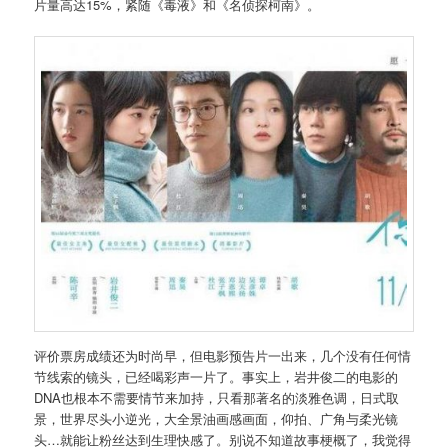
片量高达15%，紧随《毒液》和《名侦探柯南》。
评价票房成绩还为时尚早，但电影预告片一出来，几个没有任何情
节线索的镜头，已经喝彩声一片了。事实上，岩井俊二的电影的
DNA也根本不需要情节来加持，只看那著名的淡雅色调，日式取
景，世界尽头小逆光，大全景油画感画面，仰拍、广角与柔光镜
头…就能让粉丝达到生理快感了。别说不知道故事梗概了，我觉得