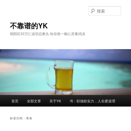
跳
跳
至
至
搜
主
副
索
内
内
不靠谱的YK
容
容
朝阳区30万仁波切总教头 给你熬一碗心灵毒鸡汤
区
区
域
域
主
首页
全部文章
关于YK
书：职场软实力，人生硬道理
页
标签归档：
青春