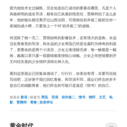
因为他技术太过娴熟，完全知道自己成功的要素在哪里。凡是个人
风格鲜明的成名导演，都有自己执着的情意结，贾樟柯拍了这么多
年，他的镜头都没离开过山西汾阳，可我相信岩井俊二能把任何一
座城拍成小樽，只要加上一个叫“岩井俊二”的滤镜。
何况除了独一无二、贯彻始终的影像技术，还有强大的选角。永远
活在青春里的导演，和永远的少女周迅已经是化腐朽为神奇的利器
了，更要命的是两个小演员，少女之南清丽无俦，每一帧都是一幅
画，戴着口罩只露一双眼睛都美得惊心动魄。少女之华把情窦初开
又纠结失落的少女情怀演得出神入化。
看到这里观众已经集体感动了。行行行，你美你有理，非要写信就
写信吧，正好便于我们回忆青春。和导演不同，观众们怀念的并不
是自己的残酷青春，他们怀念的可能只是迷恋《情书》的自己。
发表在
影音
|
标签为
周迅
、
导演
、
岩井俊二
、
情书
、
情怀
、
文艺
、
电
影
、
贾樟柯
、
青春
|
发表评论
黄金时代