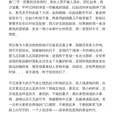
败”二字：想要的没有得到，喜欢人而不被人喜欢。回忆起来，很
少温馨。牢牢记得的净是一些尴尬的场面，比如说50米短跑摔了跟
头，新毛衣手肘处破了大洞，血肉模糊；比如说数学不好，被老师
留堂补习；比如小时候干瘦，两条鸬鹚细腿儿不敢穿裙子，歌咏比
赛要求女生白衬衫花短裙，我只好去跟姐姐借，结果她给我一条淡
紫色的蛋糕裙，夹在一堆小伞裙中分外怪异。我一直恨到今天，恨
恨恨。
所以每当大家兴致勃勃地讨论返老还童之事，我都没有多大共鸣。
我可不想回去。我最愉快的日子，是我约了满满一天吃喝玩乐局，
爱几点回家几点回家的时候；是我终于变成一名合法师奶，全世界
连我的爸妈都对我私生活失去了兴趣的时候；是我和我的朋友坐在
路边的咖啡座，惬意地看着别人穿错衣服、说错话、交错男朋友的
时候。。。谢天谢地，终于轮到你们了。
不过加拿大的天气老让我想起小时候的北京。有人戏虐地问我：在
北京看见过这么蓝的天吗？我镇定地说：看见过。我小的时候，北
京就是这样蓝的天，暴烈的、干燥的夏天，偶尔来势汹汹的大暴
雨，放晴以后又无迹可寻。我被晒得中过暑，也被淋成落汤鸡。有
一次和大家挤在商场的门口避雨，不耐烦起来，干脆朝家里飞奔，
路上白茫茫的，一个人也没有——原来那也是我的黄金时代。