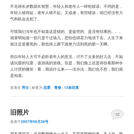
不见得长岁数就长智慧，年轻人和老年人一样犯错误。不同的是，
年轻人错得起，老年人错不起。又或者，有些错误，咱已经没有力
气和机会去犯了。
可惜我们当年也不知道这是错的、是徒劳的、是没有结果的。。。
就算明知道一切只是个过场儿，恐怕也得卖力地演下去。人生下来
就注定是要死的，那也得上蹿下跳努力活到死的那一天啊。
所以年轻人大可不必听老年人的意见，讨不了太多的好儿去，不如
该玩耍的玩耍，该游戏的游戏。但是，我们脸上还是得挂着那种令
人讨厌的微笑：看，我说什么来——没办法，我们也不想，我们就
是知道。
发表在
男女
|
标签为
恋爱
、
青春
|
13
条回复
旧照片
12
发表于
2007年09月28号
朋友感叹说：这岁数稍微大一点儿，五官就模糊起来，不上妆，脸