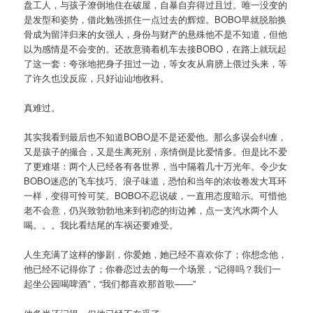
盘工人，与孩子潦倒地住在破屋，自暴自弃得过且过。唯一没变的
是发型和姿势，借此勉强抓住一点过去的辉煌。BOBO早就脱胎换
骨成为留洋归来的女强人，身份与财产的悬殊他不是不知道，但他
以为感情是不会变的。还故意骑着机车去接BOBO，在路上就玩起
了这一套：夸张地把身子扭过一边，等女友从肩膀上偎过头来，等
了许久也没反应，只好讪讪地收科。
真难过。
其实我看到最后也不知道BOBO是不是还爱他。那么多误会纠缠，
又是孩子的撮合，又是生离死别，亲情倒是比爱情多。但是比不爱
了更难堪：两个人已经各有各世界，当中隔着几十万光年。令少女
BOBO迷恋的飞车技巧、浪子味道，恐怕和当年的浓妆卷发大耳环
一样，变得可怜可笑。BOBO不忍说破，一直用态度暗示。可惜他
老不会意，仍兴致勃勃地来到初恋的街边摊，点一支汽水两个人
喝。。。我比看结尾的车祸还要难受。
人生充满了这样的惨剧，你爱她，她已经不喜欢你了；你想念他，
他已经不记得你了；你眷恋过去的每一个场景，“记得吗？我们一
起坐公园喝啤酒”，“我们都喜欢那首歌——”