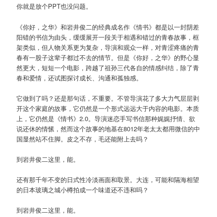
你就是放个PPT也没问题。
《你好，之华》和岩井俊二的经典成名作《情书》都是以一封阴差
阳错的书信为由头，缓缓展开一段关于相遇和错过的青春故事，框
架类似，但人物关系更为复杂，导演和观众一样，对青涩疼痛的青
春有一股子这辈子都过不去的情节。但是《你好，之华》的野心显
然更大，短短一个电影，跨越了祖孙三代各自的情感纠结，除了青
春和爱情，还试图探讨成长、沟通和孤独感。
它做到了吗？还是那句话，不重要。不管导演花了多大力气层层剥
开这个家庭的故事，它仍然是一个形式远远大于内容的电影。本质
上，它仍然是《情书》2.0。导演迷恋手写书信那种娓娓抒情、欲
说还休的情愫，然而这个故事的地基在8012年老太太都用微信的中
国显然站不住脚。皮之不存，毛还能附上去吗？
到岩井俊二这里，能。
还有那千年不变的日式性冷淡画面和取景。大连，可能和隔海相望
的日本玻璃之城小樽拍成一个味道还不违和吗？
到岩井俊二这里，能。