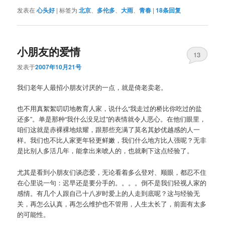
发表在
心头好
|
标签为
北京
、
多伦多
、
大雨
、
青春
|
18
条回复
小朋友的爱情
13
发表于
2007年10月21号
我们老年人最招小朋友讨厌的一点，就是倚老卖老。
也不用真絮絮叨叨地教育人家，说什么“我走过的桥比你吃过的盐
还多”。单是那种“我什么没见过”的表情就令人恶心。在他们眼里，
咱们这就是赤裸裸地炫耀，跟那些充满了莫名其妙优越感的人一
样。我们也不比人家更年轻更鲜嫩，我们什么地方比人强呢？无非
是比别人多活几年，能拿出来唬人的，也就剩下这点经验了。
尤其是看到小朋友们谈恋爱，无论看着多么登对、顺眼，都忍不住
在心里说一句：迟早还是要分手的。。。。倒不是我们轻视人家的
感情。有几个人跟自己十八岁时爱上的人走到底呢？这与经验无
关，再怎么认真，再怎么维护也不管用，人生太长了，前面有太多
的可能性。