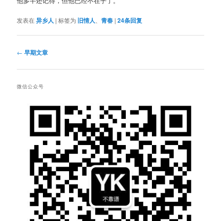
他多半还记得，但他已经不在乎了。
发表在
异乡人
|
标签为
旧情人
、
青春
|
24
条回复
文
←
早期文章
章
导
航
微信公众号