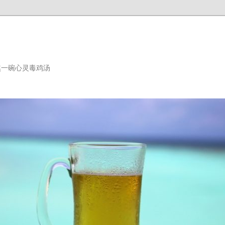
熬一碗心灵毒鸡汤