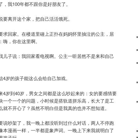
了，我100年都不跟你是好朋友了。
说要离开这个家，把自己活活饿死。
要求回家。在楼道里碰上正扑在妈妈怀里抽泣的公主，居
：嗨，你在这里啊。
我儿子说：我回家看电视啊。公主一听居然不是来和自己
信4岁的孩子能这么会给自己加戏。
来4岁到40岁，男女之间都是这么吵起来的：女的要感情要
决一个一个的问题，小时候是搭轨道拼乐高，长大了是工
么就不开心了？虽然不明白但是我真的也并不想知道。
要说吵架了，我一晚上都没听到过什么对话，两人不停跑
像本漫画一样，一半都是象声词。一晚上下来我就明白了
男孩子玩。