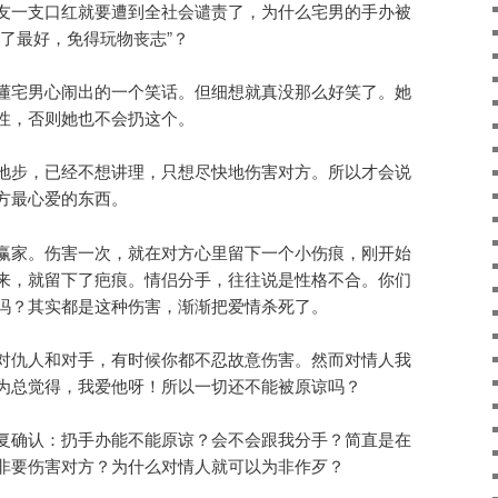
友一支口红就要遭到全社会谴责了，为什么宅男的手办被
了最好，免得玩物丧志”？
懂宅男心闹出的一个笑话。但细想就真没那么好笑了。她
性，否则她也不会扔这个。
地步，已经不想讲理，只想尽快地伤害对方。所以才会说
方最心爱的东西。
赢家。伤害一次，就在对方心里留下一个小伤痕，刚开始
来，就留下了疤痕。情侣分手，往往说是性格不合。你们
吗？其实都是这种伤害，渐渐把爱情杀死了。
对仇人和对手，有时候你都不忍故意伤害。然而对情人我
为总觉得，我爱他呀！所以一切还不能被原谅吗？
复确认：扔手办能不能原谅？会不会跟我分手？简直是在
非要伤害对方？为什么对情人就可以为非作歹？