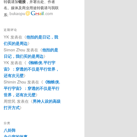
转载请加
链接
，并署出处、作者
名。媒体及商业用途转载请与我联
系:
近期评论
YK
发表在《
他拍的是日记，我
们买的是周边
》
Simon Zhou
发表在《
他拍的是
日记，我们买的是周边
》
YK
发表在《
《蜘蛛侠.平行宇
宙》：穿透的不仅是平行世界，
还有次元壁
》
Shimin Zhou
发表在《
《蜘蛛侠.
平行宇宙》：穿透的不仅是平行
世界，还有次元壁
》
周世民
发表在《
男神人设的高级
打开方式
》
分类
八卦阵
办公室的故事