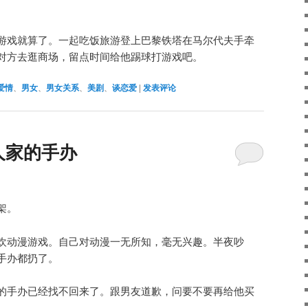
游戏就算了。一起吃饭旅游登上巴黎铁塔在马尔代夫手牵
对方去逛商场，留点时间给他踢球打游戏吧。
爱情
、
男女
、
男女关系
、
美剧
、
谈恋爱
|
发表评论
人家的手办
架。
欢动漫游戏。自己对动漫一无所知，毫无兴趣。半夜吵
手办都扔了。
的手办已经找不回来了。跟男友道歉，问要不要再给他买