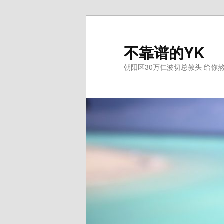
跳
跳
至
至
主
副
不靠谱的YK
内
内
朝阳区30万仁波切总教头 给你
容
容
区
区
域
域