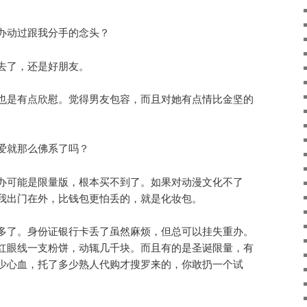
办动过跟我分手的念头？
去了，还是好朋友。
也是有点欣慰。觉得男友包容，而且对她有点情比金坚的
爱就那么佛系了吗？
办可能是限量版，根本买不到了。如果对动漫文化不了
我出门在外，比钱包更怕丢的，就是化妆包。
多了。身份证银行卡丢了虽然麻烦，但总可以挂失重办。
红眼线一支粉饼，动辄几千块。而且有的是圣诞限量，有
少心血，托了多少熟人代购才搜罗来的，你敢扔一个试