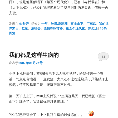
日》，但是他居然唱了《第五个现代化》，还有《与我常在》和
《天下无双》，已经让我恍惚看到了华星时期的陈奕迅，值得一再
安歌。
发表在
心头好
|
标签为
十年
、
垃圾.反高潮
、
富士山下
、
广东话
、
我的世
界末日
、
歌迷
、
演唱会
、
爱情呼叫转移
、
第五个现代化
、
陈奕迅
|
16
条
回复
我们都是这样生病的
14
发表于
2007年01月25号
小贪上礼拜病倒，整整5天活不见人死不见尸，给我打来一个电
话，气息奄奄地说：一直发烧，大夫还不让吃退烧药，只能躺床上
煎熬，还不容易退了烧，还咳得喘不过气。
第二天丫去上班，msn上跟我说：“生病这几天，我已经把《富士
山下》练会了。我建议你也赶紧练练。“
YK:”我已经练会了，上上礼拜生病的时候练的。。。”