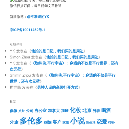
微信扫描订阅，每日精华文章推送
新浪微博：
@不靠谱的YK
京ICP备19011452号-1
近期评论
YK
发表在《
他拍的是日记，我们买的是周边
》
Simon Zhou
发表在《
他拍的是日记，我们买的是周边
》
YK
发表在《
《蜘蛛侠.平行宇宙》：穿透的不仅是平行世界，还有
次元壁
》
Shimin Zhou
发表在《
《蜘蛛侠.平行宇宙》：穿透的不仅是平行
世界，还有次元壁
》
周世民
发表在《
男神人设的高级打开方式
》
标签
化妆
北京
喝酒
办公室
加拿大
偶像
公司
加班
升职
八卦
多伦多
小说
恋爱
客户
外企
婚姻
性生活
打扮
家姐