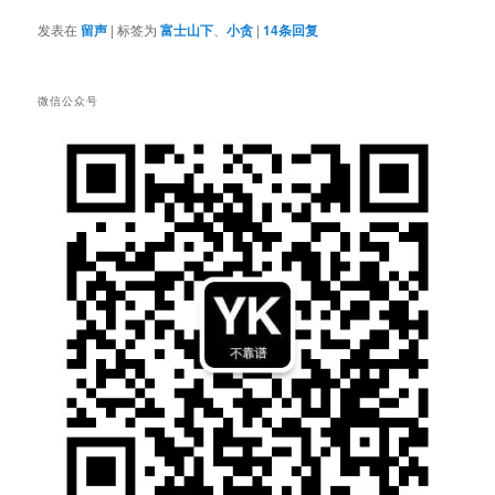
发表在
留声
|
标签为
富士山下
、
小贪
|
14
条回复
微信公众号