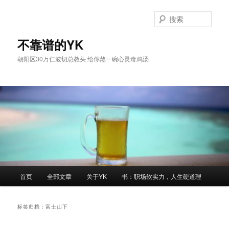
跳
跳
至
至
搜
主
副
索
内
内
不靠谱的YK
容
容
朝阳区30万仁波切总教头 给你熬一碗心灵毒鸡汤
区
区
域
域
主
首页
全部文章
关于YK
书：职场软实力，人生硬道理
页
标签归档：
富士山下