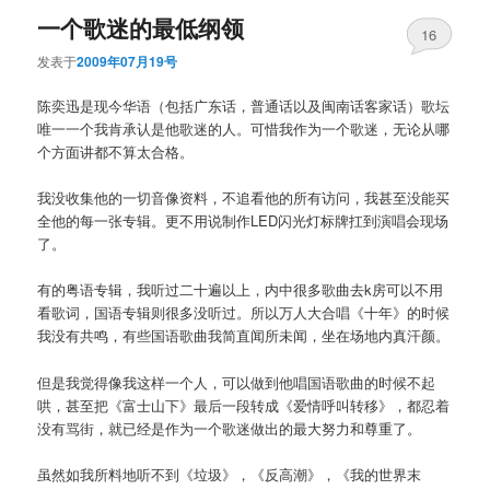
一个歌迷的最低纲领
16
发表于
2009年07月19号
陈奕迅是现今华语（包括广东话，普通话以及闽南话客家话）歌坛
唯一一个我肯承认是他歌迷的人。可惜我作为一个歌迷，无论从哪
个方面讲都不算太合格。
我没收集他的一切音像资料，不追看他的所有访问，我甚至没能买
全他的每一张专辑。更不用说制作LED闪光灯标牌扛到演唱会现场
了。
有的粤语专辑，我听过二十遍以上，内中很多歌曲去k房可以不用
看歌词，国语专辑则很多没听过。所以万人大合唱《十年》的时候
我没有共鸣，有些国语歌曲我简直闻所未闻，坐在场地内真汗颜。
但是我觉得像我这样一个人，可以做到他唱国语歌曲的时候不起
哄，甚至把《富士山下》最后一段转成《爱情呼叫转移》，都忍着
没有骂街，就已经是作为一个歌迷做出的最大努力和尊重了。
虽然如我所料地听不到《垃圾》，《反高潮》，《我的世界末