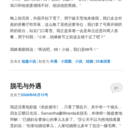
旭川和他老婆感情不好。他说他想离婚。”
晚上加完班，外面开始下雪了。周宁破天荒地来接我，我们走去对
面的茶餐厅吃宵夜，这么晚了居然还要等位，我们拿了号离开闹哄
哄的前台，站在门口看雪。我正盘算着一会是单点还是叫两人套
餐，周宁问我：“小米，咱俩春节之前该去领个证了吧？”
我眯着眼睛说：“再说吧。68！小姐，我们是68号！”
发表在
短篇小说
|
标签为
外遇
、
小团圆
、
小说
、
结婚
|
25
条回复
脱毛与外遇
21
发表于
2008年06月15号
我还没看电影版《色欲都市》，只看了预告片。其中有一个镜头，
四女正晒日光浴，Samantha嫌Miranda未脱毛，米律师一脸疲惫地
辩解：“已婚妇女要操心的事儿太多了。”莎公关不以为然地指着夏
贵妇说：“别拿结婚说事儿，人家结婚那么多年了也没一腿毛啊。”