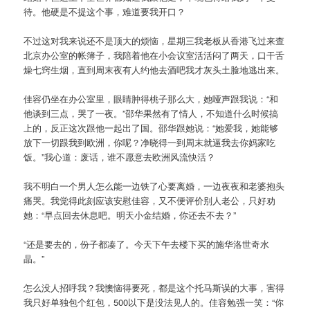
待。他硬是不提这个事，难道要我开口？
不过这对我来说还不是顶大的烦恼，星期三我老板从香港飞过来查
北京办公室的帐簿子，我陪着他在小会议室活活闷了两天，口干舌
燥七窍生烟，直到周末夜有人约他去酒吧我才灰头土脸地逃出来。
佳容仍坐在办公室里，眼睛肿得桃子那么大，她哑声跟我说：“和
他谈到三点，哭了一夜。”邵华果然有了情人，不知道什么时候搞
上的，反正这次跟他一起出了国。邵华跟她说：“她爱我，她能够
放下一切跟我到欧洲，你呢？净晓得一到周末就逼我去你妈家吃
饭。”我心道：废话，谁不愿意去欧洲风流快活？
我不明白一个男人怎么能一边铁了心要离婚，一边夜夜和老婆抱头
痛哭。我觉得此刻应该安慰佳容，又不便评价别人老公，只好劝
她：“早点回去休息吧。明天小金结婚，你还去不去？”
“还是要去的，份子都凑了。今天下午去楼下买的施华洛世奇水
晶。”
怎么没人招呼我？我懊恼得要死，都是这个托马斯误的大事，害得
我只好单独包个红包，500以下是没法见人的。佳容勉强一笑：“你