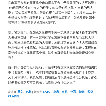
旦出事三方都必须要找个借口用来下台，于是外面的女人可以说：
“他老婆已经没有个女人的样子，怎么怪他爱上我？”出轨的男人
说：“我知我对不起你，但是你现在对我一点吸引力也没有……”连
失婚妇人自己也懂得检讨：“我成天蓬头垢面的，怎么斗得过那个
狐狸精？”事情要是这么简单就好了。
咦，说到脱毛。你怎么又见得有毛就一定就煞风景呢？说不定就有
人偏好重口味，有一次茱莉亚罗伯茨腋下夹着两丛黑毛出席大场
面，荷里活靠色相吃饭的大明星，还能没功夫弄这个？大嘴姐姐自
称觉得这样很性感呢。况且我顺着莎公关的眼神看过去，米律师的
森林恐怕还不在腋窝或小腿。这个位置是要剃光光还是修成心型
呢？
前一阵小贪公司组织活动，一位平时有点娘娘腔姿态的新加坡男同
事（但性向不祥），戏水的时候被发现竟然将腋毛褪得干干净净，
又十分惊悚哦。我忽然想，自结婚后再不脱毛会令老公厌烦，那么
如果老公喜欢时时去脱毛，老婆应该有什么反应？
发表在
男女
、
色相
|
标签为
SATC
、
上床
、
出轨
、
外遇
、
婚姻
、
师奶
|
21
条回复