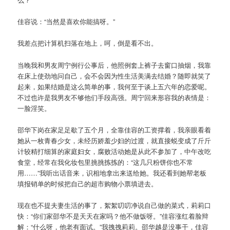
佳容说：“当然是喜欢你能搞呀。”
我差点把计算机扫落在地上，呵，倒是看不出。
当晚我和男友周宁例行公事后，他照例套上裤子去窗口抽烟，我靠
在床上使劲地问自己，会不会因为性生活美满去结婚？随即就笑了
起来，如果结婚是这么简单的事，我何至于谈上五六年的恋爱呢。
不过也许是我男友不够他们手段高强。周宁回来形容我的表情是：
一脸淫笑。
邵华下岗在家足足歇了五个月，全靠佳容的工资撑着，我亲眼看着
她从一枚青春少女，未经历娇羞少妇的过渡，就直接蜕变成了斤斤
计较精打细算的家庭妇女，腐败活动她是从此不参加了，中午改吃
食堂，经常在我化妆包里挑挑拣拣的：“这几只粉饼你也不常
用……”我听出话音来，识相地拿出来送给她。我还看到她帮老板
填报销单的时候把自己的超市购物小票填进去。
现在也不提夫妻生活的事了，絮絮叨叨净说自己做的菜式，莉莉口
快：“你们家邵华不是天天在家吗？他不做饭呀。”佳容涨红着脸辩
解：“什么呀，他老有面试。”我拽拽莉莉。邵华越是没事干，佳容