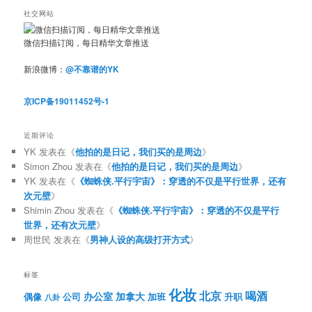
社交网站
微信扫描订阅，每日精华文章推送
新浪微博：
@不靠谱的YK
京ICP备19011452号-1
近期评论
YK
发表在《
他拍的是日记，我们买的是周边
》
Simon Zhou
发表在《
他拍的是日记，我们买的是周边
》
YK
发表在《
《蜘蛛侠.平行宇宙》：穿透的不仅是平行世界，还有
次元壁
》
Shimin Zhou
发表在《
《蜘蛛侠.平行宇宙》：穿透的不仅是平行
世界，还有次元壁
》
周世民
发表在《
男神人设的高级打开方式
》
标签
化妆
北京
喝酒
办公室
加拿大
偶像
公司
加班
升职
八卦