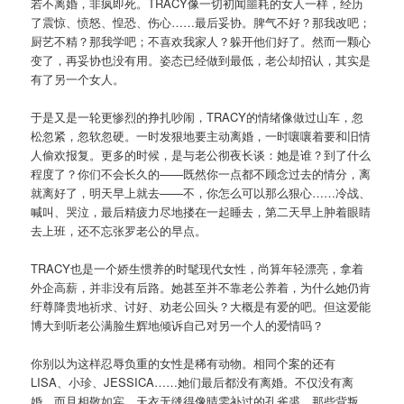
若不离婚，非疯即死。TRACY像一切初闻噩耗的女人一样，经历
了震惊、愤怒、惶恐、伤心……最后妥协。脾气不好？那我改吧；
厨艺不精？那我学吧；不喜欢我家人？躲开他们好了。然而一颗心
变了，再妥协也没有用。姿态已经做到最低，老公却招认，其实是
有了另一个女人。
于是又是一轮更惨烈的挣扎吵闹，TRACY的情绪像做过山车，忽
松忽紧，忽软忽硬。一时发狠地要主动离婚，一时嚷嚷着要和旧情
人偷欢报复。更多的时候，是与老公彻夜长谈：她是谁？到了什么
程度了？你们不会长久的——既然你一点都不顾念过去的情分，离
就离好了，明天早上就去——不，你怎么可以那么狠心……冷战、
喊叫、哭泣，最后精疲力尽地搂在一起睡去，第二天早上肿着眼睛
去上班，还不忘张罗老公的早点。
TRACY也是一个娇生惯养的时髦现代女性，尚算年轻漂亮，拿着
外企高薪，并非没有后路。她甚至并不靠老公养着，为什么她仍肯
纡尊降贵地祈求、讨好、劝老公回头？大概是有爱的吧。但这爱能
博大到听老公满脸生辉地倾诉自己对另一个人的爱情吗？
你别以为这样忍辱负重的女性是稀有动物。相同个案的还有
LISA、小珍、JESSICA……她们最后都没有离婚。不仅没有离
婚，而且相敬如宾，天衣无缝得像晴雯补过的孔雀裘。那些背叛、