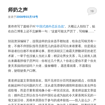
师奶之声
19
发表于
2008年03月18号
黄佟佟写了篇稿子叫
“中国式婚外恋反击战”
。大概让人拍怕了，贴
在自己博客上还不忘解释一句：“这篇可能太严厉了，写稿嘛……”
别说资深编辑了，连我这样的业余选手都知道，给杂志写稿另有一
套，不痛不痒部队指导员那范儿的温吞话写出来谁要看。但是观众
和读者往往都不肯就事论事。那些演胡汉三南霸天胖翻译官的老艺
术家，一辈子也没被人当好人看；稍议论男女关系，马上就有人跳
出来薅着脖领子厉声问：你有过几个男人？你老公爱你不爱？你夫
妻关系搞得好掂吗？大佬，搵食嗰喈， 愿意看就看，不愿看拉
倒，驶唔驶查户口啊。
黄老师这篇文章我很喜欢。我不见得百分百同意她的观点，但我喜
欢她这种讨论问题的方式，没从虚无缥缈的感情和道德出发去抨击
或歌颂，而是尽量客观地像小崔一样实话实说。黄老师这篇文章提
出：婚外恋之所以在当今的中国社会成为如此令大家喜闻乐见的一
项文娱活动，其根本原因在于参与的成本较低——投入这么少，产
出高不高都无所谓了。经济是基础，政治是上层建筑，脱离经济原