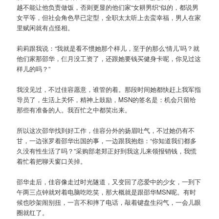
越不能让他负责做饭，否则更显的他们家“女耕男织“似的，都说男
女平等，但社会角色早已定型，全职太太听上去蛮幸福，男人在家
里赋闲就有点怪相。
莉莉跟我说：“我就是看不惯她那个样儿，至于的那么‘情儿’吗？就
他们家那邵华，仨月没工资了，还跟她要钱买健身卡呢，你见过这
样儿的吗？”
我没见过，不过佳容愿意，谁管的着。那段时间她都快赶上我军指
导员了，生活上关怀，精神上鼓励，MSN的签名是：机会只留给
那些有准备的人。我百忙之中都笑出来。
所以这次邵华找到好工作，佳容分外的扬眉吐气，不过她仍有不
甘，一边张罗着邵华出国的事，一边跟我抱怨：“你知道我们都多
久没有性生活了吗？”采购部老郑正好到我这儿来领报销钱，我慌
着忙着把聊天窗口关掉。
邵华走后，佳容像走过时光隧道，又变回了恋爱中的少女，一到下
午两三点钟就对着电脑吃吃笑，那大概就是跟邵华MSN呢。有时
候也吵架闹别扭，一言不和摔了电话，敲着键盘生闷气，一会儿眼
圈就红了。