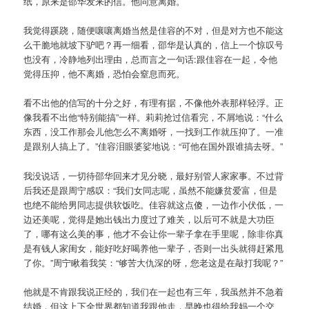
纸，原来是邵华发来的信。他同意离婚。
我觉得蹊跷，随便嚷嚷离婚当然是佳容的不对，但是对方也不能这
么干脆地就坡下驴吧？再一细看，邵华是认真的，信上一个惊叹号
也没有，冷静地列出理由，总而言之一句话:跟佳容在一起，令他
觉得压抑，他不离婚，恐怕会窒息而死。
看不出他的信写的十分之好，有理有据，不像他外表那样轻浮。正
像我看不出他“特别能搞”一样。莉莉抢过信看完，不屑地说：“什么
东西，没工作那会儿他怎么不离婚呀，一找到工作就压抑了。一准
是跟别人搞上了。”佳容泪眼婆娑地说：“可他在国外跟谁搞去呀。”
我没说话，一切待邵华回来才见分晓，最好别管人家家事。不过背
后我还是跟周宁感叹：“我们女同志呢，虽然不能嫌贫爱富，但是
也绝不能给男同志提供软饭吃。佳容就这点傻，一边作小伏低，一
边还美呢，觉得是她出钱出力度过了难关，以后可不就是大功臣
了，哪有这么美的事，他才不会让你一辈子拿在手里呢，除非你真
是有钱人家闺女，能好吃好喝养他一辈子，否则一出头就得赶紧甩
了你。”周宁瞅着我笑：“够苦大仇深的呀，您老这是在敲打我呢？”
他就是不肯跟我说正经的，我们在一起也有三年，我虽然并不急着
结婚，但这上下全世界都知道我跟他走，早晚也得给我妈一个交