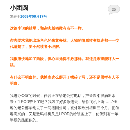
小团圆
25
发表于
2008年06月17号
这篇小说的结尾，和杂志版稍微有点不一样。
杂志要求我把出场角色的来龙去脉、人物的情感转变轨迹都一一交
代清楚了，要不然读者不理解。
我很痛快地加了两段，但心里觉得不必那样。我还是希望能吓人一
跳。
有什么不明白的。我博客这么掰开了揉碎了写，还不是照样有人不
明白。
我进办公室的时候，佳容正在给老公打电话，声音温柔得滴出水
来：“I-POD带上了吧？我装了好多歌进去，给你飞机上听……”佳
容的老公邵华刚去了一间德国公司，被外派欧洲培训三个月。把佳
容高兴的，又是数码相机又是I-POD的给装备上了，仿佛到有一年
半载的熬煎似的。