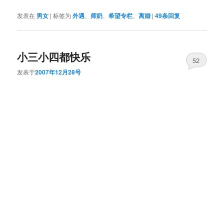
发表在
男女
|
标签为
外遇
、
师奶
、
希望专栏
、
离婚
|
49
条回复
小三小四都快乐
52
发表于
2007年12月28号