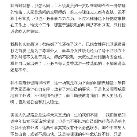
我当时就想，那怎么同，且不说夏贵妇一贯以来唧唧歪歪一身洁癖
的性格，人家是悠闲的全职师奶，前夫与现任丈夫都有点钱，虽不
算十分富贵，但也不必事事亲力亲为。不过米律师也不好把这事推
在工作上，谁没个工作，哪至于连脱毛的时间挤不出来呢。只好控
诉这吃人的婚姻。
我想其实她想说：都结婚了谁还在乎这个。已婚女性穿比基尼吊带
衫之前脱毛是为了尊重外人，而单身女性脱毛还为了冷不防脱衣上
床的时候不失礼于男人。师奶不脱毛，大概也是对婚姻有安全感，
横竖自己嫁出去了，不必再每天焚香沐浴一枝花似的，不知道是幸
还是不幸。
我不看电影也猜得出来，这一场戏是在为下面的剧情做铺垫：米律
师为家庭生计心力交瘁，放弃了对自己的要求，于是老公顺理成章
地有了外遇。不但剧情合理了，而且顺便教育我们：做人要脱毛
啊，否则老公会和别人睡觉。
美国人的思路总是这样天真直接的，生怕我们不懂——我们当然知
道中年妇女不应该烂塌塌，但是也不要以为自己倒饬得亮晶晶的老
公就不会有外遇，这两件事其实没有什么必然联系。哪个中年男人
不曾出轨，或者不想出轨。这是赤裸裸的中年危机好不好。只是一