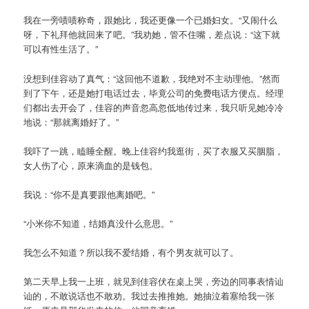
我在一旁啧啧称奇，跟她比，我还更像一个已婚妇女。“又闹什么
呀，下礼拜他就回来了吧。”我劝她，管不住嘴，差点说：“这下就
可以有性生活了。”
没想到佳容动了真气：“这回他不道歉，我绝对不主动理他。”然而
到了下午，还是她打电话过去，毕竟公司的免费电话方便点。经理
们都出去开会了，佳容的声音忽高忽低地传过来，我只听见她冷冷
地说：“那就离婚好了。”
我吓了一跳，瞌睡全醒。晚上佳容约我逛街，买了衣服又买胭脂，
女人伤了心，原来滴血的是钱包。
我说：“你不是真要跟他离婚吧。”
“小米你不知道，结婚真没什么意思。”
我怎么不知道？所以我不爱结婚，有个男友就可以了。
第二天早上我一上班，就见到佳容伏在桌上哭，旁边的同事表情讪
讪的，不敢说话也不敢劝。我过去推推她。她抽泣着塞给我一张