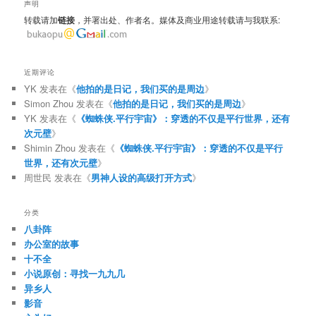
声明
转载请加
链接
，并署出处、作者名。媒体及商业用途转载请与我联系:
近期评论
YK
发表在《
他拍的是日记，我们买的是周边
》
Simon Zhou
发表在《
他拍的是日记，我们买的是周边
》
YK
发表在《
《蜘蛛侠.平行宇宙》：穿透的不仅是平行世界，还有
次元壁
》
Shimin Zhou
发表在《
《蜘蛛侠.平行宇宙》：穿透的不仅是平行
世界，还有次元壁
》
周世民
发表在《
男神人设的高级打开方式
》
分类
八卦阵
办公室的故事
十不全
小说原创：寻找一九九几
异乡人
影音