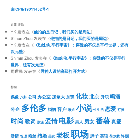
京ICP备19011452号-1
近期评论
YK
发表在《
他拍的是日记，我们买的是周边
》
Simon Zhou
发表在《
他拍的是日记，我们买的是周边
》
YK
发表在《
《蜘蛛侠.平行宇宙》：穿透的不仅是平行世界，还有
次元壁
》
Shimin Zhou
发表在《
《蜘蛛侠.平行宇宙》：穿透的不仅是平行
世界，还有次元壁
》
周世民
发表在《
男神人设的高级打开方式
》
标签
化妆
北京
喝酒
办公室
加拿大
偶像
公司
加班
升职
八卦
多伦多
小说
恋爱
客户
外企
婚姻
性生活
打扮
家姐
电影
番薯
时尚
爱情
歌词
男女
真爱
男人
浪漫
职场
老板
结婚
胖子
粉丝
英语
矫情
许巍
管理
美女
荷尔蒙