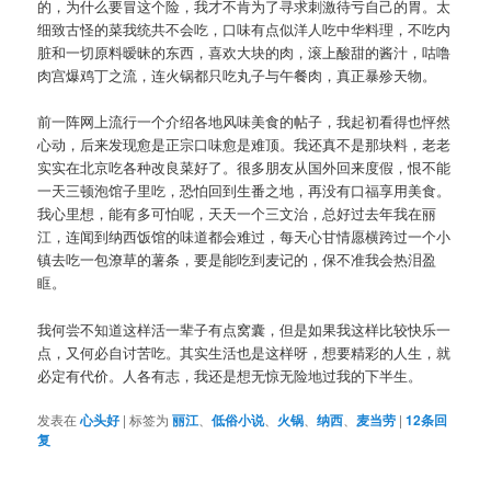
的，为什么要冒这个险，我才不肯为了寻求刺激待亏自己的胃。太
细致古怪的菜我统共不会吃，口味有点似洋人吃中华料理，不吃内
脏和一切原料暧昧的东西，喜欢大块的肉，滚上酸甜的酱汁，咕噜
肉宫爆鸡丁之流，连火锅都只吃丸子与午餐肉，真正暴殄天物。
前一阵网上流行一个介绍各地风味美食的帖子，我起初看得也怦然
心动，后来发现愈是正宗口味愈是难顶。我还真不是那块料，老老
实实在北京吃各种改良菜好了。很多朋友从国外回来度假，恨不能
一天三顿泡馆子里吃，恐怕回到生番之地，再没有口福享用美食。
我心里想，能有多可怕呢，天天一个三文治，总好过去年我在丽
江，连闻到纳西饭馆的味道都会难过，每天心甘情愿横跨过一个小
镇去吃一包潦草的薯条，要是能吃到麦记的，保不准我会热泪盈
眶。
我何尝不知道这样活一辈子有点窝囊，但是如果我这样比较快乐一
点，又何必自讨苦吃。其实生活也是这样呀，想要精彩的人生，就
必定有代价。人各有志，我还是想无惊无险地过我的下半生。
发表在
心头好
|
标签为
丽江
、
低俗小说
、
火锅
、
纳西
、
麦当劳
|
12
条回
复