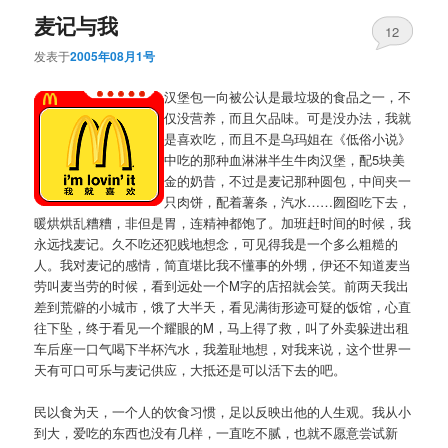
麦记与我
12
发表于
2005年08月1号
汉堡包一向被公认是最垃圾的食品之一，不
仅没营养，而且欠品味。可是没办法，我就
是喜欢吃，而且不是乌玛姐在《低俗小说》
中吃的那种血淋淋半生牛肉汉堡，配5块美
金的奶昔，不过是麦记那种圆包，中间夹一
只肉饼，配着薯条，汽水……囫囵吃下去，
暖烘烘乱糟糟，非但是胃，连精神都饱了。加班赶时间的时候，我
永远找麦记。久不吃还犯贱地想念，可见得我是一个多么粗糙的
人。我对麦记的感情，简直堪比我不懂事的外甥，伊还不知道麦当
劳叫麦当劳的时候，看到远处一个M字的店招就会笑。前两天我出
差到荒僻的小城市，饿了大半天，看见满街形迹可疑的饭馆，心直
往下坠，终于看见一个耀眼的M，马上得了救，叫了外卖躲进出租
车后座一口气喝下半杯汽水，我羞耻地想，对我来说，这个世界一
天有可口可乐与麦记供应，大抵还是可以活下去的吧。
民以食为天，一个人的饮食习惯，足以反映出他的人生观。我从小
到大，爱吃的东西也没有几样，一直吃不腻，也就不愿意尝试新