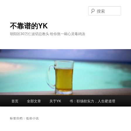
跳
跳
至
至
搜
主
副
索
内
内
不靠谱的YK
容
容
朝阳区30万仁波切总教头 给你熬一碗心灵毒鸡汤
区
区
域
域
主
首页
全部文章
关于YK
书：职场软实力，人生硬道理
页
标签归档：
低俗小说