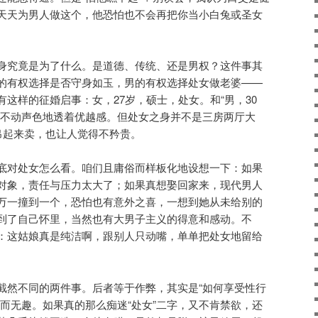
天天为男人做这个，他恐怕也不会再把你当小白兔或圣女
身究竟是为了什么。是道德、传统、还是男权？这件事其
的有权选择是否守身如玉，男的有权选择处女做老婆——
这样的征婚启事：女，27岁，硕士，处女。和“男，30
，不动声色地透着优越感。但处女之身并不是三房两厅大
吊起来卖，也让人觉得不矜贵。
底对处女怎么看。咱们且庸俗而样板化地设想一下：如果
对象，责任与压力太大了；如果真想娶回家来，现代男人
万一撞到一个，恐怕也有意外之喜，一想到她从未给别的
到了自己怀里，当然也有大男子主义的得意和感动。不
：这姑娘真是纯洁啊，跟别人只动嘴，单单把处女地留给
截然不同的两件事。后者等于作弊，其实是“如何享受性行
而无趣。如果真的那么痴迷“处女”二字，又不肯禁欲，还