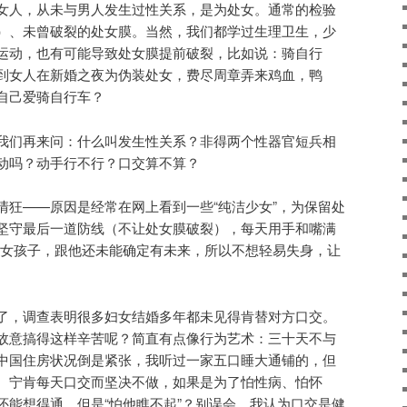
女人，从未与男人发生过性关系，是为处女。通常的检验
）、未曾破裂的处女膜。当然，我们都学过生理卫生，少
运动，也有可能导致处女膜提前破裂，比如说：骑自行
到女人在新婚之夜为伪装处女，费尽周章弄来鸡血，鸭
自己爱骑自行车？
我们再来问：什么叫发生性关系？非得两个性器官短兵相
动吗？动手行不行？口交算不算？
情狂——原因是经常在网上看到一些“纯洁少女”，为保留处
坚守最后一道防线（不让处女膜破裂），每天用手和嘴满
的女孩子，跟他还未能确定有未来，所以不想轻易失身，让
了，调查表明很多妇女结婚多年都未见得肯替对方口交。
故意搞得这样辛苦呢？简直有点像行为艺术：三十天不与
中国住房状况倒是紧张，我听过一家五口睡大通铺的，但
。宁肯每天口交而坚决不做，如果是为了怕性病、怕怀
还能想得通。但是“怕他瞧不起”？别误会，我认为口交是健