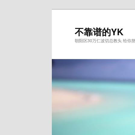
跳
跳
至
至
主
副
不靠谱的YK
内
内
朝阳区30万仁波切总教头 给你
容
容
区
区
域
域