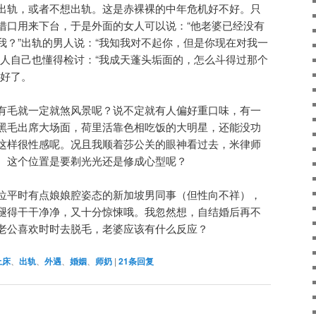
出轨，或者不想出轨。这是赤裸裸的中年危机好不好。只
借口用来下台，于是外面的女人可以说：“他老婆已经没有
我？”出轨的男人说：“我知我对不起你，但是你现在对我一
妇人自己也懂得检讨：“我成天蓬头垢面的，怎么斗得过那个
就好了。
有毛就一定就煞风景呢？说不定就有人偏好重口味，有一
黑毛出席大场面，荷里活靠色相吃饭的大明星，还能没功
这样很性感呢。况且我顺着莎公关的眼神看过去，米律师
。这个位置是要剃光光还是修成心型呢？
位平时有点娘娘腔姿态的新加坡男同事（但性向不祥），
褪得干干净净，又十分惊悚哦。我忽然想，自结婚后再不
老公喜欢时时去脱毛，老婆应该有什么反应？
上床
、
出轨
、
外遇
、
婚姻
、
师奶
|
21
条回复