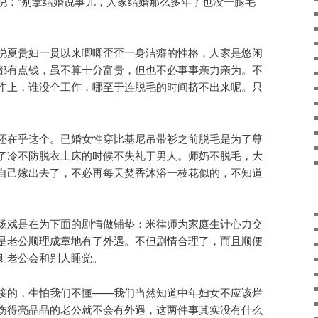
说：“别拿结婚说事儿，人家结婚那么多年了也没一腿毛
说夏贵妇一贯以来唧唧歪歪一身洁癖的性格，人家是悠闲
都有点钱，虽不算十分富贵，但也不必事事亲力亲为。不
作上，谁没个工作，哪至于连脱毛的时间挤不出来呢。只
还在乎这个。已婚女性穿比基尼吊带衫之前脱毛是为了尊
了冷不防脱衣上床的时候不失礼于男人。师奶不脱毛，大
自己嫁出去了，不必再每天焚香沐浴一枝花似的，不知道
场戏是在为下面的剧情做铺垫：米律师为家庭生计心力交
是老公顺理成章地有了外遇。不但剧情合理了，而且顺便
则老公会和别人睡觉。
接的，生怕我们不懂——我们当然知道中年妇女不应该烂
饬得亮晶晶的老公就不会有外遇，这两件事其实没有什么