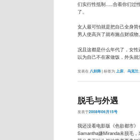
们实行性抵制…..合着你们
了。
女人最可怕就是把自己全身简
男人使高兴了就布施点财或物
况且这都是什么年代了，女性
以为自己不在家做饭，外头就
发表在
八卦阵
|
标签为
上床
、
乌克兰
脱毛与外遇
发表于
2008年06月15号
我还没看电影版《色欲都市》
Samantha嫌Miranda