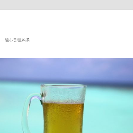
熬一碗心灵毒鸡汤