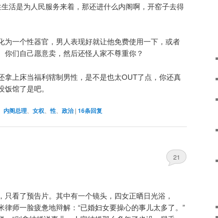
过性生活是为人民服务来着，那还进什么内阁啊，开窑子去得
化为一个性器官，男人表现好就让他免费使用一下，或者
。你们自己愿意卖，然后还怪人家不尊重你？
还拿上床当福利辖制男性，是不是也太OUT了点，你还真
没饭馆了是吧。
、
内阁总理
、
女权
、
性
、
政治
|
16
条回复
21
，只看了预告片。其中有一个镜头，四女正晒日光浴，
未脱毛，米律师一脸疲惫地辩解：“已婚妇女要操心的事儿太多了。”