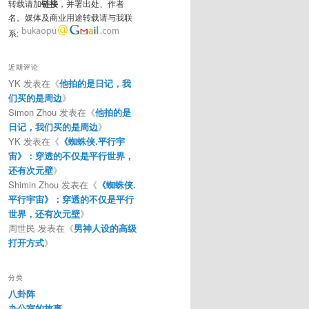
转载请加
链接
，并署出处、作者
名。媒体及商业用途转载请与我联
系:
近期评论
YK
发表在《
他拍的是日记，我
们买的是周边
》
Simon Zhou
发表在《
他拍的是
日记，我们买的是周边
》
YK
发表在《
《蜘蛛侠.平行宇
宙》：穿透的不仅是平行世界，
还有次元壁
》
Shimin Zhou
发表在《
《蜘蛛侠.
平行宇宙》：穿透的不仅是平行
世界，还有次元壁
》
周世民
发表在《
男神人设的高级
打开方式
》
分类
八卦阵
办公室的故事