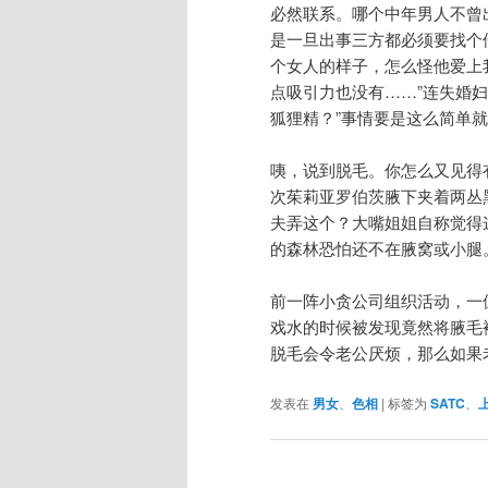
必然联系。哪个中年男人不曾
是一旦出事三方都必须要找个
个女人的样子，怎么怪他爱上
点吸引力也没有……”连失婚
狐狸精？”事情要是这么简单
咦，说到脱毛。你怎么又见得
次茱莉亚罗伯茨腋下夹着两丛
夫弄这个？大嘴姐姐自称觉得
的森林恐怕还不在腋窝或小腿
前一阵小贪公司组织活动，一
戏水的时候被发现竟然将腋毛
脱毛会令老公厌烦，那么如果
发表在
男女
、
色相
|
标签为
SATC
、