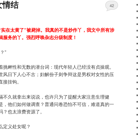
女情结
42
“实在太黄了”被毙掉。我真的不是炒作丫，我文中所有涉
辑服务的丫。强烈呼唤杂志分级制度！
？”
着挑衅性和无数的潜台词：现代年轻人已经没有贞操观。
世风日下人心不古；妇解份子则争辩这是男权对女性的压
直接挂钩。
隔不久就拿出来说说，也许只为了提醒大家注意生理健
是，他们如何做调查？普通问卷恐怕不可信，难道真的一
吗？也太浪费资源了。
么定义处女呢？