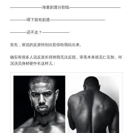
————————-海量剧透分割线—————————————-
————-喂下面有剧透——————————————-
————-还不走？———————
首先，谁说的反派特别出彩你给我站出来。
确实有很多人说反派长得帅我无法反驳。审美本来就见仁见智。何
况演员身材硬件长这样儿：