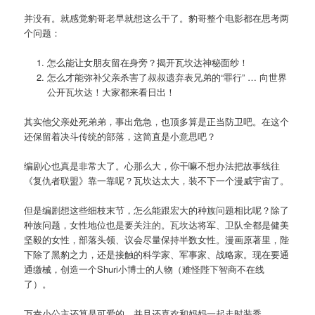
并没有。就感觉豹哥老早就想这么干了。豹哥整个电影都在思考两
个问题：
怎么能让女朋友留在身旁？揭开瓦坎达神秘面纱！
怎么才能弥补父亲杀害了叔叔遗弃表兄弟的“罪行” … 向世界
公开瓦坎达！大家都来看日出！
其实他父亲处死弟弟，事出危急，也顶多算是正当防卫吧。在这个
还保留着决斗传统的部落，这简直是小意思吧？
编剧心也真是非常大了。心那么大，你干嘛不想办法把故事线往
《复仇者联盟》靠一靠呢？瓦坎达太大，装不下一个漫威宇宙了。
但是编剧想这些细枝末节，怎么能跟宏大的种族问题相比呢？除了
种族问题，女性地位也是要关注的。瓦坎达将军、卫队全都是健美
坚毅的女性，部落头领、议会尽量保持半数女性。漫画原著里，陛
下除了黑豹之力，还是接触的科学家、军事家、战略家。现在要通
通缴械，创造一个Shuri小博士的人物（难怪陛下智商不在线
了）。
万幸小公主还算是可爱的，并且还喜欢和妈妈一起走时装秀。