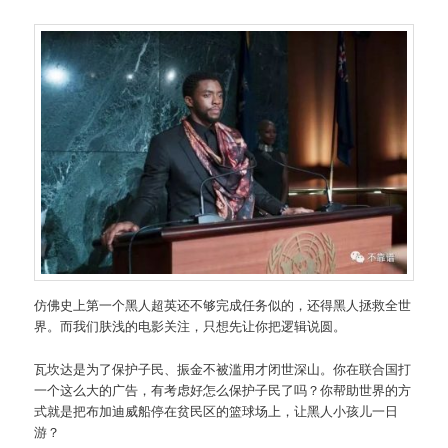
仿佛史上第一个黑人超英还不够完成任务似的，还得黑人拯救全世
界。而我们肤浅的电影关注，只想先让你把逻辑说圆。
瓦坎达是为了保护子民、振金不被滥用才闭世深山。你在联合国打
一个这么大的广告，有考虑好怎么保护子民了吗？你帮助世界的方
式就是把布加迪威船停在贫民区的篮球场上，让黑人小孩儿一日
游？