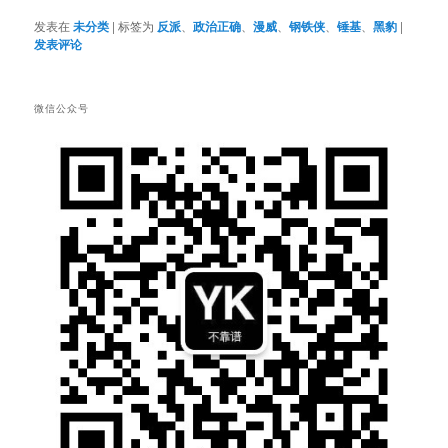
发表在
未分类
|
标签为
反派
、
政治正确
、
漫威
、
钢铁侠
、
锤基
、
黑豹
|
发表评论
微信公众号