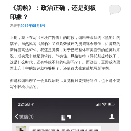
《黑豹》：政治正确，还是刻板
印象？
发表于
2019年05月8号
上周，我正在写《三块广告牌》的时候，编辑来跟我约《黑豹》的
稿子。虽然风闻《黑豹》又双叒叕被评为漫威迄今最佳，烂番茄的
新鲜度高达97%。我还是觉得，对于已经整体审美疲劳的超英片来
说，成功无非就是剪辑好、节奏佳、风格独特（拜托别提特效了，
这是什么时代，还有特效不好的电影吗？）。而这些，豆瓣或淘票
票上几十字的短评就很够用了。还值得大张旗鼓地写影评啊。
但是和编辑聊了一会儿以后呢…又觉得只要找得到点，也不是不能
写个轻松小品的。