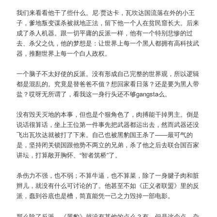
我们来看看他干了些什么。尼·贾达卡，瓦坎达国流落在外的小王
子，爹地叛变谋杀被就地正法，留下他一个人在贫民窟长大。后来
成了杀人机器。跟一切平庸的反派一样，他有一个特别悲惨的过
去、杀父之仇，他的梦想是：让世界上每一个黑人都拥有高科技武
器，推翻世界上每一个白人政权。
一个脑子不太好使的反派。没有形成自己完整的世界观，所以逻辑
都是混乱的。究竟是替爸爸不值？想回家看日落？还是要为黑人带
盐？哎呀无所谓了，看我这一身行头还不够gangsta么。
没有毁天灭地的本事，但也是个狠角色了，肉搏能干掉男主。倒是
说话很算话，坐上王位第一件事先把武器都运出去，然而武器还没
飞出瓦坎达就被打了下来。自己也被黑豹国王杀了——最可气的
是，坚持闭关锁国跟他势不两立的兄弟，杀了他之后去联合国百家
讲坛，打算敞开胸怀、“智者筑桥”了。
杀伤力不强，也不弱；不算牛逼，也不算菜，除了一身腱子肉和脏
辫儿，就没有什么可讨论的了。他甚至不如《正义者联盟》里的反
派，蠢到谷底也是槽，简直能凭一己之力毁掉一部电影。
那么除了反派，《黑豹》就没有其他的点么？有。但是这个点，杂