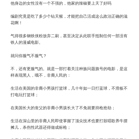
他身边的女性没有一个不强的，他家的辣椒要上天了好吗
编剧究竟是吃了多少个钻天猴，才能把自己活成这么政治正确的滋
花啊！
气得很多钢铁侠粉放弃二刷，甚至决定从此联手抵制任何一部没有
铁人的漫威电影。
就问你服气不服气？
不，还有更服气的。就是一部打着关注种族问题旗号的电影，是这
样表现黑人，哦不，非裔人民的：
生活在美国的非裔小男孩打篮球，几十年如一日打蓝球，不滑板不
打电玩打篮球；
在美国长大的丧父的非裔小男孩长大了不免就要持枪抢劫；
生活在深山里的非裔人民即使掌握了顶尖技术也要打鼓唱歌养牛摆
摊儿，杀伤性武器还得做成标枪；