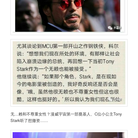
无…赖和不尊重女性？漫威宇宙第一部奠基人、C位小公主Tony
Stark听了想撤资……