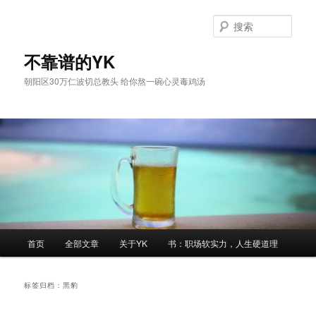
跳
跳
至
至
搜
主
副
索
内
内
不靠谱的YK
容
容
朝阳区30万仁波切总教头 给你熬一碗心灵毒鸡汤
区
区
域
域
主
首页
全部文章
关于YK
书：职场软实力，人生硬道理
页
标签归档：
黑豹