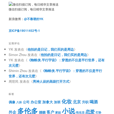
微信扫描订阅，每日精华文章推送
新浪微博：
@不靠谱的YK
京ICP备19011452号-1
近期评论
YK
发表在《
他拍的是日记，我们买的是周边
》
Simon Zhou
发表在《
他拍的是日记，我们买的是周边
》
YK
发表在《
《蜘蛛侠.平行宇宙》：穿透的不仅是平行世界，还有
次元壁
》
Shimin Zhou
发表在《
《蜘蛛侠.平行宇宙》：穿透的不仅是平行
世界，还有次元壁
》
周世民
发表在《
男神人设的高级打开方式
》
标签
化妆
北京
喝酒
办公室
加拿大
偶像
公司
加班
升职
八卦
多伦多
小说
恋爱
客户
外企
婚姻
性生活
打扮
家姐