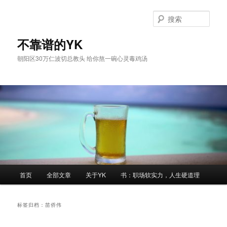
跳
跳
至
至
搜
主
副
索
内
内
不靠谱的YK
容
容
朝阳区30万仁波切总教头 给你熬一碗心灵毒鸡汤
区
区
域
域
主
首页
全部文章
关于YK
书：职场软实力，人生硬道理
页
标签归档：
苗侨伟