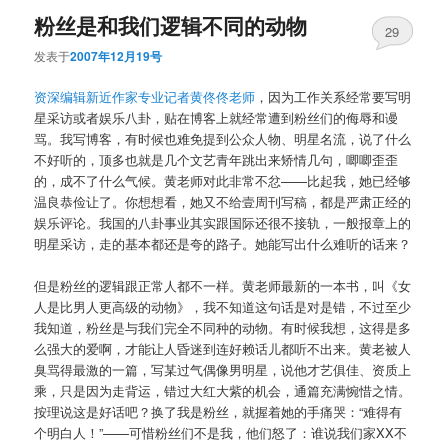
粉丝是和我们逻辑不同的动物
29
发表于
2007年12月19号
资深编辑新近作家专业记者黄佟佟老师
，因为工作关系经常要写明
星采访或者娱乐八卦，贴在博客上就经常遭到粉丝们的侮辱和谩
骂。我写博客，有时候也难免提到公众人物、明星名流，说了什么
不好听的，顶多也就是几个文艺青年跳出来矫情几句，唧唧歪歪
的，成不了什么气候。黄老师对此非常不忿——比起我，她已经够
温良恭俭让了。你想想看，她又不给壹周刊写稿，都是严肃正经的
娱乐评论。我国的八卦事业其实跟国际还很不接轨，一般报章上的
明星采访，走的基本都还是夸的路子。她能写出什么难听的话来？
但是粉丝的逻辑跟正常人都不一样。黄老师最新的一本书，叫《女
人是比男人更高级的动物》，我不知道这句话是对是错，不过至少
我知道，粉丝是与我们完全不同种的动物。有时候我想，这得是多
么强大的爱啊，才能让人昏迷到连好赖话儿都听不出来。黄老被人
臭骂得最激的一篇，写某过气偶像男明星，说他才艺俱佳、资质上
乘，只是因为走背运，错过大红大紫的机会，通篇充满惋惜之情。
按理说这是好话吧？换了我是粉丝，就握着她的手痛哭：“难得有
个明白人！”——可惜粉丝们不是我，他们怒了：谁说我们家XX不