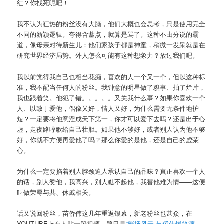
红？你找死呢吧！
我不认为狂热的粉丝没有大脑，他们大概也会思考，只是使用完全
不同的新颖逻辑。夸得含蓄点，就算是骂了。这种不由分说的霸
道，像母亲对待新生儿：他们家孩子都是神童，稍微一发呆就是在
研究世界经济局势。外人怎么可能有这种想象力？放过我们吧。
我以前觉得我自己也相当花痴，喜欢的人一个又一个，但以这种标
准，我不配当任何人的粉丝。我钟意的明星做了糗事、拍了烂片，
我也跟着笑。他犯了错。。。。。又关我什么事？如果你喜欢一个
人、以致于爱他，偶像又好，情人又好，为什么需要无条件地护
短？一定要将他意淫成天下第一，你才可以爱下去吗？还是出于心
虚，走夜路哼歌给自己壮胆。如果他不够好，或者别人认为他不够
好，你就不方便再爱他了吗？那么你爱的是他，还是自己的虚荣
心。
为什么一定要掐着别人脖颈迫人承认自己的品味？真正喜欢一个人
的话，别人赞他，我高兴，别人瞧不起他，我替他难为情——这便
叫做荣辱与共、休戚相关。
话又说回粉丝，苗侨伟这几年重返银幕，新老粉丝也甚众，在
YOUTUBE上有人贴一段视频，题目是
“赌场风云-苗侨伟爆笑演