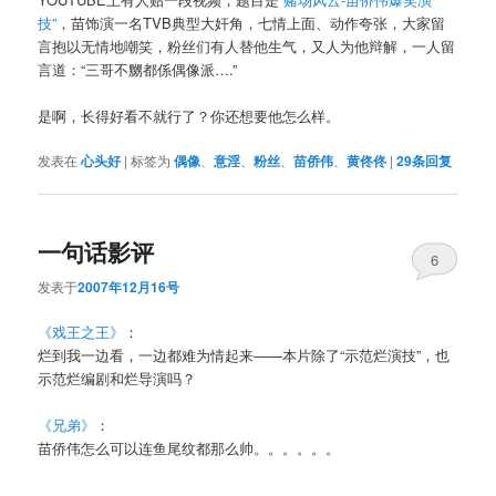
技”
，苗饰演一名TVB典型大奸角，七情上面、动作夸张，大家留
言抱以无情地嘲笑，粉丝们有人替他生气，又人为他辩解，一人留
言道：“三哥不嬲都係偶像派….”
是啊，长得好看不就行了？你还想要他怎么样。
发表在
心头好
|
标签为
偶像
、
意淫
、
粉丝
、
苗侨伟
、
黄佟佟
|
29
条回复
一句话影评
6
发表于
2007年12月16号
《戏王之王》
：
烂到我一边看，一边都难为情起来——本片除了“示范烂演技”，也
示范烂编剧和烂导演吗？
《兄弟》
：
苗侨伟怎么可以连鱼尾纹都那么帅。。。。。。