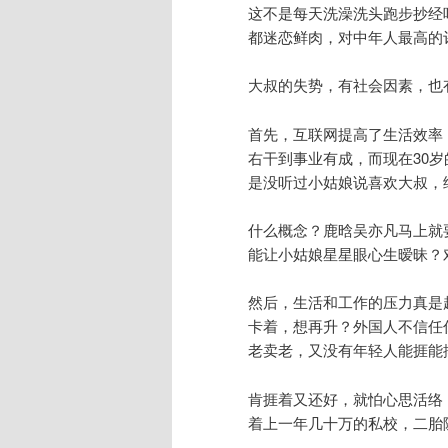
这不是每天洗澡洗头跑步抄经
都迷恋鲜肉，对中年人最高的
大叔的失势，有社会因素，也
首先，互联网提高了生活效率
右干到事业有成，而现在30
是没听过小姑娘说喜欢大叔，细
什么概念？鹿晗吴亦凡马上就
能让小姑娘星星眼心生暧昧？
然后，生活和工作的压力真是
卡着，想再升？外国人不信任
老卖老，又没有年轻人能捱能
肯捱着又还好，就怕心思活络
着上一年几十万的私校，二胎