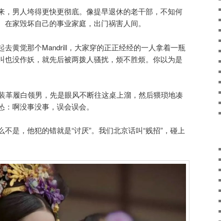
来，男人垮得更快更彻底。像提早退休的老干部，不知何
。在家毁坏自己的事业家庭，出门祸害人间。
去黄觉那个Mandrill，大家穿的正正经经的一人拿着一瓶
叫也没作妖，就先后被两拨人骚扰，烦不胜烦。你以为是
。
西装革履白领男，先是眼风不断往这桌上溜，然后猥琐地凑
怂：啊没事没事，误会误会。
不是，他犯的错就是“讨厌”。我们北京话叫“贱招”，碰上
。