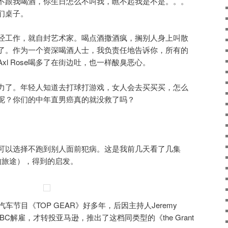
不跟我喝酒，你生日怎么不叫我，瞧不起我是不是。。。
们桌子。
经工作，就自封艺术家。喝点酒撒酒疯，搁别人身上叫散
了。作为一个资深喝酒人士，我负责任地告诉你，所有的
xl Rose喝多了在街边吐，也一样酸臭恶心。
力了。年轻人知道去打球打游戏，女人会去买买买，怎么
呢？你们的中年直男癌真的就没救了吗？
可以选择不跑到别人面前犯病。这是我前几天看了几集
/伟大的旅途），得到的启发。
车节目《TOP GEAR》好多年，后因主持人Jeremy
BBC解雇，才转投亚马逊，推出了这档同类型的《the Grant