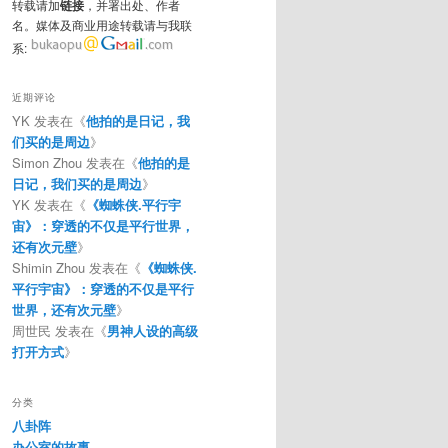
转载请加
链接
，并署出处、作者
名。媒体及商业用途转载请与我联
系:
近期评论
YK
发表在《
他拍的是日记，我
们买的是周边
》
Simon Zhou
发表在《
他拍的是
日记，我们买的是周边
》
YK
发表在《
《蜘蛛侠.平行宇
宙》：穿透的不仅是平行世界，
还有次元壁
》
Shimin Zhou
发表在《
《蜘蛛侠.
平行宇宙》：穿透的不仅是平行
世界，还有次元壁
》
周世民
发表在《
男神人设的高级
打开方式
》
分类
八卦阵
办公室的故事