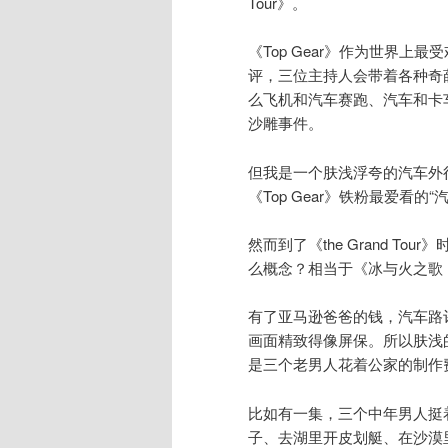
Tour》。
《Top Gear》作为世界
评，三位主持人会带着各种奇
么飞机和汽车赛跑、汽车和卡
沙雕事件。
但我是一个肤浅浮夸的汽车外
《Top Gear》铁粉最爱看
然而到了《the Grand T
么概念？相当于《冰与火之歌
有了亚马逊爸爸的钱，汽车路
画面精致得像屏保。所以肤浅
是三个老男人花着公家的制作
比如有一集，三个中年男人挺
子、去湖里开皮划艇、在沙漠