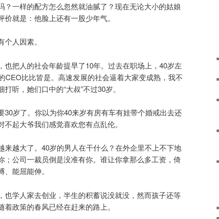
吗？一样的配方怎么忽然就油腻了？现在无论大小的姑娘
评价就是：他脸上还有一股少年气。
有个人因素。
，也把人的社会年龄提早了10年。过去在职场上，40岁左
岁的CEO比比皆是。高速发展的社会逼着大家变成熟，我不
打听，她们口中的“大叔”不过30岁。
要30岁了。你以为你40来岁有房有车有娃带个婚戒出去还
对不起大爷我们感觉喜欢您有点乱伦。
越来越大了。40岁的男人在干什么？在外企里不上不下地
你；公司一裁员倒是没准有你。谁让你拿那么多工资，倚
搏、能屈能伸。
，也学人家去创业，半生的积蓄说没就没，然而孩子还等
随着政策的春风已经在赶来的路上。