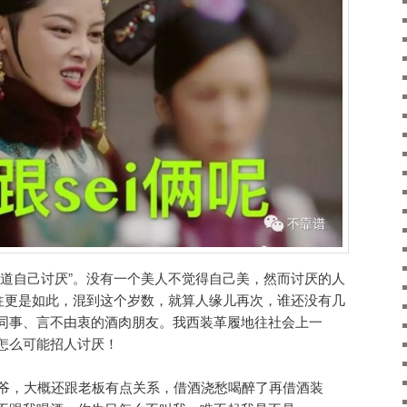
知道自己讨厌”。没有一个美人不觉得自己美，然而讨厌的人
往更是如此，混到这个岁数，就算人缘儿再次，谁还没有几
同事、言不由衷的酒肉朋友。我西装革履地往社会上一
怎么可能招人讨厌！
大爷，大概还跟老板有点关系，借酒浇愁喝醉了再借酒装