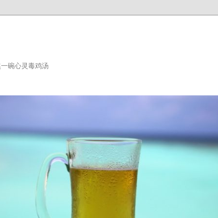
熬一碗心灵毒鸡汤