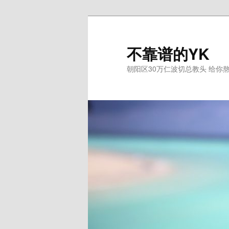
跳
跳
至
至
主
副
不靠谱的YK
内
内
朝阳区30万仁波切总教头 给你
容
容
区
区
域
域