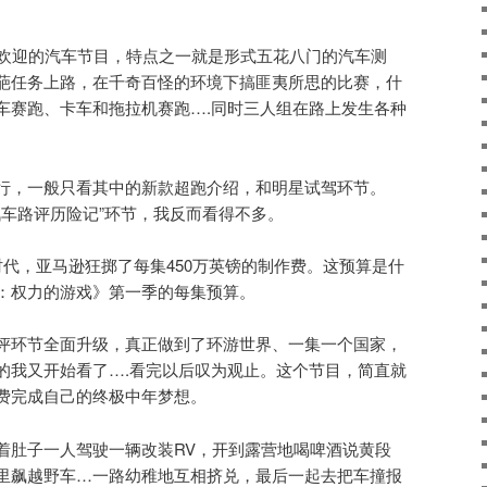
上最受欢迎的汽车节目，特点之一就是形式五花八门的汽车测
葩任务上路，在千奇百怪的环境下搞匪夷所思的比赛，什
车赛跑、卡车和拖拉机赛跑….同时三人组在路上发生各种
行，一般只看其中的新款超跑介绍，和明星试驾环节。
的“汽车路评历险记”环节，我反而看得不多。
our》时代，亚马逊狂掷了每集450万英镑的制作费。这预算是什
：权力的游戏》第一季的每集预算。
评环节全面升级，真正做到了环游世界、一集一个国家，
的我又开始看了….看完以后叹为观止。这个节目，简直就
费完成自己的终极中年梦想。
着肚子一人驾驶一辆改装RV，开到露营地喝啤酒说黄段
里飙越野车…一路幼稚地互相挤兑，最后一起去把车撞报