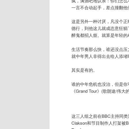
疯，满酒吧地认亲：你们怎么
一言不合动起手，差点撞翻他
这是另外一种讨厌，凡没个正
德行，到他这儿就成恣意狂狷
醉鬼都招人烦。就算是年轻的A
生活节奏那么快，谁还没点压
就中年男人非得出去给人添堵
其实是有的。
谁的中年危机也没治，但是你
《Grand Tour》(歌朗途
这三人组之前在BBC主持同类汽
Clakson和节目制作人打架被