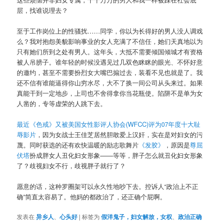
层，找谁说理去？
至于工作岗位上的性骚扰……同学，你以为长得好的男人没人调戏
么？我对抱怨美貌影响事业的女人充满了不信任，她们天真地以为
只有她们所到之处有男人。这年头，大抵不需要倾国倾城才有资格
被人吊膀子。谁年轻的时候没遇见过几双色眯眯的眼光、不怀好意
的邀约，甚至不需要扮烈女大嘴巴搧过去，装看不见也就是了。我
还不信有谁能逼得你山穷水尽，大不了换一间公司从头来过。如果
真能干到一定地步，上司也不舍得拿你当花瓶使。陷阱不是单为女
人凿的，专等虚荣的人跳下去。
最近《色戒》又被美国女性影评人协会(WFCC)评为07年度十大耻
辱影片
，因为女战士王佳芝居然胆敢爱上汉奸，实在是对妇女的污
蔑。同时获选的还有欢快温暖的励志歌舞片
《发胶》
，原因是
尊屈
伏塔
扮成胖女人丑化妇女形象——等等，胖子怎么就丑化妇女形象
了？歧视妇女不行，歧视胖子就行了？
愿意的话，这种罗圈架可以永久性地吵下去。控诉人“政治上不正
确”简直太容易了。他妈的都政治了，还正确个屁啊。
发表在
异乡人
、
心头好
|
标签为
假洋鬼子，妇女解放，女权
、
政治正确