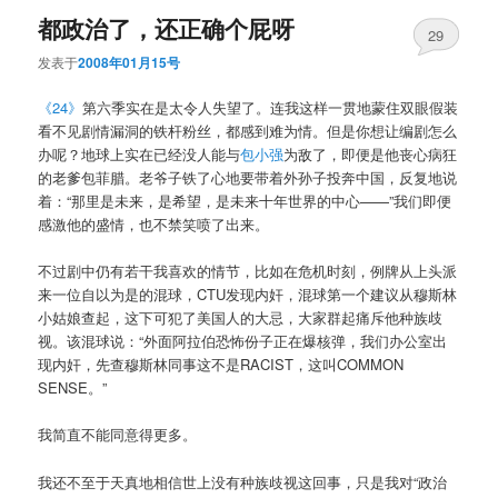
都政治了，还正确个屁呀
29
发表于
2008年01月15号
《24》
第六季实在是太令人失望了。连我这样一贯地蒙住双眼假装
看不见剧情漏洞的铁杆粉丝，都感到难为情。但是你想让编剧怎么
办呢？地球上实在已经没人能与
包小强
为敌了，即便是他丧心病狂
的老爹包菲腊。老爷子铁了心地要带着外孙子投奔中国，反复地说
着：“那里是未来，是希望，是未来十年世界的中心——”我们即便
感激他的盛情，也不禁笑喷了出来。
不过剧中仍有若干我喜欢的情节，比如在危机时刻，例牌从上头派
来一位自以为是的混球，CTU发现内奸，混球第一个建议从穆斯林
小姑娘查起，这下可犯了美国人的大忌，大家群起痛斥他种族歧
视。该混球说：“外面阿拉伯恐怖份子正在爆核弹，我们办公室出
现内奸，先查穆斯林同事这不是RACIST，这叫COMMON
SENSE。”
我简直不能同意得更多。
我还不至于天真地相信世上没有种族歧视这回事，只是我对“政治