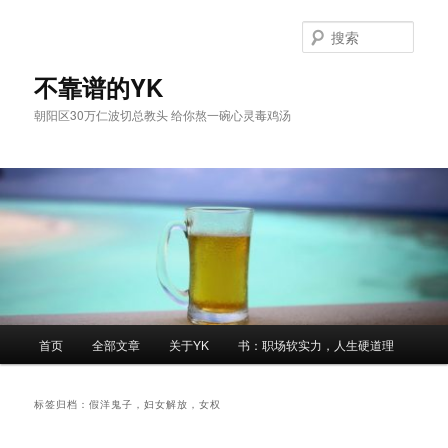
跳
跳
至
至
搜
主
副
索
内
内
不靠谱的YK
容
容
朝阳区30万仁波切总教头 给你熬一碗心灵毒鸡汤
区
区
域
域
主
首页
全部文章
关于YK
书：职场软实力，人生硬道理
页
标签归档：
假洋鬼子，妇女解放，女权