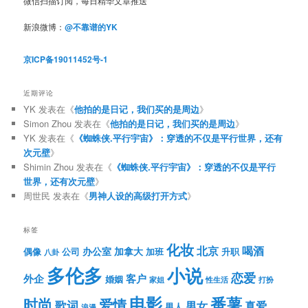
微信扫描订阅，每日精华文章推送
新浪微博：
@不靠谱的YK
京ICP备19011452号-1
近期评论
YK
发表在《
他拍的是日记，我们买的是周边
》
Simon Zhou
发表在《
他拍的是日记，我们买的是周边
》
YK
发表在《
《蜘蛛侠.平行宇宙》：穿透的不仅是平行世界，还有
次元壁
》
Shimin Zhou
发表在《
《蜘蛛侠.平行宇宙》：穿透的不仅是平行
世界，还有次元壁
》
周世民
发表在《
男神人设的高级打开方式
》
标签
化妆
北京
喝酒
办公室
加拿大
偶像
公司
加班
升职
八卦
多伦多
小说
恋爱
客户
外企
婚姻
性生活
打扮
家姐
电影
番薯
时尚
爱情
歌词
男女
真爱
男人
浪漫