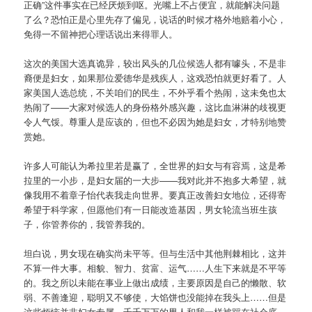
正确”这件事实在已经厌烦到呕。光嘴上不占便宜，就能解决问题
了么？恐怕正是心里先存了偏见，说话的时候才格外地赔着小心，
免得一不留神把心理话说出来得罪人。
这次的美国大选真诡异，较出风头的几位候选人都有噱头，不是非
裔便是妇女，如果那位爱德华是残疾人，这戏恐怕就更好看了。人
家美国人选总统，不关咱们的民生，不外乎看个热闹，这未免也太
热闹了——大家对候选人的身份格外感兴趣，这比血淋淋的歧视更
令人气馁。尊重人是应该的，但也不必因为她是妇女，才特别地赞
赏她。
许多人可能认为希拉里若是赢了，全世界的妇女与有容焉，这是希
拉里的一小步，是妇女届的一大步——我对此并不抱多大希望，就
像我用不着章子怡代表我走向世界。要真正改善妇女地位，还得寄
希望于科学家，但愿他们有一日能改造基因，男女轮流当班生孩
子，你管养你的，我管养我的。
坦白说，男女现在确实尚未平等。但与生活中其他荆棘相比，这并
不算一件大事。相貌、智力、贫富、运气……人生下来就是不平等
的。我之所以未能在事业上做出成绩，主要原因是自己的懒散、软
弱、不善逢迎，聪明又不够使，大馅饼也没能掉在我头上……但是
这些烦恼并非妇女专属，千千万万的男人和我一样被踩在社会底