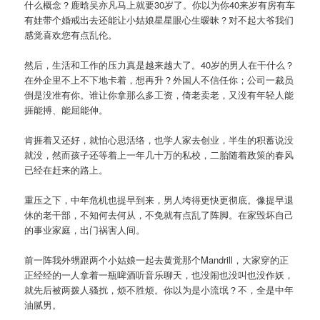
什么概念？鹿晗吴亦凡马上就要30岁了。你以为你40来岁有房有车
有娃带个婚戒出去还能让小姑娘星星眼心生暧昧？对不起大爷我们
感觉喜欢您有点乱伦。
然后，生活和工作的压力真是越来越大了。40岁的男人在干什么？
在外企里不上不下地卡着，想再升？外国人不信任你；公司一裁员
倒是没准有你。谁让你拿那么多工资，倚老卖老，又没有年轻人能
捱能搏、能屈能伸。
肯捱着又还好，就怕心思活络，也学人家去创业，半生的积蓄说没
就没，然而孩子还等着上一年几十万的私校，二胎随着政策的春风
已经在赶来的路上。
重压之下，中年危机也提早到来，男人垮得更快更彻底。像提早退
休的老干部，不知何去何从，不免就有点乱了阵脚。在家毁坏自己
的事业家庭，出门祸害人间。
前一阵我外甥跟两个小姑娘一起去黄觉那个Mandrill，大家穿的正
正经经的一人拿着一瓶啤酒听音乐聊天，也没闹也没叫也没作妖，
就先后被两拨人骚扰，烦不胜烦。你以为是小流氓？不，全是中年
油腻男。