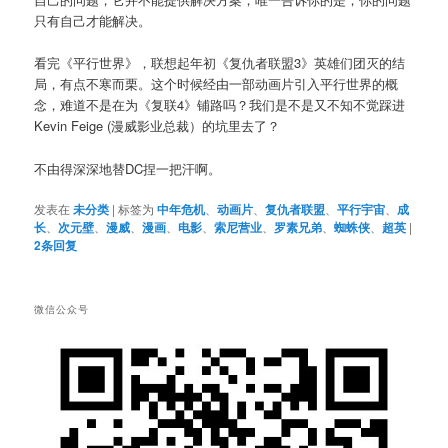
只有自己才能解决。
看完《平行世界》，联想起年初《复仇者联盟3》英雄们团灭的结
局，有点不寒而栗。这个时候经由一部动画片引入平行世界的概
念，难道不是在为《复联4》铺路吗？我们是不是又不知不觉踩进
Kevin Feige (漫威影业总裁）的坑里去了？
不由得深深地替DC捏一把汗啊。
发表在
未分类
|
标签为
中年危机
、
动画片
、
复仇者联盟
、
平行宇宙
、
成
长
、
次元壁
、
漫威
、
漫画
、
电影
、
索尼营业
、
罗素兄弟
、
蜘蛛侠
、
超英
|
2
条回复
微信公众号