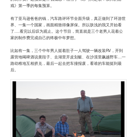
戏》第一季的每集预算。
有了亚马逊爸爸的钱，汽车路评环节全面升级，真正做到了环游世
界、一集一个国家，画面精致得像屏保。所以肤浅的我又开始看
了….看完以后叹为观止。这个节目，简直就是三个老男人花着公
家的制作费完成自己的终极中年梦想。
比如有一集，三个中年男人挺着肚子一人驾驶一辆改装RV，开到
露营地喝啤酒说黄段子、去湖里开皮划艇、在沙漠里飙越野车…一
路幼稚地互相挤兑，最后一起去把车撞报废，看谁的车能挺到最
后。