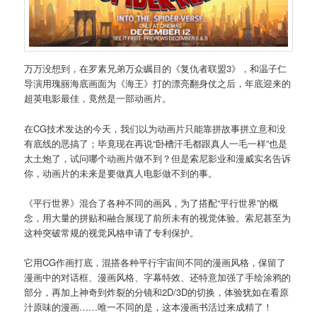
万万没想到，在罗素兄弟万众瞩目的《复仇者联盟3》，和温子仁
导演用瑰丽海底画面为《海王》打的漂亮翻身仗之后，年底迎来的
超英电影最佳，竟然是一部动画片。
在CG技术发达的今天，我们以为动画片只能靠拼故事拼立意和没
有底线的恶搞了；毕竟现在再说“卧槽汗毛都跟真人一毛一样”也是
太土炮了，试问哪个动画片做不到？但是索尼影业和漫威实名告诉
你，动画片的未来是要做真人电影做不到的事。
《平行世界》混合了各种不同的画风，为了搭配“平行世界”的概
念，用大量的拼贴和融合展现了前所未有的视觉体验。索尼甚至为
这种突破常规的视觉风格申请了专利保护。
它用CG作画打底，混搭各种平行宇宙间不同的漫画风格，保留了
漫画中的对话框、漫画风格、字幕特效、还特意加强了手绘涂鸦的
部分，再加上神奇到炸裂的分镜和2D/3D的切换，体验犹如在看原
汁原味的漫画……唯一不同的是，这本漫画书活过来成精了！