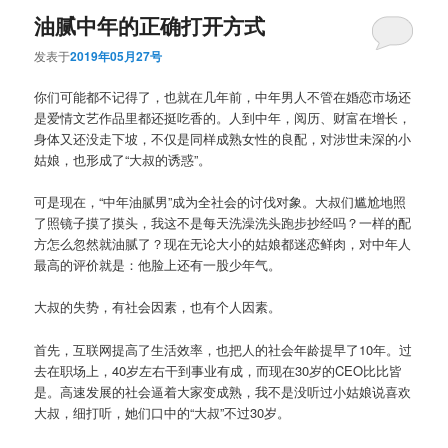
油腻中年的正确打开方式
发表于
2019年05月27号
你们可能都不记得了，也就在几年前，中年男人不管在婚恋市场还
是爱情文艺作品里都还挺吃香的。人到中年，阅历、财富在增长，
身体又还没走下坡，不仅是同样成熟女性的良配，对涉世未深的小
姑娘，也形成了“大叔的诱惑”。
可是现在，“中年油腻男”成为全社会的讨伐对象。大叔们尴尬地照
了照镜子摸了摸头，我这不是每天洗澡洗头跑步抄经吗？一样的配
方怎么忽然就油腻了？现在无论大小的姑娘都迷恋鲜肉，对中年人
最高的评价就是：他脸上还有一股少年气。
大叔的失势，有社会因素，也有个人因素。
首先，互联网提高了生活效率，也把人的社会年龄提早了10年。过
去在职场上，40岁左右干到事业有成，而现在30岁的CEO比比皆
是。高速发展的社会逼着大家变成熟，我不是没听过小姑娘说喜欢
大叔，细打听，她们口中的“大叔”不过30岁。