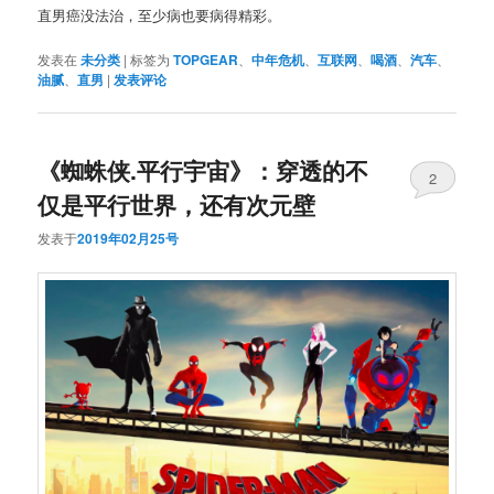
直男癌没法治，至少病也要病得精彩。
发表在
未分类
|
标签为
TOPGEAR
、
中年危机
、
互联网
、
喝酒
、
汽车
、
油腻
、
直男
|
发表评论
《蜘蛛侠.平行宇宙》：穿透的不
2
仅是平行世界，还有次元壁
发表于
2019年02月25号