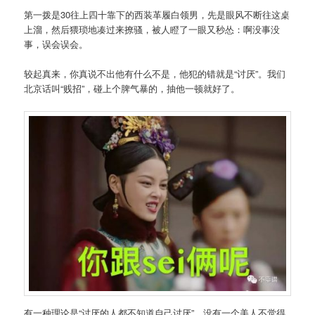
第一拨是30往上四十靠下的西装革履白领男，先是眼风不断往这桌
上溜，然后猥琐地凑过来撩骚，被人瞪了一眼又秒怂：啊没事没
事，误会误会。
较起真来，你真说不出他有什么不是，他犯的错就是“讨厌”。我们
北京话叫“贱招”，碰上个脾气暴的，抽他一顿就好了。
有一种理论是“讨厌的人都不知道自己讨厌”。没有一个美人不觉得