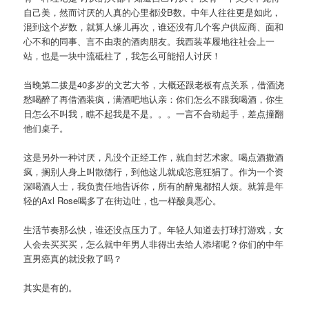
自己美，然而讨厌的人真的心里都没B数。中年人往往更是如此，
混到这个岁数，就算人缘儿再次，谁还没有几个客户供应商、面和
心不和的同事、言不由衷的酒肉朋友。我西装革履地往社会上一
站，也是一块中流砥柱了，我怎么可能招人讨厌！
当晚第二拨是40多岁的文艺大爷，大概还跟老板有点关系，借酒浇
愁喝醉了再借酒装疯，满酒吧地认亲：你们怎么不跟我喝酒，你生
日怎么不叫我，瞧不起我是不是。。。一言不合动起手，差点撞翻
他们桌子。
这是另外一种讨厌，凡没个正经工作，就自封艺术家。喝点酒撒酒
疯，搁别人身上叫散德行，到他这儿就成恣意狂狷了。作为一个资
深喝酒人士，我负责任地告诉你，所有的醉鬼都招人烦。就算是年
轻的Axl Rose喝多了在街边吐，也一样酸臭恶心。
生活节奏那么快，谁还没点压力了。年轻人知道去打球打游戏，女
人会去买买买，怎么就中年男人非得出去给人添堵呢？你们的中年
直男癌真的就没救了吗？
其实是有的。