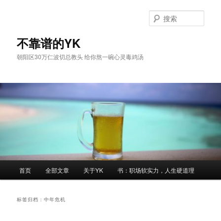
跳
跳
至
至
搜
主
副
索
内
内
不靠谱的YK
容
容
朝阳区30万仁波切总教头 给你熬一碗心灵毒鸡汤
区
区
域
域
主
首页
全部文章
关于YK
书：职场软实力，人生硬道理
页
标签归档：
中年危机