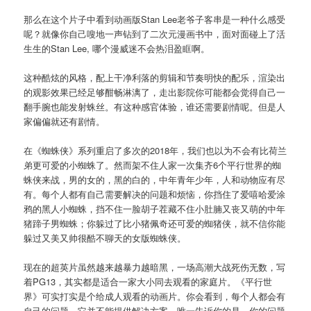
那么在这个片子中看到动画版Stan Lee老爷子客串是一种什么感受
呢？就像你自己嗖地一声钻到了二次元漫画书中，面对面碰上了活
生生的Stan Lee, 哪个漫威迷不会热泪盈眶啊。
这种酷炫的风格，配上干净利落的剪辑和节奏明快的配乐，渲染出
的观影效果已经足够酣畅淋漓了，走出影院你可能都会觉得自己一
翻手腕也能发射蛛丝。有这种感官体验，谁还需要剧情呢。但是人
家偏偏就还有剧情。
在《蜘蛛侠》系列重启了多次的2018年，我们也以为不会有比荷兰
弟更可爱的小蜘蛛了。然而架不住人家一次集齐6个平行世界的蜘
蛛侠来战，男的女的，黑的白的，中年青年少年，人和动物应有尽
有。每个人都有自己需要解决的问题和烦恼，你挡住了爱嘻哈爱涂
鸦的黑人小蜘蛛，挡不住一脸胡子茬藏不住小肚腩又丧又萌的中年
猪蹄子男蜘蛛；你躲过了比小猪佩奇还可爱的蜘猪侠，就不信你能
躲过又美又帅很酷不聊天的女版蜘蛛侠。
现在的超英片虽然越来越暴力越暗黑，一场高潮大战死伤无数，写
着PG13，其实都是适合一家大小同去观看的家庭片。《平行世
界》可实打实是个给成人观看的动画片。你会看到，每个人都会有
自己的问题，它并不能提供解决方案，唯一告诉你的是，你的问题