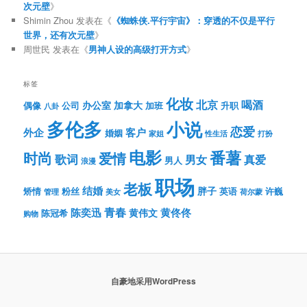
次元壁
》
Shimin Zhou
发表在《
《蜘蛛侠.平行宇宙》：穿透的不仅是平行
世界，还有次元壁
》
周世民
发表在《
男神人设的高级打开方式
》
标签
化妆
北京
喝酒
办公室
加拿大
偶像
公司
加班
升职
八卦
多伦多
小说
恋爱
客户
外企
婚姻
性生活
打扮
家姐
电影
番薯
时尚
爱情
歌词
男女
真爱
男人
浪漫
职场
老板
结婚
胖子
粉丝
英语
矫情
许巍
管理
美女
荷尔蒙
青春
陈奕迅
黄伟文
黄佟佟
陈冠希
购物
自豪地采用WordPress