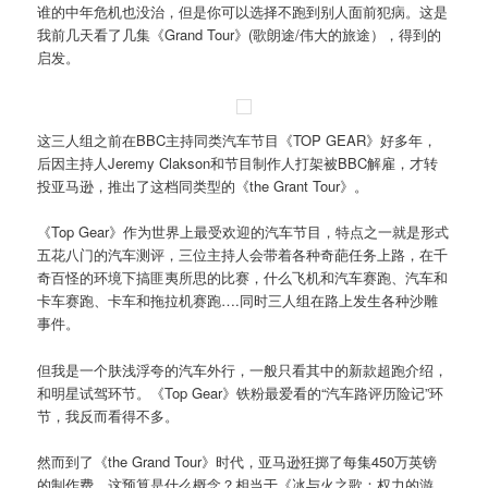
谁的中年危机也没治，但是你可以选择不跑到别人面前犯病。这是
我前几天看了几集《Grand Tour》(歌朗途/伟大的旅途），得到的
启发。
这三人组之前在BBC主持同类汽车节目《TOP GEAR》好多年，
后因主持人Jeremy Clakson和节目制作人打架被BBC解雇，才转
投亚马逊，推出了这档同类型的《the Grant Tour》。
《Top Gear》作为世界上最受欢迎的汽车节目，特点之一就是形式
五花八门的汽车测评，三位主持人会带着各种奇葩任务上路，在千
奇百怪的环境下搞匪夷所思的比赛，什么飞机和汽车赛跑、汽车和
卡车赛跑、卡车和拖拉机赛跑….同时三人组在路上发生各种沙雕
事件。
但我是一个肤浅浮夸的汽车外行，一般只看其中的新款超跑介绍，
和明星试驾环节。《Top Gear》铁粉最爱看的“汽车路评历险记”环
节，我反而看得不多。
然而到了《the Grand Tour》时代，亚马逊狂掷了每集450万英镑
的制作费。这预算是什么概念？相当于《冰与火之歌：权力的游