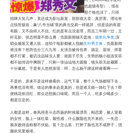
也超级有型），现在
那个格也没了，只得
招牌大笑几声，竟还成为影坛新宠，部部戏大卖，真厉害。理论有
点惊世骇俗，象“八号当铺”里的典当交易一样诡异，但是说的有眉
有眼，又不由得人不信。红的是有点没道理，而且三年期一过，立
杆见影。状态明显不那么勇，负面新闻铺天盖地：
颁奖礼争奖
;演
唱会服装又遭人批，连拍个电影都被人指她
生扑男主角
，负面新闻
谁没有？然而也分三六九等，女演员被传包养、插足、嚣张、挥霍
都不打紧，被讥没品味没人要，就面子尽失，失势的杨小姐连笑容
都不如传说中爽朗了，只剩一张讪讪地大圆脸，镜头前无处藏匿，
十分尴尬。于是有人忽然发现：呵，怎么杨千嬅这样难看啊——
不是的，原来不是这样难看的，运气下落，整个人气场都弱下去，
再勇也没有用。借运的事未必是真的，但是谁又能一路红下去？即
便桃花依旧红，群众还想换口味呢。而且一个人，吃多少喝多少，
都是注定的。
人都是这样，春风得意斗志昂扬的时候最漂亮，刚恋爱，被人宠着
的女性，脸上一抹红晕，最性感，什么胭脂也充不来的。一失恋，
脸灰败得连粉都不伏贴。装？怎么装，打肿了脸也充不成胖子，强
颜欢笑更难堪。