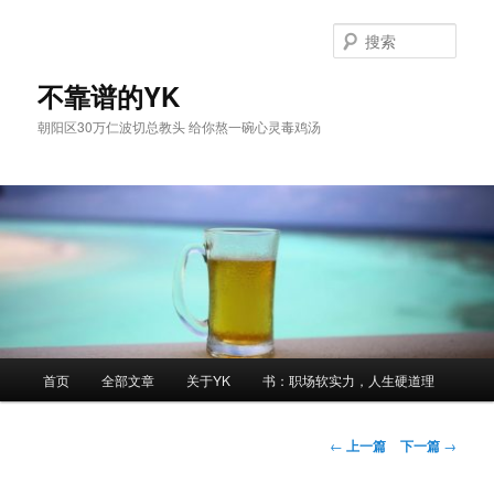
跳
至
搜
主
索
内
不靠谱的YK
容
朝阳区30万仁波切总教头 给你熬一碗心灵毒鸡汤
区
域
主
首页
全部文章
关于YK
书：职场软实力，人生硬道理
页
文
←
上一篇
下一篇
→
章
导