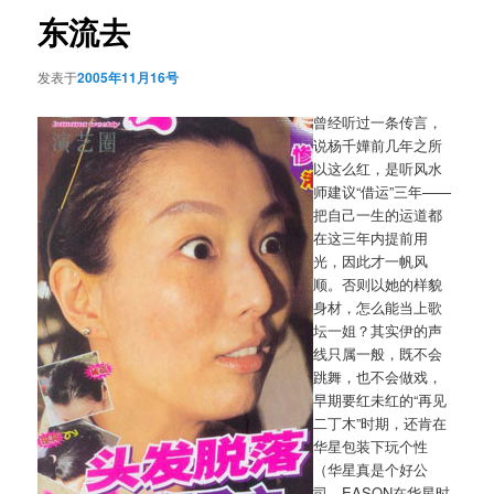
航
东流去
发表于
2005年11月16号
曾经听过一条传言，
说杨千嬅前几年之所
以这么红，是听风水
师建议“借运”三年——
把自己一生的运道都
在这三年内提前用
光，因此才一帆风
顺。否则以她的样貌
身材，怎么能当上歌
坛一姐？其实伊的声
线只属一般，既不会
跳舞，也不会做戏，
早期要红未红的“再见
二丁木”时期，还肯在
华星包装下玩个性
（华星真是个好公
司，EASON在华星时