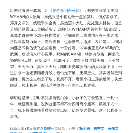
出差时看过一套戏，叫
《爱你爱到杀死你》
，郑秀文和黎明主演，
WYMAN的大配角，虽然只是个稍别致一点的笑片，但好看极了。
郑秀文演的二线歌手朱金梅，虽然还未大红，处处受人排挤，但是
分明已经露出上位的苗头，以经纪人WYMAN为首的基佬奶妈团，
真像老母鸡护小鸡一样疼惜她。伊知道自己离成功只有一步之遥，
所以非常努力向上，遇到挫折，也会赌气，撒娇，发烂渣……但因
为那是即将借势飞起的姿势，十分好看。97年也正是SAMMI的飞
腾期，所以演来得心应手。那时的SAMMI，特别有型格，两道飞
扬的NIKE眉，造型出位，轮廓分明。要红不红时最美丽，只有希
望，全无压力。真当上天后，随时要把威胁自己的人踢落下山，一
边拼杀一边还要顾着身段，最怕走下坡，患得患失。其实既然已到
颠峰，再怎么走都是下坡，真想不开。看见小报上郑的近照，头发
脱落，脸上长包，面孔浮肿得似一只面包，真难受。
黎明也是呀，那时不知多清靓白净，小伙子的可爱憨直，一到中
年，就显得呆相。说到这里不得不对四哥写个服字，风流了几十
年，现下戴黑超挽着稚龄女友出街，仍然型过霆锋。这一代真令人
泄气。
此条目由
YK
发表在
八卦阵
分类目录，并贴了
杨千嬅
、
郑秀文
、
黄伟文
、