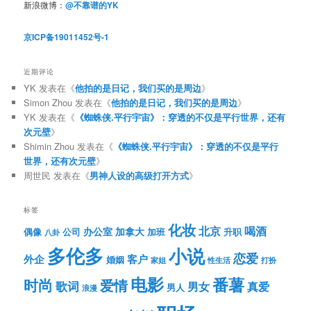
新浪微博：
@不靠谱的YK
京ICP备19011452号-1
近期评论
YK
发表在《
他拍的是日记，我们买的是周边
》
Simon Zhou
发表在《
他拍的是日记，我们买的是周边
》
YK
发表在《
《蜘蛛侠.平行宇宙》：穿透的不仅是平行世界，还有
次元壁
》
Shimin Zhou
发表在《
《蜘蛛侠.平行宇宙》：穿透的不仅是平行
世界，还有次元壁
》
周世民
发表在《
男神人设的高级打开方式
》
标签
化妆
北京
喝酒
办公室
加拿大
偶像
公司
加班
升职
八卦
多伦多
小说
恋爱
客户
外企
婚姻
性生活
打扮
家姐
电影
番薯
时尚
爱情
歌词
男女
真爱
男人
浪漫