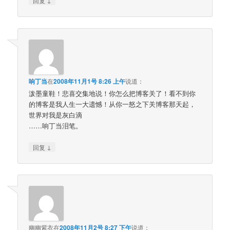
回复
响丁当
在
2008年11月1号 8:26 上午
说道：
泼墨童鞋！悲喜交集地说！你怎么把博客关了！看不到你
的博客是我人生一大遗憾！从你一怒之下关博客那天起，
世界对我是灰白滴
……响丁当泪笔。
↓
回复
幽幽紫衣
在
2008年11月2号 8:27 下午
说道：