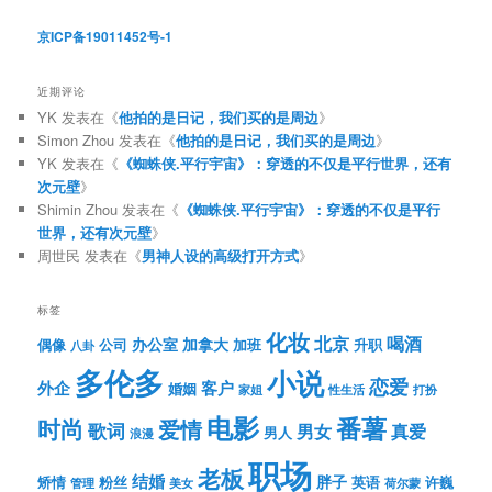
京ICP备19011452号-1
近期评论
YK
发表在《
他拍的是日记，我们买的是周边
》
Simon Zhou
发表在《
他拍的是日记，我们买的是周边
》
YK
发表在《
《蜘蛛侠.平行宇宙》：穿透的不仅是平行世界，还有
次元壁
》
Shimin Zhou
发表在《
《蜘蛛侠.平行宇宙》：穿透的不仅是平行
世界，还有次元壁
》
周世民
发表在《
男神人设的高级打开方式
》
标签
化妆
北京
喝酒
办公室
加拿大
偶像
公司
加班
升职
八卦
多伦多
小说
恋爱
客户
外企
婚姻
性生活
打扮
家姐
电影
番薯
时尚
爱情
歌词
男女
真爱
男人
浪漫
职场
老板
结婚
胖子
粉丝
英语
矫情
许巍
管理
美女
荷尔蒙