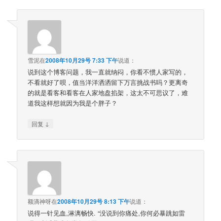
雪泥
在
2008年10月29号 7:33 下午
说道：
说到这个博客问题，我一直就纳闷，你看不惯人家写的，
不看就好了呗，值当洋洋洒洒留下万言挑战书吗？更离奇
的就是看客和看客在人家地盘掐架，这太不可思议了，难
道我这样想就因为我是个胖子？
↓
回复
额滴神呀
在
2008年10月29号 8:13 下午
说道：
说得一针见血,淋漓畅快. “没说到你痛处,你何必暴跳如雷