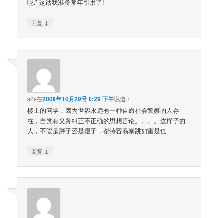
呢.” 这话我准备常年引用了!
↓
回复
s2s
在
2008年10月29号 8:29 下午
说道：
楼上的同学，因为世界永远有一种自命社会警察的人存
在，自觉有义务纠正不正确的思想言论。。。。这样子的
人，不管是胖子还是瘦子，都特容易暴跳如雷是也
↓
回复