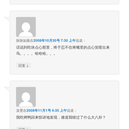
脉脉如薇
在
2008年10月30号 7:30 上午
说道：
话说到吃块点心那里，终于忍不住将嘴里的点心笑喷出来
鸟。。。。哈哈哈。。。
↓
回复
泼墨
在
2008年11月1号 4:35 上午
说道：
我吃烤鸭回来惊讶地发现，难道我错过了什么大八卦？
↓