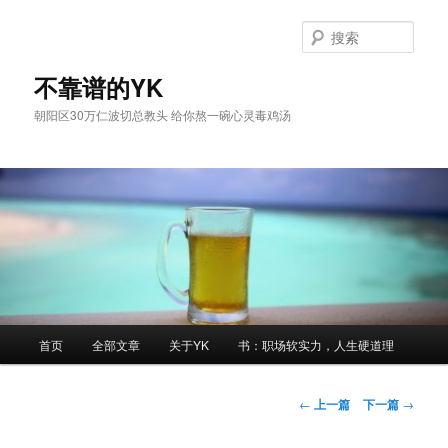
跳
至
搜
主
索
内
不靠谱的YK
容
朝阳区30万仁波切总教头 给你熬一碗心灵毒鸡汤
区
域
主
首页
全部文章
关于YK
书：职场软实力，人生硬道理
页
文
←
上一篇
下一篇
→
章
导