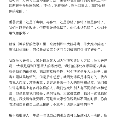
四两拨千斤地回信说：“不怕，不着急哈，别当回事儿，我们会帮
你搞定的。”
番薯叹道：还是丫毒啊。再客气，还是你错了你错了就是你错了。
我们可以帮你改正，但终归还是你错了。你也承认你错了，否则干
嘛气急败坏？
就像《编辑部的故事》里，余德利和牛大姐斗嘴，牛大姐冷笑道：
没说到你痛处，何必暴跳如雷？这句台词被我们引用了好多年。
我跟汪大夫聊天，说起最近某人因为写博客遭到人讨厌，汪大夫也
说：“大概是碰到了那些人的痛处吧。”我们的痛处在哪里呢？其实
就是我们的价值观。我以前觉得奇怪，写个博客是多大正经事，值
当血雨腥风地怄气。但是后来想想，就因为博客是非官方的，代表
着私人态度，才更偏激，更容易暴露一个人的性格和品质。我们都
知道这世界上有各种各样的人，我们也允许别人有不同的性格和想
法，但是真要我们接受，谈何容易。大家都觉得，我只不过说我的
观点，我没逼你接受啊？可是当大家价值观截然不同的时候，你自
管沾沾自喜说自己是正确的，不就等于说别人是错的吗？
用不着批评人，单是一味说自己的观点也可以招致别人不满的。所