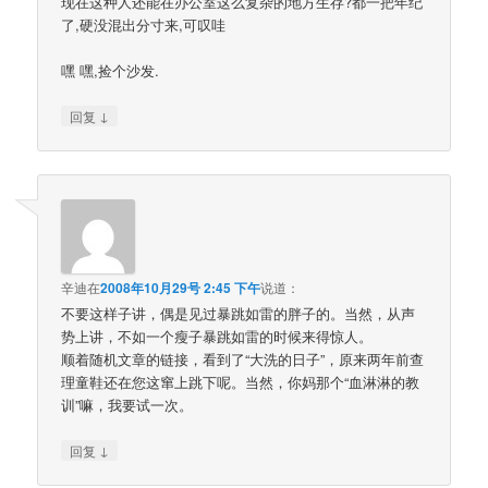
现在这种人还能在办公室这么复杂的地方生存?都一把年纪
了,硬没混出分寸来,可叹哇
嘿 嘿,捡个沙发.
↓
回复
辛迪
在
2008年10月29号 2:45 下午
说道：
不要这样子讲，偶是见过暴跳如雷的胖子的。当然，从声
势上讲，不如一个瘦子暴跳如雷的时候来得惊人。
顺着随机文章的链接，看到了“大洗的日子”，原来两年前查
理童鞋还在您这窜上跳下呢。当然，你妈那个“血淋淋的教
训”嘛，我要试一次。
↓
回复