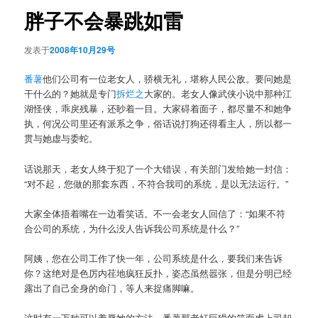
航
胖子不会暴跳如雷
发表于
2008年10月29号
番薯
他们公司有一位老女人，骄横无礼，堪称人民公敌。要问她是
干什么的？她就是专门
拆烂之
大家的。老女人像武侠小说中那种江
湖怪侠，乖戾残暴，还眇着一目。大家碍着面子，都尽量不和她争
执，何况公司里还有派系之争，俗话说打狗还得看主人，所以都一
贯与她虚与委蛇。
话说那天，老女人终于犯了一个大错误，有关部门发给她一封信：
“对不起，您做的那套东西，不符合我司的系统，是以无法运行。”
大家全体捂着嘴在一边看笑话。不一会老女人回信了：“如果不符
合公司的系统，为什么没人告诉我公司系统是什么？”
阿姨，您在公司工作了快一年，公司系统是什么，要我们来告诉
你？这绝对是色厉内荏地疯狂反扑，姿态虽然嚣张，但是分明已经
露出了自己全身的命门，等人来捉痛脚嘛。
这时有一万种可以羞辱她的方法，番薯那老奸巨猾的笑面虎上司却