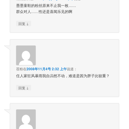
墨墨童鞋的粉丝原来不止我一枚……
群众对人……性还是喜闻乐见的啊
↓
回复
苕粉
在
2008年11月4号 2:32 上午
说道：
任人家狂风暴雨我自岿然不动，难道是因为胖子比较重？
↓
回复