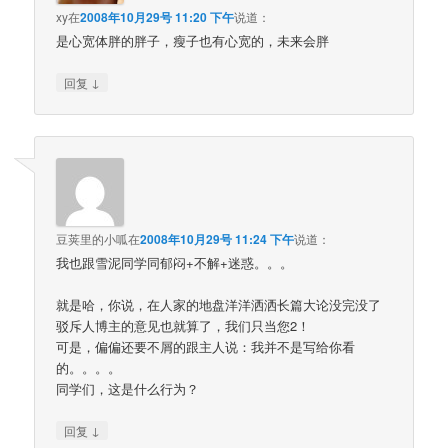
xy
在
2008年10月29号 11:20 下午
说道：
是心宽体胖的胖子，瘦子也有心宽的，未来会胖
↓
回复
豆荚里的小呱
在
2008年10月29号 11:24 下午
说道：
我也跟雪泥同学同郁闷+不解+迷惑。。。
就是哈，你说，在人家的地盘洋洋洒洒长篇大论没完没了
驳斥人博主的意见也就算了，我们只当您2！
可是，偏偏还要不屑的跟主人说：我并不是写给你看
的。。。。
同学们，这是什么行为？
↓
回复