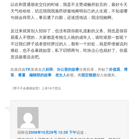
以在和普通朋友交往的时候，我是不太赞成畅所欲言的，最好今天
天气哈哈哈，切忌我我我激昂骄傲地阐明自己的人生观，不知道哪
句就会得罪人，事后遭了白眼，还迷惑地说：我没招她啊。
反过来就算别人招你了，也没有跟你赔礼道歉的义务。我也是很容
易看人不惯的，大家都是有独立人格的成年人，谁吃谁那一套呢？
不过我们胖子或者曾经胖过的人，都有一个好处，就是即便被说到
痛处，也不会暴跳如雷，私下叨唠两句，吃块点心也就好了。你愿
意说接着说去吧。
此条目由
YK
发表在
八卦阵
、
办公室的故事
分类目录，并贴了
价值观
、
博
客
、
番薯
、
编辑部的故事
、
老女人
标签。将
固定链接
加入收藏夹。
《
胖子不会暴跳如雷
》上有16个想法
回眸
在
2008年10月29号 12:39 下午
说道：