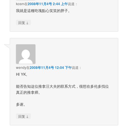
kosm
在
2008年11月4号 2:44 上午
说道：
我就是這種吃塊點心笑笑的胖子。
↓
回复
wendy
在
2008年11月4号 12:04 下午
说道：
HI YK,
能否告知这位推拿汪大夫的联系方式，很想在多伦多找位
真正的推拿师。
多谢。
↓
回复