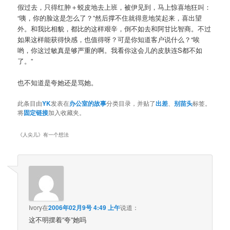
假过去，只得红肿＋蜕皮地去上班，被伊见到，马上惊喜地狂叫：
“咦，你的脸这是怎么了？”然后撑不住就得意地笑起来，喜出望
外。和我比相貌，都比的这样艰辛，倒不如去和阿甘比智商。不过
如果这样能获得快感，也值得呀？可是你知道客户说什么？“唉
哟，你这过敏真是够严重的啊。我看你这会儿的皮肤连S都不如
了。”
也不知道是夸她还是骂她。
此条目由
YK
发表在
办公室的故事
分类目录，并贴了
出差
、
别苗头
标签。
将
固定链接
加入收藏夹。
《
人尖儿
》有一个想法
Ivory
在
2006年02月9号 4:49 上午
说道：
这不明摆着”夸”她吗