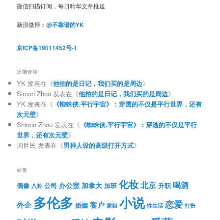
微信扫描订阅，每日精华文章推送
新浪微博：
@不靠谱的YK
京ICP备19011452号-1
近期评论
YK
发表在《
他拍的是日记，我们买的是周边
》
Simon Zhou
发表在《
他拍的是日记，我们买的是周边
》
YK
发表在《
《蜘蛛侠.平行宇宙》：穿透的不仅是平行世界，还有
次元壁
》
Shimin Zhou
发表在《
《蜘蛛侠.平行宇宙》：穿透的不仅是平行
世界，还有次元壁
》
周世民
发表在《
男神人设的高级打开方式
》
标签
化妆
北京
喝酒
办公室
加拿大
偶像
公司
加班
升职
八卦
多伦多
小说
恋爱
客户
外企
婚姻
性生活
打扮
家姐