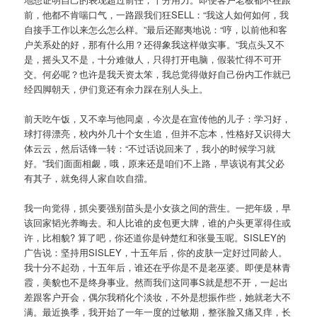
前，他都不肯喘口气，一路跟我们狂SELL：“我这人如何如何，我
自接手工作以来怎么怎么样。”最后还鄙夷地说：“哼，以前他和客
户关系处的好，那有什么用？还得象我这样做实事。”我点头又不
是，摇头又不是，十分难做人，只得打开电脑，假装忙得不可开
交。何必呢？也许是我天资太笨，我总觉得做好自己份内工作就已
经四脚朝天，伊们竟还有余力踩在别人头上。
前天吃午饭，又不幸与他同桌，今次是在宣传他的儿子：学习好，
球打得漂亮，校内外几十个女生追，但并不忘本，性格好又识得大
体云云，然后话锋一转：“不过话说回来了，我小的时候学习就
好。”我们面面相觑，哦，原来还是咱们不上路，早该说有其父必
有其子，就免得人家自吹自擂。
我一向觉得，抓尖要强别苗头是小女孩之间的营生。一把年级，早
该回家韬光养晦去。和人比谁的皮包更大牌，谁的户头更罩得住或
许，比相貌? 算了吧，你还道你是钟楚红和张曼玉呢。SISLEY的
广告说：坚持用SISLEY，十五年后，你的皮肤一定好过同龄人。
我十分不起劲，十五年后，谁还在乎你是不是老巫婆。即便是林青
霞，美貌也不是终身事业。然而我们这同事S就是想不开，一起出
差跟客户开会，偶尔我稍化个淡妆，不外是想振作些，她就老大不
满。最近换季，我开始了一年一度的过敏期，整张脸又痛又痒，长