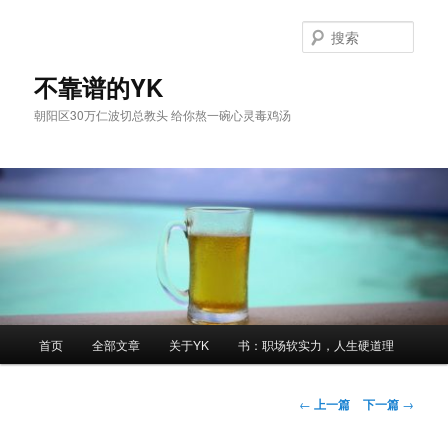
跳
至
搜
主
索
内
不靠谱的YK
容
朝阳区30万仁波切总教头 给你熬一碗心灵毒鸡汤
区
域
主
首页
全部文章
关于YK
书：职场软实力，人生硬道理
页
文
←
上一篇
下一篇
→
章
导