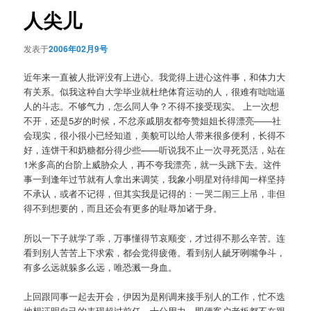
航
人尖儿
发表于
2006年02月9号
近年来一直被人批评没有上进心。我觉得上进心这件事，和体力大
有关系。似我这种自大学毕业就杜绝体育运动的人，很难有咄咄逼
人的斗志。不够气力，怎么同人争？不得不接受现实。 上一次想
不开，还是5岁的时候，不忿亲戚朋友都夸赞姐姐长得漂亮——社
会现实，很小很小已经知道，美貌可以给人带来很多便利，长得不
好，连饼干和奶糖都分得少些——听说我不止一次寻死觅活，站在
1米多高的台阶上威胁众人，再不夸我漂亮，就一头跳下去。这件
事一到逢年过节就有人拿出来调笑，我象小明星对待绯闻一样坚持
不承认，或者不记得，但其实我是记得的：一哭二闹三上吊，非但
得不到想要的，而且还会有更多的耻辱加诸于身。
所以一下子就学了乖，万事懂得节哀顺变，才过得不那么辛苦。连
看到别人苦苦上下求索，都会觉得疲倦。看到别人龇牙咧嘴争斗，
有多么远就躲多么远，唯恐溅一身血。
上回跟同事一起去开会，伊因为是刚调来接手别人的工作，忙不迭
地想证明自己的表现超过前任，十分用力。即便客户老板都不在跟