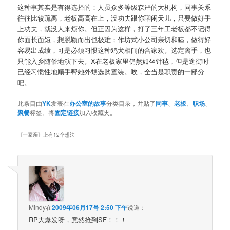
这种事其实是有得选择的：人员众多等级森严的大机构，同事关系
往往比较疏离，老板高高在上，没功夫跟你聊闲天儿，只要做好手
上功夫，就没人来烦你。但正因为这样，打了三年工老板都不记得
你面长面短，想脱颖而出也极难；作坊式小公司亲切和睦，做得好
容易出成绩，可是必须习惯这种鸡犬相闻的合家欢。选定离手，也
只能入乡随俗地演下去。X在老板家里仍然如坐针毡，但是逛街时
已经习惯性地顺手帮她外甥选购童装。唉，全当是职责的一部分
吧。
此条目由
YK
发表在
办公室的故事
分类目录，并贴了
同事
、
老板
、
职场
、
聚餐
标签。将
固定链接
加入收藏夹。
《
一家亲
》上有12个想法
Mindy
在
2009年06月17号 2:50 下午
说道：
RP大爆发呀，竟然抢到SF！！！