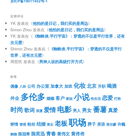
京ICP备19011452号-1
近期评论
YK
发表在《
他拍的是日记，我们买的是周边
》
Simon Zhou
发表在《
他拍的是日记，我们买的是周边
》
YK
发表在《
《蜘蛛侠.平行宇宙》：穿透的不仅是平行世界，还有
次元壁
》
Shimin Zhou
发表在《
《蜘蛛侠.平行宇宙》：穿透的不仅是平行
世界，还有次元壁
》
周世民
发表在《
男神人设的高级打开方式
》
标签
化妆
北京
喝酒
办公室
加拿大
偶像
公司
加班
升职
八卦
多伦多
小说
恋爱
客户
外企
婚姻
性生活
打扮
家姐
电影
番薯
时尚
爱情
歌词
男女
真爱
男人
浪漫
职场
老板
结婚
胖子
粉丝
英语
矫情
许巍
管理
美女
荷尔蒙
青春
陈奕迅
黄伟文
黄佟佟
陈冠希
购物