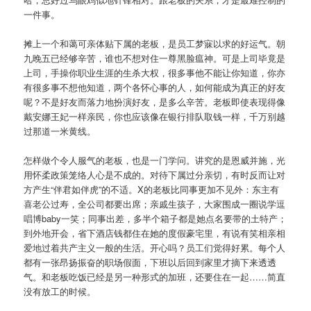
一件事。
摊上一个和蔼可亲体贴下属的老板，是员工梦寐以求的好运气。朝
九晚五已经够辛苦，谁也不想对住一尊黑脸瘟神。可是上司毕竟是
上司，手操你职业生涯的生杀大权，很多事他不能让你知道，你亦
有很多事不想他知道，两个各怀心事的人，如何能成为真正的好友
呢？不是好友而落力地扮演好友，是多么辛苦。老板即使表现得像
戴安娜王妃一样亲民，你也应该像在银行排队取钱一样，千万别越
过那道一米黄线。
怎样做个令人服气的老板，也是一门学问。讲究的是恩威并施，光
用怀柔政策笼络人心是不成的。对待下属过分亲切，有时反而让对
方产生“伴君如伴虎”的不适。X的老板比同事更加不见外：东主有
喜老公过寿，全公司都要出席；亲戚生孩子，大家围成一圈说学逗
唱博baby一笑；同事出差，多半个箱子都是她点名要带的土特产；
到外地开会，省下酒店钱都住在她的度假豪宅里，有说有笑相亲相
爱地过着共产主义一般的生活。开心吗？员工们觉得好累。每个人
都有一张昂扬振奋的职场假面，下班以后回到家里才摘下来透透
气。和老板吃饭已经是另一种形式的加班，还要住在一起……简直
没有放工的时候。