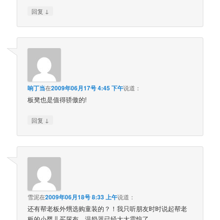
↓
回复
响丁当
在
2009年06月17号 4:45 下午
说道：
板凳也是值得骄傲的!
↓
回复
雪泥
在
2009年06月18号 8:33 上午
说道：
还有帮老板外甥选购童装的？！我只听朋友时时说起帮老
板的小婴儿买尿布、温奶器已经大大震惊了。