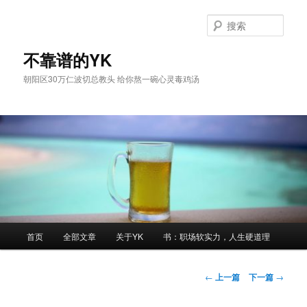
跳
至
搜
主
索
内
不靠谱的YK
容
朝阳区30万仁波切总教头 给你熬一碗心灵毒鸡汤
区
域
主
首页
全部文章
关于YK
书：职场软实力，人生硬道理
页
文
←
上一篇
下一篇
→
章
导