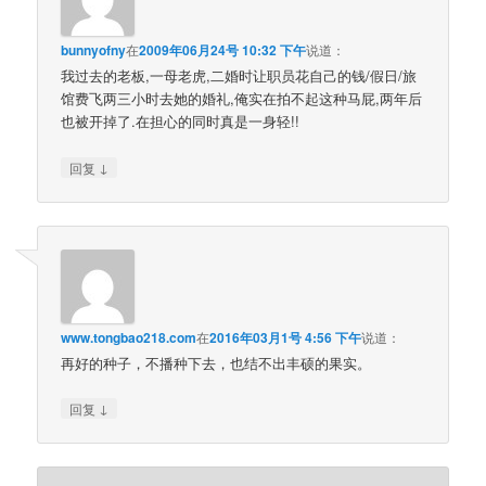
bunnyofny
在
2009年06月24号 10:32 下午
说道：
我过去的老板,一母老虎,二婚时让职员花自己的钱/假日/旅
馆费飞两三小时去她的婚礼,俺实在拍不起这种马屁,两年后
也被开掉了.在担心的同时真是一身轻!!
↓
回复
www.tongbao218.com
在
2016年03月1号 4:56 下午
说道：
再好的种子，不播种下去，也结不出丰硕的果实。
↓
回复