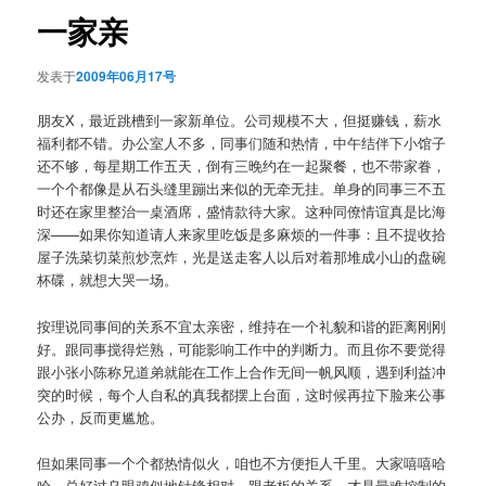
航
一家亲
发表于
2009年06月17号
朋友X，最近跳槽到一家新单位。公司规模不大，但挺赚钱，薪水
福利都不错。办公室人不多，同事们随和热情，中午结伴下小馆子
还不够，每星期工作五天，倒有三晚约在一起聚餐，也不带家眷，
一个个都像是从石头缝里蹦出来似的无牵无挂。单身的同事三不五
时还在家里整治一桌酒席，盛情款待大家。这种同僚情谊真是比海
深——如果你知道请人来家里吃饭是多麻烦的一件事：且不提收拾
屋子洗菜切菜煎炒烹炸，光是送走客人以后对着那堆成小山的盘碗
杯碟，就想大哭一场。
按理说同事间的关系不宜太亲密，维持在一个礼貌和谐的距离刚刚
好。跟同事搅得烂熟，可能影响工作中的判断力。而且你不要觉得
跟小张小陈称兄道弟就能在工作上合作无间一帆风顺，遇到利益冲
突的时候，每个人自私的真我都摆上台面，这时候再拉下脸来公事
公办，反而更尴尬。
但如果同事一个个都热情似火，咱也不方便拒人千里。大家嘻嘻哈
哈，总好过乌眼鸡似地针锋相对。跟老板的关系，才是最难控制的