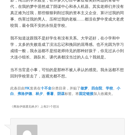
代，在我的梦中居然成了阴谋中心和杀人机器。其实老师们并没有
真正难为过我，那些狠狠剥削过我的资本主义企业、算计过我的同
事、伤害过我的男人、压榨过我的老板……都没在梦中变成大老虎
咬我，最令我不安的永恒是学校。
我不知道这跟我不是好学生有没有关系。大学还好，在小学和中
学，太多的失败造成了没法忘记和挽回的屈辱感。也不光因为学习
成绩一般，我永远都不是招老师待见的那种好孩子，你见过从小到
大连小组长、路队长、课代表都没当过的人么？我就是。
当不当官是小事，可怕的是那种不被人承认的感觉。我永远都不想
回到学校里去了，连观光都不想。
此条目由
YK
发表在
十不全
分类目录，并贴了
做梦
、
四合院
、
学校
、
小
白
、
弗洛伊德
、
林夕
、
番薯
、
阴谋
标签。将
固定链接
加入收藏夹。
《
弗洛伊德遇见林夕
》上有21个想法