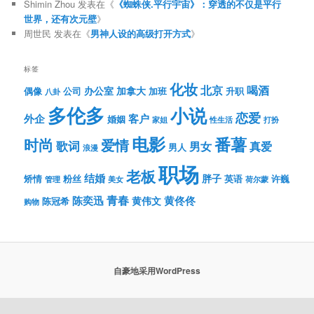
Shimin Zhou
发表在《
《蜘蛛侠.平行宇宙》：穿透的不仅是平行
世界，还有次元壁
》
周世民
发表在《
男神人设的高级打开方式
》
标签
化妆
北京
喝酒
办公室
加拿大
偶像
公司
加班
升职
八卦
多伦多
小说
恋爱
客户
外企
婚姻
性生活
打扮
家姐
电影
番薯
时尚
爱情
歌词
男女
真爱
男人
浪漫
职场
老板
结婚
胖子
粉丝
英语
矫情
许巍
管理
美女
荷尔蒙
青春
陈奕迅
黄伟文
黄佟佟
陈冠希
购物
自豪地采用WordPress