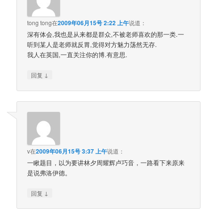
tong tong
在
2009年06月15号 2:22 上午
说道：
深有体会,我也是从来都是群众,不被老师喜欢的那一类.一
听到某人是老师就反胃,觉得对方魅力荡然无存.
我人在英国,一直关注你的博.有意思.
↓
回复
v
在
2009年06月15号 3:37 上午
说道：
一瞅题目，以为要讲林夕周耀辉卢巧音，一路看下来原来
是说弗洛伊德。
↓
回复