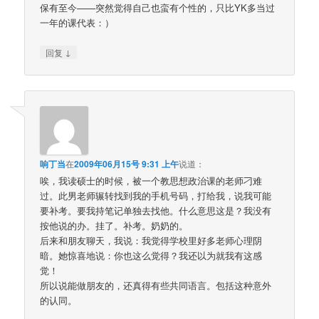
保有至今——突然觉得自己也蛮有个性的，只比YK多当过
一年的课代表：）
↓
回复
响丁当
在
2009年06月15号 9:31 上午
说道：
唉，我读硕士的时候，被一个教思想政治课的老师刁难
过。此男老师辗转找到我的手机号码，打给我，说我可能
要补考。要我持笔记单独去找他。什么意思这是？我没有
按他说的办。挂了。补考。奶奶的。
后来和朋友聊天，我说：我觉得学校里好多老师心理阴
暗。她惊喜地说：你也这么觉得？我还以为就我有这感
觉！
所以说能做朋友的，还真得有些共同语言。包括这种意外
的认同。