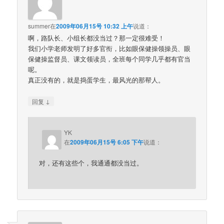
summer
在
2009年06月15号 10:32 上午
说道：
啊，路队长、小组长都没当过？那一定很难受！
我们小学老师发明了好多官衔，比如眼保健操领操员、眼
保健操监督员、课文领读员，全班每个同学几乎都有官当
呢。
真正没有的，就是捣蛋学生，最风光的那帮人。
↓
回复
YK
在
2009年06月15号 6:05 下午
说道：
对，还有这些个，我通通都没当过。