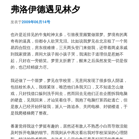
航
弗洛伊德遇见林夕
发表于
2009年06月14号
也许是近排见的牛鬼蛇神太多，引致夜里频繁做噩梦。梦境有的离
奇有的逼真，但都令人欲哭无泪。比如说我梦见在北京租了一个简
易四合院住，房东很难缠，三天两头登门来烦我，还带着两桌亲戚
到我家摆酒，席间大孩子闹小孩子哭，我满肚子道理但是惹她不
起，只好在一旁赔笑。梦里太折磨了，醒来之后虽然发觉一切是假
的，也已经精疲力尽。
我还做了一个噩梦，梦见在学校里，无意间发现了很多惊人阴谋，
包括校长杀人，我很紧张，唯恐他们杀我灭口，又不知道怎么做
戏，只好找借口躲到洗手间去，然而回去见他们正在企图拆我电脑
的硬盘，见我回来，才讪笑着住手。我抱了电脑打算四处逃亡，但
是敌人已经开始怀疑我，派人一路追杀、关闭电梯、封锁楼道，于
是我爬楼梯爬了整夜。
番薯觉得我这个梦挺有趣的，居然还有敌人不熟悉小白而导致没能
及时拆开电脑的细节。而我则从中再次看出我对学校深深的心理阴
影，纯洁的学术殿堂，在许多人心目中象征着美好闲适的青春年