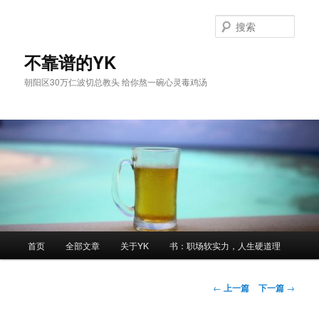
跳
至
搜
主
索
内
不靠谱的YK
容
朝阳区30万仁波切总教头 给你熬一碗心灵毒鸡汤
区
域
主
首页
全部文章
关于YK
书：职场软实力，人生硬道理
页
文
←
上一篇
下一篇
→
章
导