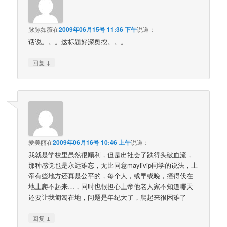
脉脉如薇
在
2009年06月15号 11:36 下午
说道：
话说。。。这标题好深奥挖。。。
↓
回复
爱美丽
在
2009年06月16号 10:46 上午
说道：
我就是学校里虽然很顺利，但是出社会了跌得头破血流，
那种感觉也是永远难忘，无比同意maylivip同学的说法，上
帝有些地方还真是公平的，每个人，或早或晚，撞得伏在
地上爬不起来…，同时也很担心上帝他老人家不知道哪天
还要让我匍匐在地，问题是年纪大了，爬起来很困难了
↓
回复