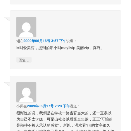
yjj
在
2009年06月16号 3:57 下午
说道：
ls叫爱美丽，提到的那个叫maylivip-美丽vip，真巧。
↓
回复
小贝
在
2009年06月17号 2:23 下午
说道：
很惭愧的说，我倒是在学校一路当官当大的，还一直误以
为自己不太讨嫌，可是出社会以后完全失败，正正“可怕的
是那种不被人承认的感觉”。所以，潜水看YK的文字很久