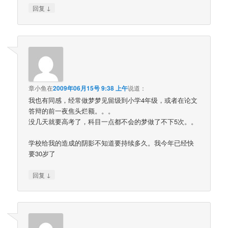
↓
回复
章小鱼
在
2009年06月15号 9:38 上午
说道：
我也有同感，经常做梦梦见留级到小学4年级，或者在论文
答辩的前一夜焦头烂额。。。
没几天就要高考了，科目一点都不会的梦做了不下5次。。
学校给我的造成的阴影不知道要持续多久。我今年已经快
要30岁了
↓
回复