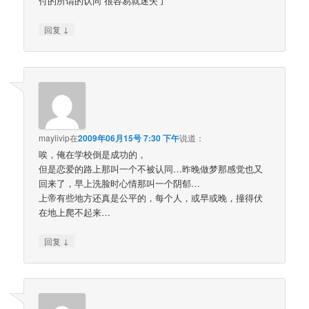
付的所谓的认同 很容易就迷失了
↓
回复
maylivip
在
2009年06月15号 7:30 下午
说道：
唉，俺在学校倒是成功的，
但是恋爱的路上那叫一个不被认同…昨晚做梦那感觉也又
回来了，早上洗脸时心情那叫一个阴郁…
上帝有些地方还真是公平的，每个人，或早或晚，撞得伏
在地上爬不起来…
↓
回复