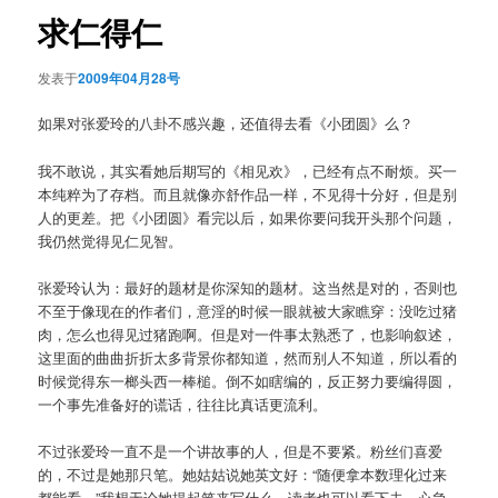
航
求仁得仁
发表于
2009年04月28号
如果对张爱玲的八卦不感兴趣，还值得去看《小团圆》么？
我不敢说，其实看她后期写的《相见欢》，已经有点不耐烦。买一
本纯粹为了存档。而且就像亦舒作品一样，不见得十分好，但是别
人的更差。把《小团圆》看完以后，如果你要问我开头那个问题，
我仍然觉得见仁见智。
张爱玲认为：最好的题材是你深知的题材。这当然是对的，否则也
不至于像现在的作者们，意淫的时候一眼就被大家瞧穿：没吃过猪
肉，怎么也得见过猪跑啊。但是对一件事太熟悉了，也影响叙述，
这里面的曲曲折折太多背景你都知道，然而别人不知道，所以看的
时候觉得东一榔头西一棒槌。倒不如瞎编的，反正努力要编得圆，
一个事先准备好的谎话，往往比真话更流利。
不过张爱玲一直不是一个讲故事的人，但是不要紧。粉丝们喜爱
的，不过是她那只笔。她姑姑说她英文好：“随便拿本数理化过来
都能看。”我想无论她提起笔来写什么，读者也可以看下去。心急