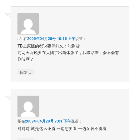
s2s
在
2009年04月28号 10:16 上午
说道：
TB上原版的都说要等好久才能到货
前两天听说要在大陆了出简体版了，我嘀咕着，会不会有
删节啊？
↓
回复
颦
在
2009年04月28号 7:01 下午
说道：
对对对 就是这么矛盾 一边想要看 一边又舍不得看