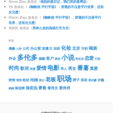
Simon Zhou
发表在《
他拍的是日记，我们买的是周边
》
YK
发表在《
《蜘蛛侠.平行宇宙》：穿透的不仅是平行世界，还有
次元壁
》
Shimin Zhou
发表在《
《蜘蛛侠.平行宇宙》：穿透的不仅是平行
世界，还有次元壁
》
周世民
发表在《
男神人设的高级打开方式
》
标签
化妆
北京
喝酒
办公室
加拿大
偶像
公司
加班
升职
八卦
多伦多
小说
恋爱
客户
外企
婚姻
性生活
打扮
家姐
电影
番薯
时尚
爱情
歌词
男女
真爱
男人
浪漫
职场
老板
结婚
胖子
粉丝
英语
矫情
许巍
管理
美女
荷尔蒙
青春
陈奕迅
黄伟文
黄佟佟
陈冠希
购物
自豪地采用WordPress