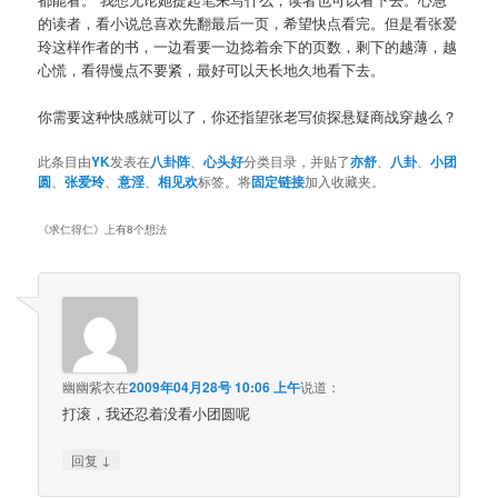
的读者，看小说总喜欢先翻最后一页，希望快点看完。但是看张爱
玲这样作者的书，一边看要一边捻着余下的页数，剩下的越薄，越
心慌，看得慢点不要紧，最好可以天长地久地看下去。
你需要这种快感就可以了，你还指望张老写侦探悬疑商战穿越么？
此条目由
YK
发表在
八卦阵
、
心头好
分类目录，并贴了
亦舒
、
八卦
、
小团
圆
、
张爱玲
、
意淫
、
相见欢
标签。将
固定链接
加入收藏夹。
《
求仁得仁
》上有8个想法
幽幽紫衣
在
2009年04月28号 10:06 上午
说道：
打滚，我还忍着没看小团圆呢
↓
回复