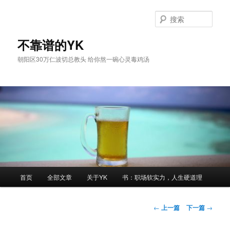
跳
至
搜
主
索
内
不靠谱的YK
容
朝阳区30万仁波切总教头 给你熬一碗心灵毒鸡汤
区
域
主
首页
全部文章
关于YK
书：职场软实力，人生硬道理
页
文
←
上一篇
下一篇
→
章
导