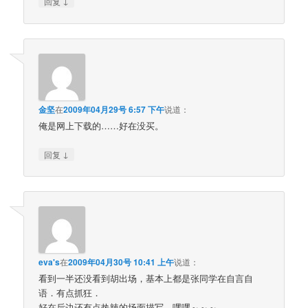
↓
回复
金坚
在
2009年04月29号 6:57 下午
说道：
俺是网上下载的……好在没买。
↓
回复
eva's
在
2009年04月30号 10:41 上午
说道：
看到一半还没看到胡出场，基本上都是张同学在自言自
语．有点抓狂．
好在后边还有点热辣的场面描写．嘿嘿～～～