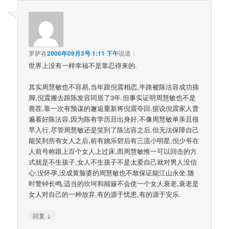
罗萨
在
2006年09月3号 1:11 下午
说道：
世界上没有一样幸福不是靠忍得来的.
其实周慧敏也不容易,当年跟倪震相恋,半路被陈法容成功插
脚,倪震搬去跟陈发容同居了3年.但事实证明周慧敏也不是
善茬,靠一次有预谋的邂逅重新将倪震夺回.据说倪震家人普
遍看好陈法容,因为陈有学历且出身好,不像周慧敏单亲且很
早入行.尽管周慧敏还是笑到了陈法容之后.但无法保障自己
能笑到所有女人之后,前有姚乐碧后有三流小明星,倪少爷在
人前号称跟上百个女人上过床,而周慧敏惟一可以回击的方
式就是不生孩子,女人不生孩子不是太爱自己就对男人没信
心.没怀孕,没成黄脸婆的周慧敏也不敢保证能江山永坐.随
时警钟长鸣,适当的坎坷和颠簸不会使一个女人衰老,衰老是
女人对自己的一种放弃,有的源于忧患,有的源于安乐.
↓
回复