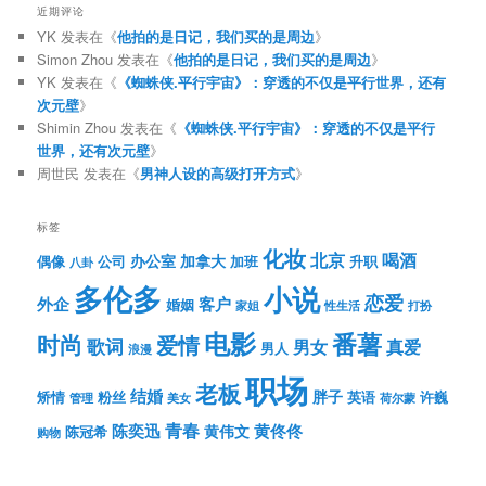
近期评论
YK
发表在《
他拍的是日记，我们买的是周边
》
Simon Zhou
发表在《
他拍的是日记，我们买的是周边
》
YK
发表在《
《蜘蛛侠.平行宇宙》：穿透的不仅是平行世界，还有
次元壁
》
Shimin Zhou
发表在《
《蜘蛛侠.平行宇宙》：穿透的不仅是平行
世界，还有次元壁
》
周世民
发表在《
男神人设的高级打开方式
》
标签
化妆
北京
喝酒
办公室
加拿大
偶像
公司
加班
升职
八卦
多伦多
小说
恋爱
客户
外企
婚姻
性生活
打扮
家姐
电影
番薯
时尚
爱情
歌词
男女
真爱
男人
浪漫
职场
老板
结婚
胖子
粉丝
英语
矫情
许巍
管理
美女
荷尔蒙
青春
陈奕迅
黄伟文
黄佟佟
陈冠希
购物