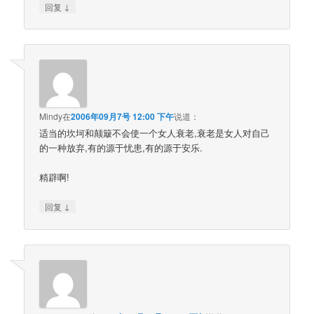
↓
回复
Mindy
在
2006年09月7号 12:00 下午
说道：
适当的坎坷和颠簸不会使一个女人衰老,衰老是女人对自己
的一种放弃,有的源于忧患,有的源于安乐.
精辟啊!
↓
回复