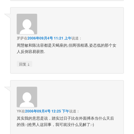
罗萨
在
2006年09月4号 11:21 上午
说道：
周慧敏和陈法容都是天蝎座的,但两强相遇,姿态低的那个女
人反倒容易获胜.
↓
回复
YK
在
2006年09月4号 12:25 下午
说道：
其实我的意思是说，踏实过日子比在外面搏杀当什么天后
的强:-)抢男人这回事，我可就没什么见解了:-)