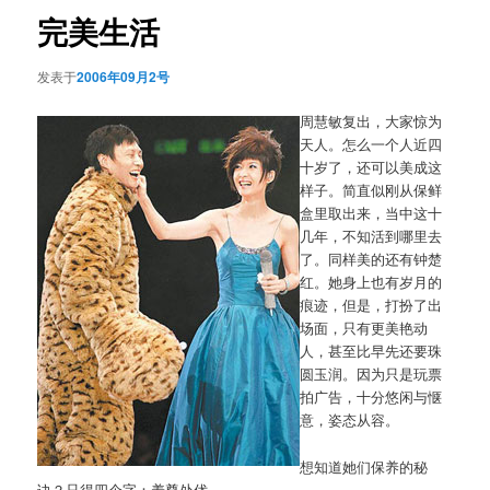
航
完美生活
发表于
2006年09月2号
周慧敏复出，大家惊为
天人。怎么一个人近四
十岁了，还可以美成这
样子。简直似刚从保鲜
盒里取出来，当中这十
几年，不知活到哪里去
了。同样美的还有钟楚
红。她身上也有岁月的
痕迹，但是，打扮了出
场面，只有更美艳动
人，甚至比早先还要珠
圆玉润。因为只是玩票
拍广告，十分悠闲与惬
意，姿态从容。
想知道她们保养的秘
诀？只得四个字：养尊处优。