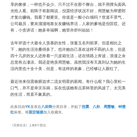
享的奢侈，一样也不会少。只不过不在那个舞台，就不用撑头面风
光给人看。前阵子有新闻说，倪震经济状况不好，周慧敏为帮爱郎
才复出赚钱。我看了都要笑。你道是一般小白领吗？世道不景气，
公司裁员，要灰溜溜地靠女友赚钱养活，人家的爹地是倪匡哎。还
有，小贪讲话：她多幸福啊，她管亦舒叫姑姑！
去年评选十大最令人羡慕的女性，张曼玉名列前茅。但是相比之
下，她的生活沧桑得多了。也许她自己喜欢这样不羁的人生，但是
四十几岁的女人还拎着一只皮箱生活，还在情路上奔波，浪漫之余
总觉有点凄凉。我还是艳羡周慧敏。虽然我没有天真到认为她的生
活内里也十全十美，但是，有这样的表象，已经够让人眼红了。
最近传来倪震偷腥追求二流女明星的新闻。有什么呢？我心里松一
口气，并不是幸灾乐祸，实在也该她有点茶杯里的风波了。太完美
的生活，简直不象真的。
此条目由
YK
发表在
八卦阵
分类目录，并贴了
倪震
、
八卦
、
周慧敏
、
钟楚
红
标签。将
固定链接
加入收藏夹。
《
完美生活
》上有8个想法