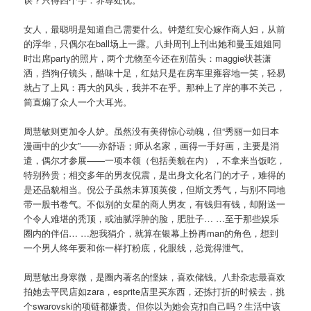
女人，最聪明是知道自己需要什么。钟楚红安心嫁作商人妇，从前
的浮华，只偶尔在ball场上一露。八卦周刊上刊出她和曼玉姐姐同
时出席party的照片，两个尤物至今还在别苗头：maggie状甚潇
洒，挡狗仔镜头，酷味十足，红姑只是在房车里雍容地一笑，轻易
就占了上风：再大的风头，我并不在乎。那种上了岸的事不关己，
简直煽了众人一个大耳光。
周慧敏则更加令人妒。虽然没有美得惊心动魄，但“秀丽一如日本
漫画中的少女”——亦舒语；师从名家，画得一手好画，主要是消
遣，偶尔才参展——一项本领（包括美貌在内），不拿来当饭吃，
特别矜贵；相交多年的男友倪震，是出身文化名门的才子，难得的
是还品貌相当。倪公子虽然未算顶英俊，但斯文秀气，与别不同地
带一股书卷气。不似别的女星的商人男友，有钱归有钱，却附送一
个令人难堪的秃顶，或油腻浮肿的脸，肥肚子… …至于那些娱乐
圈内的伴侣… …恕我狷介，就算在银幕上扮再man的角色，想到
一个男人终年要和你一样打粉底，化眼线，总觉得泄气。
周慧敏出身寒微，是圈内著名的悭妹，喜欢储钱。八卦杂志最喜欢
拍她去平民店如zara，esprite店里买东西，还拣打折的时候去，挑
个swarovski的项链都嫌贵。但你以为她会克扣自己吗？生活中该