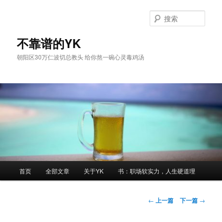
跳
至
搜
主
索
内
不靠谱的YK
容
朝阳区30万仁波切总教头 给你熬一碗心灵毒鸡汤
区
域
主
首页
全部文章
关于YK
书：职场软实力，人生硬道理
页
文
←
上一篇
下一篇
→
章
导