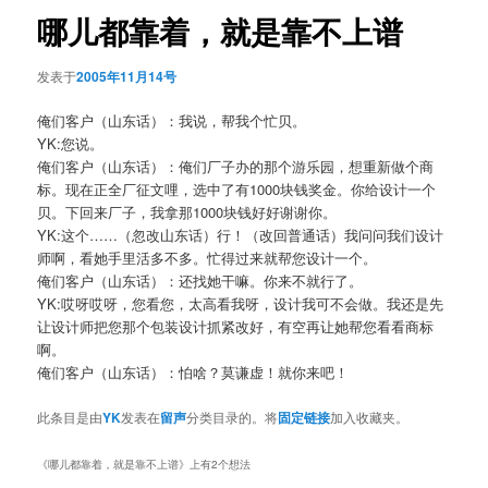
航
哪儿都靠着，就是靠不上谱
发表于
2005年11月14号
俺们客户（山东话）：我说，帮我个忙贝。
YK:您说。
俺们客户（山东话）：俺们厂子办的那个游乐园，想重新做个商
标。现在正全厂征文哩，选中了有1000块钱奖金。你给设计一个
贝。下回来厂子，我拿那1000块钱好好谢谢你。
YK:这个……（忽改山东话）行！（改回普通话）我问问我们设计
师啊，看她手里活多不多。忙得过来就帮您设计一个。
俺们客户（山东话）：还找她干嘛。你来不就行了。
YK:哎呀哎呀，您看您，太高看我呀，设计我可不会做。我还是先
让设计师把您那个包装设计抓紧改好，有空再让她帮您看看商标
啊。
俺们客户（山东话）：怕啥？莫谦虚！就你来吧！
此条目是由
YK
发表在
留声
分类目录的。将
固定链接
加入收藏夹。
《
哪儿都靠着，就是靠不上谱
》上有2个想法