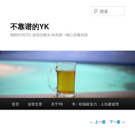
跳
至
搜
主
索
内
不靠谱的YK
容
朝阳区30万仁波切总教头 给你熬一碗心灵毒鸡汤
区
域
主
首页
全部文章
关于YK
书：职场软实力，人生硬道理
页
文
←
上一篇
下一篇
→
章
导