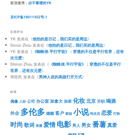
新浪微博：
@不靠谱的YK
京ICP备19011452号-1
近期评论
YK
发表在《
他拍的是日记，我们买的是周边
》
Simon Zhou
发表在《
他拍的是日记，我们买的是周边
》
YK
发表在《
《蜘蛛侠.平行宇宙》：穿透的不仅是平行世界，还有
次元壁
》
Shimin Zhou
发表在《
《蜘蛛侠.平行宇宙》：穿透的不仅是平行
世界，还有次元壁
》
周世民
发表在《
男神人设的高级打开方式
》
标签
化妆
北京
喝酒
办公室
加拿大
偶像
公司
加班
升职
八卦
多伦多
小说
恋爱
客户
外企
婚姻
性生活
打扮
家姐
电影
番薯
时尚
爱情
歌词
男女
真爱
男人
浪漫