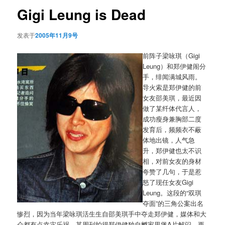
航
Gigi Leung is Dead
发表于
2005年11月9号
前阵子梁咏琪（Gigi
Leung）和郑伊健闹分
手，绯闻满城风雨。
导火索是郑伊健的前
女友邵美琪，最近因
做了某纤体代言人，
成功瘦身兼胸部二度
发育后，频频衣不蔽
体地出镜，人气急
升，郑伊健也太不识
相，对前女友的身材
夸赞了几句，于是惹
怒了现任女友Gigi
Leung。这段的“双琪
夺面”的三角公案出名
惨烈，因为当年梁咏琪活生生自邵美琪手中夺走郑伊健，媒体和大
众都有点幸灾乐祸，某周刊拍得郑伊健独自孵家里煲A片解闷，更