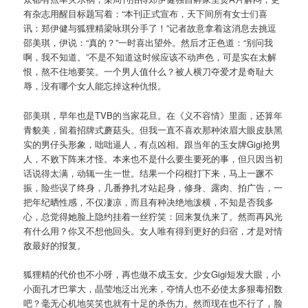
有杂志用醒目标题写着：“本刊正式宣布，天下间所有女士们喜
讯：郑伊健与狐狸精梁咏琪分手了！”记者故意拿着这消息去挑逗
邵美琪，伊说：“真的？”一时喜出望外。然后才正色道：“别问我
啊，我不知道。”不是不知道这时候应该不动声色，可是实在太解
恨，熬不住地要笑。一个男人值什么？被人横刀夺爱才是奇耻大
辱，没有哪个女人能忘掉这种仇恨。
邵美琪，早年也是TVB的当家花旦。在《义不容情》里面，还算年
青貌美，留着招牌式蘑菇头。但我一直不喜欢那种浓眉大眼皮肤黑
实的男仔头形象，咄咄逼人，有点凶相。跟当年的玉女牌Gigi抢男
人，不败下阵来才怪。本来也不是什么要生要死的事，但只因当初
话说得太满，动辄一生一世。结果一个闷棍打下来，马上一蹶不
振，险些误了终身，几番挣扎才站起身，修身、露肉、拍广告，一
把年纪晒性感，不仅凄凉，而且有种决绝地泼横，不知是否我多
心，总觉得她脸上隐约挂着一丝狞笑：回来复仇来了。然而再风光
有什么用？你又不想他回头。女人唯有得到更好的归宿，才是对情
敌最好的报复。
狐狸精的代价也不小呀，再也做不成玉女。少女Gigi短发大眼，小
小面孔才巴掌大，晶莹地泛出光来，夺情人也不必使太多狠毒招数
吧？毫无心机地笑笑也就有十足的杀伤力。然而现在也不行了，脸