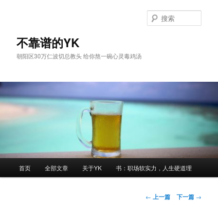
跳
至
搜
主
索
内
不靠谱的YK
容
朝阳区30万仁波切总教头 给你熬一碗心灵毒鸡汤
区
域
主
首页
全部文章
关于YK
书：职场软实力，人生硬道理
页
文
←
上一篇
下一篇
→
章
导