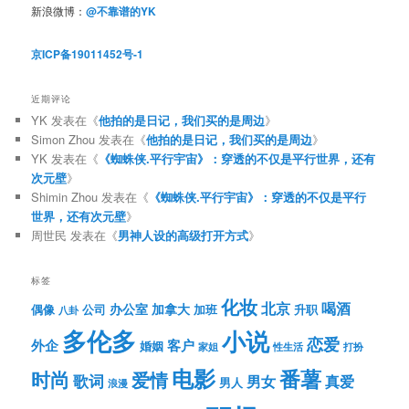
新浪微博：
@不靠谱的YK
京ICP备19011452号-1
近期评论
YK
发表在《
他拍的是日记，我们买的是周边
》
Simon Zhou
发表在《
他拍的是日记，我们买的是周边
》
YK
发表在《
《蜘蛛侠.平行宇宙》：穿透的不仅是平行世界，还有
次元壁
》
Shimin Zhou
发表在《
《蜘蛛侠.平行宇宙》：穿透的不仅是平行
世界，还有次元壁
》
周世民
发表在《
男神人设的高级打开方式
》
标签
化妆
北京
喝酒
办公室
加拿大
偶像
公司
加班
升职
八卦
多伦多
小说
恋爱
客户
外企
婚姻
性生活
打扮
家姐
电影
番薯
时尚
爱情
歌词
男女
真爱
男人
浪漫