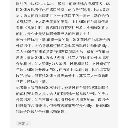
眼利的小贩和Fans认出，簇拥上前邀请她合照和签名，此
时GiGi发现男伴已在路口等待，耐心等待她满足Fans要求
后，两人便前后脚走往下一个路口坐的士离开，动作合拍
又有默契，予人老夫老妻的感觉。上月GiGi在台湾宣传新
专辑《礼物》时，曾透露目前有交往对象，不知GiGi背后
的他，是否正是这位陪她逛书店的外籍男士？
假分手转玩地下情,值得一提的是，GiGi前晚在台湾密会的
外籍男伴，无论身形和打扮均激似其法籍设计师旧爱Sly，
二人于06年拍拖欣赏麦当娜东京演唱会后，被拍得在车厢
激吻，事后GiGi大方承认恋情，指二人在日本经外国朋友
介绍相识，又大赞Sly为人亲切、风趣和幽默。不过短短半
年后，GiGi公开表示与Sly在沟通上出现问题，因而结束这
段异地缘，但有指GiGi只是表面分手，其实二人一直藕断
丝连，转玩地下情。
记者昨日致电向GiGi求证时，她透过在台湾代理其新唱片
的多利安工作人员，否认前晚陪她一起逛诚品书店的洋汉
是其男友，又自言每次到台湾都会相约朋友见面，该男子
刚好是在台湾碰到，但未有透露该男伴是否Sly。据知GiGi
稍后会跟诚品合作推出购物袋。
↓
回复