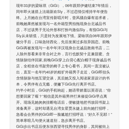
现年33岁的梁咏琪（GiGi），06年跟郑伊健结束7年情后，
同年即火速搭上法籍新欢Sly，不过恋情仅维持半年便告
终。上月她在台湾宣传新唱片时，曾风骚自爆有追求者，
前晚她果然被发现与一名外籍型男拍拖现身台北诚品书
店，不过该男子无论外形和打扮均激似Sly，有指GiGi与
Sly从未斩缆，只是转为发展地下情。梁咏琪自06年跟郑伊
健分手后，口味急转西化，先后发展过多段异国恋。前晚
GiGi再被发现与一名中年洋汉现身台北诚品敦南书店，二
人除外形看来非常合衬之外，言行也默契十足兼甜蜜。含
情脉脉结伴回家,前晚GiGi穿上白背心配白帽子现身诚品书
店，全程坐在书架旁的椅子上专心看书，其间一直没被认
出，直至一名年约40岁的粗犷外籍男子走近，GiGi即抬头
含情脉脉与他互望交谈，其后她又投入阅读家居设计的书
本，令男伴有点无瘾，便撇下GiGi先行离开书店。
约半小时后，GiGi的手机响起，她语带娇羞以英语说：“你
想要回家了喔？”相信是其外籍男伴打来催促GiGi早点离
开。现场见她匆匆挂断电话后，便敏捷地把书放回书架上
准备离开，这时却遇见台湾女星贾永婕上前向她打招呼，
急着会合男伴的GiGi即一脸尴尬打招呼说：“好久不见耶！”
简单寒暄几句便火速道别，急步离开书店。
GiGi步出书店后便东张西望寻找男伴的身影，其间被街上