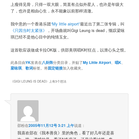
上瘦得见骨，只得一双大眼，简直有点似外星人，也许是年级大
了，也许是相由心生，永不能象以前那样清澈。
我中意的一个香港乐团
“My little airport”
最近出了第二张专辑，叫
《只因当时太紧张》
，开场曲就叫Gigi Leung is dead，慨叹梁咏
琪已经不是他心目中的纯情玉女。
这首歌应该做成卡拉OK版，供邵美琪唱K时狂点，以泄心头之恨。
此条目由
YK
发表在
八卦阵
分类目录，并贴了
My Little Airport
、
唱K
、
梁咏琪
、
歌词
标签。将
固定链接
加入收藏夹。
《
GIGI LEUNG IS DEAD
》上有3个想法
邵粉
在
2005年11月12号 3:21 上午
说道：
我喜欢邵在《我本善良》里的角色，看了好几年还是喜