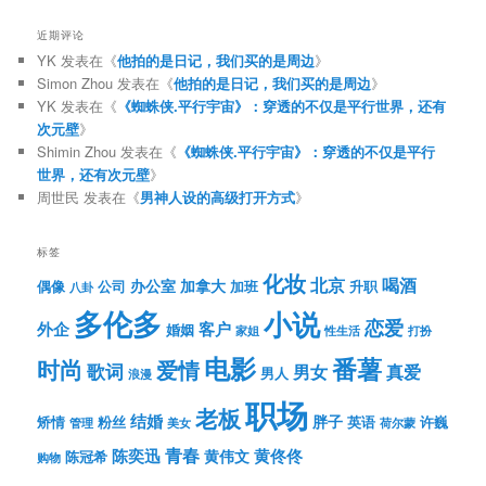
近期评论
YK
发表在《
他拍的是日记，我们买的是周边
》
Simon Zhou
发表在《
他拍的是日记，我们买的是周边
》
YK
发表在《
《蜘蛛侠.平行宇宙》：穿透的不仅是平行世界，还有
次元壁
》
Shimin Zhou
发表在《
《蜘蛛侠.平行宇宙》：穿透的不仅是平行
世界，还有次元壁
》
周世民
发表在《
男神人设的高级打开方式
》
标签
化妆
北京
喝酒
办公室
加拿大
偶像
公司
加班
升职
八卦
多伦多
小说
恋爱
客户
外企
婚姻
性生活
打扮
家姐
电影
番薯
时尚
爱情
歌词
男女
真爱
男人
浪漫
职场
老板
结婚
胖子
粉丝
英语
矫情
许巍
管理
美女
荷尔蒙
青春
陈奕迅
黄伟文
黄佟佟
陈冠希
购物