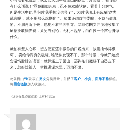
有什么话说！”罪犯面如死灰，忍不住双膝软倒。看着十分解气。
但是生活中处理小到“我手机没信号了”，大到“我晚上有应酬”这类
谎言呢， 就不用那么戏剧化了。如果还想虚与委蛇，不妨当做真
的。不屑再听下去，也犯不着当面拆穿。除非你图文并茂地收集了
证据换取赡养费，又另当别论，无利不起早，白白挨一个窝心脚做
什么。
就怕有些人心坏，想占便宜还非假你的口说出来，故意掩饰得极
坏， 卖给你浑身的破绽, 唯恐你发现不了。那个时候，你就开始想
念温情脉脉的谎言：就算逼上了梁山，还许咱们搬梯子自己走下
来，总好过被人一掌推进泥水里，万劫不复。
此条目由
YK
发表在
男女
分类目录，并贴了
客户
、
小贪
、
面斥不雅
标签。
将
固定链接
加入收藏夹。
《
谢谢你曾经骗过我
》上有8个想法