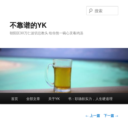
跳
至
搜
主
索
内
不靠谱的YK
容
朝阳区30万仁波切总教头 给你熬一碗心灵毒鸡汤
区
域
主
首页
全部文章
关于YK
书：职场软实力，人生硬道理
页
文
←
上一篇
下一篇
→
章
导