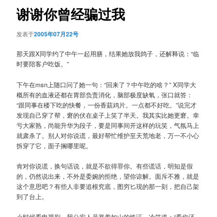
航
谢谢你曾经骗过我
发表于
2005年07月22号
那天跟X同学约了中午一起用膳，结果她放我鸽子，还解释说：“临
时要陪客户吃饭。”
下午在msn上随口问了她一句：“回来了？中午吃的啥？” X同学大
概所有的血液还都在胃部负责消化，脑部极度缺氧，张口就答：
“跟同事在楼下吃的快餐，一份香菇鸡片。一点都不好吃。”说完才
发现自己穿了帮，窘的伏在桌子上笑了半天。我其实比她更窘。幸
亏大家熟，尚能升华为段子，要是同事间开这样的玩笑，气氛马上
就肃杀了。别人对你说谎，最好帮忙维护至天荒地老，万一不小心
拆穿了它，面子搁哪里呢。
肯对你说谎，换句话说，就是不欲得罪你。有些谎话，明知是假
的，仍然说出来，不外是委婉的拒绝，望你谅解。面斥不雅，就是
这个意思吧？有些人非要追根究底，图穷匕现的那一刻，把自己架
到了台上。
小时候看电视剧，我公安人员举着如山的铁证，冷笑道：“看你还