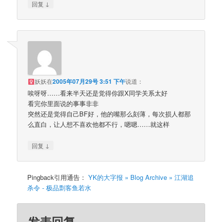
↓
回复
妖妖
在
2005年07月29号 3:51 下午
说道：
唉呀呀……看来半天还是觉得你跟X同学关系太好
看完你里面说的事事非非
突然还是觉得自己BF好，他的嘴那么刻薄，每次损人都那
么直白，让人想不喜欢他都不行，嗯嗯……就这样
↓
回复
Pingback引用通告：
YK的大字报 » Blog Archive » 江湖追
杀令 - 极品剽客鱼若水
发表回复