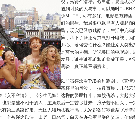
视，落得个清净。心里想，要是现实
遇到讨厌的人与事，可以随时TURN 
少MUTE，可有多好。电影是范特西
们的民生。我最恨电视里有人板起面
民，现实已经够残酷了，生活中充满
恼，我下了班还有力气打开电视，为
开心。落俗套怕什么？能让别人笑出
是莫大的功德。听说美国的电视剧，
发展，谁生谁死谁和谁修成正果，都
测验，真正尊重消费者。
以前我喜欢看TVB的时装剧，《真情
茶杯里的风波，一拍数百集，几代艺
象《义不容情》、《今生无悔》这样的警匪打斗，家族仇杀，大起大
，也都是些不相干的人，主角最后一定苦尽甘来，浪子若不回头，一
没有第三条路好走。无怪大结局收视率高，大家都备好零食茶水摩拳擦
个一个被绳之以法，出尽一口恶气，白天在办公室里受的委屈，仿佛