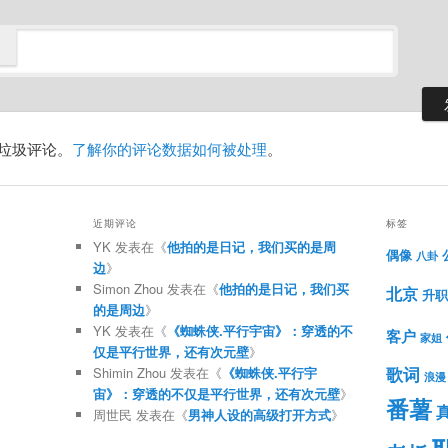
减少垃圾评论。
了解你的评论数据如何被处理
。
近期评论
标签
YK
发表在《
他拍的是日记，我们买的是周
偶像
八卦
边
》
Simon Zhou
发表在《
他拍的是日记，我们买
北京
升职
的是周边
》
YK
发表在《
《蜘蛛侠.平行宇宙》：穿透的不
客户
家姐
仅是平行世界，还有次元壁
》
歌词
Shimin Zhou
发表在《
《蜘蛛侠.平行宇
浪漫
宙》：穿透的不仅是平行世界，还有次元壁
》
番薯
周世民
发表在《
男神人设的高级打开方式
》