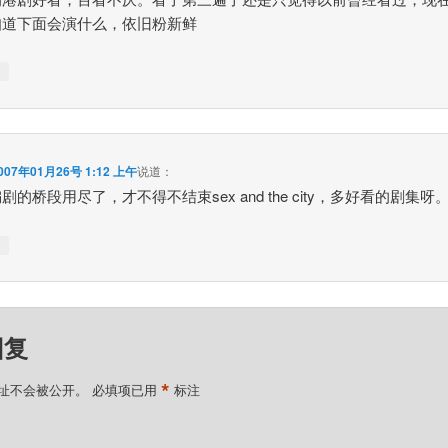
知道下面会演什么，依旧粉新鲜
↓
007年01月26号 1:12 上午
说道：
剧的桥段用尽了，才不得不结束sex and the city，多好看的剧集呀
↓
回复
*
址不会被公开。
必填项已用
标注