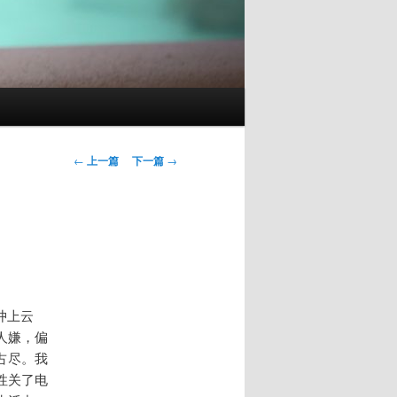
文
←
上一篇
下一篇
→
章
导
航
冲上云
人嫌，偏
占尽。我
性关了电