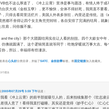
TVB也不这么厚道了，《冲上云霄》里净是事与愿违，有情人终于成
的台庆大戏《金枝玉孽》，更不愉快，全体不得好死，我简直不要看
子，只得去看荷里活烂片，美国人外表多张狂，内里还是传统。连《sex
ity》竟然都不舍得让四个女主角兜兜转转，各自安排了完满的结局，就
上坎肩，问你服不服。
x and the city》那个大团圆结局实在让人看的别扭。四个大龄女中
，仿佛就圆满了。这个逻辑简直就等同于：吃饱穿暖就万事大吉。每
妥协，所以，幸福得有些凄凉。
发表在
心头好
分类目录，并贴了
SATC
、
金枝欲孽
标签。将
固定链接
加入收藏夹。
有2个想法
在
2005年07月29号 3:59 下午
说道：
话我看《冲上云霄》的前半部挺吸引人的，后来拍续集那个《壮志凌
是差强人意了！看得我直打磕睡。其实还是觉得《妙手仁心》《仁心
的港剧好看，百看不厌。看了第三遍了还是只觉得以前曾经看过，现