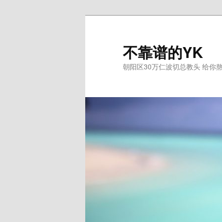
跳
至
主
不靠谱的YK
内
朝阳区30万仁波切总教头 给你
容
区
域