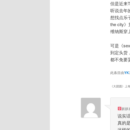
但是近来
听说去年
想找点乐
the c
维纳斯穿
可是《se
到定头货
都不免要
此条目由
YK
《
大团圆
》上
妖妖
说实
真的
这样