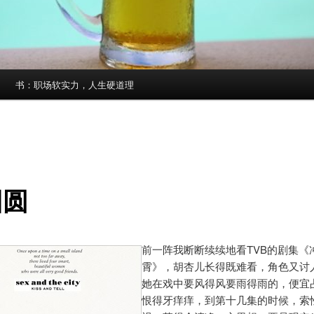
书：职场软实力，人生硬道理
团圆
前一阵我断断续续地看TVB的剧集《
霄》，胡杏儿长得既难看，角色又讨
她在戏中要风得风要雨得雨的，便宜
恨得牙痒痒，到第十几集的时候，索