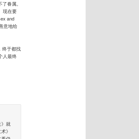
不了眷属。
。现在要
 and
象善意地给
年，终于都找
个人最终
云》就
仁术》
在看仍