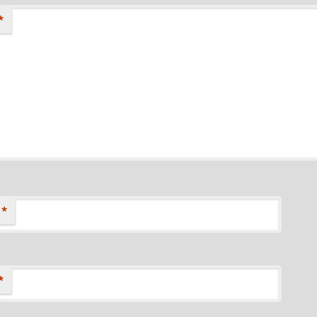
*
*
*