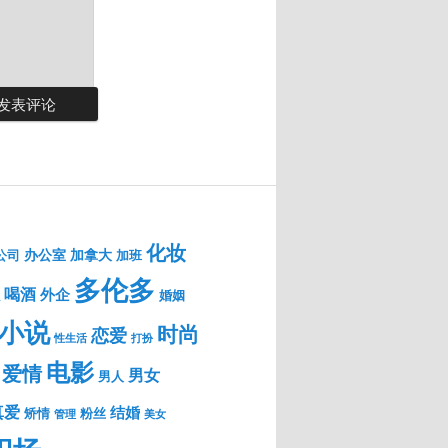
化妆
办公室
加拿大
公司
加班
多伦多
喝酒
外企
婚姻
小说
时尚
恋爱
性生活
打扮
电影
爱情
男女
男人
真爱
结婚
粉丝
矫情
管理
美女