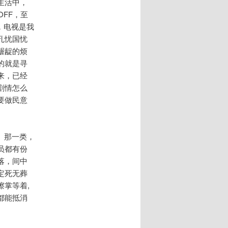
生活中，
OFF，至
，电视是我
孔忧国忧
龌龊的烦
的就是寻
来，已经
剧情怎么
要做民意
》那一类，
员都有份
落，间中
定死无葬
掌等着,
都能抵消