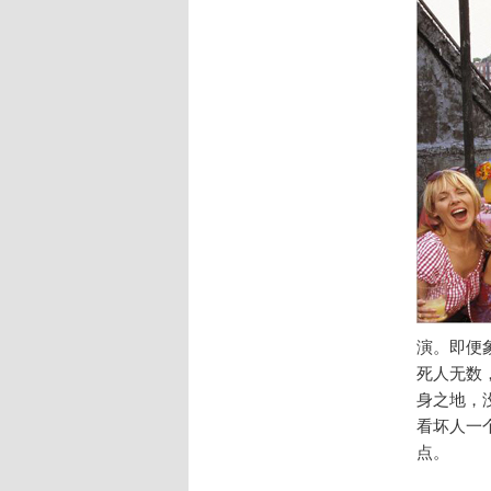
演。即便
死人无数
身之地，
看坏人一
点。