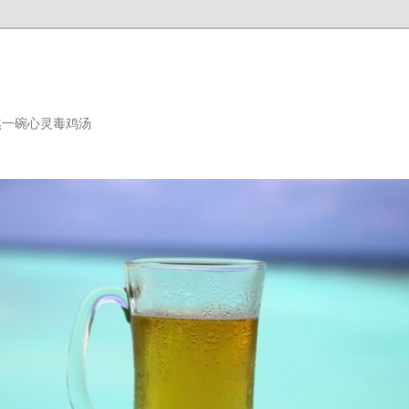
熬一碗心灵毒鸡汤