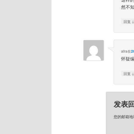
然不
回复
afra
在
2
怀疑编
回复
发表
您的邮箱地