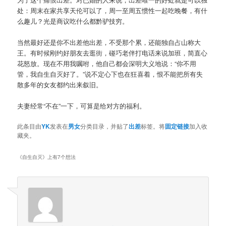
处：周末在家共享天伦可以了，周一至周五惯性一起吃晚餐，有什
么趣儿？光是商议吃什么都黔驴技穷。
当然最好还是你不出差他出差，不受那个累，还能独自占山称大
王。有时候刚约好朋友去逛街，碰巧老伴打电话来说加班，简直心
花怒放。现在不用我嘱咐，他自己都会深明大义地说：“你不用
管，我自生自灭好了。”说不定心下也在狂喜着，恨不能把所有失
散多年的女友都约出来叙旧。
夫妻经常“不在”一下，可算是给对方的福利。
此条目由
YK
发表在
男女
分类目录，并贴了
出差
标签。将
固定链接
加入收
藏夹。
《
自生自灭
》上有7个想法