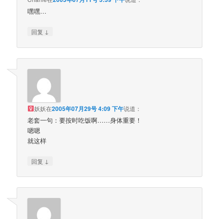
嘿嘿…
↓
回复
妖妖
在
2005年07月29号 4:09 下午
说道：
老套一句：要按时吃饭啊……身体重要！
嗯嗯
就这样
↓
回复