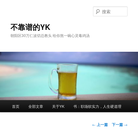
跳
至
搜
主
索
内
不靠谱的YK
容
朝阳区30万仁波切总教头 给你熬一碗心灵毒鸡汤
区
域
主
首页
全部文章
关于YK
书：职场软实力，人生硬道理
页
文
←
上一篇
下一篇
→
章
导