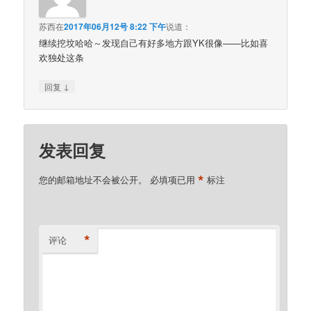
苏西
在
2017年06月12号 8:22 下午
说道：
继续挖坟哈哈～发现自己有好多地方跟YK很像——比如喜
欢独处这条
↓
回复
发表回复
*
您的邮箱地址不会被公开。
必填项已用
标注
*
评论