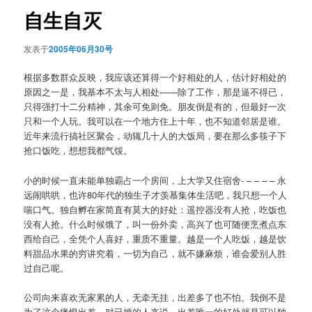
航
自生自灭
发表于
2005年06月30号
根据多数群众反映，我应该还算得一个好相处的人，估计好相处的
原因之一是，我基本不太与人相处——除了工作，那是逼不得已，
只得强打十二分精神，其余可免则免。朋友倒是有的，但最好一次
只和一个人玩。我可以在一个地方住上十年，也不知道邻居是谁。
近年来流行搞社区聚会，动辄几十人的大饭局，要在那么多筷子下
抢口饭吃，想想我都气馁。
小的时候一直未能单独霸占一个房间，上大学又住宿舍- – – – – 永
远闹哄哄，也许80年代的独生子才羡慕集体生活吧，我只想一个人
喘口气。独自孵在家简直有莫大的好处：遥控器没有人抢，吃饭也
没有人抢。什么时候饿了，叫一份外卖，高兴了也可随便烹煮点东
西给自己，全凭个人喜好，重质不重量。越是一个人吃饭，越是饮
料甜品水果的穷讲究着，一切为自己，就不嫌麻烦，谁会爱别人胜
过自己呢。
公司向来喜欢无家累的人，无牵无挂，出差多了也不怕。我倒不是
为了这个痛恨出差。对已婚的人来说，出差唯一的好处就是可以独