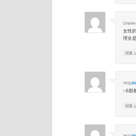
Charlie
女性
理全
回复
YK
在
2
:-S
回复
YK
在
2