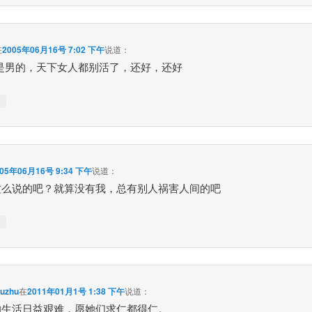
在
2005年06月16号 7:02 下午
说道：
要是男的，天下女人都别活了，还好，还好
↓
005年06月16号 9:34 下午
说道：
这么说的吧？就算没有我，总有别人祸害人间的吧
↓
uzhu
在
2011年01月1号 1:38 下午
说道：
的生活日益艰难，愿她们求仁都得仁。