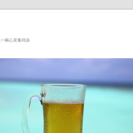
熬一碗心灵毒鸡汤