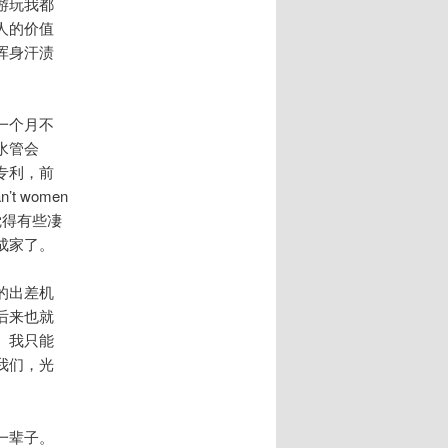
游玩我都
人的价值
浑身汗渍
一个月不
水管会
专利，前
 women
觉得有些凄
成家了。
的出差机
后来也就
。我只能
我们，光
一辈子。