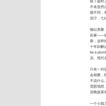
除了超时
不肯选穷
观不同，
泥泞，七
物以类聚
在家——
裂，这样
十年妇解运
be a 
凉。现代
只有一对
会相聚，
不说什么
宽慰地想
说晚饭菜
一个小我