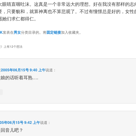
大眼睛直咽吐沫。这真是一个非常远大的理想。好在我没有那样的志
要，只要貌和，就算神离也不算悲观了。不过有憧憬总是好的，女性
愿她们求仁都得仁。
YK
发表在
男女
分类目录的。将
固定链接
加入收藏夹。
使
》上有12个想法
在
2005年06月15号 9:40 上午
说道：
娘的话听着耳熟….
↓
005年06月15号 9:42 上午
说道：
是回音儿吧？