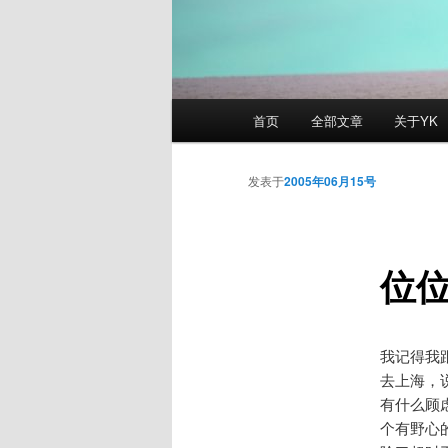
主
首页
全部文章
关于YK
页
发表于
2005年06月15号
位
我记得我
去上海，
有什么顾
个有野心