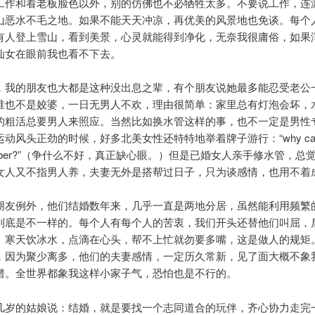
工作和看老板脸色以外，别的仿佛也不必牺牲太多。不要说工作，连
山恶水不毛之地。如果不能天天冲凉，再优美的风景地也免谈。每个
有人登上雪山，看到美景，心灵就能得到净化，无奈我很庸俗，如果
仙女在眼前我也看不下去。
，我的朋友也大都是这种没出息之辈，有个朋友说她最多能忍受老公
谁也不是姣婆，一日无男人不欢，理由很简单：家里总有灯泡会坏，
的粗活总要男人来照应。当然比如换水管这样的事，也不一定是男性
动风头正劲的时候，好多北美女性还特特地举着牌子游行：“why can’t
plumber?”（争什么不好，真正缺心眼。）但是已婚女人亲手修水管，总
女人又不指男人养，夫妻无外是搭帮过日子，只为谈感情，也用不着
朋友例外，他们结婚数年来，几乎一直是两地分居，虽然能利用频繁
到底是不一样的。每个人有每个人的苦衷，我们开头还替他们叫屈，
。寒天饮冰水，点滴在心头，帮不上忙就勿要多嘴，这是做人的规矩
，因为聚少离多，他们的夫妻感情，一定历久常新，见了面大概不象
谱。全世界都象我这样小家子气，恐怕也是不行的。
几岁的姑娘说：结婚，就是要找一个志同道合的玩伴，齐心协力走完