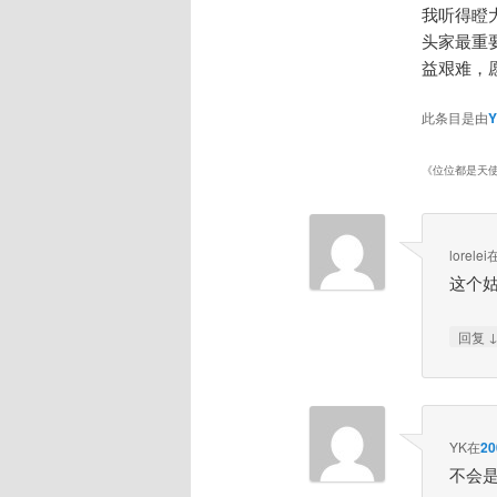
我听得瞪
头家最重
益艰难，
此条目是由
《
位位都是天
lorelei
这个姑
回复
YK
在
2
不会