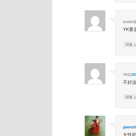
lorelei
YK
回复
YK
在
2
不好
回复
gwenzh
女性