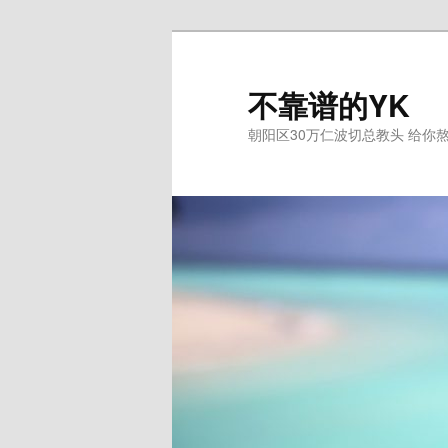
跳
至
主
不靠谱的YK
内
朝阳区30万仁波切总教头 给你
容
区
域