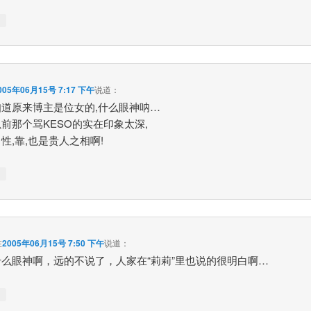
↓
005年06月15号 7:17 下午
说道：
知道原来博主是位女的,什么眼神呐…
前那个骂KESO的实在印象太深,
性,靠,也是贵人之相啊!
↓
在
2005年06月15号 7:50 下午
说道：
什么眼神啊，远的不说了，人家在“莉莉”里也说的很明白啊…
↓