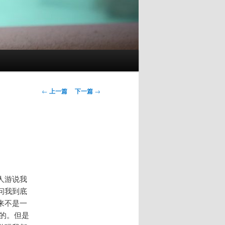
文
←
上一篇
下一篇
→
章
导
航
人游说我
问我到底
来不是一
的。但是