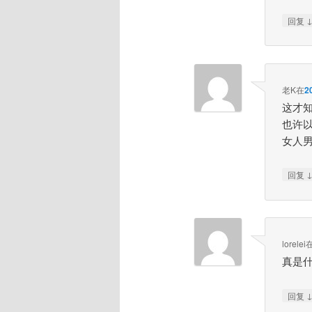
回复
老K
在
2
这才
也许以
女人男
回复
lorelei
真是
回复