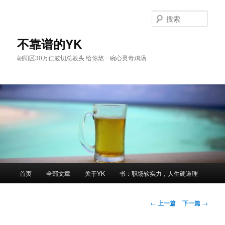
跳
至
搜
主
索
内
不靠谱的YK
容
朝阳区30万仁波切总教头 给你熬一碗心灵毒鸡汤
区
域
主
首页
全部文章
关于YK
书：职场软实力，人生硬道理
页
文
←
上一篇
下一篇
→
章
导