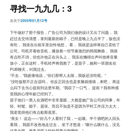
航
寻找一九九几：3
发表于
2005年01月12号
下午做好了那个报告，广告公司为我们做的设计又出了问题， 我
赶过去交待清楚，拿到最新的稿子，已经是晚上九点半了，饭也没
有吃， 我坐在出租车里自怜地想， 看， 我就是这样将自己卖给了
公司。司机开着收音机，播放着一些节奏激烈的韩国舞曲， 我很
有点吃不消，但也许他正在兴头上， 我实在懒得出声叫他将音量
放小，正在这时，手机铃声将我救了，是苗子，她和一班朋友在
PUB聊天，叫我过去。
“不去，”我疲倦地说，“你们那帮人太闹，我饭还没吃呢。”
“没吃饭那不正合适吗， 你反正回去也是拿脑袋撞墙，来吧， 再这
么闷下去当心提前到达更年期。”我叹了一口气， 提前？我有种感
觉我的心理年龄已经到了。
苗子他们一票人在酒吧中非常显眼，大都是她广告公司的同事，年
轻、时髦、能干、嚣张。而且不知是不是因为平时工作压力太大，
我老觉得他们有点歇斯底里。
“美女！ 这边——”好几个人看到了我，一起嚷。半个酒吧的人回头
看我， 我面不改色地走过去， 坐下才怒道：“嚷什么嚷什么，没见
过美女呀。服务员呢？快给我要个咖喱饭。”