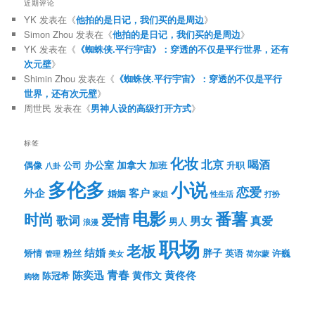
近期评论
YK
发表在《
他拍的是日记，我们买的是周边
》
Simon Zhou
发表在《
他拍的是日记，我们买的是周边
》
YK
发表在《
《蜘蛛侠.平行宇宙》：穿透的不仅是平行世界，还有
次元壁
》
Shimin Zhou
发表在《
《蜘蛛侠.平行宇宙》：穿透的不仅是平行
世界，还有次元壁
》
周世民
发表在《
男神人设的高级打开方式
》
标签
化妆
北京
喝酒
办公室
加拿大
偶像
公司
加班
升职
八卦
多伦多
小说
恋爱
客户
外企
婚姻
性生活
打扮
家姐
电影
番薯
时尚
爱情
歌词
男女
真爱
男人
浪漫
职场
老板
结婚
胖子
粉丝
英语
矫情
许巍
管理
美女
荷尔蒙
青春
陈奕迅
黄伟文
黄佟佟
陈冠希
购物