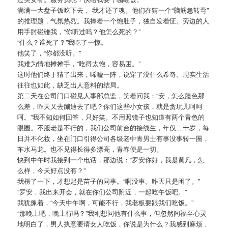
满满一大盘子饭吃下去， 我才还了魂。他们在猜一个“脑筋急转弯”
的推理题，气氛热烈。我捧着一个饱肚子，独自发着怔。旁边的人
用手肘碰碰我，“你听过吗？他怎么死的？”
“什么？谁死了？”我吃了一惊。
他笑了，“你都没听。”
我难为情地摊摊手，“吃得太饱，容易困。”
这时他们终于猜了出来，唏嘘一阵，说穿了没什么希奇。现实生活
往往也如此，缺乏出人意料的结局。
第二天在公司门口碰见人事部总监，笑着问我：“安，怎么脸色那
么差，昨天又去蹦迪去了吧？你们这些小女孩，就是贪玩儿呵呵
呵。”我不知如何回答，只好笑。不用照镜子也知道有两个青色的
眼圈。不服老是不行的，我们公司前台的接线生，年仅二十岁，每
日并不化妆，坐在门口引得公司各级老中青男士有事没事转一圈，
车水马龙。也不见得长得多漂亮，青春便是一切。
快到中午时我接到一个电话，那边说：“罗安你好，我是黄凡，怎
么样，今天好点没有？”
我楞了一下，才想起是苗子的同事。“啊没事。昨天只是困了。”
“罗安，我出来开会，就在你们公司附近，一起吃午饭吧。”
我犹豫着，“今天中午啊，可能不行，我老板要跟我们吃饭。”
“那晚上吧，晚上行吗？”我刚想问他有什么事，但忽然间福至心灵
地明白了，男人执意要请女人吃饭，你说是为什么？我感到麻烦，