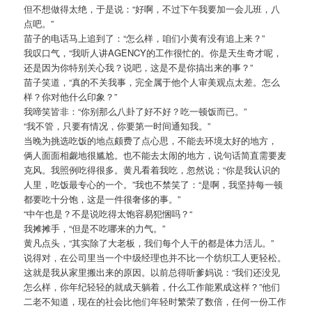
但不想做得太绝，于是说：“好啊，不过下午我要加一会儿班，八
点吧。”
苗子的电话马上追到了：“怎么样，咱们小黄有没有追上来？”
我叹口气，“我听人讲AGENCY的工作很忙的。你是天生奇才呢，
还是因为你特别关心我？说吧，这是不是你搞出来的事？”
苗子笑道，“真的不关我事，完全属于他个人审美观点太差。怎么
样？你对他什么印象？”
我啼笑皆非：“你别那么八卦了好不好？吃一顿饭而已。”
“我不管，只要有情况，你要第一时间通知我。”
当晚为挑选吃饭的地点颇费了点心思，不能去环境太好的地方，
俩人面面相觑地很尴尬。也不能去太闹的地方，说句话简直需要麦
克风。我照例吃得很多。黄凡看着我吃，忽然说；“你是我认识的
人里，吃饭最专心的一个。”我也不禁笑了：“是啊，我坚持每一顿
都要吃十分饱，这是一件很奢侈的事。”
“中午也是？不是说吃得太饱容易犯悃吗？“
我摊摊手，“但是不吃哪来的力气。”
黄凡点头，“其实除了大老板，我们每个人干的都是体力活儿。”
说得对，在公司里当一个中级经理也并不比一个纺织工人更轻松。
这就是我从家里搬出来的原因。以前总得听爹妈说：“我们还没见
怎么样，你年纪轻轻的就成天躺着，什么工作能累成这样？”他们
二老不知道，现在的社会比他们年轻时繁荣了数倍，任何一份工作