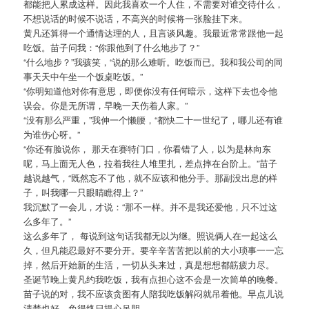
都能把人累成这样。因此我喜欢一个人住，不需要对谁交待什么，
不想说话的时候不说话，不高兴的时候将一张脸挂下来。
黄凡还算得一个通情达理的人，且言谈风趣。我最近常常跟他一起
吃饭。苗子问我：“你跟他到了什么地步了？”
“什么地步？”我骇笑，“说的那么难听。吃饭而已。我和我公司的同
事天天中午坐一个饭桌吃饭。”
“你明知道他对你有意思，即便你没有任何暗示，这样下去也令他
误会。你是无所谓，早晚一天伤着人家。”
“没有那么严重，”我伸一个懒腰，“都快二十一世纪了，哪儿还有谁
为谁伤心呀。”
“你还有脸说你， 那天在赛特门口，你看错了人，以为是林向东
呢，马上面无人色，拉着我往人堆里扎，差点摔在台阶上。”苗子
越说越气，“既然忘不了他，就不应该和他分手。那副没出息的样
子，叫我哪一只眼睛瞧得上？”
我沉默了一会儿，才说：“那不一样。并不是我还爱他，只不过这
么多年了。”
这么多年了， 每说到这句话我都无以为继。照说俩人在一起这么
久，但凡能忍最好不要分开。要辛辛苦苦把以前的大小琐事一一忘
掉，然后开始新的生活，一切从头来过，真是想想都筋疲力尽。
圣诞节晚上黄凡约我吃饭，我有点担心这不会是一次简单的晚餐。
苗子说的对，我不应该贪图有人陪我吃饭解闷就吊着他。早点儿说
清楚也好，免得终日提心吊胆。