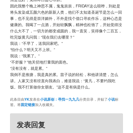
因此我整个晚上神思不属，鬼鬼祟祟，FRIDAY这么喧哗，到处是
将头发染成五颜六色的新新人类，他们不太知道圣诞节是怎么一回
事，也不见得是崇洋媚外，不外是找个借口寻欢作乐，这种心态是
健康的。我喝了一点酒，开始轻飘飘，精神也松弛了，开始觉得没
什么大不了，一切方的都变成圆的，我一直笑，笑得像个二百五，
吃完饭黄凡问我：“现在我们去哪里？”
我说：“不早了，送我回家吧。”
“怕什么？明天又不上班。”
我说：“我累了。”
“不舒服？”他关切地打量我的面色。
“没有没有，就是累。”
我倒不是推搪，我是真的累。苗子说的轻松，和他讲清楚，怎么
讲。人家又没有径直向我表白，难道我说：“黄凡，不要约我吃
饭。我不打算做你女朋友。”这不是有病是什么。
此条目由
YK
发表在
小说原创：寻找一九九几
分类目录，并贴了
小说
标
签。将
固定链接
加入收藏夹。
发表回复