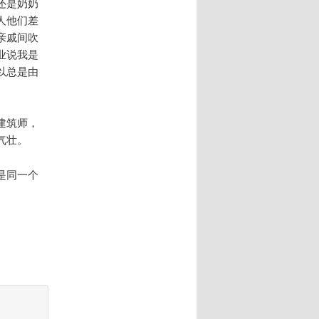
还是奶奶
人他们差
亲戚间吹
业说我是
以总是由
建筑师，
气壮。
是同一个