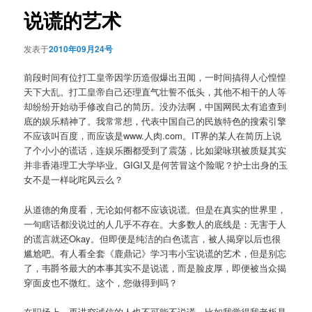
航
说谎的艺术
发表于
2010年09月24号
前段时间有位打工皇帝因学历造假爆出丑闻，一时间搞得人心惶惶
天下大乱。打工皇帝自己还理直气壮誓不低头，其他不相干的人等
却纷纷开始动手修改自己的简历。没办法啊，中国网民太有追查到
底的娱乐精神了。我常常想，代表中国自己的民族特色的搜索引擎
不应该叫百度，而应该是www.人肉.com。IT界的某人在简历上说
了个小小的谎话，连娱乐圈都受到了震荡，比如梁咏琪被质疑其实
并非香港理工大学毕业。GIGI又是何苦冒这个险呢？护士出身的玉
女不是一样叱咤风云么？
从道德的角度看，无论如何都不应该说谎。但是在真实的世界里，
一句瞎话都没说过的人几乎不存在。大多数人的底线是：无害于人
的谎言就还Okay。但即便是纯洁的白色谎言，被人揭穿以后也很
尴尬吧。有人看全套《鹿鼎记》学习韦小宝说谎的艺术，但是别忘
了，韦爵爷最大的本事其实不是说谎，而是脸皮厚，即便被当众揭
穿面皮也不微红。这个，您做得到吗？
在职场上，再讲究诚信的人也不可能不说谎。比如我觉得我老板是