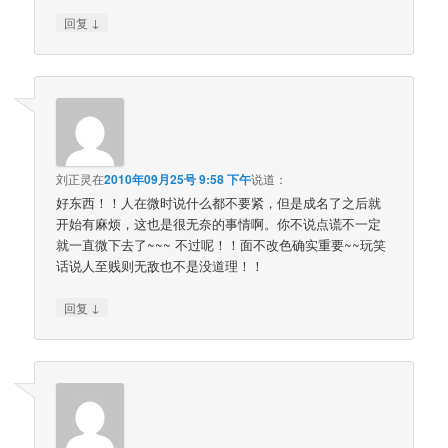
↓
回复
刘正灵
在
2010年09月25号 9:58 下午
说道：
好东西！！人在微时说什么都不要紧，但是成名了之后就
开始有麻烦，这也是很无奈的事情啊。你不说点谎不一定
就一直微下去了~~~ 不过呢！！面不改色确实重要~~玩笑
话说人至贱则无敌也不是没道理！！
↓
回复