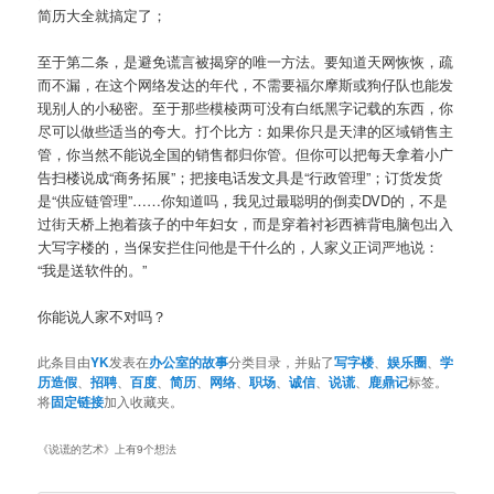
简历大全就搞定了；
至于第二条，是避免谎言被揭穿的唯一方法。要知道天网恢恢，疏
而不漏，在这个网络发达的年代，不需要福尔摩斯或狗仔队也能发
现别人的小秘密。至于那些模棱两可没有白纸黑字记载的东西，你
尽可以做些适当的夸大。打个比方：如果你只是天津的区域销售主
管，你当然不能说全国的销售都归你管。但你可以把每天拿着小广
告扫楼说成“商务拓展”；把接电话发文具是“行政管理”；订货发货
是“供应链管理”……你知道吗，我见过最聪明的倒卖DVD的，不是
过街天桥上抱着孩子的中年妇女，而是穿着衬衫西裤背电脑包出入
大写字楼的，当保安拦住问他是干什么的，人家义正词严地说：
“我是送软件的。”
你能说人家不对吗？
此条目由
YK
发表在
办公室的故事
分类目录，并贴了
写字楼
、
娱乐圈
、
学
历造假
、
招聘
、
百度
、
简历
、
网络
、
职场
、
诚信
、
说谎
、
鹿鼎记
标签。
将
固定链接
加入收藏夹。
《
说谎的艺术
》上有9个想法