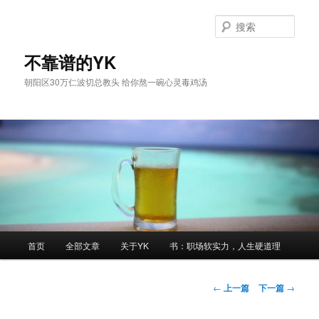
跳
至
搜
主
索
内
不靠谱的YK
容
朝阳区30万仁波切总教头 给你熬一碗心灵毒鸡汤
区
域
主
首页
全部文章
关于YK
书：职场软实力，人生硬道理
页
文
←
上一篇
下一篇
→
章
导