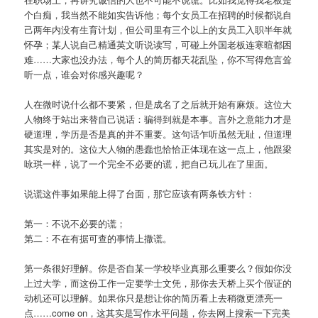
个白痴，我当然不能如实告诉他；每个女员工在招聘的时候都说自
己两年内没有生育计划，但公司里有三个以上的女员工入职半年就
怀孕；某人说自己精通英文听说读写，可碰上外国老板连寒暄都困
难……大家也没办法，每个人的简历都天花乱坠，你不写得危言耸
听一点，谁会对你感兴趣呢？
人在微时说什么都不要紧，但是成名了之后就开始有麻烦。这位大
人物终于站出来替自己说话：骗得到就是本事。言外之意能力才是
硬道理，学历是否是真的并不重要。这句话乍听虽然无耻，但道理
其实是对的。这位大人物的愚蠢也恰恰正体现在这一点上，他跟梁
咏琪一样，说了一个完全不必要的谎，把自己玩儿在了里面。
说谎这件事如果能上得了台面，那它应该有两条铁方针：
第一：不说不必要的谎；
第二：不在有据可查的事情上撒谎。
第一条很好理解。你是否自某一学校毕业真那么重要么？假如你没
上过大学，而这份工作一定要学士文凭，那你去天桥上买个假证的
动机还可以理解。如果你只是想让你的简历看上去稍微更漂亮一
点……come on，这其实是写作水平问题，你去网上搜索一下完美