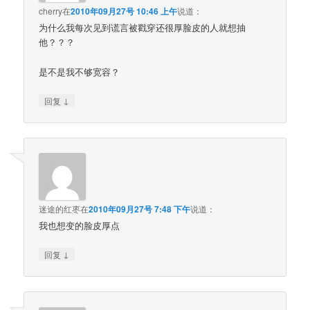
cherry
在
2010年09月27号 10:46 上午
说道：
为什么我每次见到谎言被戳穿还很厚脸皮的人就想抽
他？？？
是不是我不够宽容？
↓
回复
迷途的红枣
在
2010年09月27号 7:48 下午
说道：
我也想变的脸皮厚点
↓
回复