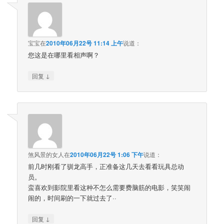
宝宝
在
2010年06月22号 11:14 上午
说道：
您这是在哪里看相声啊？
↓
回复
煞风景的女人
在
2010年06月22号 1:06 下午
说道：
前几时刚看了驯龙高手，正准备这几天去看看玩具总动
员。
蛮喜欢到影院里看这种不怎么需要费脑筋的电影，笑笑闹
闹的，时间刷的一下就过去了··
↓
回复