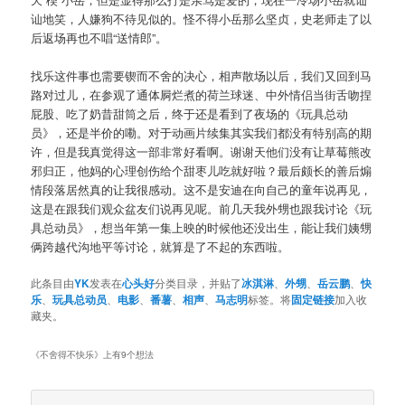
讪地笑，人嫌狗不待见似的。怪不得小岳那么坚贞，史老师走了以
后返场再也不唱“送情郎”。
找乐这件事也需要锲而不舍的决心，相声散场以后，我们又回到马
路对过儿，在参观了通体屙烂煮的荷兰球迷、中外情侣当街舌吻捏
屁股、吃了奶昔甜筒之后，终于还是看到了夜场的《玩具总动
员》，还是半价的嘞。对于动画片续集其实我们都没有特别高的期
许，但是我真觉得这一部非常好看啊。谢谢天他们没有让草莓熊改
邪归正，他妈的心理创伤给个甜枣儿吃就好啦？最后颇长的善后煽
情段落居然真的让我很感动。这不是安迪在向自己的童年说再见，
这是在跟我们观众盆友们说再见呢。前几天我外甥也跟我讨论《玩
具总动员》，想当年第一集上映的时候他还没出生，能让我们姨甥
俩跨越代沟地平等讨论，就算是了不起的东西啦。
此条目由
YK
发表在
心头好
分类目录，并贴了
冰淇淋
、
外甥
、
岳云鹏
、
快
乐
、
玩具总动员
、
电影
、
番薯
、
相声
、
马志明
标签。将
固定链接
加入收
藏夹。
《
不舍得不快乐
》上有9个想法