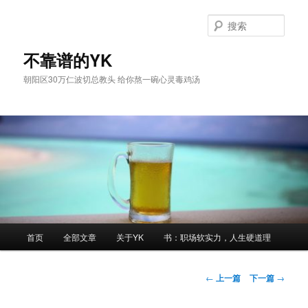
跳
至
搜
主
索
内
不靠谱的YK
容
朝阳区30万仁波切总教头 给你熬一碗心灵毒鸡汤
区
域
主
首页
全部文章
关于YK
书：职场软实力，人生硬道理
页
文
←
上一篇
下一篇
→
章
导