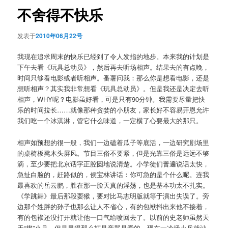
航
不舍得不快乐
发表于
2010年06月22号
我现在追求周末的快乐已经到了令人发指的地步。本来我的计划是
下午去看《玩具总动员》，然后再去听场相声。结果去的有点晚，
时间只够看电影或者听相声。番薯问我：那么你是想看电影，还是
想听相声？其实我非常想看《玩具总动员》。但是我还是决定去听
相声，WHY呢？电影虽好看，可是只有90分钟。我需要尽量把快
乐的时间拉长……就像那种贪婪的小朋友，家长好不容易开恩允许
我们吃一个冰淇淋，管它什么味道，一定横了心要最大的那只。
相声如预想的很一般，我们一边磕着瓜子等底活，一边研究剧场里
的桌椅板凳木头屏风。节目三俗不要紧，但是光靠三俗是远远不够
滴，至少要把北京话字正腔圆地说清楚。小学徒们普遍说话太快，
急扯白脸的，赶路似的，侯宝林讲话：你可急的是个什么呢。连我
最喜欢的岳云鹏，胜在那一脸天真的淫荡，也是基本功太不扎实。
《学跳舞》最后那段耍猴，要对比马志明版就等于演出失误了。旁
边那个姓胖的孙子也那么让人不省心，有的包袱抖出来他不接着，
有的包袱还没打开就让他一口气给喷回去了。以前的史老师虽然天
天“楔”小岳，但是显得那么打是亲骂是爱的，现在一冷场小岳就讪