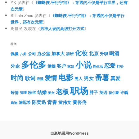
YK
发表在《
《蜘蛛侠.平行宇宙》：穿透的不仅是平行世界，还有
次元壁
》
Shimin Zhou
发表在《
《蜘蛛侠.平行宇宙》：穿透的不仅是平行
世界，还有次元壁
》
周世民
发表在《
男神人设的高级打开方式
》
标签
化妆
北京
喝酒
办公室
加拿大
偶像
公司
加班
升职
八卦
多伦多
小说
恋爱
客户
外企
婚姻
性生活
打扮
家姐
电影
番薯
时尚
爱情
歌词
男女
真爱
男人
浪漫
职场
老板
结婚
胖子
粉丝
英语
矫情
许巍
管理
美女
荷尔蒙
青春
陈奕迅
黄伟文
黄佟佟
陈冠希
购物
自豪地采用WordPress