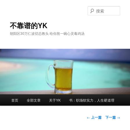
跳
至
搜
主
索
内
不靠谱的YK
容
朝阳区30万仁波切总教头 给你熬一碗心灵毒鸡汤
区
域
主
首页
全部文章
关于YK
书：职场软实力，人生硬道理
页
文
←
上一篇
下一篇
→
章
导