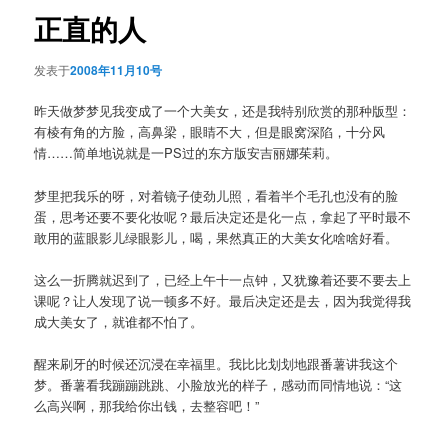
航
正直的人
发表于
2008年11月10号
昨天做梦梦见我变成了一个大美女，还是我特别欣赏的那种版型：
有棱有角的方脸，高鼻梁，眼睛不大，但是眼窝深陷，十分风
情……简单地说就是一PS过的东方版安吉丽娜茱莉。
梦里把我乐的呀，对着镜子使劲儿照，看着半个毛孔也没有的脸
蛋，思考还要不要化妆呢？最后决定还是化一点，拿起了平时最不
敢用的蓝眼影儿绿眼影儿，喝，果然真正的大美女化啥啥好看。
这么一折腾就迟到了，已经上午十一点钟，又犹豫着还要不要去上
课呢？让人发现了说一顿多不好。最后决定还是去，因为我觉得我
成大美女了，就谁都不怕了。
醒来刷牙的时候还沉浸在幸福里。我比比划划地跟番薯讲我这个
梦。番薯看我蹦蹦跳跳、小脸放光的样子，感动而同情地说：“这
么高兴啊，那我给你出钱，去整容吧！”
。。。。。。