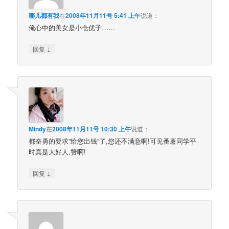
哪儿都有我
在
2008年11月11号 5:41 上午
说道：
俺心中的美女是小仓优子……
↓
回复
Mindy
在
2008年11月11号 10:30 上午
说道：
都奋勇的要求”给您出钱”了,您还不满意啊!可见番薯同学平
时真是大好人,赞啊!
↓
回复