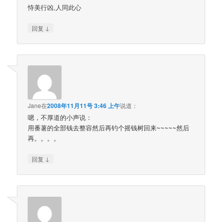
恃美行凶,人同此心
↓
回复
Jane
在
2008年11月11号 3:46 上午
说道：
嗯，不厚道的小声说：
用番薯的全部钱去整容然后再钓个摇钱树回来~~~~~然后
再。。。。
↓
回复