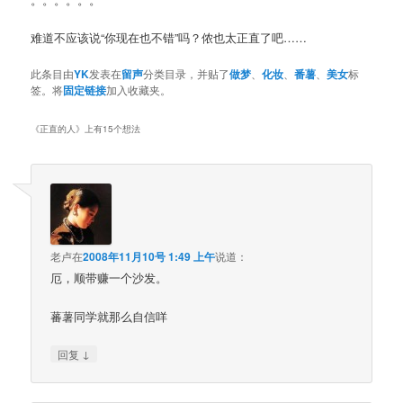
难道不应该说“你现在也不错”吗？侬也太正直了吧……
此条目由
YK
发表在
留声
分类目录，并贴了
做梦
、
化妆
、
番薯
、
美女
标
签。将
固定链接
加入收藏夹。
《
正直的人
》上有15个想法
老卢
在
2008年11月10号 1:49 上午
说道：
厄，顺带赚一个沙发。
蕃薯同学就那么自信咩
↓
回复