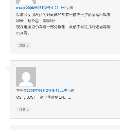
eva
在
2008年06月2号 9:23 上午
说道：
以前和女朋友住的时候就经常有一搭没一搭的拿这出戏来
聊天、翻杂志、送咖啡~
现在电脑里仍存着一部分剧集，虽然不知道几时还会再翻
出来看。
↓
回复
布鱼
在
2008年06月2号 9:46 上午
说道：
CSI，LOST，第七季前的ER……
↓
回复