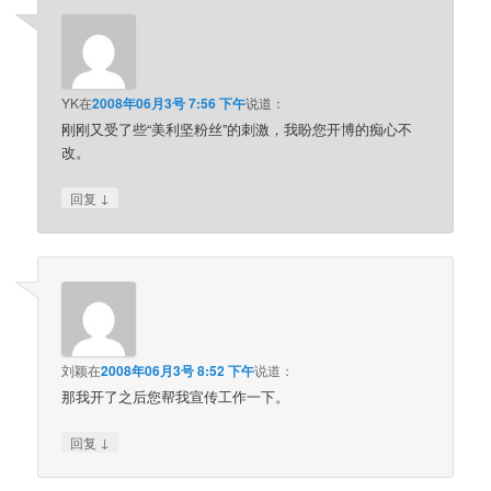
YK
在
2008年06月3号 7:56 下午
说道：
刚刚又受了些“美利坚粉丝”的刺激，我盼您开博的痴心不
改。
↓
回复
刘颖
在
2008年06月3号 8:52 下午
说道：
那我开了之后您帮我宣传工作一下。
↓
回复