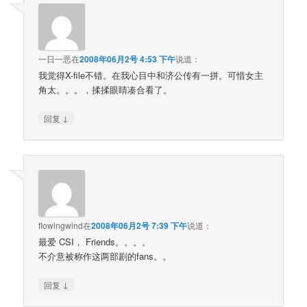
一日一恶
在
2008年06月2号 4:53 下午
说道：
我觉得X-file不错。在我心目中和济公传有一拼。可惜女主
角太。。。，揉揉眼睛凑合看了。
↓
回复
flowingwind
在
2008年06月2号 7:39 下午
说道：
最爱 CSI， Friends。。。。
不介意被称作这两部剧的fans。。
↓
回复