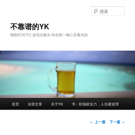
跳
至
搜
主
索
内
不靠谱的YK
容
朝阳区30万仁波切总教头 给你熬一碗心灵毒鸡汤
区
域
主
首页
全部文章
关于YK
书：职场软实力，人生硬道理
页
文
←
上一篇
下一篇
→
章
导