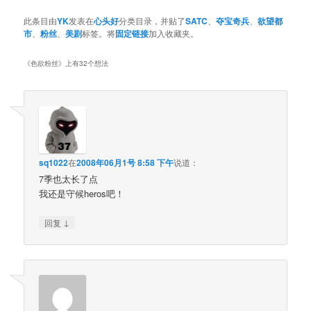
此条目由
YK
发表在
心头好
分类目录，并贴了
SATC
、
夺宝奇兵
、
欲望都
市
、
粉丝
、
美剧
标签。将
固定链接
加入收藏夹。
《
色欲粉丝
》上有32个想法
sq1022
在
2008年06月1号 8:58 下午
说道：
7季也太长了点
我还是守候heros吧！
↓
回复