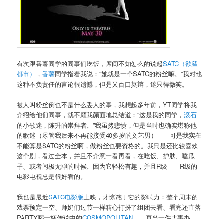
有次跟番薯同学的同事们吃饭，席间不知怎么的说起
SATC（欲望
都市）
，
番薯
同学指着我说：“她就是一个SATC的粉丝嘛。”我对他
这种不负责任的言论很遗憾，但是又百口莫辩，遂只得微笑。
被人叫粉丝倒也不是什么丢人的事，我想起多年前，YT同学将我
介绍给他们同事，就不顾我颜面地总结道：“这是我的同学，
滚石
的小歌迷，陈升的崇拜者。”我虽然悲愤，但是当时也确实堪称他
的歌迷（尽管我后来不再能接受40多岁的文艺男）——可是我实在
不能算是SATC的粉丝啊，做粉丝也要资格的。我只是还比较喜欢
这个剧，看过全本，并且不介意一看再看，在吃饭、护肤、嗑瓜
子、或者闲极无聊的时候。因为它轻松有趣，并且R级——R级的
电影电视总是很好看的。
我也是最近
SATC电影版
上映，才惊诧于它的影响力：整个周末的
戏票预定一空、师奶们过节一样精心打扮了组团去看、看完还直落
PARTY喝一杯传说中的
COSMOPOLITAN
……真当一件大事办。