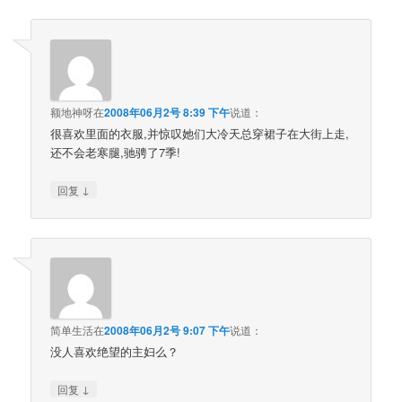
额地神呀
在
2008年06月2号 8:39 下午
说道：
很喜欢里面的衣服,并惊叹她们大冷天总穿裙子在大街上走,
还不会老寒腿,驰骋了7季!
↓
回复
简单生活
在
2008年06月2号 9:07 下午
说道：
没人喜欢绝望的主妇么？
↓
回复