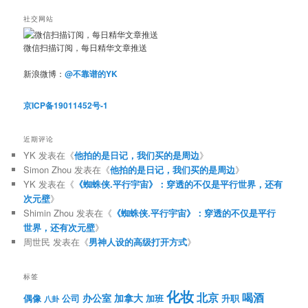
社交网站
微信扫描订阅，每日精华文章推送
新浪微博：
@不靠谱的YK
京ICP备19011452号-1
近期评论
YK
发表在《
他拍的是日记，我们买的是周边
》
Simon Zhou
发表在《
他拍的是日记，我们买的是周边
》
YK
发表在《
《蜘蛛侠.平行宇宙》：穿透的不仅是平行世界，还有
次元壁
》
Shimin Zhou
发表在《
《蜘蛛侠.平行宇宙》：穿透的不仅是平行
世界，还有次元壁
》
周世民
发表在《
男神人设的高级打开方式
》
标签
化妆
北京
喝酒
办公室
加拿大
偶像
公司
加班
升职
八卦