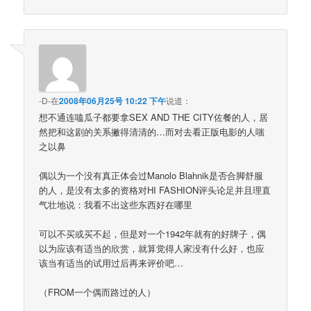
-D-
在
2008年06月25号 10:22 下午
说道：
想不通连嗑瓜子都要拿SEX AND THE CITY佐餐的人，居
然把和这剧的关系撇得清清的…而对去看正版电影的人嗤
之以鼻
偶以为一个没有真正体会过Manolo Blahnik是否合脚舒服
的人，是没有太多的资格对HI FASHION评头论足并且理直
气壮地说：我看不出这些东西好在哪里
可以不买或买不起，但是对一个1942年就有的好牌子，偶
以为应该有适当的欣赏，就算觉得人家没有什么好，也应
该当有适当的试用过后再来评价吧…
（FROM一个偶而路过的人）