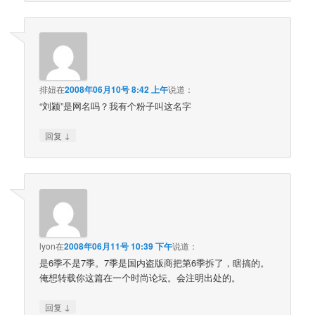
排妞
在
2008年06月10号 8:42 上午
说道：
“刘颍”是网名吗？我有个粉子叫这名字
↓
回复
lyon
在
2008年06月11号 10:39 下午
说道：
是6季不是7季。7季是国内盗版商把第6季拆了，瞎搞的。
俺想转载你这篇在一个时尚论坛。会注明出处的。
↓
回复