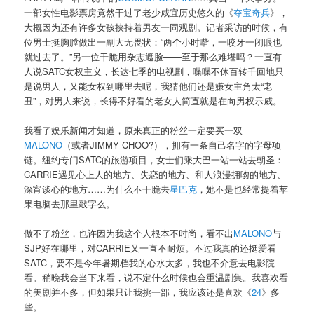
一部女性电影票房竟然干过了老少咸宜历史悠久的《
夺宝奇兵
》，
大概因为还有许多女孩挟持着男友一同观剧。记者采访的时候，有
位男士挺胸膛做出一副大无畏状：“两个小时喈，一咬牙一闭眼也
就过去了。”另一位干脆用杂志遮脸——至于那么难堪吗？一直有
人说SATC女权主义，长达七季的电视剧，喋喋不休百转千回地只
是说男人，又能女权到哪里去呢，我猜他们还是嫌女主角太“老
丑”，对男人来说，长得不好看的老女人简直就是在向男权示威。
我看了娱乐新闻才知道，原来真正的粉丝一定要买一双
MALONO
（或者JIMMY CHOO?），拥有一条自己名字的字母项
链。纽约专门SATC的旅游项目，女士们乘大巴一站一站去朝圣：
CARRIE遇见心上人的地方、失恋的地方、和人浪漫拥吻的地方、
深宵谈心的地方……为什么不干脆去
星巴克
，她不是也经常提着苹
果电脑去那里敲字么。
做不了粉丝，也许因为我这个人根本不时尚，看不出
MALONO
与
SJP好在哪里，对CARRIE又一直不耐烦。不过我真的还挺爱看
SATC，要不是今年暑期档我的心水太多，我也不介意去电影院
看。稍晚我会当下来看，说不定什么时候也会重温剧集。我喜欢看
的美剧并不多，但如果只让我挑一部，我应该还是喜欢《
24
》多
些。