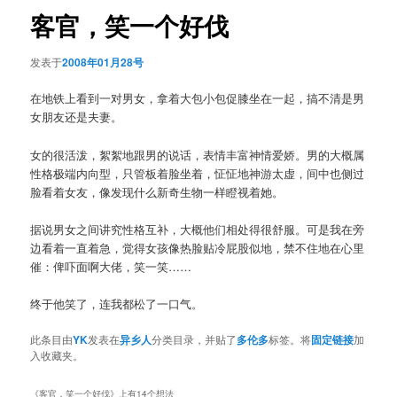
航
客官，笑一个好伐
发表于
2008年01月28号
在地铁上看到一对男女，拿着大包小包促膝坐在一起，搞不清是男
女朋友还是夫妻。
女的很活泼，絮絮地跟男的说话，表情丰富神情爱娇。男的大概属
性格极端内向型，只管板着脸坐着，怔怔地神游太虚，间中也侧过
脸看着女友，像发现什么新奇生物一样瞪视着她。
据说男女之间讲究性格互补，大概他们相处得很舒服。可是我在旁
边看着一直着急，觉得女孩像热脸贴冷屁股似地，禁不住地在心里
催：俾吓面啊大佬，笑一笑……
终于他笑了，连我都松了一口气。
此条目由
YK
发表在
异乡人
分类目录，并贴了
多伦多
标签。将
固定链接
加
入收藏夹。
《
客官，笑一个好伐
》上有14个想法