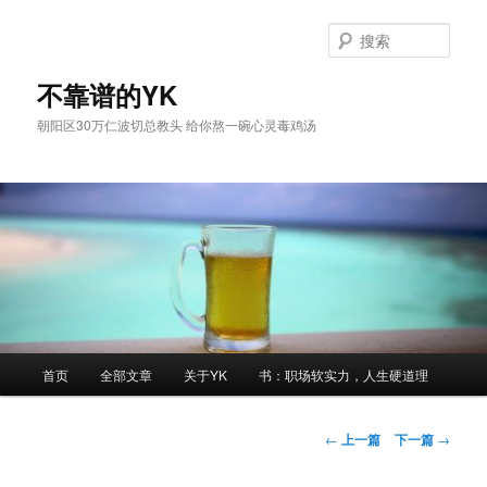
跳
至
搜
主
索
内
不靠谱的YK
容
朝阳区30万仁波切总教头 给你熬一碗心灵毒鸡汤
区
域
主
首页
全部文章
关于YK
书：职场软实力，人生硬道理
页
文
←
上一篇
下一篇
→
章
导