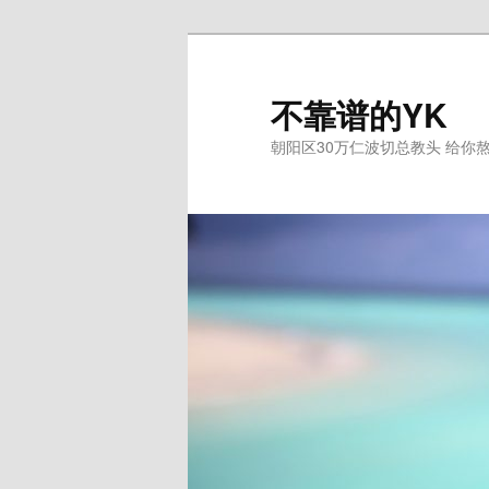
跳
至
主
不靠谱的YK
内
朝阳区30万仁波切总教头 给你
容
区
域