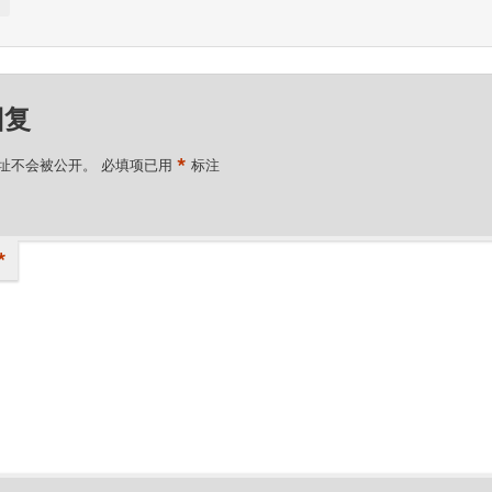
↓
回复
*
址不会被公开。
必填项已用
标注
*