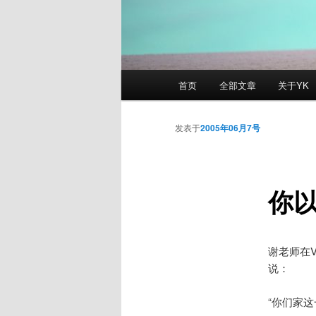
主
首页
全部文章
关于YK
页
发表于
2005年06月7号
你
谢老师在V
说：
“你们家这