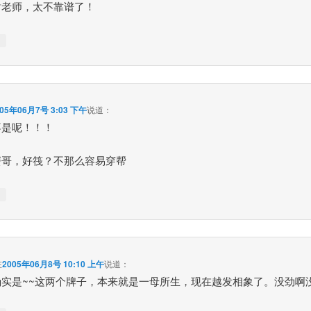
谢老师，太不靠谱了！
↓
005年06月7号 3:03 下午
说道：
不是呢！！！
蟹哥，好筏？不那么容易穿帮
↓
在
2005年06月8号 10:10 上午
说道：
确实是~~这两个牌子，本来就是一母所生，现在越发相象了。没劲啊