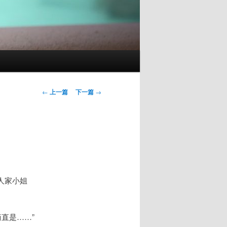
文
←
上一篇
下一篇
→
章
导
航
人家小姐
简直是……”