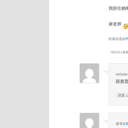
我捂住她嘴
谢老师
此条目是由
《
你以为人家
recluse
跟惠
回复
谢哥
在