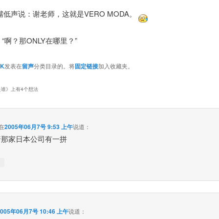
低声说：谢老师，这就是VERO MODA。
“啊？那ONLY在哪里？”
YK
发表在
留声
分类目录的。将
固定链接
加入收藏夹。
是谁
》上有4个想法
在
2005年06月7号 9:53 上午
说道：
普那家日本公司有一拼
↓
2005年06月7号 10:46 上午
说道：