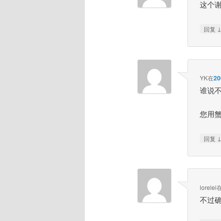
这个
回复
YK
在
2
谁说
您用
回复
lorelei
不过