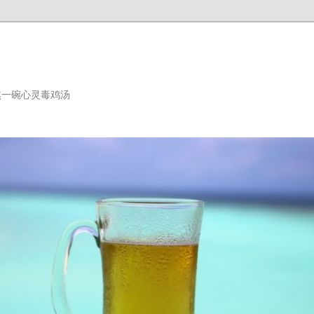
熬一碗心灵毒鸡汤