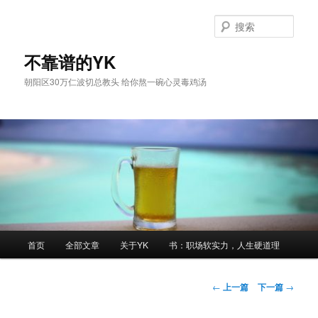
跳
至
搜
主
索
内
不靠谱的YK
容
朝阳区30万仁波切总教头 给你熬一碗心灵毒鸡汤
区
域
主
首页
全部文章
关于YK
书：职场软实力，人生硬道理
页
文
←
上一篇
下一篇
→
章
导