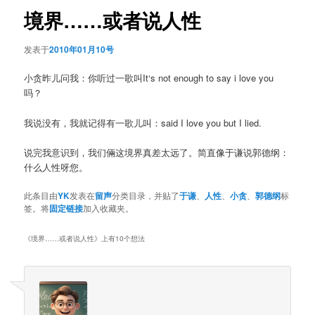
航
境界……或者说人性
发表于
2010年01月10号
小贪昨儿问我：你听过一歌叫It‘s not enough to say i love you
吗？
我说没有，我就记得有一歌儿叫：said I love you but I lied.
说完我意识到，我们倆这境界真差太远了。简直像于谦说郭德纲：
什么人性呀您。
此条目由
YK
发表在
留声
分类目录，并贴了
于谦
、
人性
、
小贪
、
郭德纲
标
签。将
固定链接
加入收藏夹。
《
境界……或者说人性
》上有10个想法