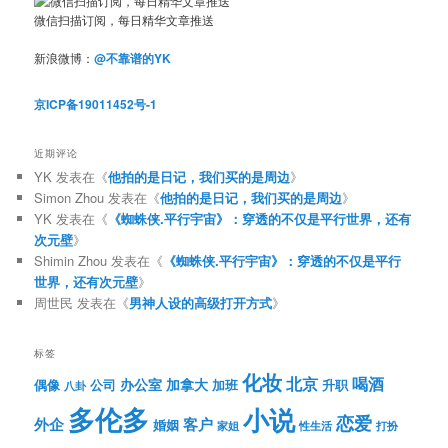
微信扫描订阅，每日精华文章推送
新浪微博：
@不靠谱的YK
京ICP备19011452号-1
近期评论
YK
发表在《
他拍的是日记，我们买的是周边
》
Simon Zhou
发表在《
他拍的是日记，我们买的是周边
》
YK
发表在《
《蜘蛛侠.平行宇宙》：穿透的不仅是平行世界，还有
次元壁
》
Shimin Zhou
发表在《
《蜘蛛侠.平行宇宙》：穿透的不仅是平行
世界，还有次元壁
》
周世民
发表在《
男神人设的高级打开方式
》
标签
化妆
北京
喝酒
办公室
加拿大
偶像
公司
加班
升职
八卦
多伦多
小说
恋爱
客户
外企
婚姻
性生活
打扮
家姐