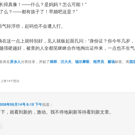
姐长得真像！——什么？是妈妈？怎么可能！”
业了么？——都有孩子了！早婚吧这是？”
语气轻浮些，起码也不会遭人打。
场在这一点上就特别好，见人就板起面孔问：“身份证？你今年几岁，
度越强硬越好，被查的人全都笑眯眯合作地掏出证件来，一点也不生气
发表在
异乡人
分类目录，并贴了
律师
、
汪大夫
、
福尔摩斯
、
程序员
、
赌场
标签。将
固
》上有14个想法
2008年08月14号 8:19 下午
说道：
一下，就看到新的，激动。我不停地刷新等待看到新文章。
↓