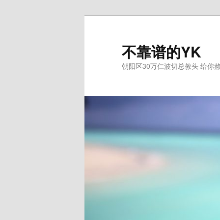
跳
至
主
不靠谱的YK
内
朝阳区30万仁波切总教头 给你
容
区
域