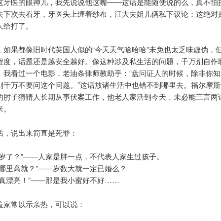
这牙医的眼神儿，我先说说他这嘴——这话是能随便说的么，真不怕
夫下次去看牙，牙医头上缠着纱布，汪大夫姐儿俩私下议论：这绝对
人给打了。
，如果都像旧时代英国人似的“今天天气哈哈哈”未免也太乏味虚伪，
程度，话题还是越安全越好。像这种涉及私生活的问题，千万别自作
。我看过一个电影，老油条律师教助手：“盘问证人的时候，除非你知
则千万不要问这个问题。”这话放诸生活中也错不到哪里去。福尔摩斯
的肘子猜猜人长期从事伏案工作，他老人家活到今天，未必能三言两
来。
话，说出来简直是死罪：
几岁了？”——人家是胖一点，不代表人家生过孩子。
在哪里高就？”——岁数大就一定已婚么？
得真漂亮！”——那是我小蜜好不好……
拉家常以示亲热，可以说：