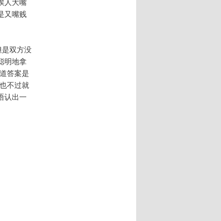
挨人大嘴
是又嘴贱
但是双方没
聪明地拿
道答案是
也不过就
语认出一