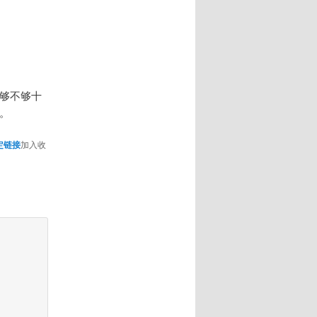
够不够十
。
定链接
加入收