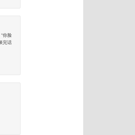
“你脸
谈完话