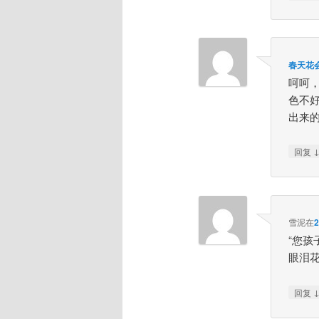
春天花
呵呵
色不
出来
回复
雪泥
在
“您
眼泪
回复