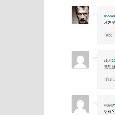
undead
沙发
回复
s2s
在
2
意思
回复
布鱼
在
这样的