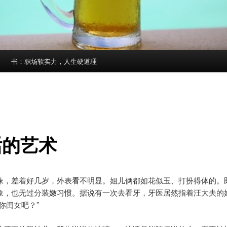
书：职场软实力，人生硬道理
话的艺术
妹，差着好几岁，外表看不明显。姐儿俩都如花似玉、打扮得体的。
象，也无过分装嫩习惯。据说有一次去看牙，牙医居然指着汪大夫的
你闺女吧？”