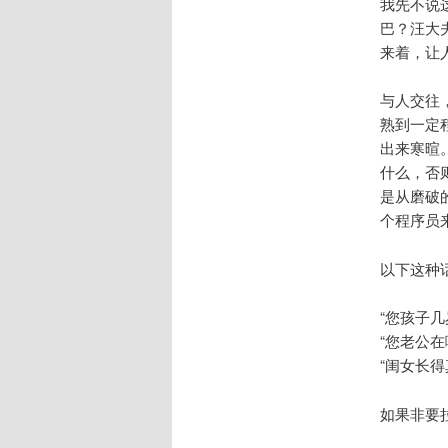
我先不说
巴？汪大
来着，让
与人交往
熟到一定
出来寒暄
什么，否
是从磨破
个程序员
以下这种
“您孩子
“您老公
“闺女长
如果非要