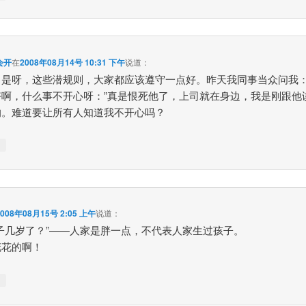
会开
在
2008年08月14号 10:31 下午
说道：
，是呀，这些潜规则，大家都应该遵守一点好。昨天我同事当众问我：
好啊，什么事不开心呀：”真是恨死他了，上司就在身边，我是刚跟他
的。难道要让所有人知道我不开心吗？
↓
2008年08月15号 2:05 上午
说道：
孩子几岁了？”——人家是胖一点，不代表人家生过孩子。
花花的啊！
↓