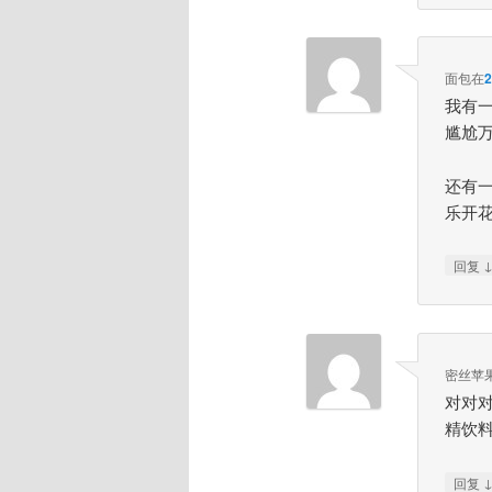
面包
在
我有
尴尬
还有
乐开
回复
密丝苹
对对
精饮料:
回复