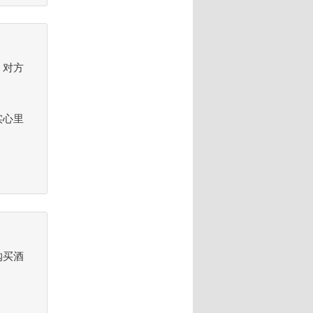
？对方
实心里
购买酒