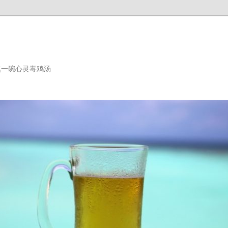
熬一碗心灵毒鸡汤