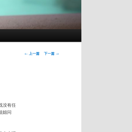
文
←
上一篇
下一篇
→
章
导
航
既没有任
姐姐问