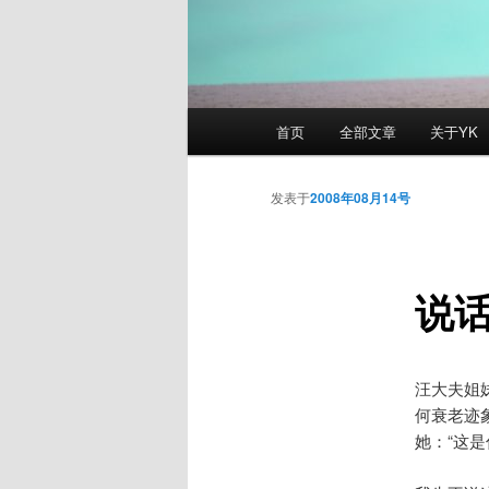
主
首页
全部文章
关于YK
页
发表于
2008年08月14号
说
汪大夫姐
何衰老迹
她：“这是