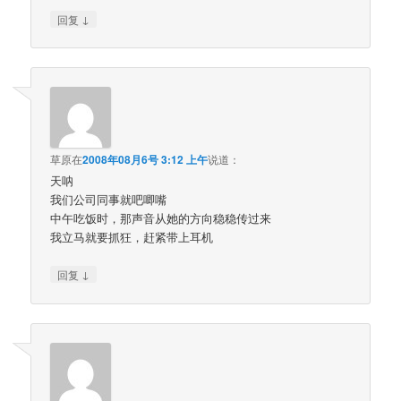
↓
回复
草原
在
2008年08月6号 3:12 上午
说道：
天呐
我们公司同事就吧唧嘴
中午吃饭时，那声音从她的方向稳稳传过来
我立马就要抓狂，赶紧带上耳机
↓
回复