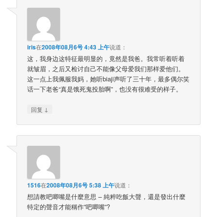
iris
在
2008年08月6号 4:43 上午
说道：
这，我身边这特征最明显的，竟然是我爸。我常听着听着
就皱眉，之后又检讨自己不能像父母爱我们那样爱他们。
这一点上我佩服我妈，她听biaji声听了三十年，最多偶尔笑
话一下老爸“真是饿死鬼投胎啊”，也没有很难受的样子。
↓
回复
1516
在
2008年08月6号 5:38 上午
说道：
想請教吧唧嘴是什麼意思 – 純粹吃飯大聲，還是發出什麼
特定的聲音才能稱作”吧唧嘴”?