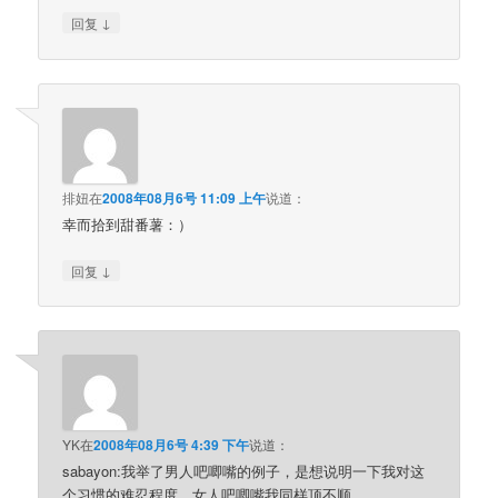
↓
回复
排妞
在
2008年08月6号 11:09 上午
说道：
幸而拾到甜番薯：）
↓
回复
YK
在
2008年08月6号 4:39 下午
说道：
sabayon:我举了男人吧唧嘴的例子，是想说明一下我对这
个习惯的难忍程度。女人吧唧嘴我同样顶不顺。