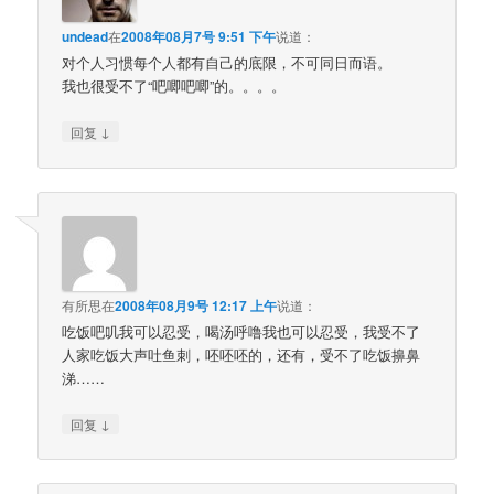
undead
在
2008年08月7号 9:51 下午
说道：
对个人习惯每个人都有自己的底限，不可同日而语。
我也很受不了“吧唧吧唧”的。。。。
↓
回复
有所思
在
2008年08月9号 12:17 上午
说道：
吃饭吧叽我可以忍受，喝汤呼噜我也可以忍受，我受不了
人家吃饭大声吐鱼刺，呸呸呸的，还有，受不了吃饭擤鼻
涕……
↓
回复