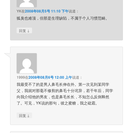
YK
在
2008年08月5号 11:10 下午
说道：
狐臭也难顶，但那是生理缺陷，不属于个人习惯范畴。
↓
回复
1999
在
2008年08月6号 12:00 上午
说道：
我最受不了的是男人鼻毛长伸在外。第一次见到某同学
父，我就对那毫不修剪的鼻毛十分诧异，若干年后，同学
向我介绍他的男友，也是鼻毛长长，不知怎么反倒释然
了。可见，YK说的那句，彼之蜜糖，我之砒霜。
↓
回复