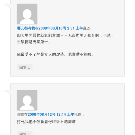
哪儿都有我
在
2008年08月10号 2:31 上午
说道：
四大里面最帅就算郭富城－－无奈周围无知音啊，当然，
王敏德是男星第一。
俺最受不了的是女人的虚荣。吧唧嘴不算啥。
↓
回复
咳咳
在
2008年08月12号 12:14 上午
说道：
打死我也不信番薯仔吃饭不吧唧嘴
↓
回复