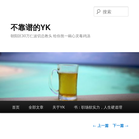
跳
至
搜
主
索
内
不靠谱的YK
容
朝阳区30万仁波切总教头 给你熬一碗心灵毒鸡汤
区
域
主
首页
全部文章
关于YK
书：职场软实力，人生硬道理
页
文
←
上一篇
下一篇
→
章
导