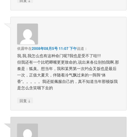
回复
依露申
在
2008年08月5号 11:07 下午
说道：
我,我,我怎么也有这种命门呢?我也是受不了哇!!!
但我还有一个比吧唧嘴更更致命的,说出来各位别拍我啊.那
奏是：狐臭。想当年，我和某男第一次约会叉饭也是最后
一次，正值大夏天，伴随着冷气飘过来的一阵阵“体
香”。。。。。我还挺佩服自己的，真不知道当年那顿饭我
是怎么含笑咽下去的
↓
回复