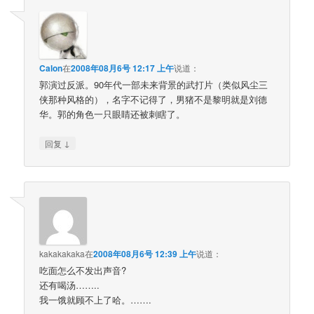
Calon
在
2008年08月6号 12:17 上午
说道：
郭演过反派。90年代一部未来背景的武打片（类似风尘三
侠那种风格的），名字不记得了，男猪不是黎明就是刘德
华。郭的角色一只眼睛还被刺瞎了。
↓
回复
kakakakaka
在
2008年08月6号 12:39 上午
说道：
吃面怎么不发出声音?
还有喝汤……..
我一饿就顾不上了哈。…….