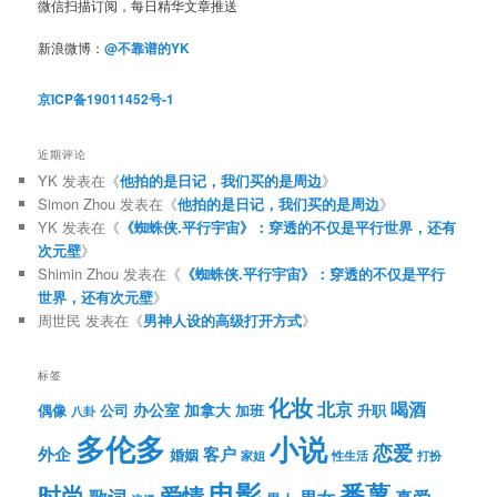
微信扫描订阅，每日精华文章推送
新浪微博：
@不靠谱的YK
京ICP备19011452号-1
近期评论
YK
发表在《
他拍的是日记，我们买的是周边
》
Simon Zhou
发表在《
他拍的是日记，我们买的是周边
》
YK
发表在《
《蜘蛛侠.平行宇宙》：穿透的不仅是平行世界，还有
次元壁
》
Shimin Zhou
发表在《
《蜘蛛侠.平行宇宙》：穿透的不仅是平行
世界，还有次元壁
》
周世民
发表在《
男神人设的高级打开方式
》
标签
化妆
北京
喝酒
办公室
加拿大
偶像
公司
加班
升职
八卦
多伦多
小说
恋爱
客户
外企
婚姻
性生活
打扮
家姐
电影
番薯
时尚
爱情