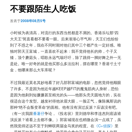
航
不要跟陌生人吃饭
发表于
2008年08月5号
小时候为表清高，对流行的东西当然都是不屑的。香港乐坛那“四
大天王”简直看都不要看一眼。后来渐渐心平气和，天王们也纷纷
到了不惑之年，我在不同时期对他们其中三个都产生一定好感。唯
独对郭天王富城，一直喜欢不起来：我不觉得他长的帅，个子又
矮，顶个蘑菇头，唱歌永远气喘吁吁，除了跳得一脚好舞之外一无
是处。唯一好奇的就是他买那么多法拉利，摆在哪里？香港寸土寸
金，他哪来那么大车库呢？
不过我最近莫名其妙地看了好几部郭富城的电影，忽然觉得他顺眼
了许多。不是因为他近年越KEEP越FIT的魔鬼筋肉人身材，恐怕
是因为他剃到短撅撅甚至精光的头——他那头壳天圆地方的，实在
很适合这个发型。越发衬得他浓眉大眼，一脸正气，像陈佩斯说的
那种“绝不会叛变革命”的面相。他有没有演过反派？应该没有吧。
（有一次我跟
番薯仔
争论，《投名状》里刘德华和李连杰到底该谁
演反派？谁看上去都不像。）郭富城现在也稍微会演一点戏了，虽
然我觉得还远不至于到蝉联两届金马奖的程度。在
《C+侦探》
里
，居然开始有少少幽默感，帅哥学会拿自己开玩笑，真令人欣慰。