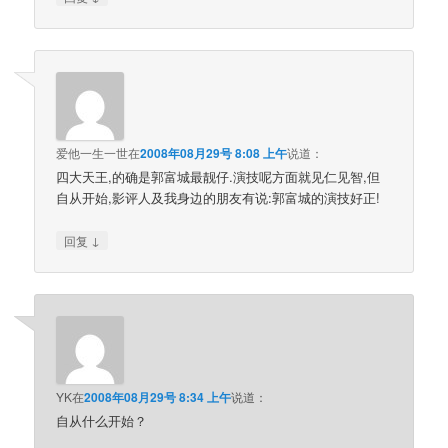
爱他一生一世
在
2008年08月29号 8:08 上午
说道：
四大天王,的确是郭富城最靓仔.演技呢方面就见仁见智,但
自从开始,影评人及我身边的朋友有说:郭富城的演技好正!
↓
回复
YK
在
2008年08月29号 8:34 上午
说道：
自从什么开始？