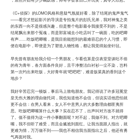
《C+侦探》的LOMO风格和悬疑气氛挺好看，除了结尾的鬼声鬼气
——看完才想起影片的导演是专拍鬼片的彭氏兄弟，我对神鬼之类
的东西一向不是很感兴趣，但是整个电影最令我接受不到的，不是
结尾飘出来那个冤魂，而是郭富城去小吃店叫了一碗面，吃的吧唧
有声……吃饭吧唧嘴，是我目前能想到的最难容忍的个人习惯，即
便在电影中，即便是为了塑造人物性格，都让我觉得如坐针毡。
早先曾有朋友给我介绍一个男朋友，乍看也算是仪表堂堂谈吐不俗
的有为青年，各方面条件良好，且干净整洁白衬衫一尘不染，岂料
第一次约出来吃饭，大好青年就“吧吧吧”，难道饭菜真的香到这个
地步？
我好辛苦忍完一顿饭，事后马上致电朋友。我记得说了许多冠冕堂
皇无伤大雅的理由做托词，我也知道他不会信，但说实话他恐怕就
更不会信：在男人看来，女人不中意男人的大多数理由都匪夷所
思。吃饭吧唧嘴算什么大事？实在忍不了，出声叫对方改不就得
了。值不值得为这一件小事翻面呢？对不起，我做不到。对方吧唧
嘴，我不但听了难受，而且会尴尬到面红。让我当面跟人指出，就
更难为情，万万做不到——我也不相信我当面指出之后，他还有勇
气再面对我。