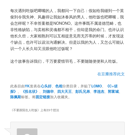
每次遇到吃饭吧唧嘴的人，我都问一下自己：假如给我碰到一个英
俊到令我失神、风趣得让我如沐春风的男人，他吃饭也吧唧嘴，我
会怎样呢？不幸答案都是NONONO。这件事既不属道德范畴，也
非性格缺陷，与卖相和灵魂都不相干，但却是我的命门。也许认识
他长久些，大家相熟到可以互相提意见而无芥蒂的时候，才发现这
个缺点，也许可以设法沟通解决。但是以我的为人，又怎么可能认
识一个人长久却又没跟他吃过饭呢？
这个故事告诉我们，千万要爱惜羽毛，不要随随便便和人吃饭。
在豆瓣推荐此文
此条目由
YK
发表在
心头好
、
色相
分类目录，并贴了
LOMO
、
《C+侦
探》
、
《投名状》
、
刘德华
、
四大天王
、
彭氏兄弟
、
李连杰
、
郭富城
、
陈佩斯
标签。将
固定链接
加入收藏夹。
《
不要跟陌生人吃饭
》上有23个想法