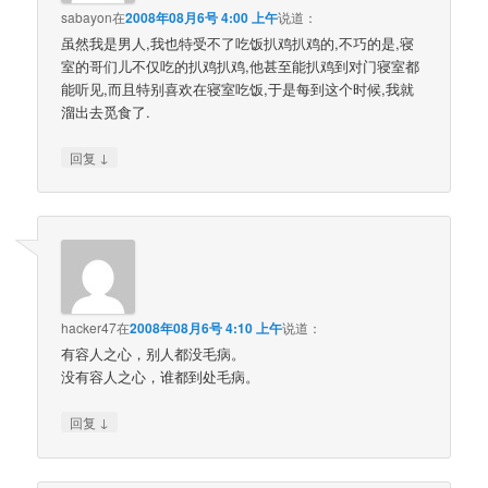
sabayon
在
2008年08月6号 4:00 上午
说道：
虽然我是男人,我也特受不了吃饭扒鸡扒鸡的,不巧的是,寝
室的哥们儿不仅吃的扒鸡扒鸡,他甚至能扒鸡到对门寝室都
能听见,而且特别喜欢在寝室吃饭,于是每到这个时候,我就
溜出去觅食了.
↓
回复
hacker47
在
2008年08月6号 4:10 上午
说道：
有容人之心，别人都没毛病。
没有容人之心，谁都到处毛病。
↓
回复