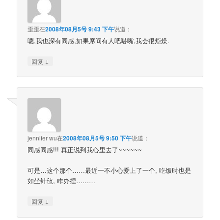
歪歪
在
2008年08月5号 9:43 下午
说道：
嗯,我也深有同感,如果席间有人吧嗒嘴,我会很烦燥.
↓
回复
jennifer wu
在
2008年08月5号 9:50 下午
说道：
同感同感!!! 真正说到我心里去了~~~~~~
可是…这个那个……最近一不小心爱上了一个, 吃饭时也是
如坐针毡, 咋办捏………
↓
回复